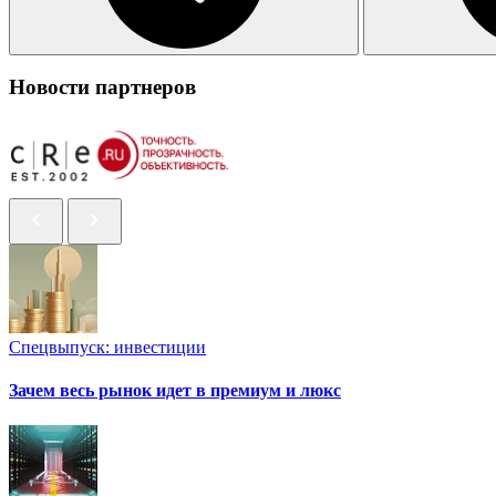
Новости партнеров
Спецвыпуск: инвестиции
Зачем весь рынок идет в премиум и люкс