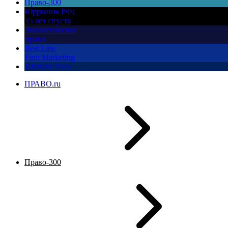
Право-300
Юррынок РФ:
35 лет спустя
Экологическое
право
Best Law
Firm Marketing
ПМЮФ 2026
ПРАВО.ru
Право-300