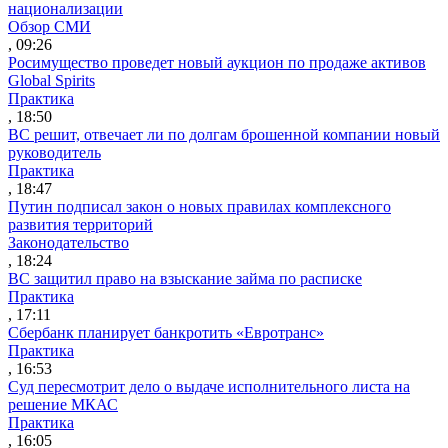
национализации
Обзор СМИ
, 09:26
Росимущество проведет новый аукцион по продаже активов
Global Spirits
Практика
, 18:50
ВС решит, отвечает ли по долгам брошенной компании новый
руководитель
Практика
, 18:47
Путин подписал закон о новых правилах комплексного
развития территорий
Законодательство
, 18:24
ВС защитил право на взыскание займа по расписке
Практика
, 17:11
Сбербанк планирует банкротить «Евротранс»
Практика
, 16:53
Суд пересмотрит дело о выдаче исполнительного листа на
решение МКАС
Практика
, 16:05