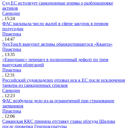
Суд ЕС истолкует санкционные нормы о разблокировке
активов
Санкции
, 15:24
ФАС раскрыла число жалоб в сфере закупок в первом
полугодии
Практика
, 14:47
NexTouch выкупит активы обанкротившегося «Кванта»
Практика
, 13:35
«Евротранс» перешел в полноценный дефолт по трем
выпускам облигаций
Практика
, 12:31
Российский судовладелец отозвал иск к ЕС после исключения
танкера из санкционных списков
Санкции
, 12:23
ФАС возбудила дело из-за ограничений при страховании
заемщиков
Практика
, 12:06
Самарская ККС приняла отставку главы облсуда Шилова
после проверки Генпрокуратуры