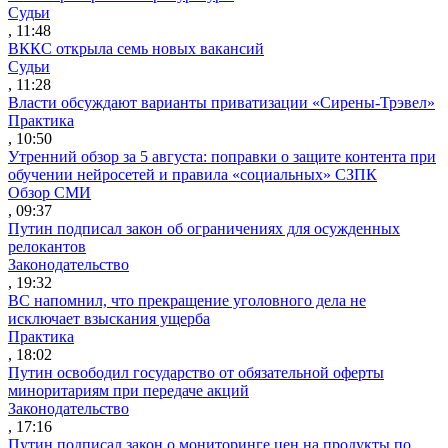
Судьи
, 11:48
ВККС открыла семь новых вакансий
Судьи
, 11:28
Власти обсуждают варианты приватизации «Сирены-Трэвел»
Практика
, 10:50
Утренний обзор за 5 августа: поправки о защите контента при
обучении нейросетей и правила «социальных» СЗПК
Обзор СМИ
, 09:37
Путин подписал закон об ограничениях для осужденных
релокантов
Законодательство
, 19:32
ВС напомнил, что прекращение уголовного дела не
исключает взыскания ущерба
Практика
, 18:02
Путин освободил государство от обязательной оферты
миноритариям при передаче акций
Законодательство
, 17:16
Путин подписал закон о мониторинге цен на продукты по