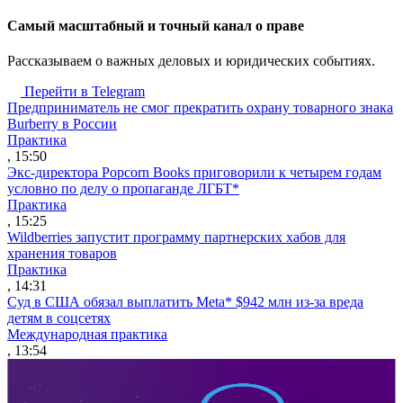
Cамый масштабный и точный канал о праве
Рассказываем о важных деловых и юридических событиях.
Перейти в Telegram
Предприниматель не смог прекратить охрану товарного знака
Burberry в России
Практика
, 15:50
Экс-директора Popcorn Books приговорили к четырем годам
условно по делу о пропаганде ЛГБТ*
Практика
, 15:25
Wildberries запустит программу партнерских хабов для
хранения товаров
Практика
, 14:31
Суд в США обязал выплатить Meta* $942 млн из-за вреда
детям в соцсетях
Международная практика
, 13:54