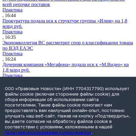
всей цепочке поставок
Практика
, 16:44
Прокуратура подала иск к структуре группы «Илим» на 1,8
млрд руб.
Практика
, 16:35
Экономколлегия ВС рассмотрит спор о классификации товара
по ВЭД ЕАЭС
Практика
, 16:24
Дочерняя компания «Мегафона» подала иск к «М.Видео» на
1,8 млрд руб.
Практика
, 15:50
СИП проверит отмену патента на систему управления
ООО «Правовые Новости» (ИНН 7704317790) использует
устройствами после возражений «Яндекса»
файлы cookie (включая сторонние файлы cookie) для
Практика
сбора информации об использовании сайта
, 15:17
посетителями. Такие файлы cookie помогают нам
Суды 10 стран рассматривают иски российской «дочки»
предоставлять вам наилучший онлайн-опыт, постоянно
Google о возврате дивидендов
улучшать наш веб-сайт. Нажав на кнопку «Подтвердить»,
Международная практика
вы даете согласие на обработку файлов cookie в
, 14:09
соответствии с условиями, изложенными в нашей
Политике использования cookie-файлов
.