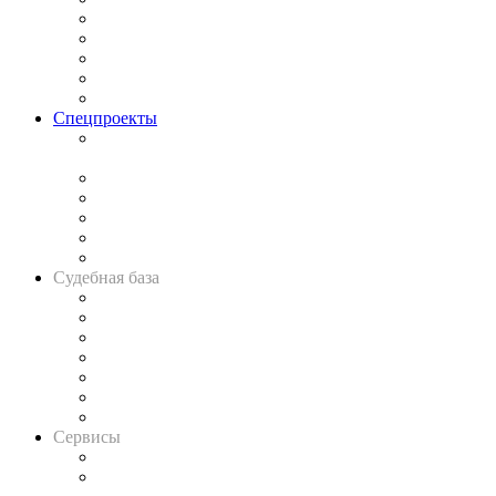
Процесс
Исследования
Рынок юридических услуг
Юридическое сообщество
Важнейшие правовые темы в прессе
Спецпроекты
Подкаст «В здравом уме
и твёрдой памяти»
Legal Design
Банкротная панорама
Советы для литигаторов
Сговоры на торгах
Авто
Судебная база
Картотека арбитражных дел
Решения арбитражных судов
Календарь рассмотрения арбитражных дел
Досье судей
Информация о судах
RSS лента новостей
Вакансии для юристов
Сервисы
Справочно-правовая система
Casebook: мониторинг дел