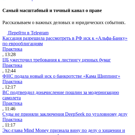
Cамый масштабный и точный канал о праве
Рассказываем о важных деловых и юридических событиях.
Перейти в Telegram
Кассация разрешила рассмотреть в РФ иск к «Альфа-Банку»
по еврооблигациям
Практика
, 13:28
ЦБ ужесточил требования к листингу ценных бумаг
Практика
, 12:44
ФНС подала новый иск о банкротстве «Кама Шиппинг»
Практика
, 12:17
ВС подтвердил доначисление пошлин за модернизацию
самолета
Практика
, 11:46
Суды не приняли заключения DeepSeek по уголовному делу
Практика
, 11:17
Экс-глава Mind Money признала вину по делу о хищении и