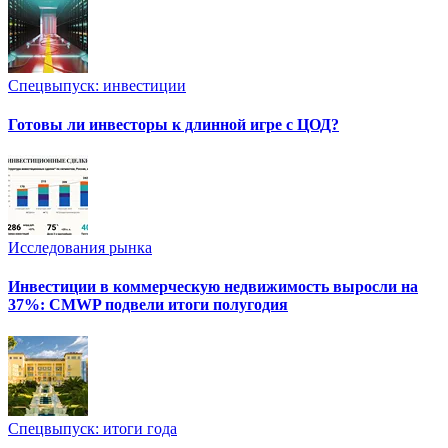
Спецвыпуск: инвестиции
Готовы ли инвесторы к длинной игре с ЦОД?
Исследования рынка
Инвестиции в коммерческую недвижимость выросли на
37%: CMWP подвели итоги полугодия
Спецвыпуск: итоги года