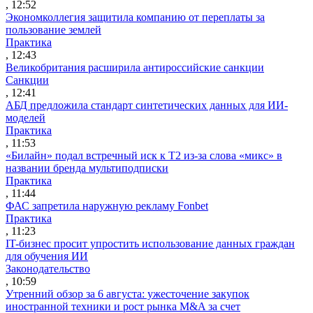
, 12:52
Экономколлегия защитила компанию от переплаты за
пользование землей
Практика
, 12:43
Великобритания расширила антироссийские санкции
Санкции
, 12:41
АБД предложила стандарт синтетических данных для ИИ-
моделей
Практика
, 11:53
«Билайн» подал встречный иск к Т2 из-за слова «микс» в
названии бренда мультиподписки
Практика
, 11:44
ФАС запретила наружную рекламу Fonbet
Практика
, 11:23
IT-бизнес просит упростить использование данных граждан
для обучения ИИ
Законодательство
, 10:59
Утренний обзор за 6 августа: ужесточение закупок
иностранной техники и рост рынка M&A за счет