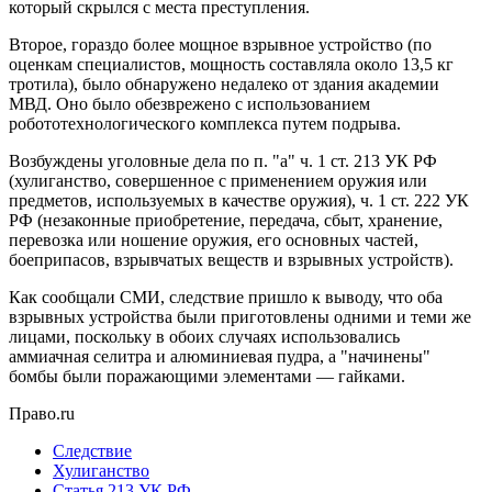
который скрылся с места преступления.
Второе, гораздо более мощное взрывное устройство (по
оценкам специалистов, мощность составляла около 13,5 кг
тротила), было обнаружено недалеко от здания академии
МВД. Оно было обезврежено с использованием
робототехнологического комплекса путем подрыва.
Возбуждены уголовные дела по п. "а" ч. 1 ст. 213 УК РФ
(хулиганство, совершенное с применением оружия или
предметов, используемых в качестве оружия), ч. 1 ст. 222 УК
РФ (незаконные приобретение, передача, сбыт, хранение,
перевозка или ношение оружия, его основных частей,
боеприпасов, взрывчатых веществ и взрывных устройств).
Как сообщали СМИ, следствие пришло к выводу, что оба
взрывных устройства были приготовлены одними и теми же
лицами, поскольку в обоих случаях использовались
аммиачная селитра и алюминиевая пудра, а "начинены"
бомбы были поражающими элементами — гайками.
Право.ru
Следствие
Хулиганство
Статья 213 УК РФ