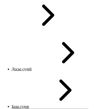
Досье судей
База судов