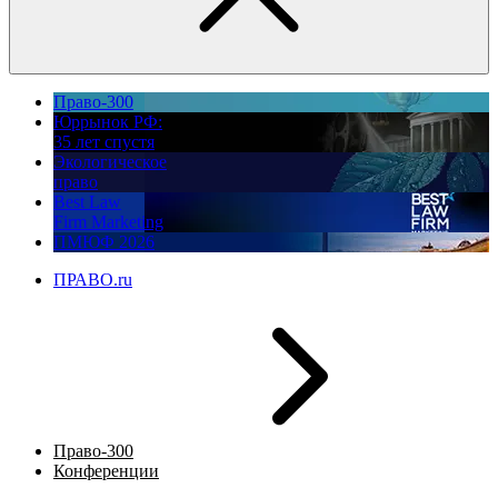
Право-300
Юррынок РФ:
35 лет спустя
Экологическое
право
Best Law
Firm Marketing
ПМЮФ 2026
ПРАВО.ru
Право-300
Конференции