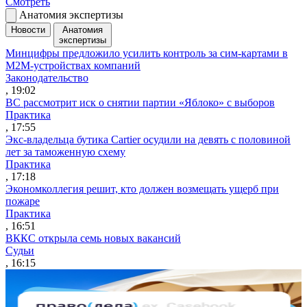
Смотреть
Анатомия экспертизы
Новости
Анатомия
экспертизы
Минцифры предложило усилить контроль за сим-картами в
M2M-устройствах компаний
Законодательство
, 19:02
ВС рассмотрит иск о снятии партии «Яблоко» с выборов
Практика
, 17:55
Экс-владельца бутика Cartier осудили на девять с половиной
лет за таможенную схему
Практика
, 17:18
Экономколлегия решит, кто должен возмещать ущерб при
пожаре
Практика
, 16:51
ВККС открыла семь новых вакансий
Судьи
, 16:15