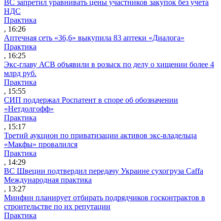
ВС запретил уравнивать цены участников закупок без учета
НДС
Практика
, 16:26
Аптечная сеть «36,6» выкупила 83 аптеки «Диалога»
Практика
, 16:25
Экс-главу АСВ объявили в розыск по делу о хищении более 4
млрд руб.
Практика
, 15:55
СИП поддержал Роспатент в споре об обозначении
«Нетдолгофф»
Практика
, 15:17
Третий аукцион по приватизации активов экс-владельца
«Макфы» провалился
Практика
, 14:29
ВС Швеции подтвердил передачу Украине сухогруза Caffa
Международная практика
, 13:27
Минфин планирует отбирать подрядчиков госконтрактов в
строительстве по их репутации
Практика