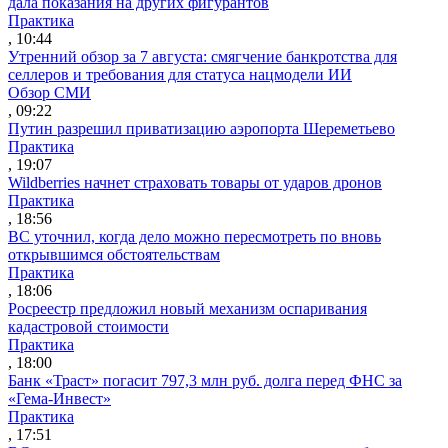
дала показания на других фигурантов
Практика
, 10:44
Утренний обзор за 7 августа: смягчение банкротства для
селлеров и требования для статуса нацмодели ИИ
Обзор СМИ
, 09:22
Путин разрешил приватизацию аэропорта Шереметьево
Практика
, 19:07
Wildberries начнет страховать товары от ударов дронов
Практика
, 18:56
ВС уточнил, когда дело можно пересмотреть по вновь
открывшимся обстоятельствам
Практика
, 18:06
Росреестр предложил новый механизм оспаривания
кадастровой стоимости
Практика
, 18:00
Банк «Траст» погасит 797,3 млн руб. долга перед ФНС за
«Гема-Инвест»
Практика
, 17:51