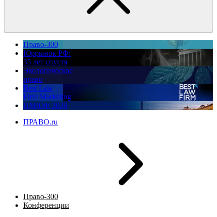
Право-300
Юррынок РФ:
35 лет спустя
Экологическое
право
Best Law
Firm Marketing
ПМЮФ 2026
ПРАВО.ru
Право-300
Конференции