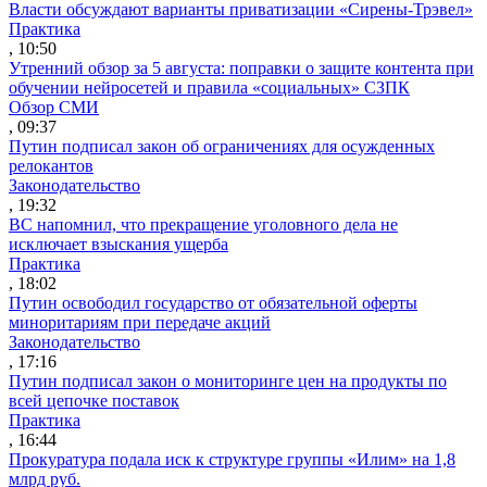
Власти обсуждают варианты приватизации «Сирены-Трэвел»
Практика
, 10:50
Утренний обзор за 5 августа: поправки о защите контента при
обучении нейросетей и правила «социальных» СЗПК
Обзор СМИ
, 09:37
Путин подписал закон об ограничениях для осужденных
релокантов
Законодательство
, 19:32
ВС напомнил, что прекращение уголовного дела не
исключает взыскания ущерба
Практика
, 18:02
Путин освободил государство от обязательной оферты
миноритариям при передаче акций
Законодательство
, 17:16
Путин подписал закон о мониторинге цен на продукты по
всей цепочке поставок
Практика
, 16:44
Прокуратура подала иск к структуре группы «Илим» на 1,8
млрд руб.