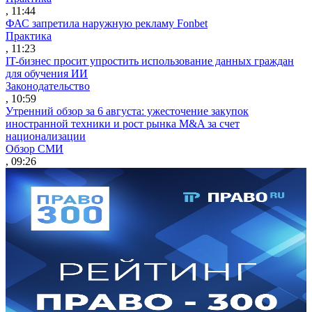
, 11:44
ФАС запретила наружную рекламу Fonbet
Практика
, 11:23
IT-бизнес просит упростить использование данных граждан
для обучения ИИ
Законодательство
, 10:59
Утренний обзор за 6 августа: ужесточение закупок
иностранной техники и рост рынка M&A за счет
национализации
Обзор СМИ
, 09:26