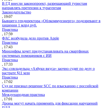
В ГД внесли законопроект, разрешающий туристам
направлять претензии к турагентам
Законодательство
, 19:07
Бывшего гендиректора «Облкоммунэнерго» подозревают в
хищении 1 млрд руб.
Практика
, 17:59
ФАС возбудила дело против Apple
Практика
, 17:43
Минцифры хочет предустанавливать на смартфонах
системных помощников с ИИ
Практика
, 17:33
Экс-совладельца «Азбуки вкуса» заочно судят по делу о
растрате $11 млн
Практика
, 17:02
Суд не признал решение SCC по взысканию с российской
компании
Международная практика
, 17:01
Дроны могут начать применять для фиксации нарушений
ПДД