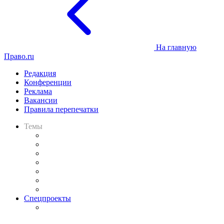
На главную
Право.ru
Редакция
Конференции
Реклама
Вакансии
Правила перепечатки
Темы
Практика
Законодательство
Процесс
Исследования
Рынок юридических услуг
Юридическое сообщество
Важнейшие правовые темы в прессе
Спецпроекты
Подкаст «В здравом уме
и твёрдой памяти»