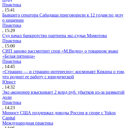
Практика
, 15:41
Бывшего сенатора Сабадаша приговорили к 12 годам по делу
о хищении
Практика
, 15:29
Суд начал банкротство партнера экс-судьи Момотова
Практика
, 15:00
СИП заново рассмотрит спор «М.Видео» о товарном знаке
«Белая пятница»
Практика
, 14:45
«Страшно — и страшно интересно»: космонавт Кикина о том,
что роднит ее работу с юридической
Юрист
, 14:32
Экс-акционер взыскивает 2 млрд руб. убытков из-за размытой
доли
Практика
, 14:23
Минюст США поддержал доводы России в споре с Yukos
Capital
Международная практика