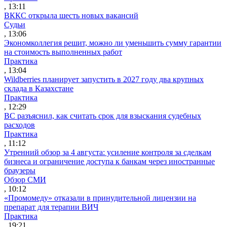
, 13:11
ВККС открыла шесть новых вакансий
Судьи
, 13:06
Экономколлегия решит, можно ли уменьшить сумму гарантии
на стоимость выполненных работ
Практика
, 13:04
Wildberries планирует запустить в 2027 году два крупных
склада в Казахстане
Практика
, 12:29
ВС разъяснил, как считать срок для взыскания судебных
расходов
Практика
, 11:12
Утренний обзор за 4 августа: усиление контроля за сделкам
бизнеса и ограничение доступа к банкам через иностранные
браузеры
Обзор СМИ
, 10:12
«Промомеду» отказали в принудительной лицензии на
препарат для терапии ВИЧ
Практика
, 19:21