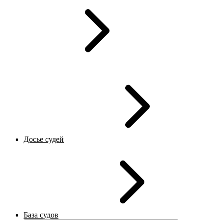
Досье судей
База судов