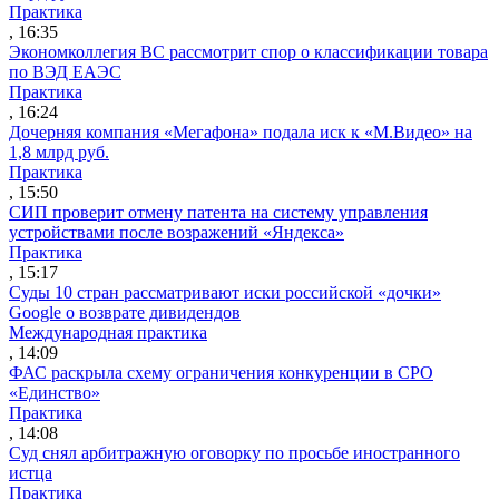
Практика
, 16:35
Экономколлегия ВС рассмотрит спор о классификации товара
по ВЭД ЕАЭС
Практика
, 16:24
Дочерняя компания «Мегафона» подала иск к «М.Видео» на
1,8 млрд руб.
Практика
, 15:50
СИП проверит отмену патента на систему управления
устройствами после возражений «Яндекса»
Практика
, 15:17
Суды 10 стран рассматривают иски российской «дочки»
Google о возврате дивидендов
Международная практика
, 14:09
ФАС раскрыла схему ограничения конкуренции в СРО
«Единство»
Практика
, 14:08
Суд снял арбитражную оговорку по просьбе иностранного
истца
Практика