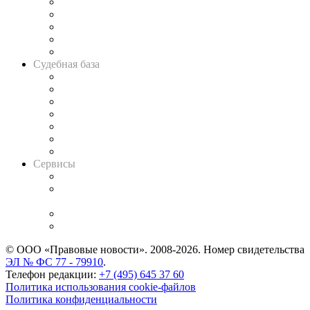
Legal Design
Банкротная панорама
Советы для литигаторов
Сговоры на торгах
Авто
Судебная база
Картотека арбитражных дел
Решения арбитражных судов
Календарь рассмотрения арбитражных дел
Досье судей
Информация о судах
RSS лента новостей
Вакансии для юристов
Сервисы
Справочно-правовая система
Casebook: мониторинг дел
и компаний
Caselook: поиск и анализ практики
CASE.ONE: управление юридической службой
© ООО «Правовые новости». 2008-2026.
Номер свидетельства
ЭЛ № ФС 77 - 79910
.
Телефон редакции:
+7 (495) 645 37 60
Политика использования cookie-файлов
Политика конфиденциальности