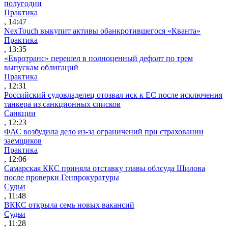
полугодии
Практика
, 14:47
NexTouch выкупит активы обанкротившегося «Кванта»
Практика
, 13:35
«Евротранс» перешел в полноценный дефолт по трем
выпускам облигаций
Практика
, 12:31
Российский судовладелец отозвал иск к ЕС после исключения
танкера из санкционных списков
Санкции
, 12:23
ФАС возбудила дело из-за ограничений при страховании
заемщиков
Практика
, 12:06
Самарская ККС приняла отставку главы облсуда Шилова
после проверки Генпрокуратуры
Судьи
, 11:48
ВККС открыла семь новых вакансий
Судьи
, 11:28