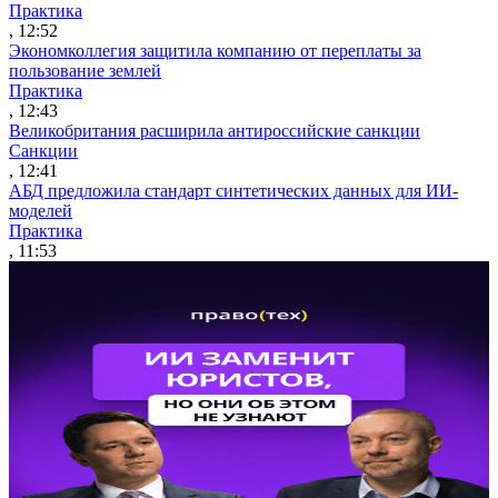
Практика
, 12:52
Экономколлегия защитила компанию от переплаты за
пользование землей
Практика
, 12:43
Великобритания расширила антироссийские санкции
Санкции
, 12:41
АБД предложила стандарт синтетических данных для ИИ-
моделей
Практика
, 11:53