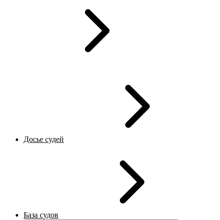
Досье судей
База судов