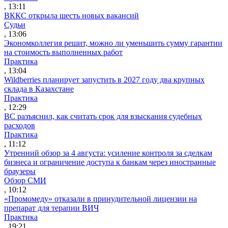
, 13:11
ВККС открыла шесть новых вакансий
Судьи
, 13:06
Экономколлегия решит, можно ли уменьшить сумму гарантии
на стоимость выполненных работ
Практика
, 13:04
Wildberries планирует запустить в 2027 году два крупных
склада в Казахстане
Практика
, 12:29
ВС разъяснил, как считать срок для взыскания судебных
расходов
Практика
, 11:12
Утренний обзор за 4 августа: усиление контроля за сделкам
бизнеса и ограничение доступа к банкам через иностранные
браузеры
Обзор СМИ
, 10:12
«Промомеду» отказали в принудительной лицензии на
препарат для терапии ВИЧ
Практика
, 19:21