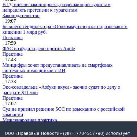
В ГД внесли законопроект, разрешающий туристам
направлять претензии к турагентам
Законодательство
, 19:07
Бывшего гендиректора «Облкоммунэнерго» подозревают в
хищении 1 млрд руб.
Практика
, 17:59
ФАС возбудила дело против Apple
Практика
, 17:43
Минцифры хочет предустанавливать на смартфонах
системных помощников с ИИ
Практика
, 17:33
Экс-совладельца «Азбуки вкуса» заочно судят по делу о
растрате $11 млн
Практика
, 17:02
Суд не признал решение SCC по взысканию с российской
компании
Международная практика
, 17:01
Дроны могут начать применять для фиксации нарушений
ООО «Правовые Новости» (ИНН 7704317790) использует
ПДД