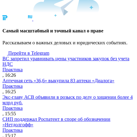
Cамый масштабный и точный канал о праве
Рассказываем о важных деловых и юридических событиях.
Перейти в Telegram
ВС запретил уравнивать цены участников закупок без учета
НДС
Практика
, 16:26
Аптечная сеть «36,6» выкупила 83 аптеки «Диалога»
Практика
, 16:25
Экс-главу АСВ объявили в розыск по делу о хищении более 4
млрд руб.
Практика
, 15:55
СИП поддержал Роспатент в споре об обозначении
«Нетдолгофф»
Практика
, 15:17