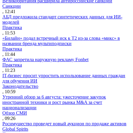
Великобритания расширила антироссийские санкции
Санкции
, 12:41
АБД предложила стандарт синтетических данных для ИИ-
моделей
Практика
, 11:53
«Билайн» подал встречный иск к Т2 из-за слова «микс» в
названии бренда мультиподписки
Практика
, 11:44
ФАС запретила наружную рекламу Fonbet
Практика
, 11:23
IT-бизнес просит упростить использование данных граждан
для обучения ИИ
Законодательство
, 10:59
Утренний обзор за 6 августа: ужесточение закупок
иностранной техники и рост рынка M&A за счет
национализации
Обзор СМИ
, 09:26
Росимущество проведет новый аукцион по продаже активов
Global Spirits