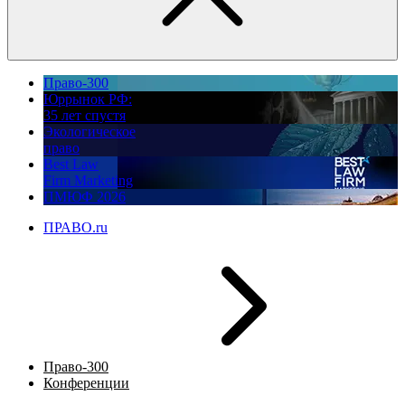
Право-300
Юррынок РФ:
35 лет спустя
Экологическое
право
Best Law
Firm Marketing
ПМЮФ 2026
ПРАВО.ru
Право-300
Конференции