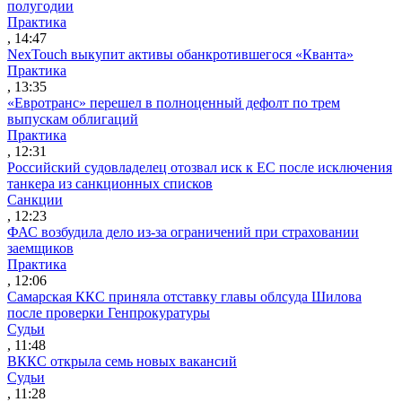
полугодии
Практика
, 14:47
NexTouch выкупит активы обанкротившегося «Кванта»
Практика
, 13:35
«Евротранс» перешел в полноценный дефолт по трем
выпускам облигаций
Практика
, 12:31
Российский судовладелец отозвал иск к ЕС после исключения
танкера из санкционных списков
Санкции
, 12:23
ФАС возбудила дело из-за ограничений при страховании
заемщиков
Практика
, 12:06
Самарская ККС приняла отставку главы облсуда Шилова
после проверки Генпрокуратуры
Судьи
, 11:48
ВККС открыла семь новых вакансий
Судьи
, 11:28