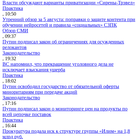
Власти обсуждают варианты приватизации «Сирены-Трэвел»
Практика
, 10:50
Утренний обзор за 5 августа: поправки о защите контента при
обучении нейросетей и правила «социальных» СЗПК
Обзор СМИ
, 09:37
Путин подписал закон об ограничениях для осужденных
релокантов
Законодательство
, 19:32
ВС напомнил, что прекращение уголовного дела не
исключает взыскания ущерба
Практика
, 18:02
Путин освободил государство от обязательной оферты
миноритариям при передаче акций
Законодательство
, 17:16
Путин подписал закон о мониторинге цен на продукты по
всей цепочке поставок
Практика
, 16:44
Прокуратура подала иск к структуре группы «Илим» на 1,8
млрд руб.