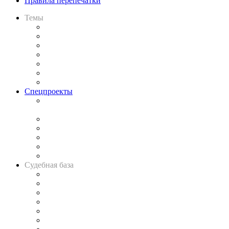
Правила перепечатки
Темы
Практика
Законодательство
Процесс
Исследования
Рынок юридических услуг
Юридическое сообщество
Важнейшие правовые темы в прессе
Спецпроекты
Подкаст «В здравом уме
и твёрдой памяти»
Legal Design
Банкротная панорама
Советы для литигаторов
Сговоры на торгах
Авто
Судебная база
Картотека арбитражных дел
Решения арбитражных судов
Календарь рассмотрения арбитражных дел
Досье судей
Информация о судах
RSS лента новостей