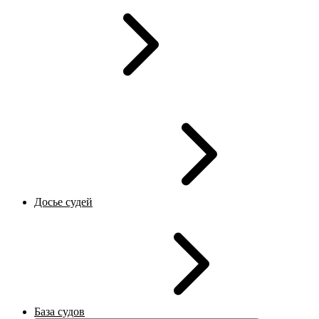
Досье судей
База судов