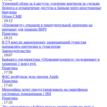
Утренний обзор за 4 августа: усиление контроля за сделкам
бизнеса и ограничение доступа к банкам через иностранные
браузеры
Обзор СМИ
, 10:12
«Промомеду» отказали в принудительной лицензии на
препарат для терапии ВИЧ
Практика
, 19:21
В ГД внесли законопроект, разрешающий туристам
направлять претензии к турагентам
Законодательство
, 19:07
Бывшего гендиректора «Облкоммунэнерго» подозревают в
хищении 1 млрд руб.
Практика
, 17:59
ФАС возбудила дело против Apple
Практика
, 17:43
Минцифры хочет предустанавливать на смартфонах
системных помощников с ИИ
Практика
, 17:33
Экс-совладельца «Азбуки вкуса» заочно судят по делу о