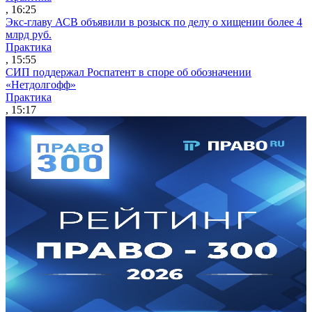
, 16:25
Экс-главу АСВ объявили в розыск по делу о хищении более 4
млрд руб.
Практика
, 15:55
СИП поддержал Роспатент в споре об обозначении
«Нетдолгофф»
Практика
, 15:17