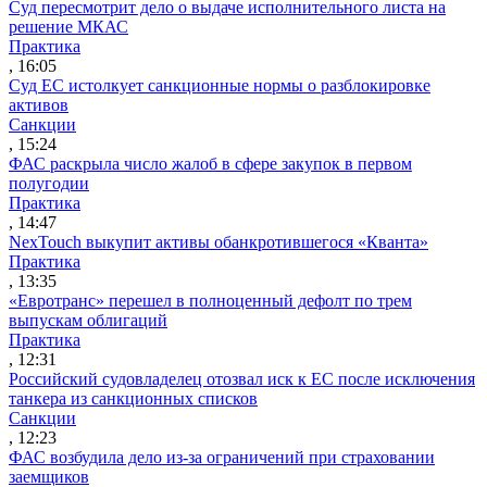
Суд пересмотрит дело о выдаче исполнительного листа на
решение МКАС
Практика
, 16:05
Суд ЕС истолкует санкционные нормы о разблокировке
активов
Санкции
, 15:24
ФАС раскрыла число жалоб в сфере закупок в первом
полугодии
Практика
, 14:47
NexTouch выкупит активы обанкротившегося «Кванта»
Практика
, 13:35
«Евротранс» перешел в полноценный дефолт по трем
выпускам облигаций
Практика
, 12:31
Российский судовладелец отозвал иск к ЕС после исключения
танкера из санкционных списков
Санкции
, 12:23
ФАС возбудила дело из-за ограничений при страховании
заемщиков