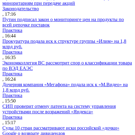
миноритариям при передаче акций
Законодательство
, 17:16
Путин подписал закон о мониторинге цен на продукты по
всей цепочке поставок
Практика
, 16:44
Прокуратура подала иск к структуре группы «Илим» на 1,8
млрд руб.
Практика
, 16:35
Экономколлегия ВС рассмотрит спор о классификации товара
по ВЭД ЕАЭС
Практика
, 16:24
Дочерняя компания «Мегафона» подала иск к «М.Видео» на
1,8 млрд руб.
Практика
, 15:50
СИП проверит отмену патента на систему управления
устройствами после возражений «Яндекса»
Практика
, 15:17
Суды 10 стран рассматривают иски российской «дочки»
Google о возврате дивидендов