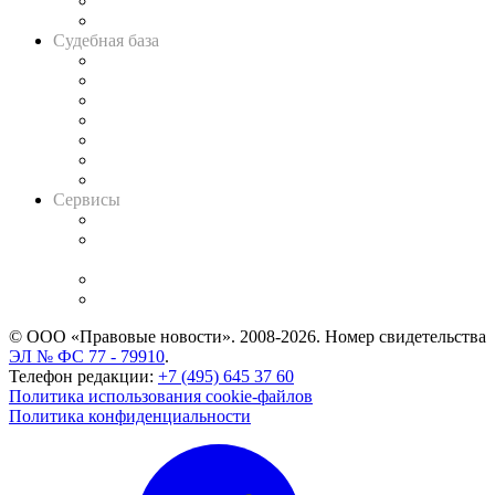
Сговоры на торгах
Авто
Судебная база
Картотека арбитражных дел
Решения арбитражных судов
Календарь рассмотрения арбитражных дел
Досье судей
Информация о судах
RSS лента новостей
Вакансии для юристов
Сервисы
Справочно-правовая система
Casebook: мониторинг дел
и компаний
Caselook: поиск и анализ практики
CASE.ONE: управление юридической службой
© ООО «Правовые новости». 2008-2026.
Номер свидетельства
ЭЛ № ФС 77 - 79910
.
Телефон редакции:
+7 (495) 645 37 60
Политика использования cookie-файлов
Политика конфиденциальности