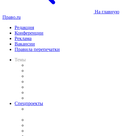
На главную
Право.ru
Редакция
Конференции
Реклама
Вакансии
Правила перепечатки
Темы
Практика
Законодательство
Процесс
Исследования
Рынок юридических услуг
Юридическое сообщество
Важнейшие правовые темы в прессе
Спецпроекты
Подкаст «В здравом уме
и твёрдой памяти»
Legal Design
Банкротная панорама
Советы для литигаторов