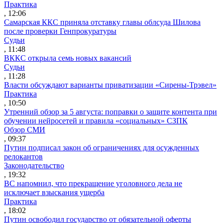
Практика
, 12:06
Самарская ККС приняла отставку главы облсуда Шилова
после проверки Генпрокуратуры
Судьи
, 11:48
ВККС открыла семь новых вакансий
Судьи
, 11:28
Власти обсуждают варианты приватизации «Сирены-Трэвел»
Практика
, 10:50
Утренний обзор за 5 августа: поправки о защите контента при
обучении нейросетей и правила «социальных» СЗПК
Обзор СМИ
, 09:37
Путин подписал закон об ограничениях для осужденных
релокантов
Законодательство
, 19:32
ВС напомнил, что прекращение уголовного дела не
исключает взыскания ущерба
Практика
, 18:02
Путин освободил государство от обязательной оферты