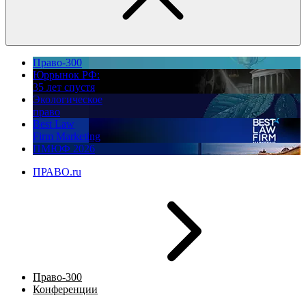
Право-300
Юррынок РФ:
35 лет спустя
Экологическое
право
Best Law
Firm Marketing
ПМЮФ 2026
ПРАВО.ru
Право-300
Конференции