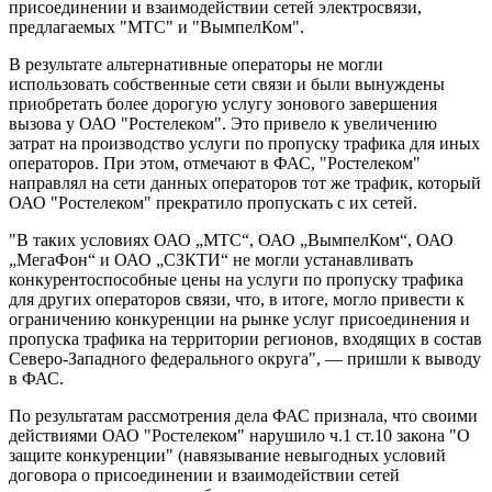
присоединении и взаимодействии сетей электросвязи,
предлагаемых "МТС" и "ВымпелКом".
В результате альтернативные операторы не могли
использовать собственные сети связи и были вынуждены
приобретать более дорогую услугу зонового завершения
вызова у ОАО "Ростелеком". Это привело к увеличению
затрат на производство услуги по пропуску трафика для иных
операторов. При этом, отмечают в ФАС, "Ростелеком"
направлял на сети данных операторов тот же трафик, который
ОАО "Ростелеком" прекратило пропускать с их сетей.
"В таких условиях ОАО „МТС“, ОАО „ВымпелКом“, ОАО
„МегаФон“ и ОАО „СЗКТИ“ не могли устанавливать
конкурентоспособные цены на услуги по пропуску трафика
для других операторов связи, что, в итоге, могло привести к
ограничению конкуренции на рынке услуг присоединения и
пропуска трафика на территории регионов, входящих в состав
Северо-Западного федерального округа", — пришли к выводу
в ФАС.
По результатам рассмотрения дела ФАС признала, что своими
действиями ОАО "Ростелеком" нарушило ч.1 ст.10 закона "О
защите конкуренции" (навязывание невыгодных условий
договора о присоединении и взаимодействии сетей