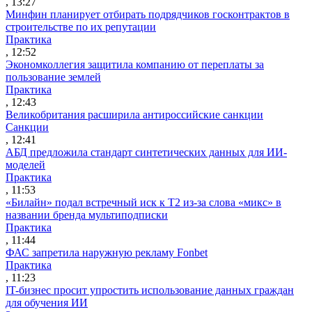
, 13:27
Минфин планирует отбирать подрядчиков госконтрактов в
строительстве по их репутации
Практика
, 12:52
Экономколлегия защитила компанию от переплаты за
пользование землей
Практика
, 12:43
Великобритания расширила антироссийские санкции
Санкции
, 12:41
АБД предложила стандарт синтетических данных для ИИ-
моделей
Практика
, 11:53
«Билайн» подал встречный иск к Т2 из-за слова «микс» в
названии бренда мультиподписки
Практика
, 11:44
ФАС запретила наружную рекламу Fonbet
Практика
, 11:23
IT-бизнес просит упростить использование данных граждан
для обучения ИИ