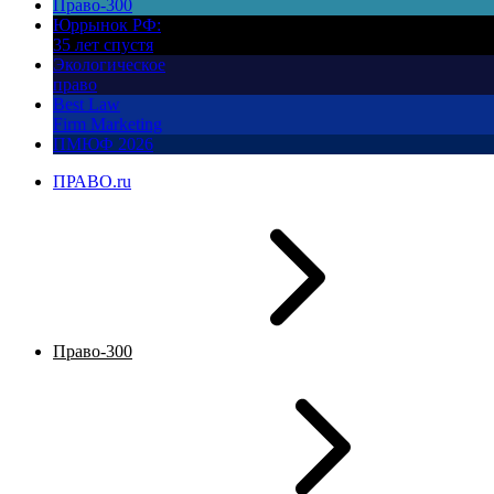
Право-300
Юррынок РФ:
35 лет спустя
Экологическое
право
Best Law
Firm Marketing
ПМЮФ 2026
ПРАВО.ru
Право-300