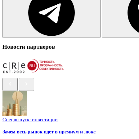
Новости партнеров
Спецвыпуск: инвестиции
Зачем весь рынок идет в премиум и люкс