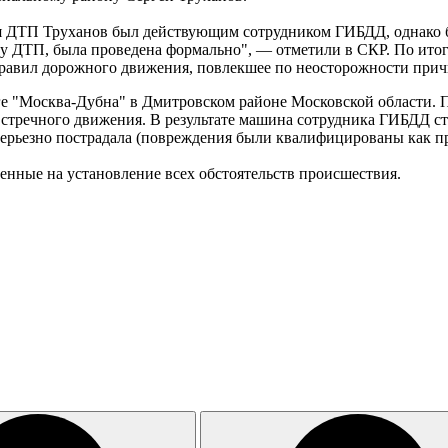
ия ДТП Труханов был действующим сотрудником ГИБДД, однако б
ту ДТП, была проведена формально", — отметили в СКР. По ито
 правил дорожного движения, повлекшее по неосторожности прич
е "Москва-Дубна" в Дмитровском районе Московской области. По
тречного движения. В результате машина сотрудника ГИБДД стол
 серьезно пострадала (повреждения были квалифицированы как п
енные на установление всех обстоятельств происшествия.