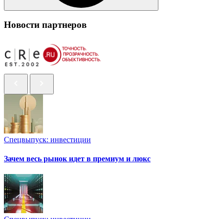
Новости партнеров
Спецвыпуск: инвестиции
Зачем весь рынок идет в премиум и люкс