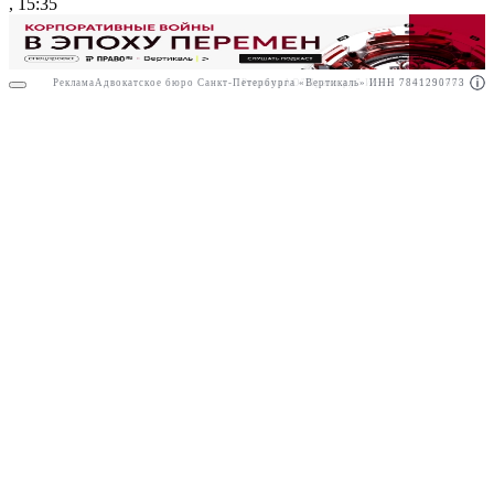
, 15:35
Реклама
Адвокатское бюро Санкт-Петербурга «Вертикаль» ИНН 7841290773
Реклама
АО"Право.ру" ИНН: 7708095468