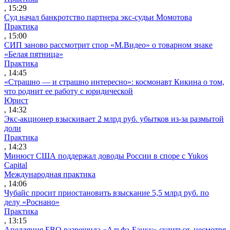
, 15:29
Суд начал банкротство партнера экс-судьи Момотова
Практика
, 15:00
СИП заново рассмотрит спор «М.Видео» о товарном знаке
«Белая пятница»
Практика
, 14:45
«Страшно — и страшно интересно»: космонавт Кикина о том,
что роднит ее работу с юридической
Юрист
, 14:32
Экс-акционер взыскивает 2 млрд руб. убытков из-за размытой
доли
Практика
, 14:23
Минюст США поддержал доводы России в споре с Yukos
Capital
Международная практика
, 14:06
Чубайс просит приостановить взыскание 5,5 млрд руб. по
делу «Роснано»
Практика
, 13:15
Апелляция БВО разрешила «Альфа-Банку» судиться, несмотря