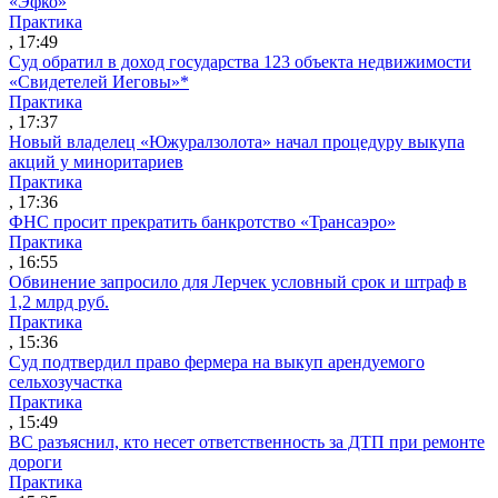
«Эфко»
Практика
, 17:49
Суд обратил в доход государства 123 объекта недвижимости
«Свидетелей Иеговы»*
Практика
, 17:37
Новый владелец «Южуралзолота» начал процедуру выкупа
акций у миноритариев
Практика
, 17:36
ФНС просит прекратить банкротство «Трансаэро»
Практика
, 16:55
Обвинение запросило для Лерчек условный срок и штраф в
1,2 млрд руб.
Практика
, 15:36
Суд подтвердил право фермера на выкуп арендуемого
сельхозучастка
Практика
, 15:49
ВС разъяснил, кто несет ответственность за ДТП при ремонте
дороги
Практика