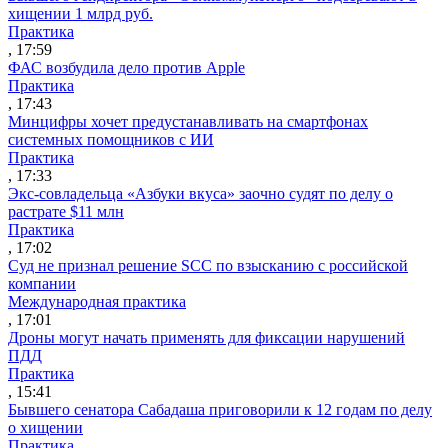
хищении 1 млрд руб.
Практика
, 17:59
ФАС возбудила дело против Apple
Практика
, 17:43
Минцифры хочет предустанавливать на смартфонах
системных помощников с ИИ
Практика
, 17:33
Экс-совладельца «Азбуки вкуса» заочно судят по делу о
растрате $11 млн
Практика
, 17:02
Суд не признал решение SCC по взысканию с российской
компании
Международная практика
, 17:01
Дроны могут начать применять для фиксации нарушений
ПДД
Практика
, 15:41
Бывшего сенатора Сабадаша приговорили к 12 годам по делу
о хищении
Практика