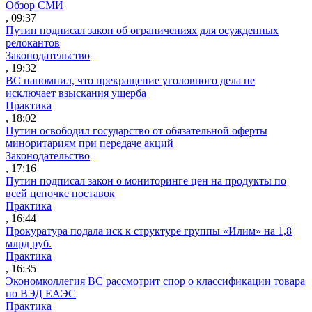
Обзор СМИ
, 09:37
Путин подписал закон об ограничениях для осужденных
релокантов
Законодательство
, 19:32
ВС напомнил, что прекращение уголовного дела не
исключает взыскания ущерба
Практика
, 18:02
Путин освободил государство от обязательной оферты
миноритариям при передаче акций
Законодательство
, 17:16
Путин подписал закон о мониторинге цен на продукты по
всей цепочке поставок
Практика
, 16:44
Прокуратура подала иск к структуре группы «Илим» на 1,8
млрд руб.
Практика
, 16:35
Экономколлегия ВС рассмотрит спор о классификации товара
по ВЭД ЕАЭС
Практика