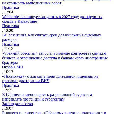
на стоимость выполненных работ
Практика
, 13:04
Wildberries планирует запустить в 2027 году два крупных
склада в Казахстане
Практика
, 12:29
ВС разъяснил, как считать срок для взыскания судебных
расходов
Практика
, 11:12
Утренний обзор за 4 августа: усиление контроля за сделкам
бизнеса и ограничение доступа к банкам через иностранные
браузеры
Обзор СМИ
, 10:12
«Промомеду» отказали в принудительной лицензии на
препарат для терапии ВИЧ
Практика
, 19:21
В ГД внесли законопроект, разрешающий туристам
направлять претензии к турагентам
Законодательство
, 19:07
Бывшего гендиректора «Облкоммунэнерго» подозревают в