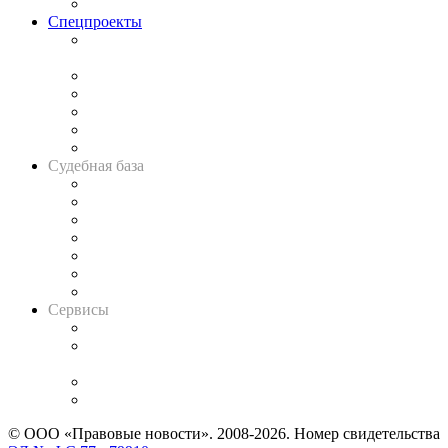
Важнейшие правовые темы в прессе
Спецпроекты
Подкаст «В здравом уме
и твёрдой памяти»
Legal Design
Банкротная панорама
Советы для литигаторов
Сговоры на торгах
Авто
Судебная база
Картотека арбитражных дел
Решения арбитражных судов
Календарь рассмотрения арбитражных дел
Досье судей
Информация о судах
RSS лента новостей
Вакансии для юристов
Сервисы
Справочно-правовая система
Casebook: мониторинг дел
и компаний
Caselook: поиск и анализ практики
CASE.ONE: управление юридической службой
© ООО «Правовые новости». 2008-2026.
Номер свидетельства