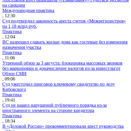
на санкции
Международная практика
, 12:30
Суд подтвердил законность ареста счетов «Межрегионстроя»
на 1,18 млрд руб.
Практика
, 12:04
ВС разрешил сдавать жилые дома как гостевые без изменения
назначения участка
Практика
, 11:06
Утренний обзор за 3 августа: блокировка массовых звонков
без маркировки и доначисление налогов из-за инвестльгот
Обзор СМИ
, 09:06
Суд ужесточил приговор ключевому свидетелю по делу
Кибовского
Практика
, 19:41
Суд не нашел нарушений публичного порядка из-за
иностранного элемента на стороне кредитора
Практика
, 18:34
В «Деловой России» прокомментировали арест руководства