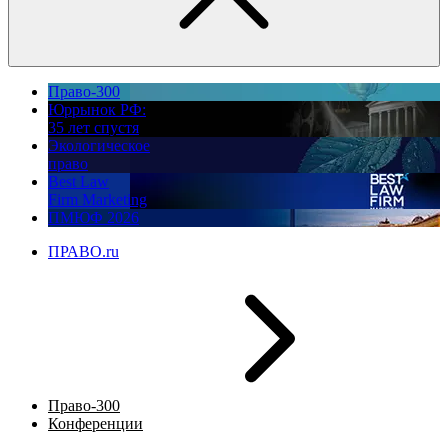
Право-300
Юррынок РФ:
35 лет спустя
Экологическое
право
Best Law
Firm Marketing
ПМЮФ 2026
ПРАВО.ru
Право-300
Конференции