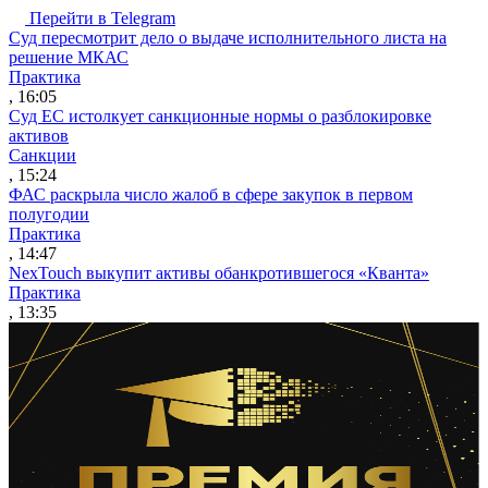
Перейти в Telegram
Суд пересмотрит дело о выдаче исполнительного листа на
решение МКАС
Практика
, 16:05
Суд ЕС истолкует санкционные нормы о разблокировке
активов
Санкции
, 15:24
ФАС раскрыла число жалоб в сфере закупок в первом
полугодии
Практика
, 14:47
NexTouch выкупит активы обанкротившегося «Кванта»
Практика
, 13:35