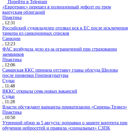
Перейти в Telegram
«Евротранс» перешел в полноценный дефолт по трем
выпускам облигаций
Практика
, 12:31
Российский судовладелец отозвал иск к ЕС после исключения
танкера из санкционных списков
Санкции
, 12:23
ФАС возбудила дело из-за ограничений при страховании
заемщиков
Практика
, 12:06
Самарская ККС приняла отставку главы облсуда Шилова
после проверки Генпрокуратуры
Судьи
, 11:48
ВККС открыла семь новых вакансий
Судьи
, 11:28
Власти обсуждают варианты приватизации «Сирены-Трэвел»
Практика
, 10:50
Утренний обзор за 5 августа: поправки о защите контента при
обучении нейросетей и правила «социальных» СЗПК