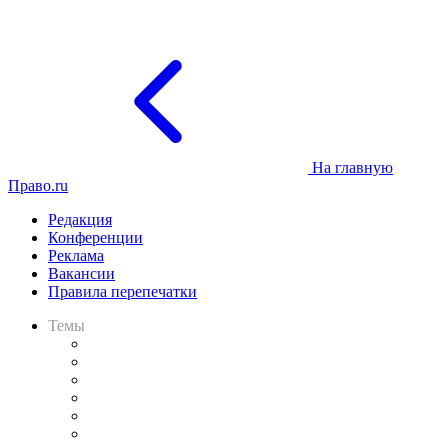
На главную
Право.ru
Редакция
Конференции
Реклама
Вакансии
Правила перепечатки
Темы
Практика
Законодательство
Процесс
Исследования
Рынок юридических услуг
Юридическое сообщество