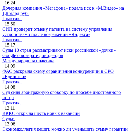
, 16:24
Дочерняя компания «Мегафона» подала иск к «М.Видео» на
1,8 млрд руб.
Практика
, 15:50
СИП проверит отмену патента на систему управления
устройствами после возражений «Яндекса»
Практика
, 15:17
Суды 10 стран рассматривают иски российской «дочки»
Google о возврате дивидендов
Международная практика
, 14:09
ФАС раскрыла схему ограничения конкуренции в СРО
«Единство»
Практика
, 14:08
Суд снял арбитражную оговорку по просьбе иностранного
истца
Практика
, 13:11
ВККС открыла шесть новых вакансий
Судьи
, 13:06
Экономколлегия решит, можно ли уменьшить сумму гарантии