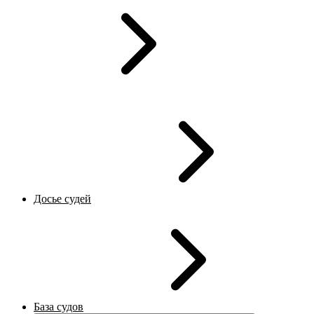
Досье судей
База судов