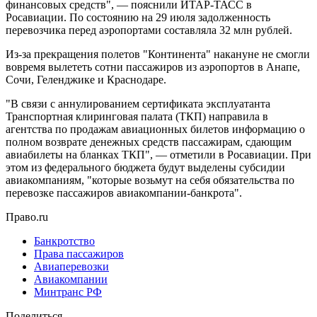
финансовых средств", — пояснили ИТАР-ТАСС в
Росавиации. По состоянию на 29 июля задолженность
перевозчика перед аэропортами составляла 32 млн рублей.
Из-за прекращения полетов "Континента" накануне не смогли
вовремя вылететь сотни пассажиров из аэропортов в Анапе,
Сочи, Геленджике и Краснодаре.
"В связи с аннулированием сертификата эксплуатанта
Транспортная клиринговая палата (ТКП) направила в
агентства по продажам авиационных билетов информацию о
полном возврате денежных средств пассажирам, сдающим
авиабилеты на бланках ТКП", — отметили в Росавиации. При
этом из федерального бюджета будут выделены субсидии
авиакомпаниям, "которые возьмут на себя обязательства по
перевозке пассажиров авиакомпании-банкрота".
Право.ru
Банкротство
Права пассажиров
Авиаперевозки
Авиакомпании
Минтранс РФ
Поделиться