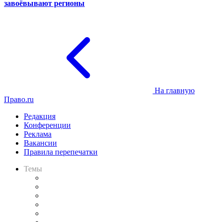
завоёвывают регионы
На главную
Право.ru
Редакция
Конференции
Реклама
Вакансии
Правила перепечатки
Темы
Практика
Законодательство
Процесс
Исследования
Рынок юридических услуг