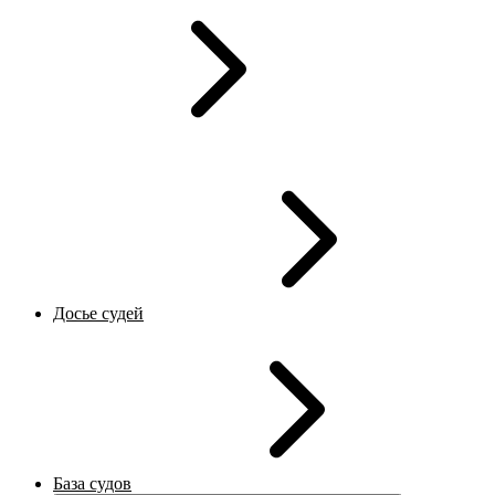
Досье судей
База судов