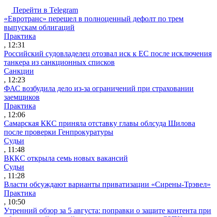
Перейти в Telegram
«Евротранс» перешел в полноценный дефолт по трем
выпускам облигаций
Практика
, 12:31
Российский судовладелец отозвал иск к ЕС после исключения
танкера из санкционных списков
Санкции
, 12:23
ФАС возбудила дело из-за ограничений при страховании
заемщиков
Практика
, 12:06
Самарская ККС приняла отставку главы облсуда Шилова
после проверки Генпрокуратуры
Судьи
, 11:48
ВККС открыла семь новых вакансий
Судьи
, 11:28
Власти обсуждают варианты приватизации «Сирены-Трэвел»
Практика
, 10:50
Утренний обзор за 5 августа: поправки о защите контента при