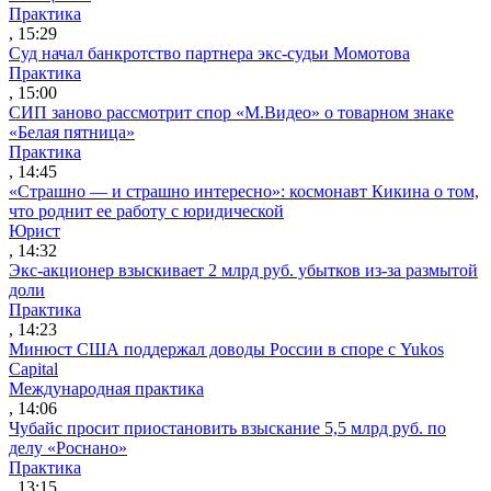
Практика
, 15:29
Суд начал банкротство партнера экс-судьи Момотова
Практика
, 15:00
СИП заново рассмотрит спор «М.Видео» о товарном знаке
«Белая пятница»
Практика
, 14:45
«Страшно — и страшно интересно»: космонавт Кикина о том,
что роднит ее работу с юридической
Юрист
, 14:32
Экс-акционер взыскивает 2 млрд руб. убытков из-за размытой
доли
Практика
, 14:23
Минюст США поддержал доводы России в споре с Yukos
Capital
Международная практика
, 14:06
Чубайс просит приостановить взыскание 5,5 млрд руб. по
делу «Роснано»
Практика
, 13:15