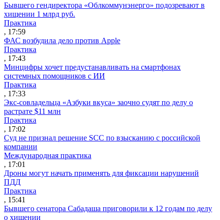
Бывшего гендиректора «Облкоммунэнерго» подозревают в
хищении 1 млрд руб.
Практика
, 17:59
ФАС возбудила дело против Apple
Практика
, 17:43
Минцифры хочет предустанавливать на смартфонах
системных помощников с ИИ
Практика
, 17:33
Экс-совладельца «Азбуки вкуса» заочно судят по делу о
растрате $11 млн
Практика
, 17:02
Суд не признал решение SCC по взысканию с российской
компании
Международная практика
, 17:01
Дроны могут начать применять для фиксации нарушений
ПДД
Практика
, 15:41
Бывшего сенатора Сабадаша приговорили к 12 годам по делу
о хищении