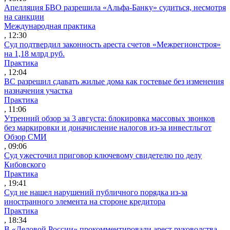
Апелляция БВО разрешила «Альфа-Банку» судиться, несмотря
на санкции
Международная практика
, 12:30
Суд подтвердил законность ареста счетов «Межрегионстроя»
на 1,18 млрд руб.
Практика
, 12:04
ВС разрешил сдавать жилые дома как гостевые без изменения
назначения участка
Практика
, 11:06
Утренний обзор за 3 августа: блокировка массовых звонков
без маркировки и доначисление налогов из-за инвестльгот
Обзор СМИ
, 09:06
Суд ужесточил приговор ключевому свидетелю по делу
Кибовского
Практика
, 19:41
Суд не нашел нарушений публичного порядка из-за
иностранного элемента на стороне кредитора
Практика
, 18:34
В «Деловой России» прокомментировали арест руководства