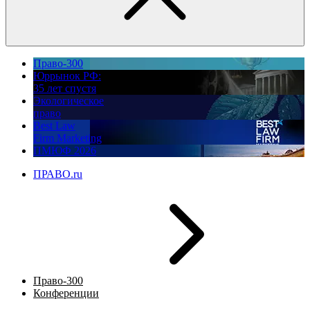
Право-300
Юррынок РФ:
35 лет спустя
Экологическое
право
Best Law
Firm Marketing
ПМЮФ 2026
ПРАВО.ru
Право-300
Конференции