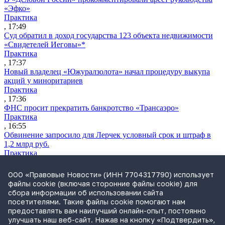
«Эфко»
Практика
, 17:49
Суд обратил в доход государства 123 объекта недвижимости
«Свидетелей Иеговы»*
Практика
, 17:37
Новый владелец «Южуралзолота» начал процедуру выкупа
акций у миноритариев
Практика
, 17:36
ФНС просит прекратить банкротство «Трансаэро»
Практика
, 16:55
Обвинение запросило для Лерчек условный срок и штраф в
1,2 млрд руб.
Практика
, 15:36
Суд подтвердил право фермера на выкуп арендуемого
ООО «Правовые Новости» (ИНН 7704317790) использует
сельхозучастка
файлы cookie (включая сторонние файлы cookie) для
Практика
сбора информации об использовании сайта
, 15:49
посетителями. Такие файлы cookie помогают нам
ВС разъяснил, кто несет ответственность за ДТП при ремонте
предоставлять вам наилучший онлайн-опыт, постоянно
дороги
улучшать наш веб-сайт. Нажав на кнопку «Подтвердить»,