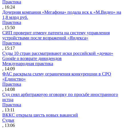
Практика
, 16:24
Дочерняя компания «Мегафона» подала иск к «М.Видео» на
1,8 млрд руб.
Практика
, 15:50
СИП проверит отмену патента на систему управления
устройствами после возражений «Яндекса»
Практика
, 15:17
Суды 10 стран рассматривают иски российской «дочки»
Google о возврате дивидендов
Международная практика
, 14:09
ФАС раскрыла схему ограничения конкуренции в СРО
«Единство»
Практика
, 14:08
Суд снял арбитражную оговорку по просьбе иностранного
истца
Практика
, 13:11
ВККС открыла шесть новых вакансий
Судьи
, 13:06