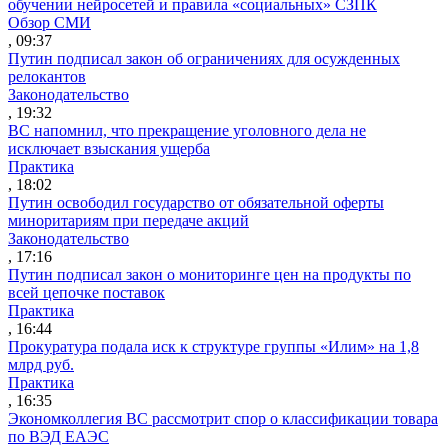
обучении нейросетей и правила «социальных» СЗПК
Обзор СМИ
, 09:37
Путин подписал закон об ограничениях для осужденных
релокантов
Законодательство
, 19:32
ВС напомнил, что прекращение уголовного дела не
исключает взыскания ущерба
Практика
, 18:02
Путин освободил государство от обязательной оферты
миноритариям при передаче акций
Законодательство
, 17:16
Путин подписал закон о мониторинге цен на продукты по
всей цепочке поставок
Практика
, 16:44
Прокуратура подала иск к структуре группы «Илим» на 1,8
млрд руб.
Практика
, 16:35
Экономколлегия ВС рассмотрит спор о классификации товара
по ВЭД ЕАЭС