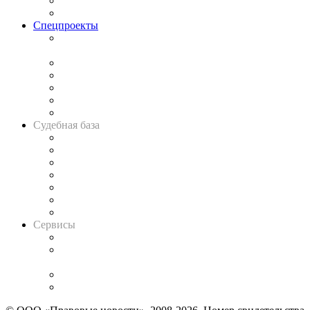
Юридическое сообщество
Важнейшие правовые темы в прессе
Спецпроекты
Подкаст «В здравом уме
и твёрдой памяти»
Legal Design
Банкротная панорама
Советы для литигаторов
Сговоры на торгах
Авто
Судебная база
Картотека арбитражных дел
Решения арбитражных судов
Календарь рассмотрения арбитражных дел
Досье судей
Информация о судах
RSS лента новостей
Вакансии для юристов
Сервисы
Справочно-правовая система
Casebook: мониторинг дел
и компаний
Caselook: поиск и анализ практики
CASE.ONE: управление юридической службой