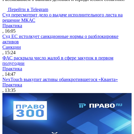
Перейти в Telegram
Суд пересмотрит дело о выдаче исполнительного листа на
решение МКАС
Практика
, 16:05
Суд ЕС истолкует санкционные нормы о разблокировке
активов
Санкции
, 15:24
ФАС раскрыла число жалоб в сфере закупок в первом
полугодии
Практика
, 14:47
NexTouch выкупит активы обанкротившегося «Кванта»
Практика
, 13:35