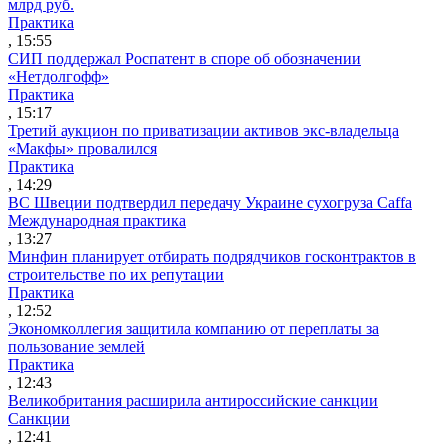
млрд руб.
Практика
, 15:55
СИП поддержал Роспатент в споре об обозначении
«Нетдолгофф»
Практика
, 15:17
Третий аукцион по приватизации активов экс-владельца
«Макфы» провалился
Практика
, 14:29
ВС Швеции подтвердил передачу Украине сухогруза Caffa
Международная практика
, 13:27
Минфин планирует отбирать подрядчиков госконтрактов в
строительстве по их репутации
Практика
, 12:52
Экономколлегия защитила компанию от переплаты за
пользование землей
Практика
, 12:43
Великобритания расширила антироссийские санкции
Санкции
, 12:41