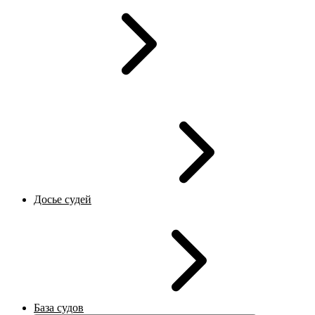
Досье судей
База судов