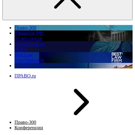
Право-300
Юррынок РФ:
35 лет спустя
Экологическое
право
Best Law
Firm Marketing
ПМЮФ 2026
ПРАВО.ru
Право-300
Конференции