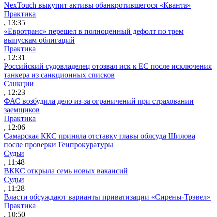
NexTouch выкупит активы обанкротившегося «Кванта»
Практика
, 13:35
«Евротранс» перешел в полноценный дефолт по трем
выпускам облигаций
Практика
, 12:31
Российский судовладелец отозвал иск к ЕС после исключения
танкера из санкционных списков
Санкции
, 12:23
ФАС возбудила дело из-за ограничений при страховании
заемщиков
Практика
, 12:06
Самарская ККС приняла отставку главы облсуда Шилова
после проверки Генпрокуратуры
Судьи
, 11:48
ВККС открыла семь новых вакансий
Судьи
, 11:28
Власти обсуждают варианты приватизации «Сирены-Трэвел»
Практика
, 10:50