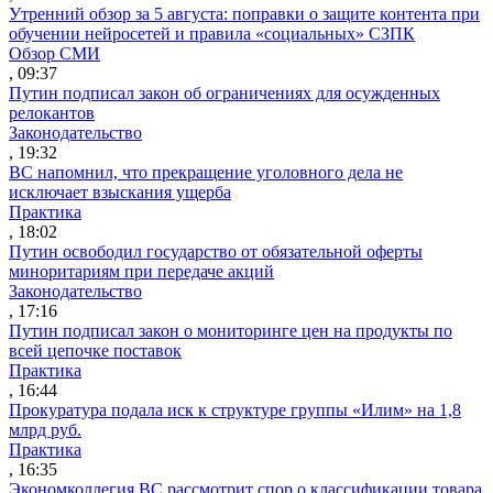
Утренний обзор за 5 августа: поправки о защите контента при
обучении нейросетей и правила «социальных» СЗПК
Обзор СМИ
, 09:37
Путин подписал закон об ограничениях для осужденных
релокантов
Законодательство
, 19:32
ВС напомнил, что прекращение уголовного дела не
исключает взыскания ущерба
Практика
, 18:02
Путин освободил государство от обязательной оферты
миноритариям при передаче акций
Законодательство
, 17:16
Путин подписал закон о мониторинге цен на продукты по
всей цепочке поставок
Практика
, 16:44
Прокуратура подала иск к структуре группы «Илим» на 1,8
млрд руб.
Практика
, 16:35
Экономколлегия ВС рассмотрит спор о классификации товара