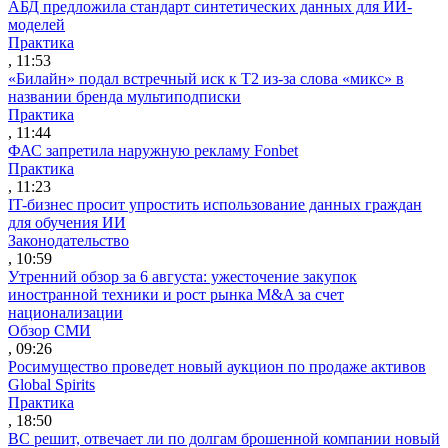
АБД предложила стандарт синтетических данных для ИИ-
моделей
Практика
, 11:53
«Билайн» подал встречный иск к Т2 из-за слова «микс» в
названии бренда мультиподписки
Практика
, 11:44
ФАС запретила наружную рекламу Fonbet
Практика
, 11:23
IT-бизнес просит упростить использование данных граждан
для обучения ИИ
Законодательство
, 10:59
Утренний обзор за 6 августа: ужесточение закупок
иностранной техники и рост рынка M&A за счет
национализации
Обзор СМИ
, 09:26
Росимущество проведет новый аукцион по продаже активов
Global Spirits
Практика
, 18:50
ВС решит, отвечает ли по долгам брошенной компании новый