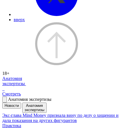
вверх
18+
Анатомия
экспертизы
Смотреть
Анатомия экспертизы
Новости
Анатомия
экспертизы
Экс-глава Mind Money признала вину по делу о хищении и
дала показания на других фигурантов
Практика