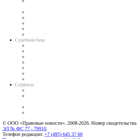
Подкаст «В здравом уме
и твёрдой памяти»
Legal Design
Банкротная панорама
Советы для литигаторов
Сговоры на торгах
Авто
Судебная база
Картотека арбитражных дел
Решения арбитражных судов
Календарь рассмотрения арбитражных дел
Досье судей
Информация о судах
RSS лента новостей
Вакансии для юристов
Сервисы
Справочно-правовая система
Casebook: мониторинг дел
и компаний
Caselook: поиск и анализ практики
CASE.ONE: управление юридической службой
© ООО «Правовые новости». 2008-2026.
Номер свидетельства
ЭЛ № ФС 77 - 79910
.
Телефон редакции:
+7 (495) 645 37 60