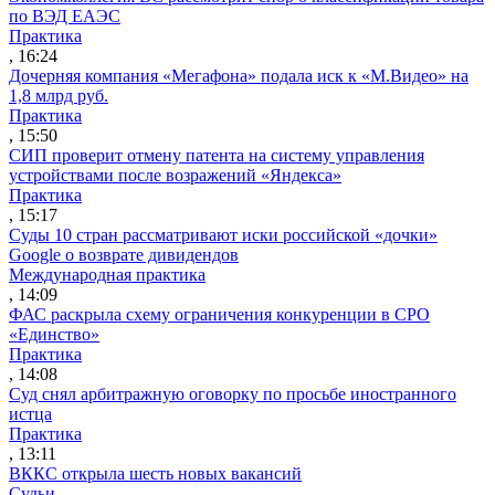
по ВЭД ЕАЭС
Практика
, 16:24
Дочерняя компания «Мегафона» подала иск к «М.Видео» на
1,8 млрд руб.
Практика
, 15:50
СИП проверит отмену патента на систему управления
устройствами после возражений «Яндекса»
Практика
, 15:17
Суды 10 стран рассматривают иски российской «дочки»
Google о возврате дивидендов
Международная практика
, 14:09
ФАС раскрыла схему ограничения конкуренции в СРО
«Единство»
Практика
, 14:08
Суд снял арбитражную оговорку по просьбе иностранного
истца
Практика
, 13:11
ВККС открыла шесть новых вакансий
Судьи