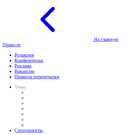
На главную
Право.ru
Редакция
Конференции
Реклама
Вакансии
Правила перепечатки
Темы
Практика
Законодательство
Процесс
Исследования
Рынок юридических услуг
Юридическое сообщество
Важнейшие правовые темы в прессе
Спецпроекты