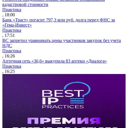
кадастровой стоимости
Практика
, 18:00
Банк «Траст» погасит 797,3 млн руб. долга перед ФНС за
«Гема-Инвест»
Практика
, 17:51
ВС запретил уравнивать цены участников закупок без учета
НДС
Практика
, 16:26
Аптечная сеть «36,6» выкупила 83 аптеки «Диалога»
Практика
, 16:25