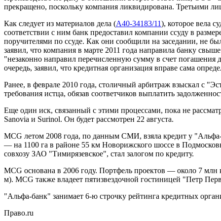
прекращено, поскольку компания ликвидирована. Третьими лиц
Как следует из материалов дела (
А40-34183/11
), которое вела с
соответствии с ним банк предоставил компании ссуду в разме
поручителями по ссуде. Как они сообщили на заседании, не бы
заявил, что компания в марте 2011 года направила банку свыш
"незаконно направил перечисленную сумму в счет погашения др
очередь, заявил, что кредитная организация вправе сама опред
Ранее, в феврале 2010 года, столичный арбитраж взыскал с "Э
требования истца, обязав соответчиков выплатить задолженно
Еще один иск, связанный с этими процессами, пока не рассматр
Sanovia и Surinol. Он будет рассмотрен 22 августа.
MCG летом 2008 года, по данным СМИ, взяла кредит у "Альфа-б
— на 1100 га в районе 55 км Новорижского шоссе в Подмосков
совхозу ЗАО "Тимирязевское", стал залогом по кредиту.
MCG основана в 2006 году. Портфель проектов — около 7 млн к
м). MCG также владеет пятизвездочной гостиницей "Петр Перв
"Альфа-банк" занимает 6-ю строчку рейтинга кредитных организ
Право.ru