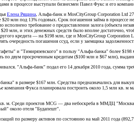
ами в процессе выступали бизнесмен Павел Фукс и его компания
удья
Елена Рящина
, Альфа-банк и MosCityGroup Corporation Ltd 2
ре $20 млн под 13% годовых. Срок погашения займа в процессе н
ло исполнено требование о предоставлении залога (объекта неза
е $20 млн, и этих денежных средств было вполне достаточно, чт
угого кредита — на $198 млн, где и MosCityGroup Corporation L
елять очередность погашения ссуд, если у заемщика задолженнос
стафеты" и "Тимирязевского" в пользу "Альфа-банка" более $198
сть по двум просроченным кредитам ($100 млн и $67 млн), выда
ивался. "Альфа-банк" подал его 14 декабря 2010 года, сумма тре
анка" в размере $167 млн. Средства предназначались для выкуп
ье компания Фукса планировала построить около 1,5 млн кв. м 
в. м. Среди проектов MCG — два небоскреба в ММДЦ "Москва-Сити
ый" около отеля "Будапешт".
аций по размеру активов по состоянию на май 2011 года (892,7 