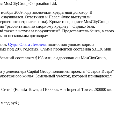
 MosCityGroup Corporation Ltd.
7 ноября 2009 года заключили кредитный договор. В
е озвучивался. Ответчики и Павел Фукс выступили
вершенного строительства). Кроме того, юрист MosCityGroup
обы "рассчитаться по спорному кредиту". Однако банк
td также выступала поручителем". Представитель банка, в свою
ть по нескольким договорам.
 млн.
Судья Ольга Лежнева
полностью удовлетворила
нных под 20% годовых. Сумма процентов составила $31,36 млн.
бований составляет $198 млн, а адресован он MosCityGroup,
а у девелопера Capital Group половины проекта "Остров Истра"
малоэтажного жилья. Земельный участок, который принадлежал
" (Eurasia Tower, 211000 кв. м и Imperial Tower, 280000 кв.
млрд руб.).