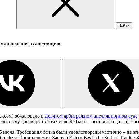
Найти
 млн перешел в апелляцию
уксом) обжаловало в
Девятом арбитражном апелляционном суде
едитному договору (в том числе $20 млн – основного долга). Ра
 июля. Требования банка были удовлетворены частично – изнача
афета" (принадлежит Sanovia Enterprises Ltd и Surinol Trading 