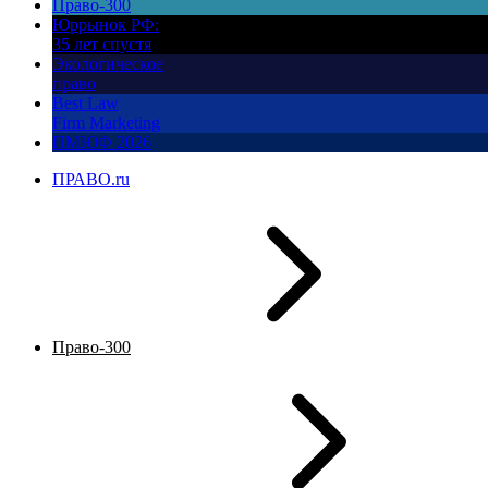
Право-300
Юррынок РФ:
35 лет спустя
Экологическое
право
Best Law
Firm Marketing
ПМЮФ 2026
ПРАВО.ru
Право-300