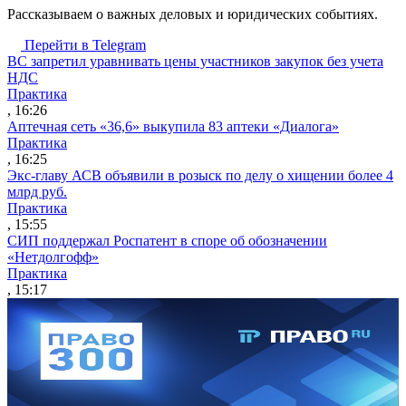
Рассказываем о важных деловых и юридических событиях.
Перейти в Telegram
ВС запретил уравнивать цены участников закупок без учета
НДС
Практика
, 16:26
Аптечная сеть «36,6» выкупила 83 аптеки «Диалога»
Практика
, 16:25
Экс-главу АСВ объявили в розыск по делу о хищении более 4
млрд руб.
Практика
, 15:55
СИП поддержал Роспатент в споре об обозначении
«Нетдолгофф»
Практика
, 15:17