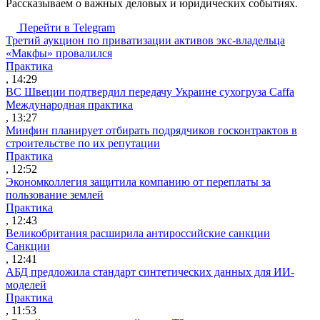
Рассказываем о важных деловых и юридических событиях.
Перейти в Telegram
Третий аукцион по приватизации активов экс-владельца
«Макфы» провалился
Практика
, 14:29
ВС Швеции подтвердил передачу Украине сухогруза Caffa
Международная практика
, 13:27
Минфин планирует отбирать подрядчиков госконтрактов в
строительстве по их репутации
Практика
, 12:52
Экономколлегия защитила компанию от переплаты за
пользование землей
Практика
, 12:43
Великобритания расширила антироссийские санкции
Санкции
, 12:41
АБД предложила стандарт синтетических данных для ИИ-
моделей
Практика
, 11:53