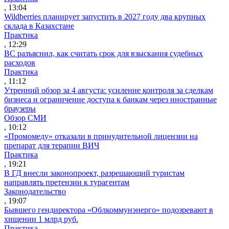
, 13:04
Wildberries планирует запустить в 2027 году два крупных
склада в Казахстане
Практика
, 12:29
ВС разъяснил, как считать срок для взыскания судебных
расходов
Практика
, 11:12
Утренний обзор за 4 августа: усиление контроля за сделкам
бизнеса и ограничение доступа к банкам через иностранные
браузеры
Обзор СМИ
, 10:12
«Промомеду» отказали в принудительной лицензии на
препарат для терапии ВИЧ
Практика
, 19:21
В ГД внесли законопроект, разрешающий туристам
направлять претензии к турагентам
Законодательство
, 19:07
Бывшего гендиректора «Облкоммунэнерго» подозревают в
хищении 1 млрд руб.
Практика