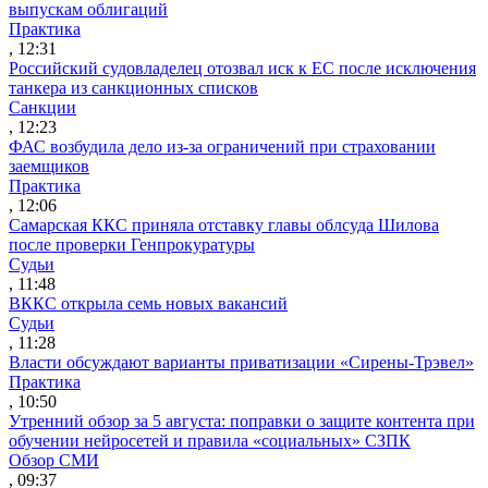
выпускам облигаций
Практика
, 12:31
Российский судовладелец отозвал иск к ЕС после исключения
танкера из санкционных списков
Санкции
, 12:23
ФАС возбудила дело из-за ограничений при страховании
заемщиков
Практика
, 12:06
Самарская ККС приняла отставку главы облсуда Шилова
после проверки Генпрокуратуры
Судьи
, 11:48
ВККС открыла семь новых вакансий
Судьи
, 11:28
Власти обсуждают варианты приватизации «Сирены-Трэвел»
Практика
, 10:50
Утренний обзор за 5 августа: поправки о защите контента при
обучении нейросетей и правила «социальных» СЗПК
Обзор СМИ
, 09:37