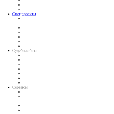
Рынок юридических услуг
Юридическое сообщество
Важнейшие правовые темы в прессе
Спецпроекты
Подкаст «В здравом уме
и твёрдой памяти»
Legal Design
Банкротная панорама
Советы для литигаторов
Сговоры на торгах
Авто
Судебная база
Картотека арбитражных дел
Решения арбитражных судов
Календарь рассмотрения арбитражных дел
Досье судей
Информация о судах
RSS лента новостей
Вакансии для юристов
Сервисы
Справочно-правовая система
Casebook: мониторинг дел
и компаний
Caselook: поиск и анализ практики
CASE.ONE: управление юридической службой