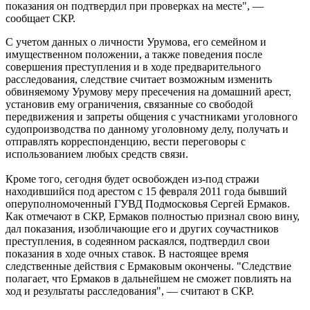
показания он подтвердил при проверках на месте", —
сообщает СКР.
С учетом данных о личности Урумова, его семейном и
имущественном положении, а также поведения после
совершения преступления и в ходе предварительного
расследования, следствие считает возможным изменить
обвиняемому Урумову меру пресечения на домашний арест,
установив ему ограничения, связанные со свободой
передвижения и запреты общения с участниками уголовного
судопроизводства по данному уголовному делу, получать и
отправлять корреспонденцию, вести переговоры с
использованием любых средств связи.
Кроме того, сегодня будет освобожден из-под стражи
находившийся под арестом с 15 февраля 2011 года бывший
оперуполномоченный ГУВД Подмосковья Сергей Ермаков.
Как отмечают в СКР, Ермаков полностью признал свою вину,
дал показания, изобличающие его и других соучастников
преступления, в содеянном раскаялся, подтвердил свои
показания в ходе очных ставок. В настоящее время
следственные действия с Ермаковым окончены. "Следствие
полагает, что Ермаков в дальнейшем не сможет повлиять на
ход и результаты расследования", — считают в СКР.