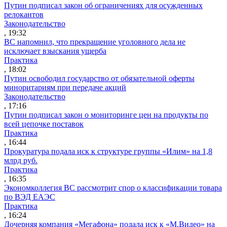
Путин подписал закон об ограничениях для осужденных
релокантов
Законодательство
, 19:32
ВС напомнил, что прекращение уголовного дела не
исключает взыскания ущерба
Практика
, 18:02
Путин освободил государство от обязательной оферты
миноритариям при передаче акций
Законодательство
, 17:16
Путин подписал закон о мониторинге цен на продукты по
всей цепочке поставок
Практика
, 16:44
Прокуратура подала иск к структуре группы «Илим» на 1,8
млрд руб.
Практика
, 16:35
Экономколлегия ВС рассмотрит спор о классификации товара
по ВЭД ЕАЭС
Практика
, 16:24
Дочерняя компания «Мегафона» подала иск к «М.Видео» на