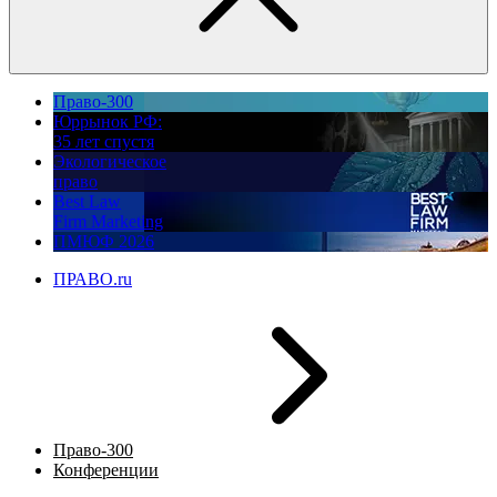
Право-300
Юррынок РФ:
35 лет спустя
Экологическое
право
Best Law
Firm Marketing
ПМЮФ 2026
ПРАВО.ru
Право-300
Конференции