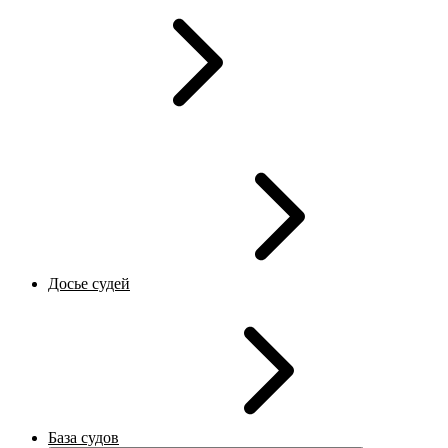
Досье судей
База судов