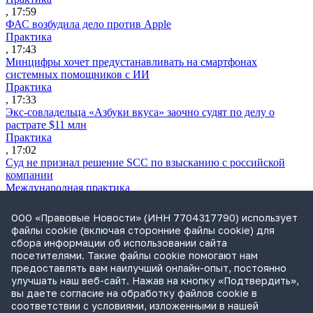
, 17:59
ФАС возбудила дело против Apple
Практика
, 17:43
Минцифры хочет предустанавливать на смартфонах
системных помощников с ИИ
Практика
, 17:33
Экс-совладельца «Азбуки вкуса» заочно судят по делу о
растрате $11 млн
Практика
, 17:02
Суд не признал решение SCC по взысканию с российской
компании
Международная практика
, 17:01
Дроны могут начать применять для фиксации нарушений
ООО «Правовые Новости» (ИНН 7704317790) использует
ПДД
файлы cookie (включая сторонние файлы cookie) для
Практика
сбора информации об использовании сайта
, 15:41
посетителями. Такие файлы cookie помогают нам
Бывшего сенатора Сабадаша приговорили к 12 годам по делу
предоставлять вам наилучший онлайн-опыт, постоянно
о хищении
улучшать наш веб-сайт. Нажав на кнопку «Подтвердить»,
Практика
вы даете согласие на обработку файлов cookie в
, 15:29
соответствии с условиями, изложенными в нашей