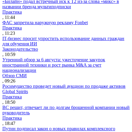
«Билайн» подал встречный иск к Т2 из-за слова «микс» в
названии бренда мультиподписки
Практика
, 11:44
ФАС запретила наружную рекламу Fonbet
Практика
, 11:23
IT-бизнес просит упростить использование данных граждан
для обучения ИИ
Законодательство
, 10:59
Утренний обзор за 6 августа: ужесточение закупок
иностранной техники и рост рынка M&A за счет
национализации
Обзор СМИ
, 09:26
Росимущество проведет новый аукцион по продаже активов
Global Spirits
Практика
, 18:50
ВС решит, отвечает ли по долгам брошенной компании новый
руководитель
Практика
, 18:47
Путин подписал закон о новых правилах комплексного