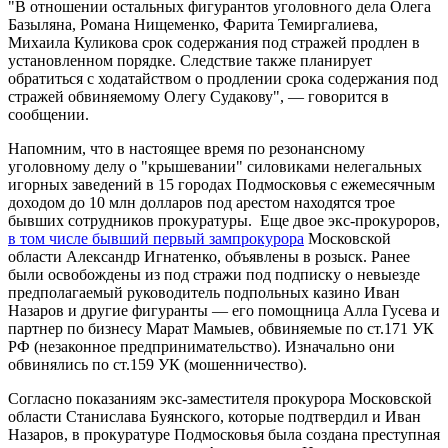
"В отношении остальных фигурантов уголовного дела Олега
Базыляна, Романа Нищеменко, Фарита Темиргалиева,
Михаила Куликова срок содержания под стражей продлен в
установленном порядке. Следствие также планирует
обратиться с ходатайством о продлении срока содержания под
стражей обвиняемому Олегу Судакову", — говорится в
сообщении.
Напомним, что в настоящее время по резонансному
уголовному делу о "крышевании" силовиками нелегальных
игорных заведений в 15 городах Подмосковья с ежемесячным
доходом до 10 млн долларов под арестом находятся трое
бывших сотрудников прокуратуры. Еще двое экс-прокуроров,
в том числе бывший первый зампрокурора
Московской
области Александр Игнатенко, объявлены в розыск. Ранее
были освобождены из под стражи под подписку о невыезде
предполагаемый руководитель подпольных казино Иван
Назаров и другие фигуранты — его помощница Алла Гусева и
партнер по бизнесу Марат Мамыев, обвиняемые по ст.171 УК
РФ (незаконное предпринимательство). Изначально они
обвинялись по ст.159 УК (мошенничество).
Согласно показаниям экс-заместителя прокурора Московской
области Станислава Буянского, которые подтвердил и Иван
Назаров, в прокуратуре Подмосковья была создана преступная