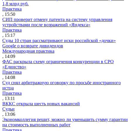
1,8 млрд руб.
Практика
, 15:50
СИП проверит отмену патента на систему управления
устройствами после возражений «Яндекса»
Практика
, 15:17
Суды 10 стран рассматривают иски российской «дочки»
Google о возврате дивидендов
Международная практика
, 14:09
ФАС раскрыла схему ограничения конкуренции в СРО
«Единство»
Практика
, 14:08
Суд снял арбитражную оговорку по просьбе иностранного
истца
Практика
, 13:11
ВККС открыла шесть новых вакансий
Судьи
, 13:06
Экономколлегия решит, можно ли уменьшить сумму гарантии
на стоимость выполненных работ
Практика