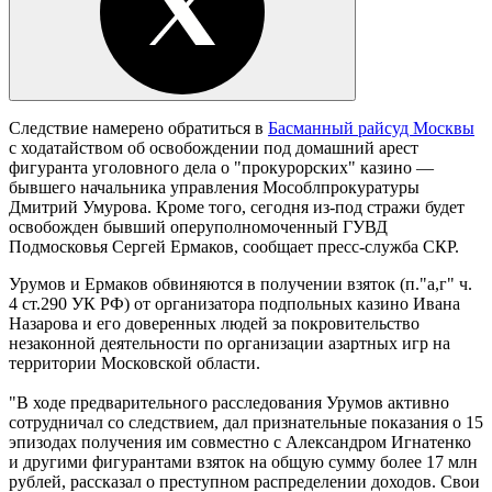
Следствие намерено обратиться в
Басманный райсуд Москвы
с ходатайством об освобождении под домашний арест
фигуранта уголовного дела о "прокурорских" казино —
бывшего начальника управления Мособлпрокуратуры
Дмитрий Умурова. Кроме того, сегодня из-под стражи будет
освобожден бывший оперуполномоченный ГУВД
Подмосковья Сергей Ермаков, сообщает пресс-служба СКР.
Урумов и Ермаков обвиняются в получении взяток (п."а,г" ч.
4 ст.290 УК РФ) от организатора подпольных казино Ивана
Назарова и его доверенных людей за покровительство
незаконной деятельности по организации азартных игр на
территории Московской области.
"В ходе предварительного расследования Урумов активно
сотрудничал со следствием, дал признательные показания о 15
эпизодах получения им совместно с Александром Игнатенко
и другими фигурантами взяток на общую сумму более 17 млн
рублей, рассказал о преступном распределении доходов. Свои