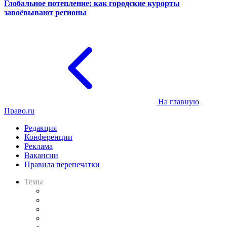
Глобальное потепление: как городские курорты
завоёвывают регионы
На главную
Право.ru
Редакция
Конференции
Реклама
Вакансии
Правила перепечатки
Темы
Практика
Законодательство
Процесс
Исследования