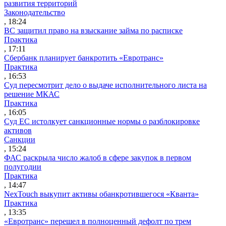
развития территорий
Законодательство
, 18:24
ВС защитил право на взыскание займа по расписке
Практика
, 17:11
Сбербанк планирует банкротить «Евротранс»
Практика
, 16:53
Суд пересмотрит дело о выдаче исполнительного листа на
решение МКАС
Практика
, 16:05
Суд ЕС истолкует санкционные нормы о разблокировке
активов
Санкции
, 15:24
ФАС раскрыла число жалоб в сфере закупок в первом
полугодии
Практика
, 14:47
NexTouch выкупит активы обанкротившегося «Кванта»
Практика
, 13:35
«Евротранс» перешел в полноценный дефолт по трем