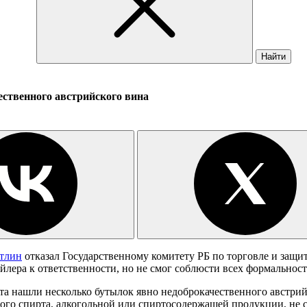
Найти
ественного австрийского вина
утлин
отказал Государственному комитету РБ по торговле и защи
йлера к ответственности, но не смог соблюcти всех формальност
 нашли несколько бутылок явно недоброкачественного австрийск
вого спирта, алкогольной или спиртосодержащей продукции, не