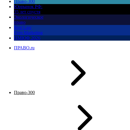
Право-300
Юррынок РФ:
35 лет спустя
Экологическое
право
Best Law
Firm Marketing
ПМЮФ 2026
ПРАВО.ru
Право-300