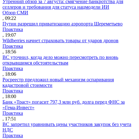
Утренний обзор за 7 августа: смягчение банкротства для
селлеров и требования для статуса нацмодели ИИ
Обзор СМИ
, 09:22
Путин разрешил приватизацию аэропорта Шереметьево
Практика
, 19:07
Wildberries начнет страховать товары от ударов дронов
Практика
, 18:56
ВС уточнил, когда дело можно пересмотреть по вновь
открывшимся обстоятельствам
Практика
, 18:06
Росреестр предложил новый механизм оспаривания
кадастровой стоимости
Практика
, 18:00
Банк «Траст» погасит 797,3 млн руб. долга перед ФНС за
«Гема-Инвест»
Практика
, 17:51
ВС запретил уравнивать цены участников закупок без учета
НДС
Практика