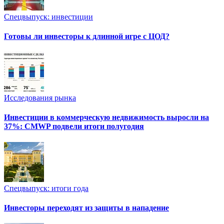
Спецвыпуск: инвестиции
Готовы ли инвесторы к длинной игре с ЦОД?
Исследования рынка
Инвестиции в коммерческую недвижимость выросли на
37%: CMWP подвели итоги полугодия
Спецвыпуск: итоги года
Инвесторы переходят из защиты в нападение