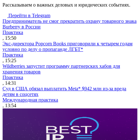
Рассказываем о важных деловых и юридических событиях.
Перейти в Telegram
Предприниматель не смог прекратить охрану товарного знака
Burberry в России
Практика
, 15:50
Экс-директора Popcorn Books приговорили к четырем годам
условно по делу о пропаганде ЛГБТ*
Практика
, 15:25
Wildberries запустит программу партнерских хабов для
хранения товаров
Практика
, 14:31
Суд в США обязал выплатить Meta* $942 млн из-за вреда
детям в соцсетях
Международная практика
, 13:54