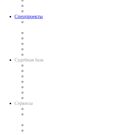
Рынок юридических услуг
Юридическое сообщество
Важнейшие правовые темы в прессе
Спецпроекты
Подкаст «В здравом уме
и твёрдой памяти»
Legal Design
Банкротная панорама
Советы для литигаторов
Сговоры на торгах
Авто
Судебная база
Картотека арбитражных дел
Решения арбитражных судов
Календарь рассмотрения арбитражных дел
Досье судей
Информация о судах
RSS лента новостей
Вакансии для юристов
Сервисы
Справочно-правовая система
Casebook: мониторинг дел
и компаний
Caselook: поиск и анализ практики
CASE.ONE: управление юридической службой