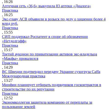
, 16:26
Аптечная сеть «36,6» выкупила 83 аптеки «Диалога»
Практика
, 16:25
Экс-главу АСВ объявили в розыск по делу о хищении более 4
млрд руб.
Практика
, 15:55
СИП поддержал Роспатент в споре об обозначении
«Нетдолгофф»
Практика
, 15:17
Третий аукцион по приватизации активов экс-владельца
«Макфы» провалился
Практика
, 14:29
ВС Швеции подтвердил передачу Украине сухогруза Caffa
Международная практика
, 13:27
Минфин планирует отбирать подрядчиков госконтрактов в
строительстве по их репутации
Практика
, 12:52
Экономколлегия защитила компанию от переплаты за
пользование землей