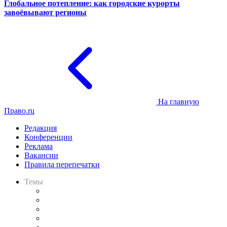
Глобальное потепление: как городские курорты
завоёвывают регионы
На главную
Право.ru
Редакция
Конференции
Реклама
Вакансии
Правила перепечатки
Темы
Практика
Законодательство
Процесс
Исследования