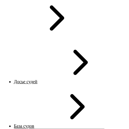
Досье судей
База судов