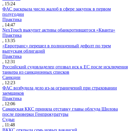
, 15:24
ФАС раскрыла число жалоб в сфере закупок в первом
полугодии
Практика
, 14:47
NexTouch выкупит активы обанкротившегося «Кванта»
Практика
, 13:35
«Евротранс» перешел в полноценный дефолт по трем
выпускам облигаций
Практика
, 12:31
Российский судовладелец отозвал иск к ЕС после исключения
танкера из санкционных списков
Санкции
, 12:23
ФАС возбудила дело из-за ограничений при страховании
заемщиков
Практика
, 12:06
Самарская ККС приняла отставку главы облсуда Шилова
после проверки Генпрокуратуры
Судьи
, 11:48
ВККС открыла семь новых вакансий