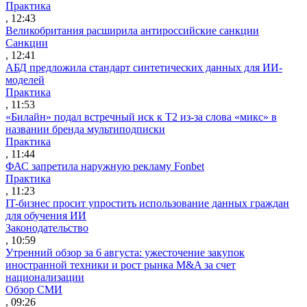
Практика
, 12:43
Великобритания расширила антироссийские санкции
Санкции
, 12:41
АБД предложила стандарт синтетических данных для ИИ-
моделей
Практика
, 11:53
«Билайн» подал встречный иск к Т2 из-за слова «микс» в
названии бренда мультиподписки
Практика
, 11:44
ФАС запретила наружную рекламу Fonbet
Практика
, 11:23
IT-бизнес просит упростить использование данных граждан
для обучения ИИ
Законодательство
, 10:59
Утренний обзор за 6 августа: ужесточение закупок
иностранной техники и рост рынка M&A за счет
национализации
Обзор СМИ
, 09:26