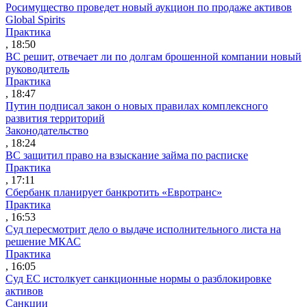
Росимущество проведет новый аукцион по продаже активов
Global Spirits
Практика
, 18:50
ВС решит, отвечает ли по долгам брошенной компании новый
руководитель
Практика
, 18:47
Путин подписал закон о новых правилах комплексного
развития территорий
Законодательство
, 18:24
ВС защитил право на взыскание займа по расписке
Практика
, 17:11
Сбербанк планирует банкротить «Евротранс»
Практика
, 16:53
Суд пересмотрит дело о выдаче исполнительного листа на
решение МКАС
Практика
, 16:05
Суд ЕС истолкует санкционные нормы о разблокировке
активов
Санкции