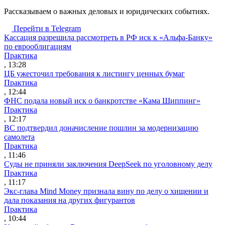
Рассказываем о важных деловых и юридических событиях.
Перейти в Telegram
Кассация разрешила рассмотреть в РФ иск к «Альфа-Банку»
по еврооблигациям
Практика
, 13:28
ЦБ ужесточил требования к листингу ценных бумаг
Практика
, 12:44
ФНС подала новый иск о банкротстве «Кама Шиппинг»
Практика
, 12:17
ВС подтвердил доначисление пошлин за модернизацию
самолета
Практика
, 11:46
Суды не приняли заключения DeepSeek по уголовному делу
Практика
, 11:17
Экс-глава Mind Money признала вину по делу о хищении и
дала показания на других фигурантов
Практика
, 10:44