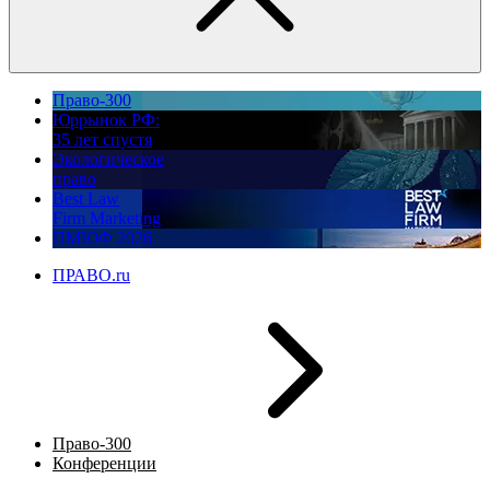
Право-300
Юррынок РФ:
35 лет спустя
Экологическое
право
Best Law
Firm Marketing
ПМЮФ 2026
ПРАВО.ru
Право-300
Конференции