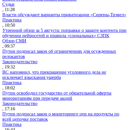
Судьи
, 11:28
Власти обсуждают варианты приватизации «Сирены-Трэвел»
Практика
, 10:50
Утренний обзор за 5 августа: поправки о защите контента при
обучении нейросетей и правила «социальных» СЗПК
Обзор СМИ
, 09:37
Путин подписал закон об ограничениях для осужденных
релокантов
Законодательство
, 19:32
ВС напомнил, что прекращение уголовного дела не
исключает взыскания ущерба
Практика
, 18:02
Путин освободил государство от обязательной оферты
миноритариям при передаче акций
Законодательство
, 17:16
Путин подписал закон о мониторинге цен на продукты по
всей цепочке поставок
Практика
, 16:44