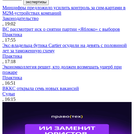
экспертизы
Минцифры предложило усилить контроль за сим-картами в
M2M-устройствах компаний
Законодательство
, 19:02
ВС рассмотрит иск о снятии партии «Яблоко» с выборов
Практика
, 17:55
Экс-владельца бутика Cartier осудили на девять с половиной
лет за таможенную схему
Практика
, 17:18
Экономколлегия решит, кто должен возмещать ущерб при
пожаре
Практика
, 16:51
ВККС открыла семь новых вакансий
Судьи
, 16:15