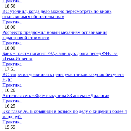
Практика
, 18:56
ВС уточнил, когда дело можно пересмотреть по вновь
открывшимся обстоятельствам
Практика
, 18:06
Росреестр предложил новый механизм оспаривания
кадастровой стоимости
Практика
, 18:00
Банк «Траст» погасит 797,3 млн руб. долга перед ФНС за
«Гема-Инвест»
Практика
, 17:51
ВС запретил уравнивать цены участников закупок без учета
НДС
Практика
, 16:26
Аптечная сеть «36,6» выкупила 83 аптеки «Диалога»
Практика
, 16:25
Экс-главу АСВ объявили в розыск по делу о хищении более 4
млрд руб.
Практика
, 15:55