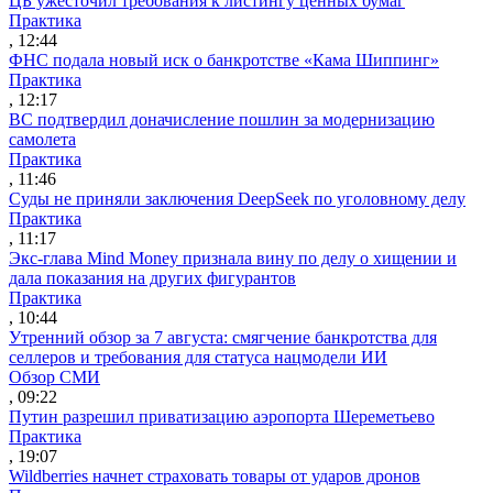
ЦБ ужесточил требования к листингу ценных бумаг
Практика
, 12:44
ФНС подала новый иск о банкротстве «Кама Шиппинг»
Практика
, 12:17
ВС подтвердил доначисление пошлин за модернизацию
самолета
Практика
, 11:46
Суды не приняли заключения DeepSeek по уголовному делу
Практика
, 11:17
Экс-глава Mind Money признала вину по делу о хищении и
дала показания на других фигурантов
Практика
, 10:44
Утренний обзор за 7 августа: смягчение банкротства для
селлеров и требования для статуса нацмодели ИИ
Обзор СМИ
, 09:22
Путин разрешил приватизацию аэропорта Шереметьево
Практика
, 19:07
Wildberries начнет страховать товары от ударов дронов