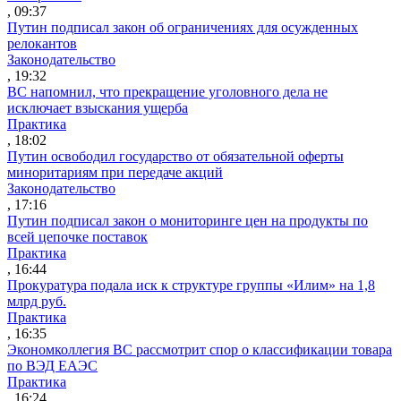
, 09:37
Путин подписал закон об ограничениях для осужденных
релокантов
Законодательство
, 19:32
ВС напомнил, что прекращение уголовного дела не
исключает взыскания ущерба
Практика
, 18:02
Путин освободил государство от обязательной оферты
миноритариям при передаче акций
Законодательство
, 17:16
Путин подписал закон о мониторинге цен на продукты по
всей цепочке поставок
Практика
, 16:44
Прокуратура подала иск к структуре группы «Илим» на 1,8
млрд руб.
Практика
, 16:35
Экономколлегия ВС рассмотрит спор о классификации товара
по ВЭД ЕАЭС
Практика
, 16:24