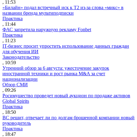
, 11:53
«Билайн» подал встречный иск к Т2 из-за слова «микс» в
названии бренда мультиподписки
Практика
, 11:44
ФАС запретила наружную рекламу Fonbet
Практика
, 11:23
IT-бизнес просит упростить использование данных граждан
для обучения ИИ
Законодательство
, 10:59
Утренний обзор за 6 августа: ужесточение закупок
иностранной техники и рост рынка M&A за счет
национализации
Обзор СМИ
, 09:26
Росимущество проведет новый аукцион по продаже активов
Global Spirits
Практика
, 18:50
ВС решит, отвечает ли по долгам брошенной компании новый
руководитель
Практика
, 18:47