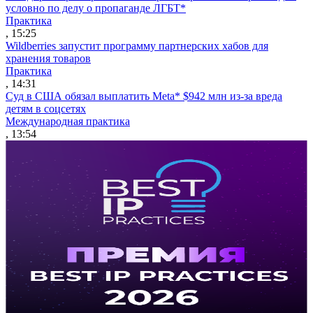
условно по делу о пропаганде ЛГБТ*
Практика
, 15:25
Wildberries запустит программу партнерских хабов для
хранения товаров
Практика
, 14:31
Суд в США обязал выплатить Meta* $942 млн из-за вреда
детям в соцсетях
Международная практика
, 13:54