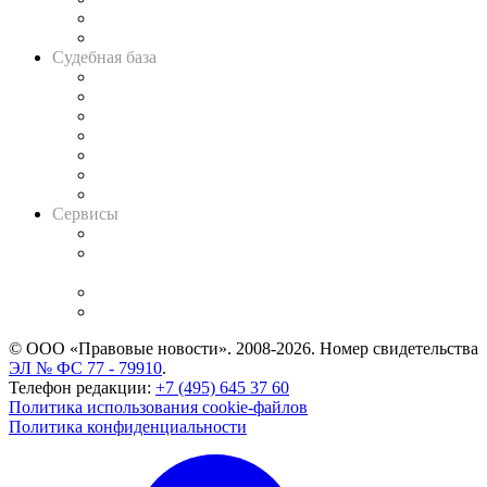
Сговоры на торгах
Авто
Судебная база
Картотека арбитражных дел
Решения арбитражных судов
Календарь рассмотрения арбитражных дел
Досье судей
Информация о судах
RSS лента новостей
Вакансии для юристов
Сервисы
Справочно-правовая система
Casebook: мониторинг дел
и компаний
Caselook: поиск и анализ практики
CASE.ONE: управление юридической службой
© ООО «Правовые новости». 2008-2026.
Номер свидетельства
ЭЛ № ФС 77 - 79910
.
Телефон редакции:
+7 (495) 645 37 60
Политика использования cookie-файлов
Политика конфиденциальности