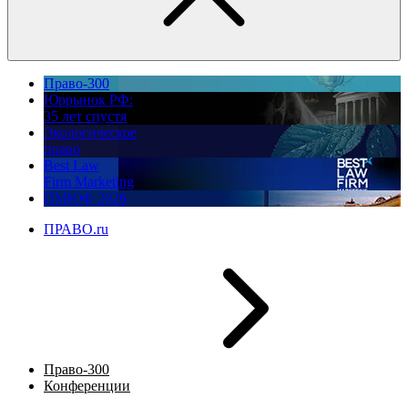
Право-300
Юррынок РФ:
35 лет спустя
Экологическое
право
Best Law
Firm Marketing
ПМЮФ 2026
ПРАВО.ru
Право-300
Конференции