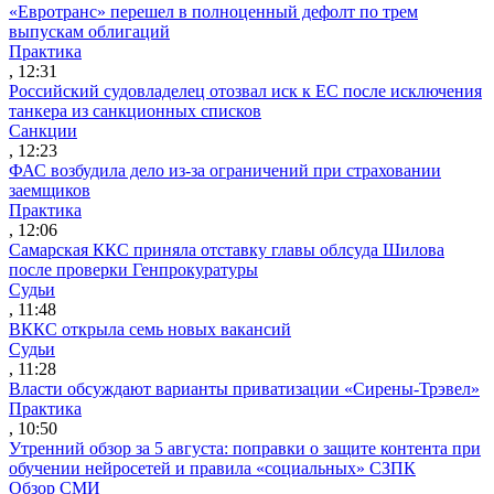
«Евротранс» перешел в полноценный дефолт по трем
выпускам облигаций
Практика
, 12:31
Российский судовладелец отозвал иск к ЕС после исключения
танкера из санкционных списков
Санкции
, 12:23
ФАС возбудила дело из-за ограничений при страховании
заемщиков
Практика
, 12:06
Самарская ККС приняла отставку главы облсуда Шилова
после проверки Генпрокуратуры
Судьи
, 11:48
ВККС открыла семь новых вакансий
Судьи
, 11:28
Власти обсуждают варианты приватизации «Сирены-Трэвел»
Практика
, 10:50
Утренний обзор за 5 августа: поправки о защите контента при
обучении нейросетей и правила «социальных» СЗПК
Обзор СМИ