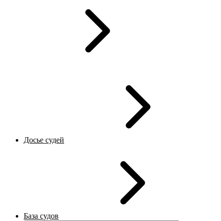
Досье судей
База судов