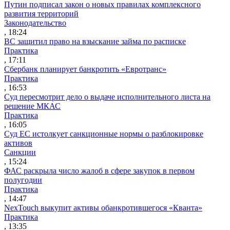
Путин подписал закон о новых правилах комплексного
развития территорий
Законодательство
, 18:24
ВС защитил право на взыскание займа по расписке
Практика
, 17:11
Сбербанк планирует банкротить «Евротранс»
Практика
, 16:53
Суд пересмотрит дело о выдаче исполнительного листа на
решение МКАС
Практика
, 16:05
Суд ЕС истолкует санкционные нормы о разблокировке
активов
Санкции
, 15:24
ФАС раскрыла число жалоб в сфере закупок в первом
полугодии
Практика
, 14:47
NexTouch выкупит активы обанкротившегося «Кванта»
Практика
, 13:35