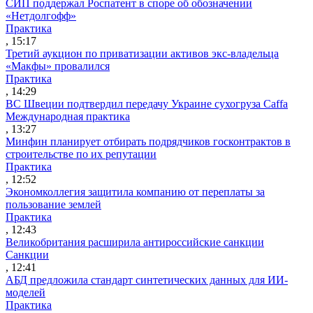
СИП поддержал Роспатент в споре об обозначении
«Нетдолгофф»
Практика
, 15:17
Третий аукцион по приватизации активов экс-владельца
«Макфы» провалился
Практика
, 14:29
ВС Швеции подтвердил передачу Украине сухогруза Caffa
Международная практика
, 13:27
Минфин планирует отбирать подрядчиков госконтрактов в
строительстве по их репутации
Практика
, 12:52
Экономколлегия защитила компанию от переплаты за
пользование землей
Практика
, 12:43
Великобритания расширила антироссийские санкции
Санкции
, 12:41
АБД предложила стандарт синтетических данных для ИИ-
моделей
Практика