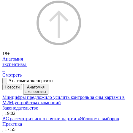
18+
Анатомия
экспертизы
Смотреть
Анатомия экспертизы
Новости
Анатомия
экспертизы
Минцифры предложило усилить контроль за сим-картами в
M2M-устройствах компаний
Законодательство
, 19:02
ВС рассмотрит иск о снятии партии «Яблоко» с выборов
Практика
, 17:55