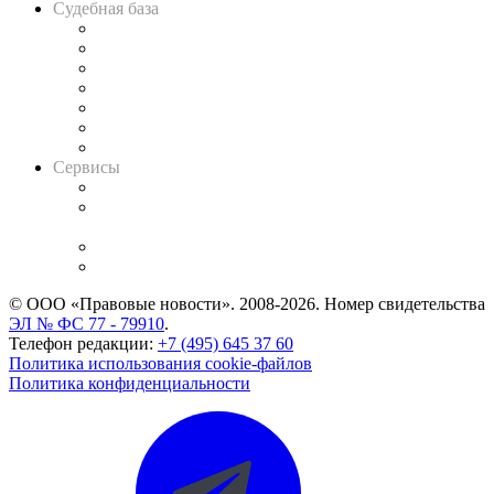
Судебная база
Картотека арбитражных дел
Решения арбитражных судов
Календарь рассмотрения арбитражных дел
Досье судей
Информация о судах
RSS лента новостей
Вакансии для юристов
Сервисы
Справочно-правовая система
Casebook: мониторинг дел
и компаний
Caselook: поиск и анализ практики
CASE.ONE: управление юридической службой
© ООО «Правовые новости». 2008-2026.
Номер свидетельства
ЭЛ № ФС 77 - 79910
.
Телефон редакции:
+7 (495) 645 37 60
Политика использования cookie-файлов
Политика конфиденциальности