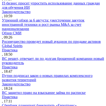
IT-бизнес просит упростить использование данных граждан
для обучения ИИ
Законодательство
, 10:59
Утренний обзор за 6 августа: ужесточение закупок
иностранной техники и рост рынка M&A за счет
национализации
Обзор СМИ
, 09:26
Росимущество проведет новый аукцион по продаже активов
Global Spirits
Практика
, 18:50
ВС решит, отвечает ли по долгам брошенной компании новый
руководитель
Практика
, 18:47
Путин подписал закон о новых правилах комплексного
развития территорий
Законодательство
, 18:24
ВС защитил право на взыскание займа по расписке
Практика
, 17:11
Сбербанк планирует банкротить «Евротранс»