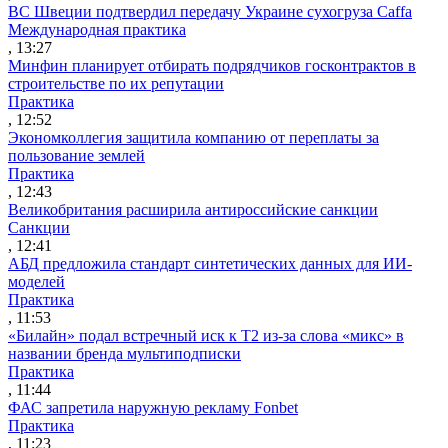
ВС Швеции подтвердил передачу Украине сухогруза Caffa
Международная практика
, 13:27
Минфин планирует отбирать подрядчиков госконтрактов в
строительстве по их репутации
Практика
, 12:52
Экономколлегия защитила компанию от переплаты за
пользование землей
Практика
, 12:43
Великобритания расширила антироссийские санкции
Санкции
, 12:41
АБД предложила стандарт синтетических данных для ИИ-
моделей
Практика
, 11:53
«Билайн» подал встречный иск к Т2 из-за слова «микс» в
названии бренда мультиподписки
Практика
, 11:44
ФАС запретила наружную рекламу Fonbet
Практика
, 11:23