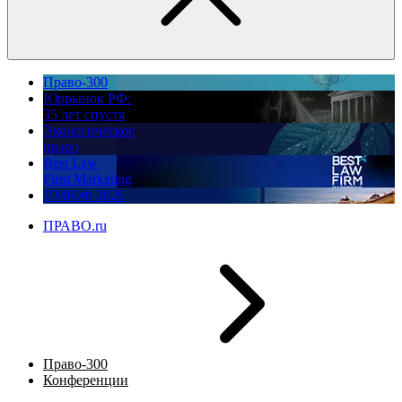
Право-300
Юррынок РФ:
35 лет спустя
Экологическое
право
Best Law
Firm Marketing
ПМЮФ 2026
ПРАВО.ru
Право-300
Конференции