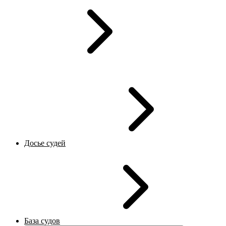
Досье судей
База судов