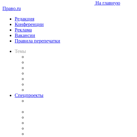
На главную
Право.ru
Редакция
Конференции
Реклама
Вакансии
Правила перепечатки
Темы
Практика
Законодательство
Процесс
Исследования
Рынок юридических услуг
Юридическое сообщество
Важнейшие правовые темы в прессе
Спецпроекты
Подкаст «В здравом уме
и твёрдой памяти»
Legal Design
Банкротная панорама
Советы для литигаторов
Сговоры на торгах
Авто