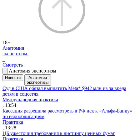
18+
Анатомия
экспертизы
Смотреть
Анатомия экспертизы
Новости
Анатомия
экспертизы
Суд в США обязал выплатить Meta* $942 млн из-за вреда
детям в соцсетях
Международная практика
, 13:54
Кассация разрешила рассмотреть в РФ иск к «Альфа-Банку»
по еврооблигациям
Практика
, 13:28
ЦБ ужесточил требования к листингу ценных бумаг
Практика