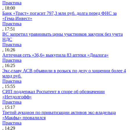
Практика
, 18:00
Банк «Траст» погасит 797,3 млн руб. долга перед ФНС за
«Гема-Инвест»
Практика
, 17:51
ВС запретил уравнивать цены участников закупок без учета
НДС
Практика
, 16:26
Аптечная сеть «36,6» выкупила 83 аптеки «Диалога»
Практика
, 16:25
Экс-главу АСВ объявили в розыск по делу о хищении более 4
млрд руб.
Практика
, 15:55
СИП поддержал Роспатент в споре об обозначении
«Нетдолгофф»
Практика
, 15:17
Третий аукцион по приватизации активов экс-владельца
«Макфы» провалился
Практика
, 14:29