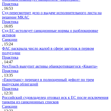
Практика
, 16:53
Суд пересмотрит дело о выдаче исполнительного листа на
решение МКАС
Практика
, 16:05
Суд ЕС истолкует санкционные нормы о разблокировке
активов
Санкции
, 15:24
ФАС раскрыла число жалоб в сфере закупок в первом
полугодии
Практика
, 14:47
NexTouch выкупит активы обанкротившегося «Кванта»
Практика
, 13:35
«Евротранс» перешел в полноценный дефолт по трем
выпускам облигаций
Практика
, 12:31
Российский судовладелец отозвал иск к ЕС после исключения
танкера из санкционных списков
Санкции
, 12:23