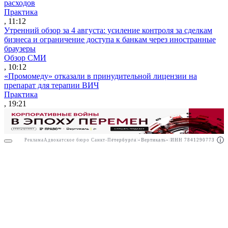
расходов
Практика
, 11:12
Утренний обзор за 4 августа: усиление контроля за сделкам
бизнеса и ограничение доступа к банкам через иностранные
браузеры
Обзор СМИ
, 10:12
«Промомеду» отказали в принудительной лицензии на
препарат для терапии ВИЧ
Практика
, 19:21
Реклама
Адвокатское бюро Санкт-Петербурга «Вертикаль» ИНН 7841290773
Реклама
АО"Право.ру" ИНН: 7708095468