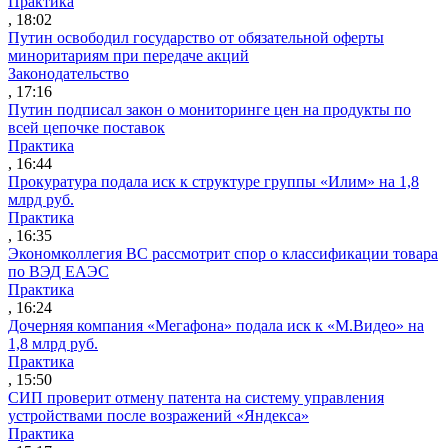
Практика
, 18:02
Путин освободил государство от обязательной оферты
миноритариям при передаче акций
Законодательство
, 17:16
Путин подписал закон о мониторинге цен на продукты по
всей цепочке поставок
Практика
, 16:44
Прокуратура подала иск к структуре группы «Илим» на 1,8
млрд руб.
Практика
, 16:35
Экономколлегия ВС рассмотрит спор о классификации товара
по ВЭД ЕАЭС
Практика
, 16:24
Дочерняя компания «Мегафона» подала иск к «М.Видео» на
1,8 млрд руб.
Практика
, 15:50
СИП проверит отмену патента на систему управления
устройствами после возражений «Яндекса»
Практика