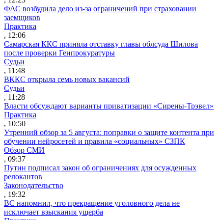
ФАС возбудила дело из-за ограничений при страховании
заемщиков
Практика
, 12:06
Самарская ККС приняла отставку главы облсуда Шилова
после проверки Генпрокуратуры
Судьи
, 11:48
ВККС открыла семь новых вакансий
Судьи
, 11:28
Власти обсуждают варианты приватизации «Сирены-Трэвел»
Практика
, 10:50
Утренний обзор за 5 августа: поправки о защите контента при
обучении нейросетей и правила «социальных» СЗПК
Обзор СМИ
, 09:37
Путин подписал закон об ограничениях для осужденных
релокантов
Законодательство
, 19:32
ВС напомнил, что прекращение уголовного дела не
исключает взыскания ущерба