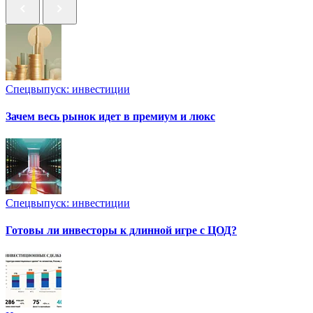
Спецвыпуск: инвестиции
Зачем весь рынок идет в премиум и люкс
Спецвыпуск: инвестиции
Готовы ли инвесторы к длинной игре с ЦОД?