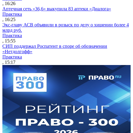
, 16:26
Аптечная сеть «36,6» выкупила 83 аптеки «Диалога»
Практика
, 16:25
Экс-главу АСВ объявили в розыск по делу о хищении более 4
млрд руб.
Практика
, 15:55
СИП поддержал Роспатент в споре об обозначении
«Нетдолгофф»
Практика
, 15:17