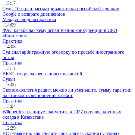
, 15:17
Суды 10 стран рассматривают иски российской «дочки»
Google о возврате дивидендов
Международная практика
, 14:09
ФАС раскрыла схему ограничения конкуренции в СРО
«Единство»
Практика
, 14:08
Суд снял арбитражную оговорку по просьбе иностранного
истца
Практика
, 13:11
ВККС открыла шесть новых вакансий
Судьи
, 13:06
Экономколлегия решит, можно ли уменьшить сумму гарантии
на стоимость выполненных работ
Практика
, 13:04
Wildberries планирует запустить в 2027 году два крупных
склада в Казахстане
Практика
, 12:29
ВС разъяснил, как считать срок для взыскания судебных