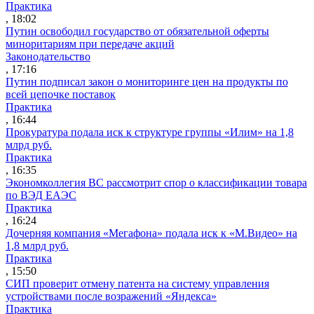
Практика
, 18:02
Путин освободил государство от обязательной оферты
миноритариям при передаче акций
Законодательство
, 17:16
Путин подписал закон о мониторинге цен на продукты по
всей цепочке поставок
Практика
, 16:44
Прокуратура подала иск к структуре группы «Илим» на 1,8
млрд руб.
Практика
, 16:35
Экономколлегия ВС рассмотрит спор о классификации товара
по ВЭД ЕАЭС
Практика
, 16:24
Дочерняя компания «Мегафона» подала иск к «М.Видео» на
1,8 млрд руб.
Практика
, 15:50
СИП проверит отмену патента на систему управления
устройствами после возражений «Яндекса»
Практика