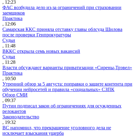
, 12:23
ФАС возбудила дело из-за ограничений при страховании
заемщиков
Практика
, 12:06
Самарская ККС приняла отставку главы облсуда Шилова
после проверки Генпрокуратуры
Судьи
, 11:48
ВККС открыла семь новых вакансий
Судьи
, 11:28
Власти обсуждают варианты приватизации «Сирены-Трэвел»
Практика
, 10:50
Утренний обзор за 5 августа: поправки о защите контента при
обучении нейросетей и правила «социальных» СЗПК
Обзор СМИ
, 09:37
Путин подписал закон об ограничениях для осужденных
релокантов
Законодательство
, 19:32
ВС напомнил, что прекращение уголовного дела не
исключает взыскания ущерба