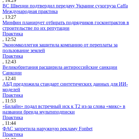
, 14:29
ВС Швеции подтвердил передачу Украине сухогруза Caffa
Международная практика
, 13:27
Минфин планирует отбирать подрядчиков госконтрактов в
строительстве по их репутации
Практика
, 12:52
Экономколлегия защитила компанию от переплаты за
пользование землей
Практика
, 12:43
Великобритания расширила антироссийские санкции
Санкции
, 12:41
АБД предложила стандарт синтетических данных для ИИ-
моделей
Практика
, 11:53
«Билайн» подал встречный иск к Т2 из-за слова «микс» в
названии бренда мультиподписки
Практика
, 11:44
ФАС запретила наружную рекламу Fonbet
Практика