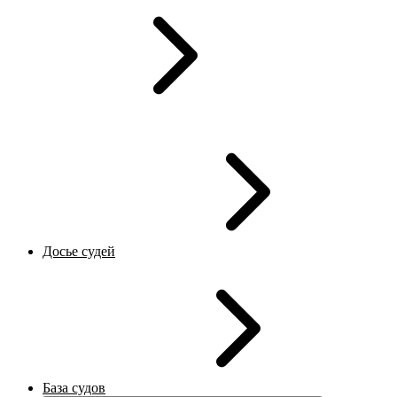
Досье судей
База судов