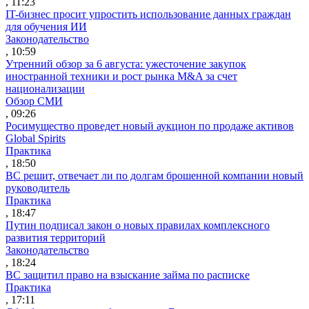
, 11:23
IT-бизнес просит упростить использование данных граждан
для обучения ИИ
Законодательство
, 10:59
Утренний обзор за 6 августа: ужесточение закупок
иностранной техники и рост рынка M&A за счет
национализации
Обзор СМИ
, 09:26
Росимущество проведет новый аукцион по продаже активов
Global Spirits
Практика
, 18:50
ВС решит, отвечает ли по долгам брошенной компании новый
руководитель
Практика
, 18:47
Путин подписал закон о новых правилах комплексного
развития территорий
Законодательство
, 18:24
ВС защитил право на взыскание займа по расписке
Практика
, 17:11