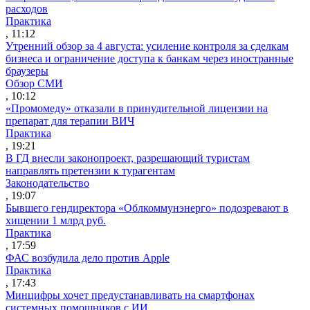
расходов
Практика
, 11:12
Утренний обзор за 4 августа: усиление контроля за сделкам
бизнеса и ограничение доступа к банкам через иностранные
браузеры
Обзор СМИ
, 10:12
«Промомеду» отказали в принудительной лицензии на
препарат для терапии ВИЧ
Практика
, 19:21
В ГД внесли законопроект, разрешающий туристам
направлять претензии к турагентам
Законодательство
, 19:07
Бывшего гендиректора «Облкоммунэнерго» подозревают в
хищении 1 млрд руб.
Практика
, 17:59
ФАС возбудила дело против Apple
Практика
, 17:43
Минцифры хочет предустанавливать на смартфонах
системных помощников с ИИ