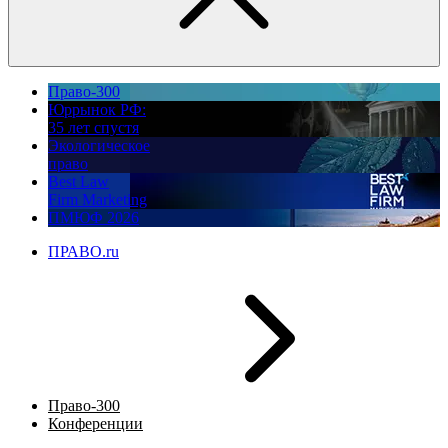
Право-300
Юррынок РФ:
35 лет спустя
Экологическое
право
Best Law
Firm Marketing
ПМЮФ 2026
ПРАВО.ru
Право-300
Конференции