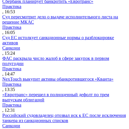
Сбербанк планирует банкротить «Евротранс»
Практика
, 16:53
Суд пересмотрит дело о выдаче исполнительного листа на
решение МКАС
Практика
, 16:05
Суд ЕС истолкует санкционные нормы о разблокировке
активов
Санкции
, 15:24
ФАС раскрыла число жалоб в сфере закупок в первом
полугодии
Практика
, 14:47
NexTouch выкупит активы обанкротившегося «Кванта»
Практика
, 13:35
«Евротранс» перешел в полноценный дефолт по трем
выпускам облигаций
Практика
, 12:31
Российский судовладелец отозвал иск к ЕС после исключения
танкера из санкционных списков
Санкции