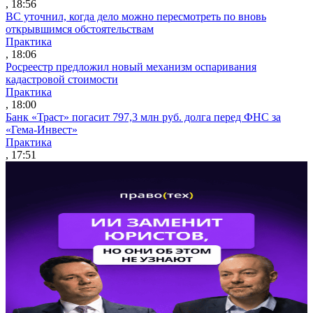
, 18:56
ВС уточнил, когда дело можно пересмотреть по вновь
открывшимся обстоятельствам
Практика
, 18:06
Росреестр предложил новый механизм оспаривания
кадастровой стоимости
Практика
, 18:00
Банк «Траст» погасит 797,3 млн руб. долга перед ФНС за
«Гема-Инвест»
Практика
, 17:51