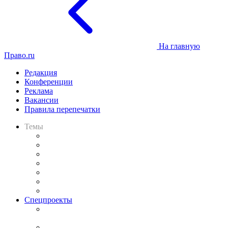
На главную
Право.ru
Редакция
Конференции
Реклама
Вакансии
Правила перепечатки
Темы
Практика
Законодательство
Процесс
Исследования
Рынок юридических услуг
Юридическое сообщество
Важнейшие правовые темы в прессе
Спецпроекты
Подкаст «В здравом уме
и твёрдой памяти»
Legal Design