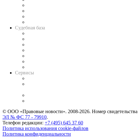
Банкротная панорама
Советы для литигаторов
Сговоры на торгах
Авто
Судебная база
Картотека арбитражных дел
Решения арбитражных судов
Календарь рассмотрения арбитражных дел
Досье судей
Информация о судах
RSS лента новостей
Вакансии для юристов
Сервисы
Справочно-правовая система
Casebook: мониторинг дел
и компаний
Caselook: поиск и анализ практики
CASE.ONE: управление юридической службой
© ООО «Правовые новости». 2008-2026.
Номер свидетельства
ЭЛ № ФС 77 - 79910
.
Телефон редакции:
+7 (495) 645 37 60
Политика использования cookie-файлов
Политика конфиденциальности