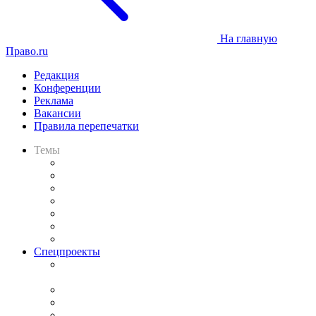
На главную
Право.ru
Редакция
Конференции
Реклама
Вакансии
Правила перепечатки
Темы
Практика
Законодательство
Процесс
Исследования
Рынок юридических услуг
Юридическое сообщество
Важнейшие правовые темы в прессе
Спецпроекты
Подкаст «В здравом уме
и твёрдой памяти»
Legal Design
Банкротная панорама
Советы для литигаторов