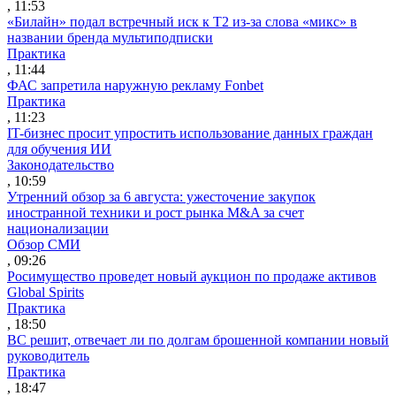
, 11:53
«Билайн» подал встречный иск к Т2 из-за слова «микс» в
названии бренда мультиподписки
Практика
, 11:44
ФАС запретила наружную рекламу Fonbet
Практика
, 11:23
IT-бизнес просит упростить использование данных граждан
для обучения ИИ
Законодательство
, 10:59
Утренний обзор за 6 августа: ужесточение закупок
иностранной техники и рост рынка M&A за счет
национализации
Обзор СМИ
, 09:26
Росимущество проведет новый аукцион по продаже активов
Global Spirits
Практика
, 18:50
ВС решит, отвечает ли по долгам брошенной компании новый
руководитель
Практика
, 18:47