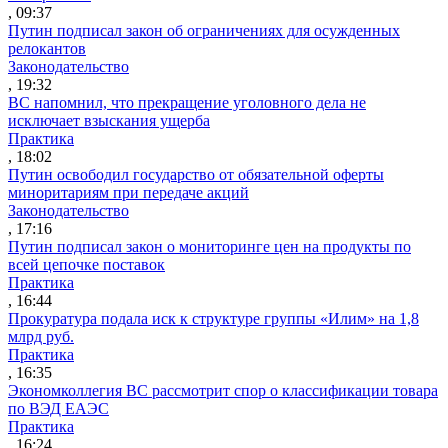
, 09:37
Путин подписал закон об ограничениях для осужденных
релокантов
Законодательство
, 19:32
ВС напомнил, что прекращение уголовного дела не
исключает взыскания ущерба
Практика
, 18:02
Путин освободил государство от обязательной оферты
миноритариям при передаче акций
Законодательство
, 17:16
Путин подписал закон о мониторинге цен на продукты по
всей цепочке поставок
Практика
, 16:44
Прокуратура подала иск к структуре группы «Илим» на 1,8
млрд руб.
Практика
, 16:35
Экономколлегия ВС рассмотрит спор о классификации товара
по ВЭД ЕАЭС
Практика
, 16:24