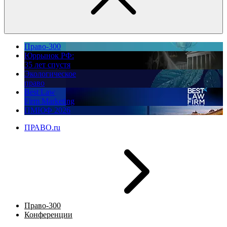
Право-300
Юррынок РФ:
35 лет спустя
Экологическое
право
Best Law
Firm Marketing
ПМЮФ 2026
ПРАВО.ru
Право-300
Конференции