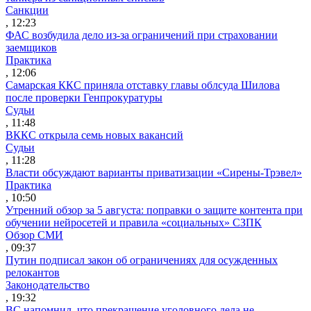
Санкции
, 12:23
ФАС возбудила дело из-за ограничений при страховании
заемщиков
Практика
, 12:06
Самарская ККС приняла отставку главы облсуда Шилова
после проверки Генпрокуратуры
Судьи
, 11:48
ВККС открыла семь новых вакансий
Судьи
, 11:28
Власти обсуждают варианты приватизации «Сирены-Трэвел»
Практика
, 10:50
Утренний обзор за 5 августа: поправки о защите контента при
обучении нейросетей и правила «социальных» СЗПК
Обзор СМИ
, 09:37
Путин подписал закон об ограничениях для осужденных
релокантов
Законодательство
, 19:32
ВС напомнил, что прекращение уголовного дела не