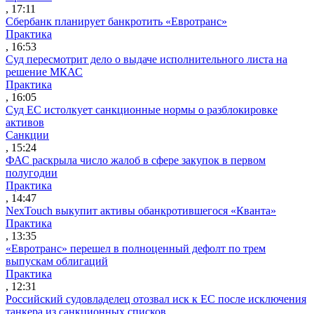
, 17:11
Сбербанк планирует банкротить «Евротранс»
Практика
, 16:53
Суд пересмотрит дело о выдаче исполнительного листа на
решение МКАС
Практика
, 16:05
Суд ЕС истолкует санкционные нормы о разблокировке
активов
Санкции
, 15:24
ФАС раскрыла число жалоб в сфере закупок в первом
полугодии
Практика
, 14:47
NexTouch выкупит активы обанкротившегося «Кванта»
Практика
, 13:35
«Евротранс» перешел в полноценный дефолт по трем
выпускам облигаций
Практика
, 12:31
Российский судовладелец отозвал иск к ЕС после исключения
танкера из санкционных списков