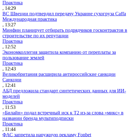
Практика
, 14:29
ВС Швеции подтвердил передачу Украине сухогруза Caffa
Международная практика
, 13:27
Минфин планирует отбирать подрядчиков госконтрактов в
строительстве по их репутации
Практика
, 12:52
Экономколлегия защитила компанию от переплаты за
пользование землей
Практика
, 12:43
Великобритания расширила антироссийские санкции
Санкции
, 12:41
АБД предложила стандарт синтетических данных для ИИ-
моделей
Практика
, 11:53
«Билайн» подал встречный иск к Т2 из-за слова «микс» в
названии бренда мультиподписки
Практика
, 11:44
ФАС запретила наружную рекламу Fonbet