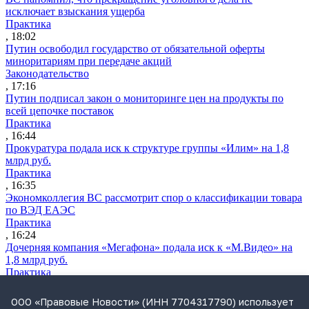
исключает взыскания ущерба
Практика
, 18:02
Путин освободил государство от обязательной оферты
миноритариям при передаче акций
Законодательство
, 17:16
Путин подписал закон о мониторинге цен на продукты по
всей цепочке поставок
Практика
, 16:44
Прокуратура подала иск к структуре группы «Илим» на 1,8
млрд руб.
Практика
, 16:35
Экономколлегия ВС рассмотрит спор о классификации товара
по ВЭД ЕАЭС
Практика
, 16:24
Дочерняя компания «Мегафона» подала иск к «М.Видео» на
1,8 млрд руб.
Практика
, 15:50
СИП проверит отмену патента на систему управления
ООО «Правовые Новости» (ИНН 7704317790) использует