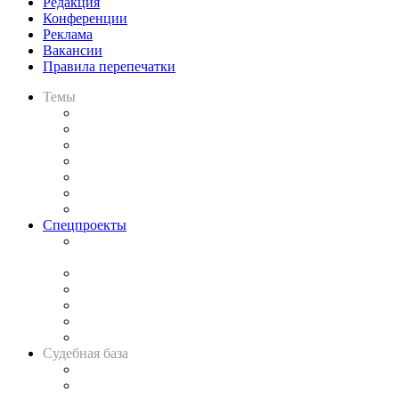
Редакция
Конференции
Реклама
Вакансии
Правила перепечатки
Темы
Практика
Законодательство
Процесс
Исследования
Рынок юридических услуг
Юридическое сообщество
Важнейшие правовые темы в прессе
Спецпроекты
Подкаст «В здравом уме
и твёрдой памяти»
Legal Design
Банкротная панорама
Советы для литигаторов
Сговоры на торгах
Авто
Судебная база
Картотека арбитражных дел
Решения арбитражных судов