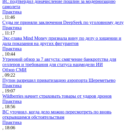
ВС подтвердил доначисление пошлин за модернизацию
самолета
Практика
, 11:46
Суды не приняли заключения DeepSeek по уголовному делу
Практика
, 11:17
Экс-глава Mind Money признала вину по делу о хищении и
дала показания на других фигурантов
Практика
, 10:44
Утренний обзор за 7 августа: смягчение банкротства для
селлеров и требования для статуса нацмодели ИИ
Обзор СМИ
, 09:22
Путин разрешил приватизацию аэропорта Шереметьево
Практика
, 19:07
Wildberries начнет страховать товары от ударов дронов
Практика
, 18:56
ВС уточнил, когда дело можно пересмотреть по вновь
открывшимся обстоятельствам
Практика
, 18:06