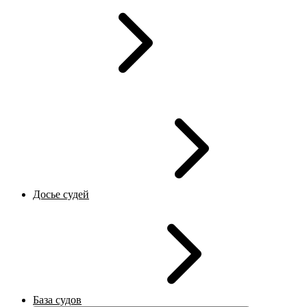
Досье судей
База судов