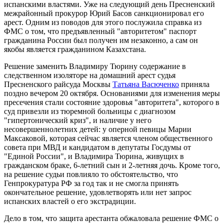
испанскими властями. Уже на следующий день Пресненский
межрайонный прокурор Юрий Басов санкционировал его
арест. Одним из поводов для этого послужила справка из
ФМС о том, что предъявленный "авторитетом" паспорт
гражданина России был получен им незаконно, а сам он
якобы является гражданином Казахстана.
Решение заменить Владимиру Тюрину содержание в
следственном изоляторе на домашний арест судья
Пресненского райсуда Москвы
Татьяна Васюченко
приняла
поздно вечером 20 октября. Основаниями для изменения меры
пресечения стали состояние здоровья "авторитета", которого в
суд привезли из тюремной больницы с диагнозом
"гипертонический криз", и наличие у него
несовершеннолетних детей: у оперной певицы Марии
Максаковой, которая сейчас является членом общественного
совета при МВД и кандидатом в депутаты Госдумы от
"Единой России", и Владимира Тюрина, живущих в
гражданском браке, 6-летний сын и 2-летняя дочь. Кроме того,
на решение судьи повлияло то обстоятельство, что
Генпрокуратура РФ за год так и не смогла принять
окончательное решение, удовлетворять или нет запрос
испанских властей о его экстрадиции.
Дело в том, что защита арестанта обжаловала решение ФМС о