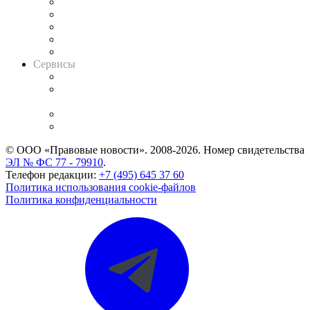
Календарь рассмотрения арбитражных дел
Досье судей
Информация о судах
RSS лента новостей
Вакансии для юристов
Сервисы
Справочно-правовая система
Casebook: мониторинг дел
и компаний
Caselook: поиск и анализ практики
CASE.ONE: управление юридической службой
© ООО «Правовые новости». 2008-2026.
Номер свидетельства
ЭЛ № ФС 77 - 79910
.
Телефон редакции:
+7 (495) 645 37 60
Политика использования cookie-файлов
Политика конфиденциальности