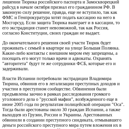
лишении Тюрика российского паспорта и Замоскворецкий
райсуд в начале октября признал его гражданином РФ. В
законную силу решение, правда, еще не вступило, так как
ФМС и Генпрокуратура хотят подать кассацию на него в
Мосгорсуд. Если защита Тюрика выиграет и в кассации, то
его экстрадиция станет невозможной, так как Россия,
согласно Конституции, своих граждан не выдает.
До окончательного решения своей участи Тюрик будет
проживать с семьей в квартире на улице Большая Полянка.
Какие-либо контакты с внешним миром ему запрещены, а
посещать его могут только врачи и адвокаты. Охранять
"авторитета" будут те же сотрудники ФСБ, которые его и
задерживали.
Власти Испании потребовали экстрадиции Владимира
Тюрина, обвинив его в легализации преступных доходов и
участии в преступном сообществе. Обвинения были
предъявлены заочно в рамках расследования громкого
уголовного дела о "русской мафии", возбужденного еще в
июне 2005 года по результатам полицейской операции "Оса".
Тогда были арестованы около 30 граждан Испании, а также
выходцев из Грузии, России и Украины. Арестованных
обвинили в создании преступного синдиката, отмывавшего
деньги российского преступного мира путем вложения их в