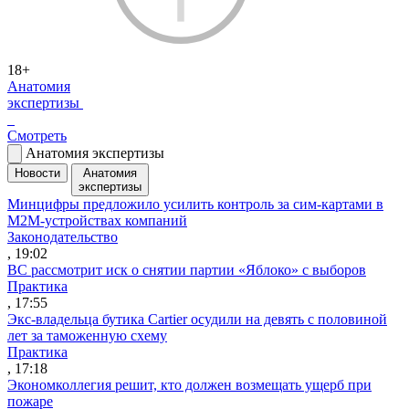
18+
Анатомия
экспертизы
Смотреть
Анатомия экспертизы
Новости
Анатомия
экспертизы
Минцифры предложило усилить контроль за сим-картами в
M2M-устройствах компаний
Законодательство
, 19:02
ВС рассмотрит иск о снятии партии «Яблоко» с выборов
Практика
, 17:55
Экс-владельца бутика Cartier осудили на девять с половиной
лет за таможенную схему
Практика
, 17:18
Экономколлегия решит, кто должен возмещать ущерб при
пожаре