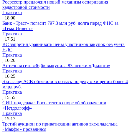
Росреестр предложил новый механизм оспаривания
кадастровой стоимости
Практика
, 18:00
Банк «Траст» погасит 797,3 млн руб. долга перед ФНС за
«Гема-Инвест»
Практика
, 17:51
ВС запретил уравнивать цены участников закупок без учета
НДС
Практика
, 16:26
Аптечная сеть «36,6» выкупила 83 аптеки «Диалога»
Практика
, 16:25
Экс-главу АСВ объявили в розыск по делу о хищении более 4
млрд руб.
Практика
, 15:55
СИП поддержал Роспатент в споре об обозначении
«Нетдолгофф»
Практика
, 15:17
Третий аукцион по приватизации активов экс-владельца
«Макфы» провалился