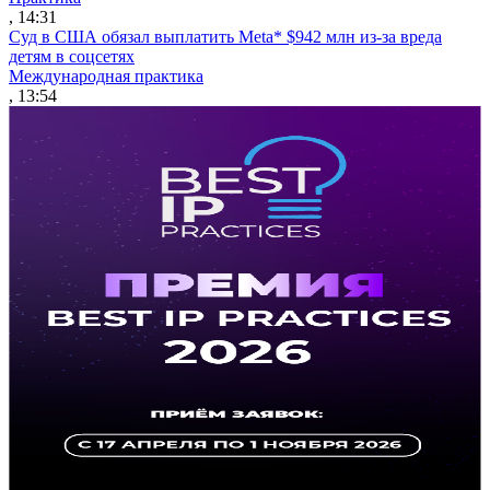
, 14:31
Суд в США обязал выплатить Meta* $942 млн из-за вреда
детям в соцсетях
Международная практика
, 13:54