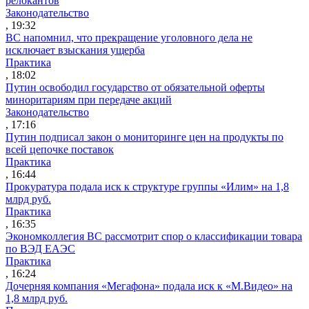
релокантов
Законодательство
, 19:32
ВС напомнил, что прекращение уголовного дела не
исключает взыскания ущерба
Практика
, 18:02
Путин освободил государство от обязательной оферты
миноритариям при передаче акций
Законодательство
, 17:16
Путин подписал закон о мониторинге цен на продукты по
всей цепочке поставок
Практика
, 16:44
Прокуратура подала иск к структуре группы «Илим» на 1,8
млрд руб.
Практика
, 16:35
Экономколлегия ВС рассмотрит спор о классификации товара
по ВЭД ЕАЭС
Практика
, 16:24
Дочерняя компания «Мегафона» подала иск к «М.Видео» на
1,8 млрд руб.