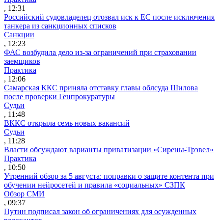
, 12:31
Российский судовладелец отозвал иск к ЕС после исключения
танкера из санкционных списков
Санкции
, 12:23
ФАС возбудила дело из-за ограничений при страховании
заемщиков
Практика
, 12:06
Самарская ККС приняла отставку главы облсуда Шилова
после проверки Генпрокуратуры
Судьи
, 11:48
ВККС открыла семь новых вакансий
Судьи
, 11:28
Власти обсуждают варианты приватизации «Сирены-Трэвел»
Практика
, 10:50
Утренний обзор за 5 августа: поправки о защите контента при
обучении нейросетей и правила «социальных» СЗПК
Обзор СМИ
, 09:37
Путин подписал закон об ограничениях для осужденных