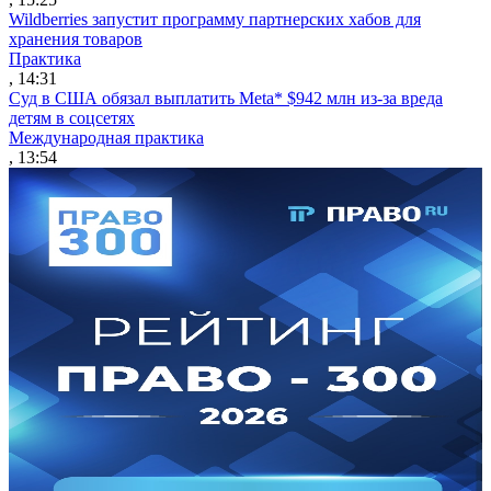
Wildberries запустит программу партнерских хабов для
хранения товаров
Практика
, 14:31
Суд в США обязал выплатить Meta* $942 млн из-за вреда
детям в соцсетях
Международная практика
, 13:54