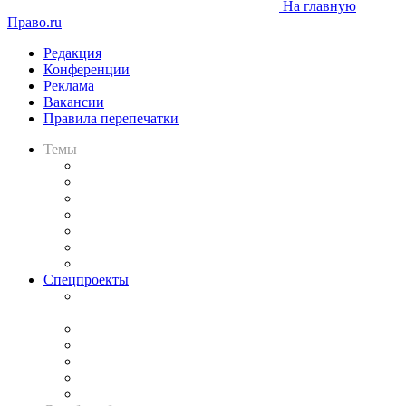
На главную
Право.ru
Редакция
Конференции
Реклама
Вакансии
Правила перепечатки
Темы
Практика
Законодательство
Процесс
Исследования
Рынок юридических услуг
Юридическое сообщество
Важнейшие правовые темы в прессе
Спецпроекты
Подкаст «В здравом уме
и твёрдой памяти»
Legal Design
Банкротная панорама
Советы для литигаторов
Сговоры на торгах
Авто