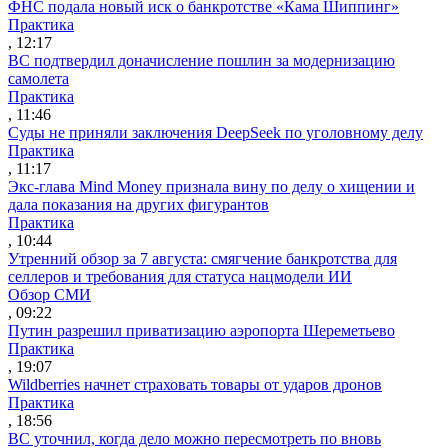
ФНС подала новый иск о банкротстве «Кама Шиппинг»
Практика
, 12:17
ВС подтвердил доначисление пошлин за модернизацию
самолета
Практика
, 11:46
Суды не приняли заключения DeepSeek по уголовному делу
Практика
, 11:17
Экс-глава Mind Money признала вину по делу о хищении и
дала показания на других фигурантов
Практика
, 10:44
Утренний обзор за 7 августа: смягчение банкротства для
селлеров и требования для статуса нацмодели ИИ
Обзор СМИ
, 09:22
Путин разрешил приватизацию аэропорта Шереметьево
Практика
, 19:07
Wildberries начнет страховать товары от ударов дронов
Практика
, 18:56
ВС уточнил, когда дело можно пересмотреть по вновь