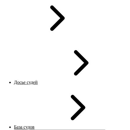
Досье судей
База судов