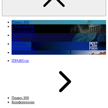
Право-300
Юррынок РФ:
35 лет спустя
Экологическое
право
Best Law
Firm Marketing
ПМЮФ 2026
ПРАВО.ru
Право-300
Конференции