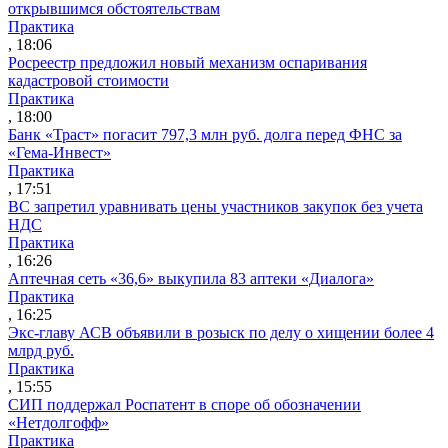
открывшимся обстоятельствам
Практика
, 18:06
Росреестр предложил новый механизм оспаривания
кадастровой стоимости
Практика
, 18:00
Банк «Траст» погасит 797,3 млн руб. долга перед ФНС за
«Гема-Инвест»
Практика
, 17:51
ВС запретил уравнивать цены участников закупок без учета
НДС
Практика
, 16:26
Аптечная сеть «36,6» выкупила 83 аптеки «Диалога»
Практика
, 16:25
Экс-главу АСВ объявили в розыск по делу о хищении более 4
млрд руб.
Практика
, 15:55
СИП поддержал Роспатент в споре об обозначении
«Нетдолгофф»
Практика