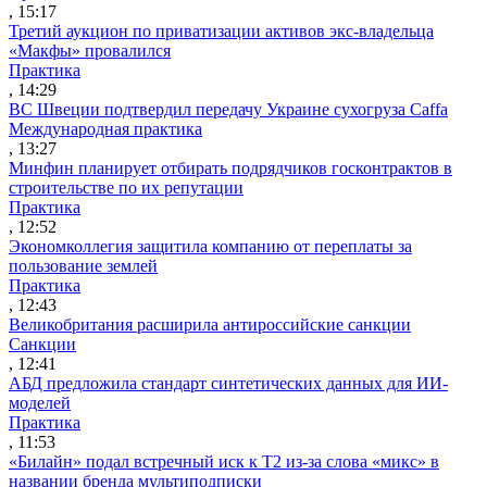
, 15:17
Третий аукцион по приватизации активов экс-владельца
«Макфы» провалился
Практика
, 14:29
ВС Швеции подтвердил передачу Украине сухогруза Caffa
Международная практика
, 13:27
Минфин планирует отбирать подрядчиков госконтрактов в
строительстве по их репутации
Практика
, 12:52
Экономколлегия защитила компанию от переплаты за
пользование землей
Практика
, 12:43
Великобритания расширила антироссийские санкции
Санкции
, 12:41
АБД предложила стандарт синтетических данных для ИИ-
моделей
Практика
, 11:53
«Билайн» подал встречный иск к Т2 из-за слова «микс» в
названии бренда мультиподписки