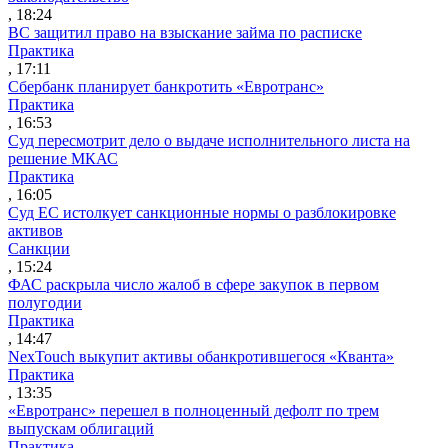
, 18:24
ВС защитил право на взыскание займа по расписке
Практика
, 17:11
Сбербанк планирует банкротить «Евротранс»
Практика
, 16:53
Суд пересмотрит дело о выдаче исполнительного листа на
решение МКАС
Практика
, 16:05
Суд ЕС истолкует санкционные нормы о разблокировке
активов
Санкции
, 15:24
ФАС раскрыла число жалоб в сфере закупок в первом
полугодии
Практика
, 14:47
NexTouch выкупит активы обанкротившегося «Кванта»
Практика
, 13:35
«Евротранс» перешел в полноценный дефолт по трем
выпускам облигаций
Практика