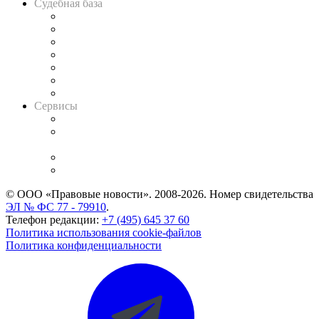
Судебная база
Картотека арбитражных дел
Решения арбитражных судов
Календарь рассмотрения арбитражных дел
Досье судей
Информация о судах
RSS лента новостей
Вакансии для юристов
Сервисы
Справочно-правовая система
Casebook: мониторинг дел
и компаний
Caselook: поиск и анализ практики
CASE.ONE: управление юридической службой
© ООО «Правовые новости». 2008-2026.
Номер свидетельства
ЭЛ № ФС 77 - 79910
.
Телефон редакции:
+7 (495) 645 37 60
Политика использования cookie-файлов
Политика конфиденциальности