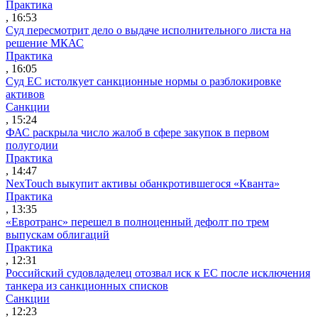
Практика
, 16:53
Суд пересмотрит дело о выдаче исполнительного листа на
решение МКАС
Практика
, 16:05
Суд ЕС истолкует санкционные нормы о разблокировке
активов
Санкции
, 15:24
ФАС раскрыла число жалоб в сфере закупок в первом
полугодии
Практика
, 14:47
NexTouch выкупит активы обанкротившегося «Кванта»
Практика
, 13:35
«Евротранс» перешел в полноценный дефолт по трем
выпускам облигаций
Практика
, 12:31
Российский судовладелец отозвал иск к ЕС после исключения
танкера из санкционных списков
Санкции
, 12:23