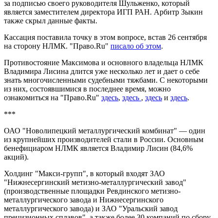
за подписью своего руководителя Шульженко, который
является заместителем директора ИГП РАН. Арбитр Зыкин
также скрыл данные факты.
Кассация поставила точку в этом вопросе, встав 26 сентября
на сторону НЛМК. "Право.Ru"
писало об этом
.
Противостояние Максимова и основного владельца НЛМК
Владимира Лисина длится уже несколько лет и дает о себе
знать многочисленными судебными тяжбами. С некоторыми
из них, состоявшимися в последнее время, можно
ознакомиться на "Право.Ru"
здесь
,
здесь
,
здесь
и
здесь
.
***
ОАО "Новолипецкий металлургический комбинат" — один
из крупнейших производителей стали в России. Основным
бенефициаром НЛМК является Владимир Лисин (84,6%
акций).
Холдинг "Макси-групп", в который входят ЗАО
"Нижнесергинский метизно-металлургический завод"
(производственные площадки Ревдинского метизно-
металлургического завода и Нижнесергинского
металлургического завода) и ЗАО "Уральский завод
прецизионных сплавов", а также более 30 компаний по сбору