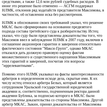
средствами, а также 12,6 млн рублей судебных расходов. В
июне это решение было отменено — АСГМ поддержал
НЛМК, отклонив ряд ходатайств представителя Максимова, в
частности, об оставлении иска без рассмотрения.
НЛМК в обосновании своих требований указал, что решение
МКАС было сформировано на основании предвзятого
подхода состава третейского суда к разбирательству. Истец
указал, что суду были представлены доказательства того, что
Максимов ввел в заблуждение НЛМК в 2007 году, включив в
соглашение акционеров гарантии и заверения относительно
фактического состояния "Макси-Групп", однако МКАС
отказался дать должную правовую оценку фактам
множественного и существенного нарушения Максимовым
этих гарантий и заверений, посчитав эти вопросы
"иррелевантными".
Помимо этого НЛМК указывал на факты заинтересованности
арбитров в определенном исходе дела, скрытые ими. К их
числу истец относил арбитра Белых, который является
сотрудником Уральской государственной юридической
академии и, соответственно, подчиненным ректора данной
академии Бублика, за подписью которого в МКАС были
представлены доказательства со стороны Максимова. Другой
арбитр МКАС, Зыкин, принял доказательства от Максимова