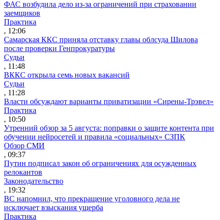
ФАС возбудила дело из-за ограничений при страховании
заемщиков
Практика
, 12:06
Самарская ККС приняла отставку главы облсуда Шилова
после проверки Генпрокуратуры
Судьи
, 11:48
ВККС открыла семь новых вакансий
Судьи
, 11:28
Власти обсуждают варианты приватизации «Сирены-Трэвел»
Практика
, 10:50
Утренний обзор за 5 августа: поправки о защите контента при
обучении нейросетей и правила «социальных» СЗПК
Обзор СМИ
, 09:37
Путин подписал закон об ограничениях для осужденных
релокантов
Законодательство
, 19:32
ВС напомнил, что прекращение уголовного дела не
исключает взыскания ущерба
Практика