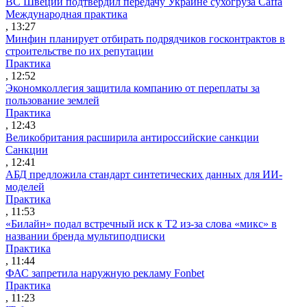
ВС Швеции подтвердил передачу Украине сухогруза Caffa
Международная практика
, 13:27
Минфин планирует отбирать подрядчиков госконтрактов в
строительстве по их репутации
Практика
, 12:52
Экономколлегия защитила компанию от переплаты за
пользование землей
Практика
, 12:43
Великобритания расширила антироссийские санкции
Санкции
, 12:41
АБД предложила стандарт синтетических данных для ИИ-
моделей
Практика
, 11:53
«Билайн» подал встречный иск к Т2 из-за слова «микс» в
названии бренда мультиподписки
Практика
, 11:44
ФАС запретила наружную рекламу Fonbet
Практика
, 11:23