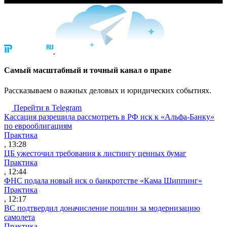
Cамый масштабный и точный канал о праве
Рассказываем о важных деловых и юридических событиях.
Перейти в Telegram
Кассация разрешила рассмотреть в РФ иск к «Альфа-Банку»
по еврооблигациям
Практика
, 13:28
ЦБ ужесточил требования к листингу ценных бумаг
Практика
, 12:44
ФНС подала новый иск о банкротстве «Кама Шиппинг»
Практика
, 12:17
ВС подтвердил доначисление пошлин за модернизацию
самолета
Практика