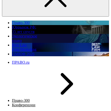
Право-300
Юррынок РФ:
35 лет спустя
Экологическое
право
Best Law
Firm Marketing
ПМЮФ 2026
ПРАВО.ru
Право-300
Конференции