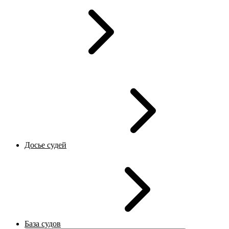
Досье судей
База судов