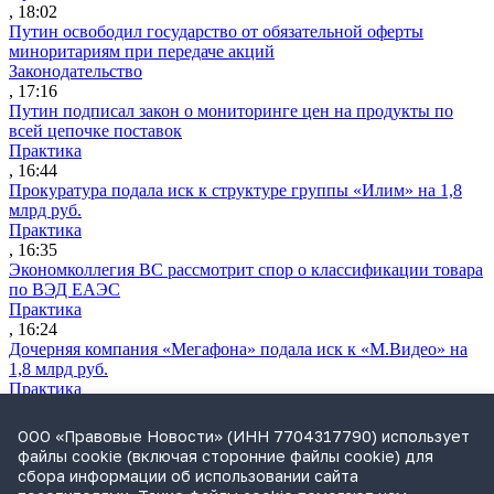
, 18:02
Путин освободил государство от обязательной оферты
миноритариям при передаче акций
Законодательство
, 17:16
Путин подписал закон о мониторинге цен на продукты по
всей цепочке поставок
Практика
, 16:44
Прокуратура подала иск к структуре группы «Илим» на 1,8
млрд руб.
Практика
, 16:35
Экономколлегия ВС рассмотрит спор о классификации товара
по ВЭД ЕАЭС
Практика
, 16:24
Дочерняя компания «Мегафона» подала иск к «М.Видео» на
1,8 млрд руб.
Практика
, 15:50
СИП проверит отмену патента на систему управления
ООО «Правовые Новости» (ИНН 7704317790) использует
устройствами после возражений «Яндекса»
файлы cookie (включая сторонние файлы cookie) для
Практика
сбора информации об использовании сайта
, 15:17