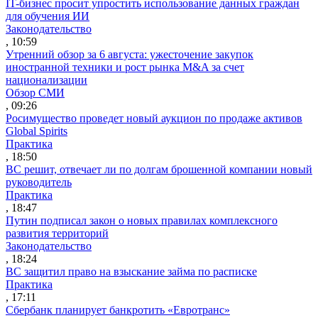
IT-бизнес просит упростить использование данных граждан
для обучения ИИ
Законодательство
, 10:59
Утренний обзор за 6 августа: ужесточение закупок
иностранной техники и рост рынка M&A за счет
национализации
Обзор СМИ
, 09:26
Росимущество проведет новый аукцион по продаже активов
Global Spirits
Практика
, 18:50
ВС решит, отвечает ли по долгам брошенной компании новый
руководитель
Практика
, 18:47
Путин подписал закон о новых правилах комплексного
развития территорий
Законодательство
, 18:24
ВС защитил право на взыскание займа по расписке
Практика
, 17:11
Сбербанк планирует банкротить «Евротранс»