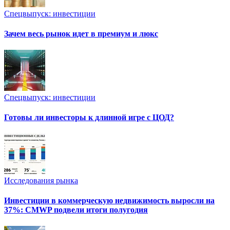
Спецвыпуск: инвестиции
Зачем весь рынок идет в премиум и люкс
Спецвыпуск: инвестиции
Готовы ли инвесторы к длинной игре с ЦОД?
Исследования рынка
Инвестиции в коммерческую недвижимость выросли на
37%: CMWP подвели итоги полугодия