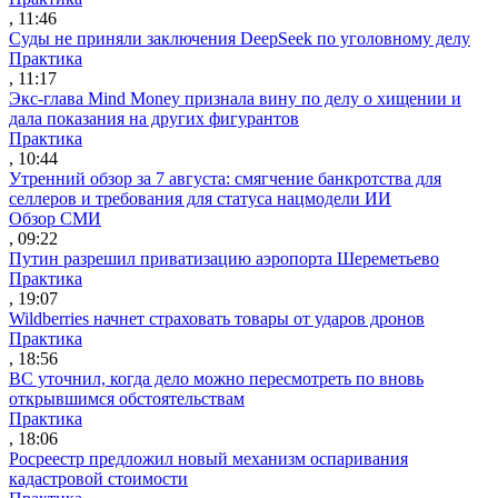
, 11:46
Суды не приняли заключения DeepSeek по уголовному делу
Практика
, 11:17
Экс-глава Mind Money признала вину по делу о хищении и
дала показания на других фигурантов
Практика
, 10:44
Утренний обзор за 7 августа: смягчение банкротства для
селлеров и требования для статуса нацмодели ИИ
Обзор СМИ
, 09:22
Путин разрешил приватизацию аэропорта Шереметьево
Практика
, 19:07
Wildberries начнет страховать товары от ударов дронов
Практика
, 18:56
ВС уточнил, когда дело можно пересмотреть по вновь
открывшимся обстоятельствам
Практика
, 18:06
Росреестр предложил новый механизм оспаривания
кадастровой стоимости