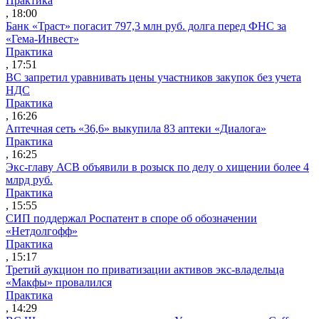
Практика
, 18:00
Банк «Траст» погасит 797,3 млн руб. долга перед ФНС за
«Гема-Инвест»
Практика
, 17:51
ВС запретил уравнивать цены участников закупок без учета
НДС
Практика
, 16:26
Аптечная сеть «36,6» выкупила 83 аптеки «Диалога»
Практика
, 16:25
Экс-главу АСВ объявили в розыск по делу о хищении более 4
млрд руб.
Практика
, 15:55
СИП поддержал Роспатент в споре об обозначении
«Нетдолгофф»
Практика
, 15:17
Третий аукцион по приватизации активов экс-владельца
«Макфы» провалился
Практика
, 14:29