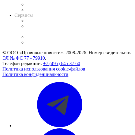
RSS лента новостей
Вакансии для юристов
Сервисы
Справочно-правовая система
Casebook: мониторинг дел
и компаний
Caselook: поиск и анализ практики
CASE.ONE: управление юридической службой
© ООО «Правовые новости». 2008-2026.
Номер свидетельства
ЭЛ № ФС 77 - 79910
.
Телефон редакции:
+7 (495) 645 37 60
Политика использования cookie-файлов
Политика конфиденциальности