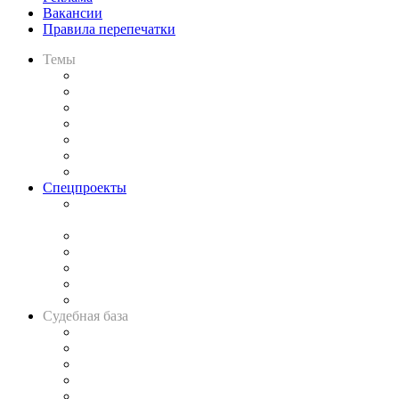
Вакансии
Правила перепечатки
Темы
Практика
Законодательство
Процесс
Исследования
Рынок юридических услуг
Юридическое сообщество
Важнейшие правовые темы в прессе
Спецпроекты
Подкаст «В здравом уме
и твёрдой памяти»
Legal Design
Банкротная панорама
Советы для литигаторов
Сговоры на торгах
Авто
Судебная база
Картотека арбитражных дел
Решения арбитражных судов
Календарь рассмотрения арбитражных дел
Досье судей
Информация о судах