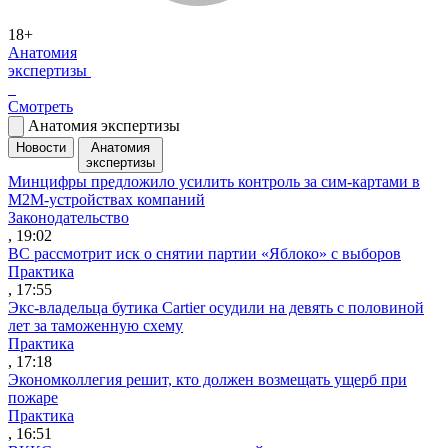
18+
Анатомия
экспертизы
Смотреть
Анатомия экспертизы
Новости
Анатомия
экспертизы
Минцифры предложило усилить контроль за сим-картами в
M2M-устройствах компаний
Законодательство
, 19:02
ВС рассмотрит иск о снятии партии «Яблоко» с выборов
Практика
, 17:55
Экс-владельца бутика Cartier осудили на девять с половиной
лет за таможенную схему
Практика
, 17:18
Экономколлегия решит, кто должен возмещать ущерб при
пожаре
Практика
, 16:51