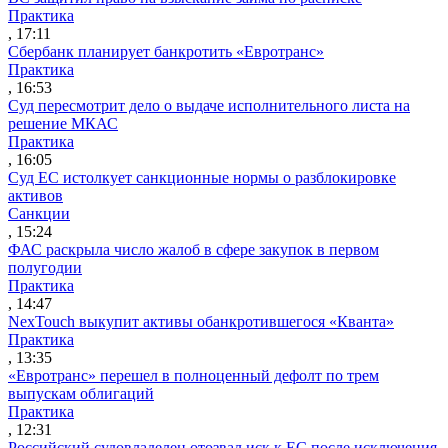
Практика
, 17:11
Сбербанк планирует банкротить «Евротранс»
Практика
, 16:53
Суд пересмотрит дело о выдаче исполнительного листа на
решение МКАС
Практика
, 16:05
Суд ЕС истолкует санкционные нормы о разблокировке
активов
Санкции
, 15:24
ФАС раскрыла число жалоб в сфере закупок в первом
полугодии
Практика
, 14:47
NexTouch выкупит активы обанкротившегося «Кванта»
Практика
, 13:35
«Евротранс» перешел в полноценный дефолт по трем
выпускам облигаций
Практика
, 12:31
Российский судовладелец отозвал иск к ЕС после исключения