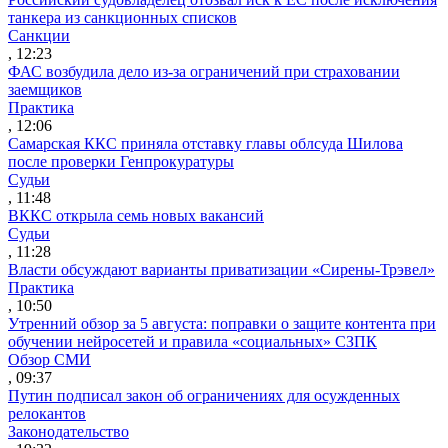
танкера из санкционных списков
Санкции
, 12:23
ФАС возбудила дело из-за ограничений при страховании
заемщиков
Практика
, 12:06
Самарская ККС приняла отставку главы облсуда Шилова
после проверки Генпрокуратуры
Судьи
, 11:48
ВККС открыла семь новых вакансий
Судьи
, 11:28
Власти обсуждают варианты приватизации «Сирены-Трэвел»
Практика
, 10:50
Утренний обзор за 5 августа: поправки о защите контента при
обучении нейросетей и правила «социальных» СЗПК
Обзор СМИ
, 09:37
Путин подписал закон об ограничениях для осужденных
релокантов
Законодательство