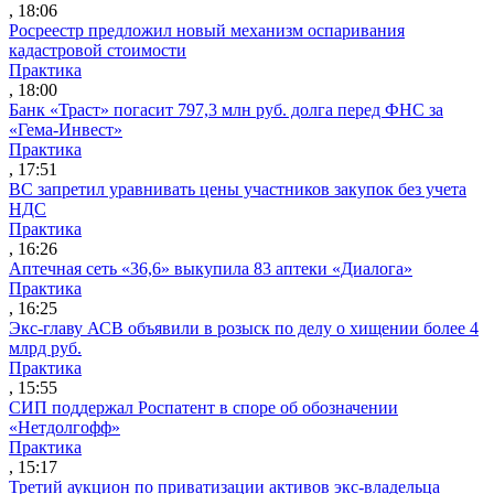
, 18:06
Росреестр предложил новый механизм оспаривания
кадастровой стоимости
Практика
, 18:00
Банк «Траст» погасит 797,3 млн руб. долга перед ФНС за
«Гема-Инвест»
Практика
, 17:51
ВС запретил уравнивать цены участников закупок без учета
НДС
Практика
, 16:26
Аптечная сеть «36,6» выкупила 83 аптеки «Диалога»
Практика
, 16:25
Экс-главу АСВ объявили в розыск по делу о хищении более 4
млрд руб.
Практика
, 15:55
СИП поддержал Роспатент в споре об обозначении
«Нетдолгофф»
Практика
, 15:17
Третий аукцион по приватизации активов экс-владельца