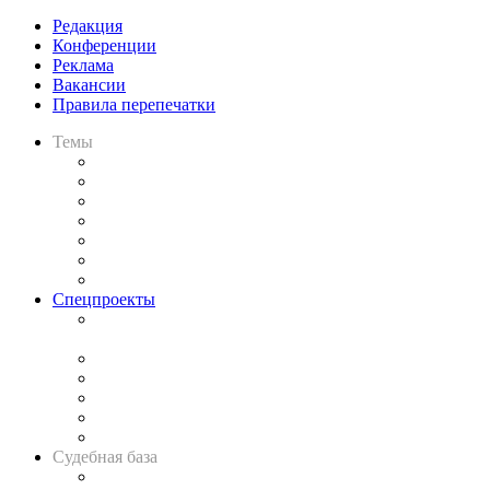
Редакция
Конференции
Реклама
Вакансии
Правила перепечатки
Темы
Практика
Законодательство
Процесс
Исследования
Рынок юридических услуг
Юридическое сообщество
Важнейшие правовые темы в прессе
Спецпроекты
Подкаст «В здравом уме
и твёрдой памяти»
Legal Design
Банкротная панорама
Советы для литигаторов
Сговоры на торгах
Авто
Судебная база
Картотека арбитражных дел