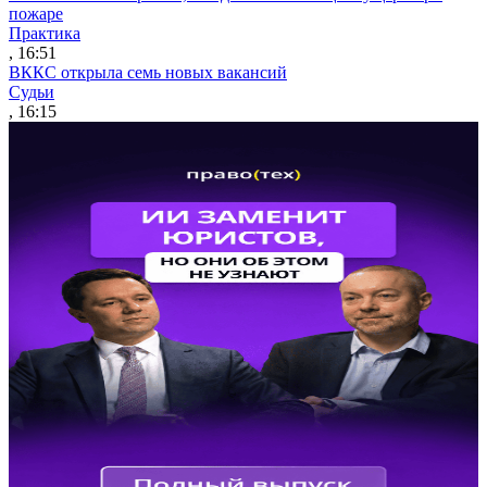
пожаре
Практика
, 16:51
ВККС открыла семь новых вакансий
Судьи
, 16:15