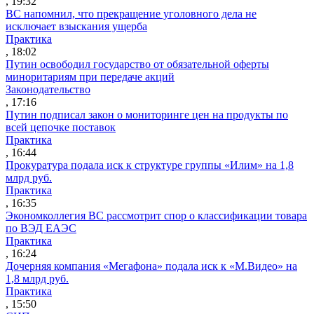
, 19:32
ВС напомнил, что прекращение уголовного дела не
исключает взыскания ущерба
Практика
, 18:02
Путин освободил государство от обязательной оферты
миноритариям при передаче акций
Законодательство
, 17:16
Путин подписал закон о мониторинге цен на продукты по
всей цепочке поставок
Практика
, 16:44
Прокуратура подала иск к структуре группы «Илим» на 1,8
млрд руб.
Практика
, 16:35
Экономколлегия ВС рассмотрит спор о классификации товара
по ВЭД ЕАЭС
Практика
, 16:24
Дочерняя компания «Мегафона» подала иск к «М.Видео» на
1,8 млрд руб.
Практика
, 15:50