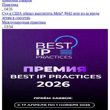
хранения товаров
Практика
, 14:31
Суд в США обязал выплатить Meta* $942 млн из-за вреда
детям в соцсетях
Международная практика
, 13:54