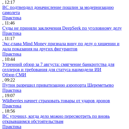
, 12:17
ВС подтвердил доначисление пошлин за модернизацию
самолета
Практика
, 11:46
Суды не приняли заключения DeepSeek по уголовному делу
Практика
, 11:17
Экс-глава Mind Money признала вину по делу о хищении и
дала показания на других фигурантов
Практика
, 10:44
Утренний обзор за 7 августа: смягчение банкротства для
селлеров и требования для статуса нацмодели ИИ
Обзор СМИ
, 09:22
Путин разрешил приватизацию аэропорта Шереметьево
Практика
, 19:07
Wildberries начнет страховать товары от ударов дронов
Практика
, 18:56
ВС уточнил, когда дело можно пересмотреть по вновь
открывшимся обстоятельствам
Практика