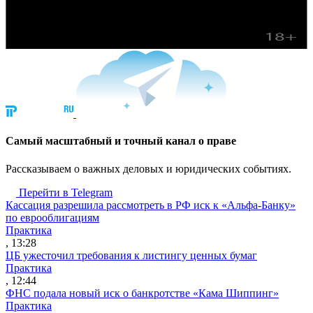
Cамый масштабный и точный канал о праве
Рассказываем о важных деловых и юридических событиях.
Перейти в Telegram
Кассация разрешила рассмотреть в РФ иск к «Альфа-Банку»
по еврооблигациям
Практика
, 13:28
ЦБ ужесточил требования к листингу ценных бумаг
Практика
, 12:44
ФНС подала новый иск о банкротстве «Кама Шиппинг»
Практика