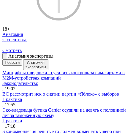
18+
Анатомия
экспертизы
Смотреть
Анатомия экспертизы
Новости
Анатомия
экспертизы
Минцифры предложило усилить контроль за сим-картами в
M2M-устройствах компаний
Законодательство
, 19:02
ВС рассмотрит иск о снятии партии «Яблоко» с выборов
Практика
, 17:55
Экс-владельца бутика Cartier осудили на девять с половиной
лет за таможенную схему
Практика
, 17:18
Экономколлегия решит, кто должен возмещать ущерб при