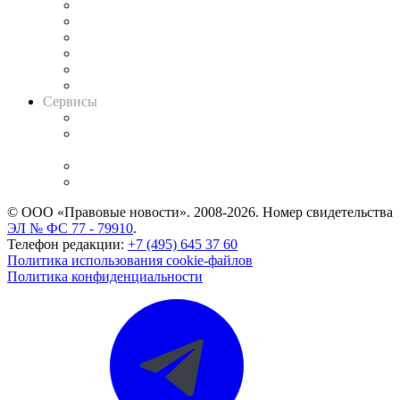
Решения арбитражных судов
Календарь рассмотрения арбитражных дел
Досье судей
Информация о судах
RSS лента новостей
Вакансии для юристов
Сервисы
Справочно-правовая система
Casebook: мониторинг дел
и компаний
Caselook: поиск и анализ практики
CASE.ONE: управление юридической службой
© ООО «Правовые новости». 2008-2026.
Номер свидетельства
ЭЛ № ФС 77 - 79910
.
Телефон редакции:
+7 (495) 645 37 60
Политика использования cookie-файлов
Политика конфиденциальности