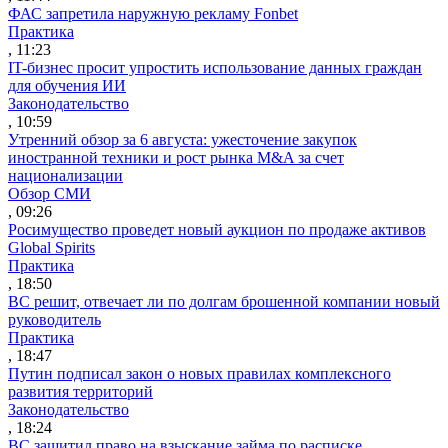
ФАС запретила наружную рекламу Fonbet
Практика
, 11:23
IT-бизнес просит упростить использование данных граждан
для обучения ИИ
Законодательство
, 10:59
Утренний обзор за 6 августа: ужесточение закупок
иностранной техники и рост рынка M&A за счет
национализации
Обзор СМИ
, 09:26
Росимущество проведет новый аукцион по продаже активов
Global Spirits
Практика
, 18:50
ВС решит, отвечает ли по долгам брошенной компании новый
руководитель
Практика
, 18:47
Путин подписал закон о новых правилах комплексного
развития территорий
Законодательство
, 18:24
ВС защитил право на взыскание займа по расписке