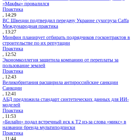
«Макфы» провалился
Практика
, 14:29
ВС Швеции подтвердил передачу Украине сухогруза Caffa
Международная практика
, 13:27
Минфин планирует отбирать подрядчиков госконтрактов в
строительстве по их репутации
Практика
, 12:52
Экономколлегия защитила компанию от переплаты за
пользование землей
Практика
, 12:43
Великобритания расширила антироссийские санкции
Санкции
, 12:41
АБД предложила стандарт синтетических данных для ИИ-
моделей
Практика
, 11:53
«Билайн» подал встречный иск к Т2 из-за слова «микс» в
названии бренда мультиподписки
Практика
, 11:44