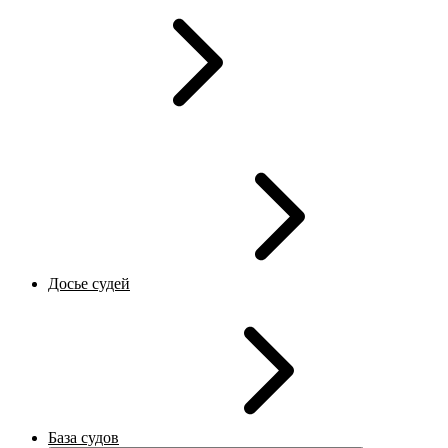
Досье судей
База судов