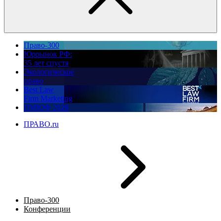
Право-300
Юррынок РФ:
35 лет спустя
Экологическое
право
Best Law
Firm Marketing
ПМЮФ 2026
ПРАВО.ru
Право-300
Конференции