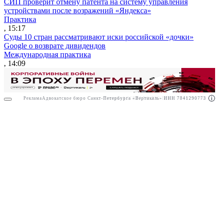
СИП проверит отмену патента на систему управления
устройствами после возражений «Яндекса»
Практика
, 15:17
Суды 10 стран рассматривают иски российской «дочки»
Google о возврате дивидендов
Международная практика
, 14:09
Реклама
Адвокатское бюро Санкт-Петербурга «Вертикаль» ИНН 7841290773
Реклама
АО"ПРАВО.РУ" ИНН: 7708095468