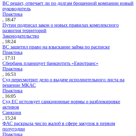
ВС решит, отвечает ли по долгам брошенной компании новый
руководитель
Практика
, 18:47
Путин подписал закон о новых правилах комплексного
развития территорий
Законодательство
, 18:24
ВС защитил право на взыскание займа по расписке
Практика
, 17:11
Сбербанк планирует банкротить «Евротранс»
Практика
, 16:53
Суд пересмотрит дело о выдаче исполнительного листа на
решение МКАС
Практика
, 16:05
Суд ЕС истолкует санкционные нормы о разблокировке
активов
Санкции
, 15:24
ФАС раскрыла число жалоб в сфере закупок в первом
полугодии
Практика