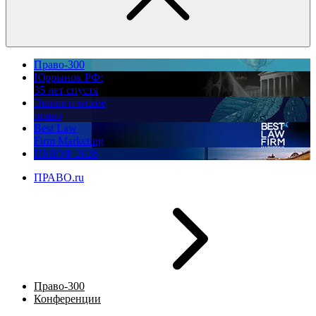
Право-300
Юррынок РФ:
35 лет спустя
Экологическое
право
Best Law
Firm Marketing
ПМЮФ 2026
ПРАВО.ru
Право-300
Конференции