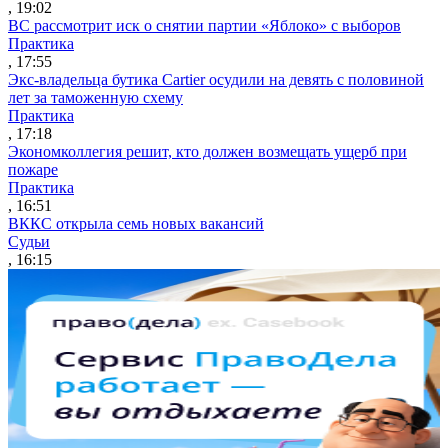
, 19:02
ВС рассмотрит иск о снятии партии «Яблоко» с выборов
Практика
, 17:55
Экс-владельца бутика Cartier осудили на девять с половиной
лет за таможенную схему
Практика
, 17:18
Экономколлегия решит, кто должен возмещать ущерб при
пожаре
Практика
, 16:51
ВККС открыла семь новых вакансий
Судьи
, 16:15