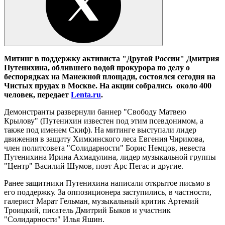
Митинг в поддержку активиста "Другой России" Дмитрия
Путенихина, облившего водой прокурора по делу о
беспорядках на Манежной площади, состоялся сегодня на
Чистых прудах в Москве. На акции собрались около 400
человек, передает
Lenta.ru
.
Демонстранты развернули баннер "Свободу Матвею
Крылову" (Путенихин известен под этим псевдонимом, а
также под именем Скиф). На митинге выступали лидер
движения в защиту Химкинского леса Евгения Чирикова,
член политсовета "Солидарности" Борис Немцов, невеста
Путенихина Ирина Ахмадулина, лидер музыкальной группы
"Центр" Василий Шумов, поэт Арс Пегас и другие.
Ранее защитники Путенихина написали открытое письмо в
его поддержку. За оппозиционера заступились, в частности,
галерист Марат Гельман, музыкальный критик Артемий
Троицкий, писатель Дмитрий Быков и участник
"Солидарности" Илья Яшин.