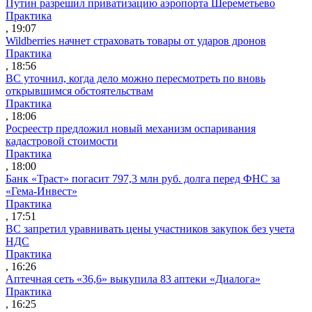
Путин разрешил приватизацию аэропорта Шереметьево
Практика
, 19:07
Wildberries начнет страховать товары от ударов дронов
Практика
, 18:56
ВС уточнил, когда дело можно пересмотреть по вновь
открывшимся обстоятельствам
Практика
, 18:06
Росреестр предложил новый механизм оспаривания
кадастровой стоимости
Практика
, 18:00
Банк «Траст» погасит 797,3 млн руб. долга перед ФНС за
«Гема-Инвест»
Практика
, 17:51
ВС запретил уравнивать цены участников закупок без учета
НДС
Практика
, 16:26
Аптечная сеть «36,6» выкупила 83 аптеки «Диалога»
Практика
, 16:25