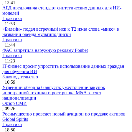
, 12:41
АБД предложила стандарт синтетических данных для ИИ-
моделей
Практика
, 11:53
«Билайн» подал встречный иск к Т2 из-за слова «микс» в
названии бренда мультиподписки
Практика
, 11:44
ФАС запретила наружную рекламу Fonbet
Практика
, 11:23
IT-бизнес просит упростить использование данных граждан
для обучения ИИ
Законодательство
, 10:59
Утренний обзор за 6 августа: ужесточение закупок
иностранной техники и рост рынка M&A за счет
национализации
Обзор СМИ
, 09:26
Росимущество проведет новый аукцион по продаже активов
Global Spirits
Практика
, 18:50