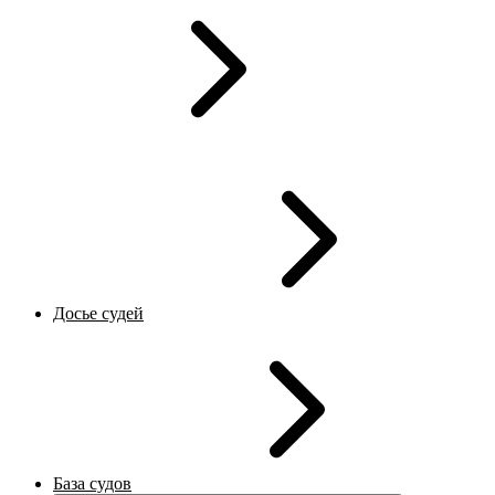
Досье судей
База судов