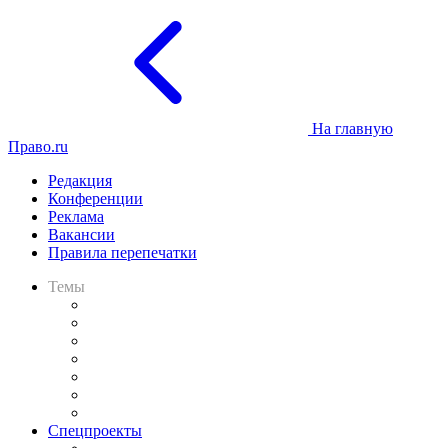
На главную
Право.ru
Редакция
Конференции
Реклама
Вакансии
Правила перепечатки
Темы
Практика
Законодательство
Процесс
Исследования
Рынок юридических услуг
Юридическое сообщество
Важнейшие правовые темы в прессе
Спецпроекты