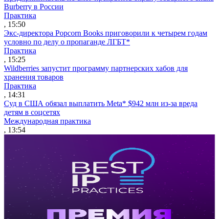
Burberry в России
Практика
, 15:50
Экс-директора Popcorn Books приговорили к четырем годам
условно по делу о пропаганде ЛГБТ*
Практика
, 15:25
Wildberries запустит программу партнерских хабов для
хранения товаров
Практика
, 14:31
Суд в США обязал выплатить Meta* $942 млн из-за вреда
детям в соцсетях
Международная практика
, 13:54