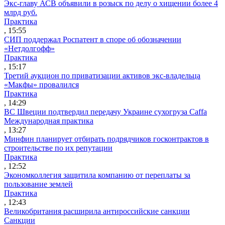
Экс-главу АСВ объявили в розыск по делу о хищении более 4
млрд руб.
Практика
, 15:55
СИП поддержал Роспатент в споре об обозначении
«Нетдолгофф»
Практика
, 15:17
Третий аукцион по приватизации активов экс-владельца
«Макфы» провалился
Практика
, 14:29
ВС Швеции подтвердил передачу Украине сухогруза Caffa
Международная практика
, 13:27
Минфин планирует отбирать подрядчиков госконтрактов в
строительстве по их репутации
Практика
, 12:52
Экономколлегия защитила компанию от переплаты за
пользование землей
Практика
, 12:43
Великобритания расширила антироссийские санкции
Санкции