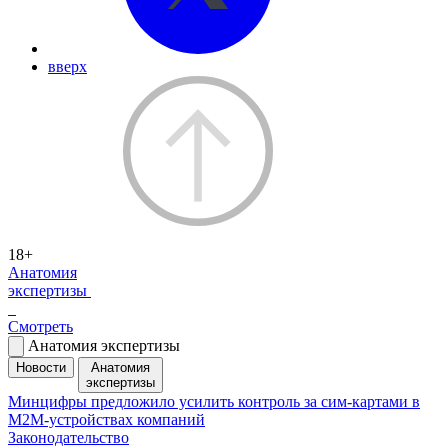
вверх
18+
Анатомия
экспертизы
Смотреть
Анатомия экспертизы
Новости
Анатомия
экспертизы
Минцифры предложило усилить контроль за сим-картами в
M2M-устройствах компаний
Законодательство