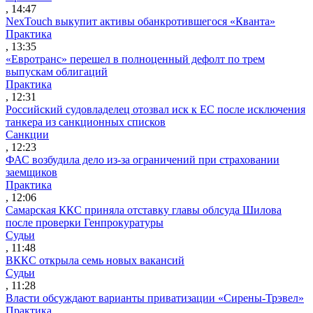
, 14:47
NexTouch выкупит активы обанкротившегося «Кванта»
Практика
, 13:35
«Евротранс» перешел в полноценный дефолт по трем
выпускам облигаций
Практика
, 12:31
Российский судовладелец отозвал иск к ЕС после исключения
танкера из санкционных списков
Санкции
, 12:23
ФАС возбудила дело из-за ограничений при страховании
заемщиков
Практика
, 12:06
Самарская ККС приняла отставку главы облсуда Шилова
после проверки Генпрокуратуры
Судьи
, 11:48
ВККС открыла семь новых вакансий
Судьи
, 11:28
Власти обсуждают варианты приватизации «Сирены-Трэвел»
Практика