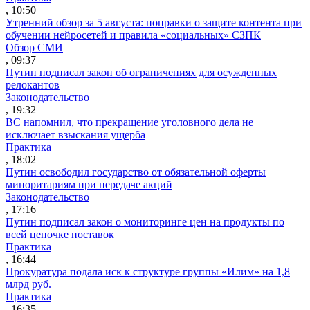
, 10:50
Утренний обзор за 5 августа: поправки о защите контента при
обучении нейросетей и правила «социальных» СЗПК
Обзор СМИ
, 09:37
Путин подписал закон об ограничениях для осужденных
релокантов
Законодательство
, 19:32
ВС напомнил, что прекращение уголовного дела не
исключает взыскания ущерба
Практика
, 18:02
Путин освободил государство от обязательной оферты
миноритариям при передаче акций
Законодательство
, 17:16
Путин подписал закон о мониторинге цен на продукты по
всей цепочке поставок
Практика
, 16:44
Прокуратура подала иск к структуре группы «Илим» на 1,8
млрд руб.
Практика
, 16:35