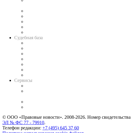
Подкаст «В здравом уме
и твёрдой памяти»
Legal Design
Банкротная панорама
Советы для литигаторов
Сговоры на торгах
Авто
Судебная база
Картотека арбитражных дел
Решения арбитражных судов
Календарь рассмотрения арбитражных дел
Досье судей
Информация о судах
RSS лента новостей
Вакансии для юристов
Сервисы
Справочно-правовая система
Casebook: мониторинг дел
и компаний
Caselook: поиск и анализ практики
CASE.ONE: управление юридической службой
© ООО «Правовые новости». 2008-2026.
Номер свидетельства
ЭЛ № ФС 77 - 79910
.
Телефон редакции:
+7 (495) 645 37 60