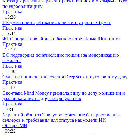
Кассация разрешила рассмотреть в РФ иск к «Альфа-Банку»
по еврооблигациям
Практика
, 13:28
ЦБ ужесточил требования к листингу ценных бумаг
Практика
, 12:44
ФНС подала новый иск о банкротстве «Кама Шиппинг»
Практика
, 12:17
ВС подтвердил доначисление пошлин за модернизацию
самолета
Практика
, 11:46
Суды не приняли заключения DeepSeek по уголовному делу
Практика
, 11:17
Экс-глава Mind Money признала вину по делу о хищении и
дала показания на других фигурантов
Практика
, 10:44
Утренний обзор за 7 августа: смягчение банкротства для
селлеров и требования для статуса нацмодели ИИ
Обзор СМИ
, 09:22