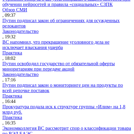
обучении нейросетей и правила «социальных» СЗПК
Обзор СМИ
, 09:37
Путин подписал закон об ограничениях для осужденных
релокантов
Законодательство
, 19:32
ВС напомнил, что прекращение уголовного дела не
исключает взыскания ущерба
Практика
, 18:02
Путин освободил государство от обязательной оферты
миноритариям при передаче акций
Законодательство
, 17:16
Путин подписал закон о мониторинге цен на продукты по
всей цепочке поставок
Практика
, 16:44
Прокуратура подала иск к структуре группы «Илим» на 1,8
млрд руб.
Практика
, 16:35
Экономколлегия ВС рассмотрит спор о классификации товара
по ВЭД ЕАЭС