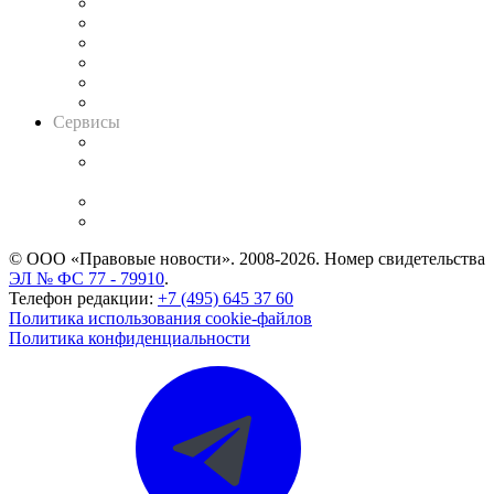
Решения арбитражных судов
Календарь рассмотрения арбитражных дел
Досье судей
Информация о судах
RSS лента новостей
Вакансии для юристов
Сервисы
Справочно-правовая система
Casebook: мониторинг дел
и компаний
Caselook: поиск и анализ практики
CASE.ONE: управление юридической службой
© ООО «Правовые новости». 2008-2026.
Номер свидетельства
ЭЛ № ФС 77 - 79910
.
Телефон редакции:
+7 (495) 645 37 60
Политика использования cookie-файлов
Политика конфиденциальности