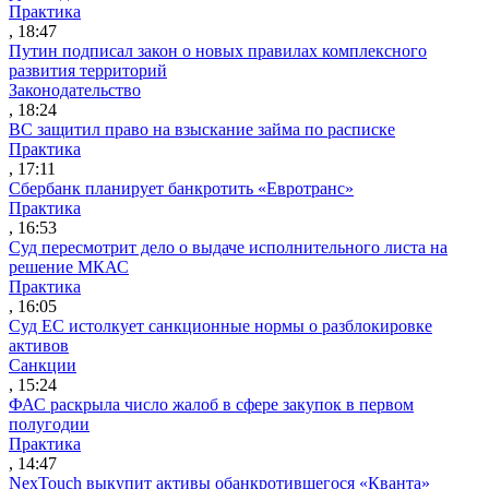
Практика
, 18:47
Путин подписал закон о новых правилах комплексного
развития территорий
Законодательство
, 18:24
ВС защитил право на взыскание займа по расписке
Практика
, 17:11
Сбербанк планирует банкротить «Евротранс»
Практика
, 16:53
Суд пересмотрит дело о выдаче исполнительного листа на
решение МКАС
Практика
, 16:05
Суд ЕС истолкует санкционные нормы о разблокировке
активов
Санкции
, 15:24
ФАС раскрыла число жалоб в сфере закупок в первом
полугодии
Практика
, 14:47
NexTouch выкупит активы обанкротившегося «Кванта»