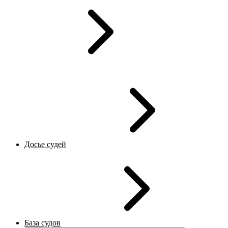
Досье судей
База судов