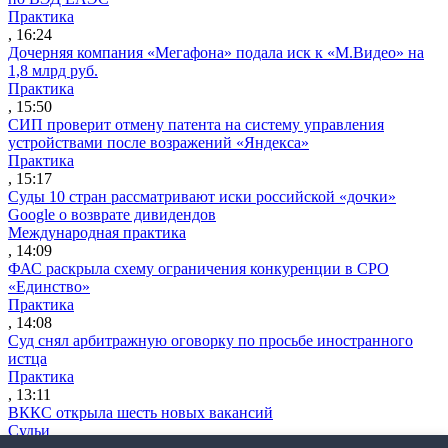
Практика
, 16:24
Дочерняя компания «Мегафона» подала иск к «М.Видео» на
1,8 млрд руб.
Практика
, 15:50
СИП проверит отмену патента на систему управления
устройствами после возражений «Яндекса»
Практика
, 15:17
Суды 10 стран рассматривают иски российской «дочки»
Google о возврате дивидендов
Международная практика
, 14:09
ФАС раскрыла схему ограничения конкуренции в СРО
«Единство»
Практика
, 14:08
Суд снял арбитражную оговорку по просьбе иностранного
истца
Практика
, 13:11
ВККС открыла шесть новых вакансий
Судьи