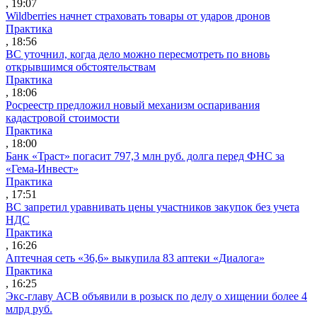
, 19:07
Wildberries начнет страховать товары от ударов дронов
Практика
, 18:56
ВС уточнил, когда дело можно пересмотреть по вновь
открывшимся обстоятельствам
Практика
, 18:06
Росреестр предложил новый механизм оспаривания
кадастровой стоимости
Практика
, 18:00
Банк «Траст» погасит 797,3 млн руб. долга перед ФНС за
«Гема-Инвест»
Практика
, 17:51
ВС запретил уравнивать цены участников закупок без учета
НДС
Практика
, 16:26
Аптечная сеть «36,6» выкупила 83 аптеки «Диалога»
Практика
, 16:25
Экс-главу АСВ объявили в розыск по делу о хищении более 4
млрд руб.