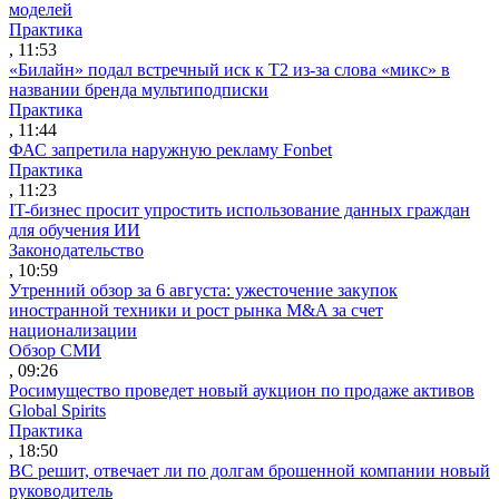
моделей
Практика
, 11:53
«Билайн» подал встречный иск к Т2 из-за слова «микс» в
названии бренда мультиподписки
Практика
, 11:44
ФАС запретила наружную рекламу Fonbet
Практика
, 11:23
IT-бизнес просит упростить использование данных граждан
для обучения ИИ
Законодательство
, 10:59
Утренний обзор за 6 августа: ужесточение закупок
иностранной техники и рост рынка M&A за счет
национализации
Обзор СМИ
, 09:26
Росимущество проведет новый аукцион по продаже активов
Global Spirits
Практика
, 18:50
ВС решит, отвечает ли по долгам брошенной компании новый
руководитель