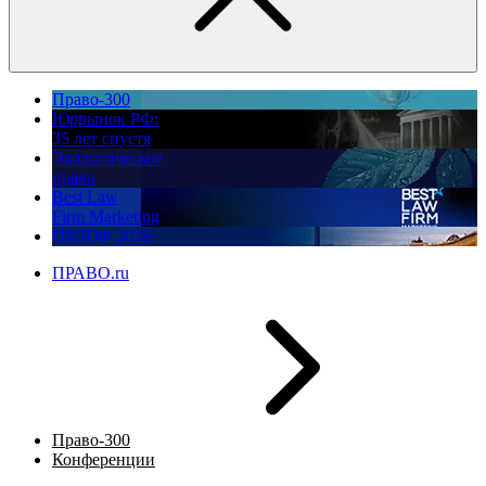
Право-300
Юррынок РФ:
35 лет спустя
Экологическое
право
Best Law
Firm Marketing
ПМЮФ 2026
ПРАВО.ru
Право-300
Конференции