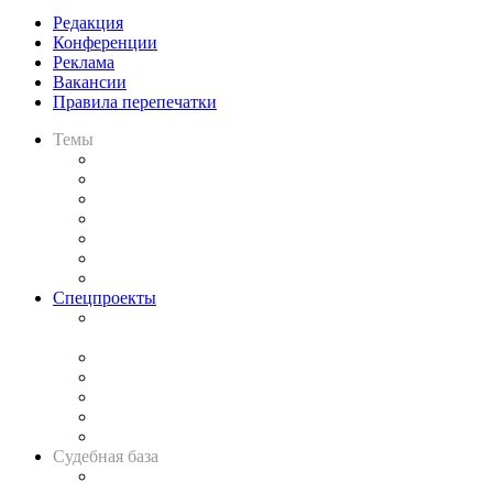
Редакция
Конференции
Реклама
Вакансии
Правила перепечатки
Темы
Практика
Законодательство
Процесс
Исследования
Рынок юридических услуг
Юридическое сообщество
Важнейшие правовые темы в прессе
Спецпроекты
Подкаст «В здравом уме
и твёрдой памяти»
Legal Design
Банкротная панорама
Советы для литигаторов
Сговоры на торгах
Авто
Судебная база
Картотека арбитражных дел