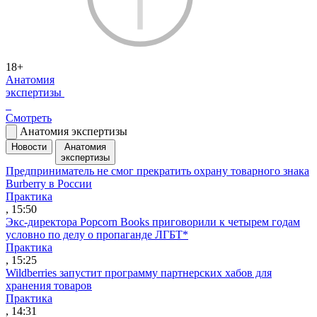
18+
Анатомия
экспертизы
Смотреть
Анатомия экспертизы
Новости
Анатомия
экспертизы
Предприниматель не смог прекратить охрану товарного знака
Burberry в России
Практика
, 15:50
Экс-директора Popcorn Books приговорили к четырем годам
условно по делу о пропаганде ЛГБТ*
Практика
, 15:25
Wildberries запустит программу партнерских хабов для
хранения товаров
Практика
, 14:31