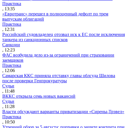
Практика
, 13:35
«Евротранс» перешел в полноценный дефолт по трем
выпускам облигаций
Практика
, 12:31
Российский судовладелец отозвал иск к ЕС после исключения
танкера из санкционных списков
Санкции
, 12:23
ФАС возбудила дело из-за ограничений при страховании
заемщиков
Практика
, 12:06
Самарская ККС приняла отставку главы облсуда Шилова
после проверки Генпрокуратуры
Судьи
, 11:48
ВККС открыла семь новых вакансий
Судьи
, 11:28
Власти обсуждают варианты приватизации «Сирены-Трэвел»
Практика
, 10:50
Утренний обзор за 5 августа: поправки о защите контента при