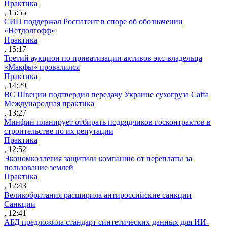
Практика
, 15:55
СИП поддержал Роспатент в споре об обозначении
«Нетдолгофф»
Практика
, 15:17
Третий аукцион по приватизации активов экс-владельца
«Макфы» провалился
Практика
, 14:29
ВС Швеции подтвердил передачу Украине сухогруза Caffa
Международная практика
, 13:27
Минфин планирует отбирать подрядчиков госконтрактов в
строительстве по их репутации
Практика
, 12:52
Экономколлегия защитила компанию от переплаты за
пользование землей
Практика
, 12:43
Великобритания расширила антироссийские санкции
Санкции
, 12:41
АБД предложила стандарт синтетических данных для ИИ-