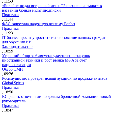
, 11:53
«Билайн» подал встречный иск к Т2 из-за слова «микс» в
названии бренда мультиподписки
Практика
, 11:44
ФАС запретила наружную рекламу Fonbet
Практика
, 11:23
IT-бизнес просит упростить использование данных граждан
для обучения ИИ
Законодательство
, 10:59
Утренний обзор за 6 августа: ужесточение закупок
иностранной техники и рост рынка M&A за счет
национализации
Обзор СМИ
, 09:26
Росимущество проведет новый аукцион по продаже активов
Global Spirits
Практика
, 18:50
ВС решит, отвечает ли по долгам брошенной компании новый
руководитель
Практика
, 18:47