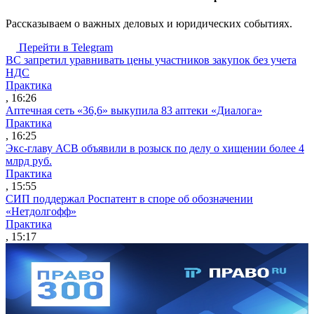
Рассказываем о важных деловых и юридических событиях.
Перейти в Telegram
ВС запретил уравнивать цены участников закупок без учета
НДС
Практика
, 16:26
Аптечная сеть «36,6» выкупила 83 аптеки «Диалога»
Практика
, 16:25
Экс-главу АСВ объявили в розыск по делу о хищении более 4
млрд руб.
Практика
, 15:55
СИП поддержал Роспатент в споре об обозначении
«Нетдолгофф»
Практика
, 15:17