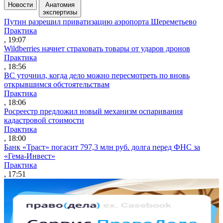
Новости
Анатомия
экспертизы
Путин разрешил приватизацию аэропорта Шереметьево
Практика
, 19:07
Wildberries начнет страховать товары от ударов дронов
Практика
, 18:56
ВС уточнил, когда дело можно пересмотреть по вновь
открывшимся обстоятельствам
Практика
, 18:06
Росреестр предложил новый механизм оспаривания
кадастровой стоимости
Практика
, 18:00
Банк «Траст» погасит 797,3 млн руб. долга перед ФНС за
«Гема-Инвест»
Практика
, 17:51