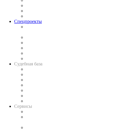
Исследования
Рынок юридических услуг
Юридическое сообщество
Важнейшие правовые темы в прессе
Спецпроекты
Подкаст «В здравом уме
и твёрдой памяти»
Legal Design
Банкротная панорама
Советы для литигаторов
Сговоры на торгах
Авто
Судебная база
Картотека арбитражных дел
Решения арбитражных судов
Календарь рассмотрения арбитражных дел
Досье судей
Информация о судах
RSS лента новостей
Вакансии для юристов
Сервисы
Справочно-правовая система
Casebook: мониторинг дел
и компаний
Caselook: поиск и анализ практики