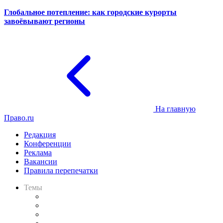
Глобальное потепление: как городские курорты
завоёвывают регионы
На главную
Право.ru
Редакция
Конференции
Реклама
Вакансии
Правила перепечатки
Темы
Практика
Законодательство
Процесс