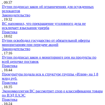
, 09:37
Путин подписал закон об ограничениях для осужденных
релокантов
Законодательство
, 19:32
ВС напомнил, что прекращение уголовного дела не
исключает взыскания ущерба
Практика
, 18:02
Путин освободил государство от обязательной оферты
миноритариям при передаче акций
Законодательство
, 17:16
Путин подписал закон о мониторинге цен на продукты по
всей цепочке поставок
Практика
, 16:44
Прокуратура подала иск к структуре группы «Илим» на 1,8
млрд руб.
Практика
, 16:35
Экономколлегия ВС рассмотрит спор о классификации товара
по ВЭД ЕАЭС
Практика
, 16:24