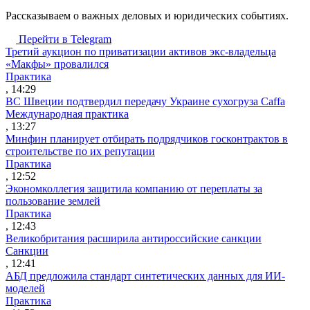
Рассказываем о важных деловых и юридических событиях.
Перейти в Telegram
Третий аукцион по приватизации активов экс-владельца
«Макфы» провалился
Практика
, 14:29
ВС Швеции подтвердил передачу Украине сухогруза Caffa
Международная практика
, 13:27
Минфин планирует отбирать подрядчиков госконтрактов в
строительстве по их репутации
Практика
, 12:52
Экономколлегия защитила компанию от переплаты за
пользование землей
Практика
, 12:43
Великобритания расширила антироссийские санкции
Санкции
, 12:41
АБД предложила стандарт синтетических данных для ИИ-
моделей
Практика