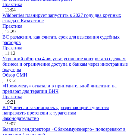
Практика
, 13:04
Wildberries планирует запустить в 2027 году два крупных
склада в Казахстане
Практика
, 12:29
ВС разъяснил, как считать срок для взыскания судебных
расходов
Практика
, 11:12
Утренний обзор за 4 августа: усиление контроля за сделкам
бизнеса и ограничение доступа к банкам через иностранные
браузеры
Обзор СМИ
, 10:12
«Промомеду» отказали в принудительной лицензии на
препарат для терапии ВИЧ
Практика
, 19:21
В ГД внесли законопроект, разрешающий туристам
направлять претензии к турагентам
Законодательство
, 19:07
Бывшего гендиректора «Облкоммунэнерго» подозревают в
хищении 1 млрд руб.