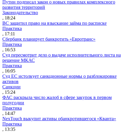
Путин подписал закон о новых правилах комплексного
развития территорий
Законодательство
, 18:24
ВС защитил право на взыскание займа по расписке
Практика
, 17:11
Сбербанк планирует банкротить «Евротранс»
Практика
, 16:53
Суд пересмотрит дело о выдаче исполнительного листа на
решение МКАС
Практика
, 16:05
Суд ЕС истолкует санкционные нормы о разблокировке
активов
Санкции
, 15:24
ФАС раскрыла число жалоб в сфере закупок в первом
полугодии
Практика
, 14:47
NexTouch выкупит активы обанкротившегося «Кванта»
Практика
, 13:35