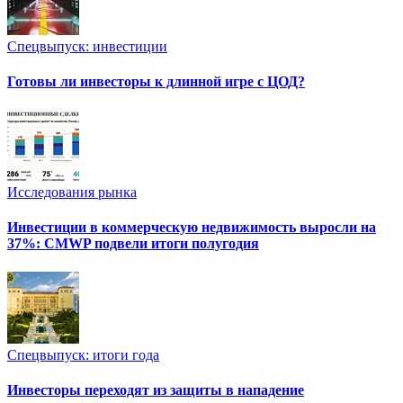
Спецвыпуск: инвестиции
Готовы ли инвесторы к длинной игре с ЦОД?
Исследования рынка
Инвестиции в коммерческую недвижимость выросли на
37%: CMWP подвели итоги полугодия
Спецвыпуск: итоги года
Инвесторы переходят из защиты в нападение