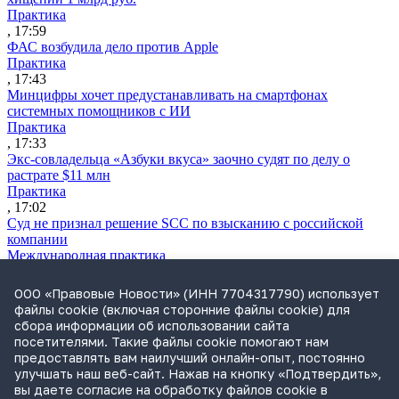
Практика
, 17:59
ФАС возбудила дело против Apple
Практика
, 17:43
Минцифры хочет предустанавливать на смартфонах
системных помощников с ИИ
Практика
, 17:33
Экс-совладельца «Азбуки вкуса» заочно судят по делу о
растрате $11 млн
Практика
, 17:02
Суд не признал решение SCC по взысканию с российской
компании
Международная практика
, 17:01
Дроны могут начать применять для фиксации нарушений
ООО «Правовые Новости» (ИНН 7704317790) использует
ПДД
файлы cookie (включая сторонние файлы cookie) для
Практика
сбора информации об использовании сайта
, 15:41
посетителями. Такие файлы cookie помогают нам
Бывшего сенатора Сабадаша приговорили к 12 годам по делу
предоставлять вам наилучший онлайн-опыт, постоянно
о хищении
улучшать наш веб-сайт. Нажав на кнопку «Подтвердить»,
Практика
вы даете согласие на обработку файлов cookie в