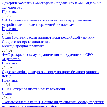
Дочерняя компания «Мегафона» подала иск к «М.Видео» на
1,8 млрд руб.
Практика
, 15:50
СИП проверит отмену патента на систему управления
устройствами после возражений «Яндекса»
Практика
, 15:17
Суды 10 стран рассматривают иски российской «дочки»
Google о возврате дивидендов
Международная практика
, 14:09
ФАС раскрыла схему ограничения конкуренции в СРО
«Единство»
Практика
, 14:08
Суд снял арбитражную оговорку по просьбе иностранного
истца
Практика
, 13:11
ВККС открыла шесть новых вакансий
Судьи
, 13:06
Экономколлегия решит, можно ли уменьшить сумму гарантии
на стоимость выполненных работ