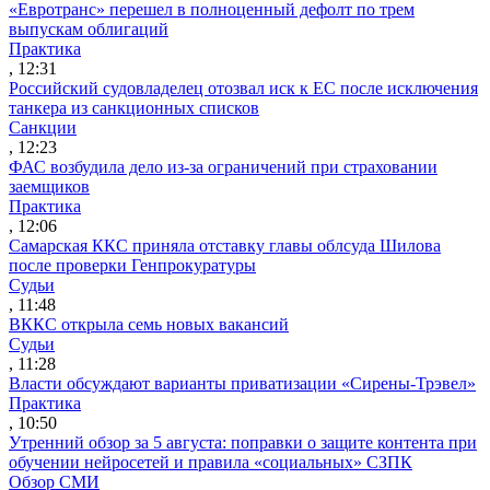
«Евротранс» перешел в полноценный дефолт по трем
выпускам облигаций
Практика
, 12:31
Российский судовладелец отозвал иск к ЕС после исключения
танкера из санкционных списков
Санкции
, 12:23
ФАС возбудила дело из-за ограничений при страховании
заемщиков
Практика
, 12:06
Самарская ККС приняла отставку главы облсуда Шилова
после проверки Генпрокуратуры
Судьи
, 11:48
ВККС открыла семь новых вакансий
Судьи
, 11:28
Власти обсуждают варианты приватизации «Сирены-Трэвел»
Практика
, 10:50
Утренний обзор за 5 августа: поправки о защите контента при
обучении нейросетей и правила «социальных» СЗПК
Обзор СМИ