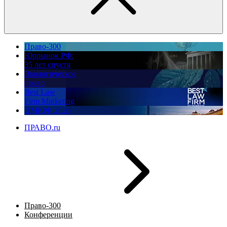
Право-300
Юррынок РФ:
35 лет спустя
Экологическое
право
Best Law
Firm Marketing
ПМЮФ 2026
ПРАВО.ru
Право-300
Конференции