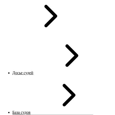
Досье судей
База судов