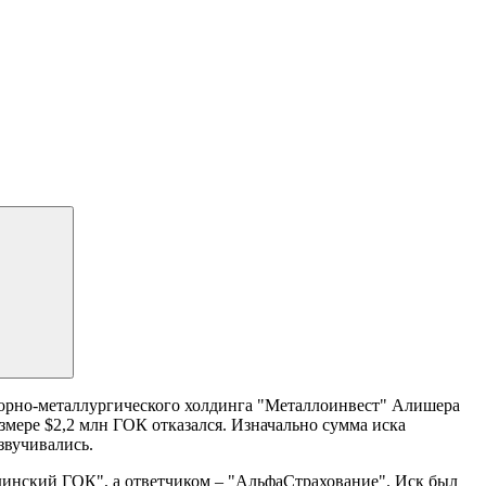
орно-металлургического холдинга "Металлоинвест" Алишера
змере $2,2 млн ГОК отказался. Изначально сумма иска
озвучивались.
единский ГОК", а ответчиком – "АльфаСтрахование". Иск был