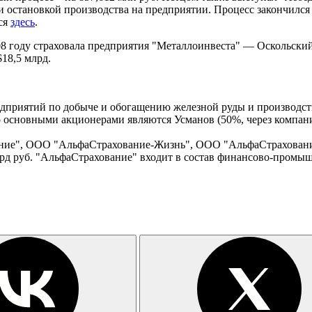
 и остановкой производства на предприятии. Процесс закончился
ся
здесь
.
8 году страховала предприятия "Металлоинвеста" — Оскольски
18,5 млрд.
приятий по добыче и обогащению железной руды и производств
о основными акционерами являются Усманов (50%, через компан
ание", ООО "АльфаСтрахование-Жизнь", ООО "АльфаСтрахова
лрд руб. "АльфаСтрахование" входит в состав финансово-промы