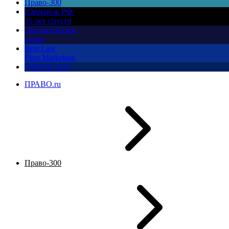
Право-300
Юррынок РФ:
35 лет спустя
Экологическое
право
Best Law
Firm Marketing
ПМЮФ 2026
ПРАВО.ru
Право-300