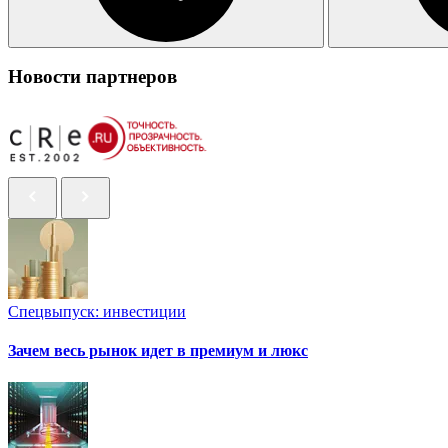
Новости партнеров
Спецвыпуск: инвестиции
Зачем весь рынок идет в премиум и люкс