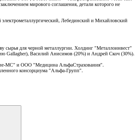
 заключением мирового соглашения, детали которого не
й электрометаллургический, Лебединский и Михайловский
у сырья для черной металлургии. Холдинг "Металлоинвест"
ию Gallagher), Василий Анисимов (20%) и Андрей Скоч (30%).
ние-МС" и ООО "Медицина АльфаСтрахования".
шленного консорциума "Альфа-Групп".