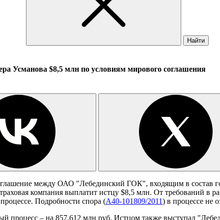
Найти
а Усманова $8,5 млн по условиям мирового соглашения
оглашение между ОАО "Лебединский ГОК", входящим в состав г
раховая компания выплатит истцу $8,5 млн. От требований в ра
 процессе. Подробности спора (
А40-101809/2011
) в процессе не 
ый процесс – на 857,612 млн руб. Истцом также выступал "Леб