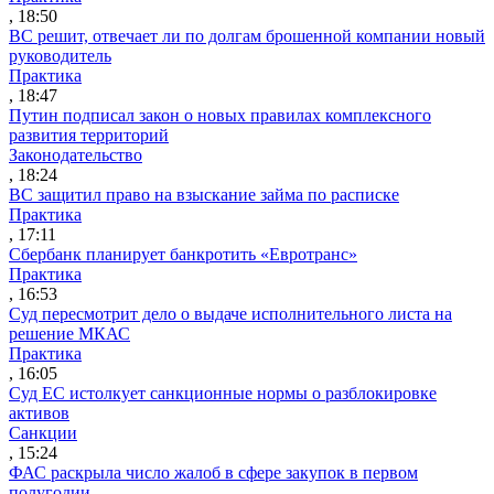
, 18:50
ВС решит, отвечает ли по долгам брошенной компании новый
руководитель
Практика
, 18:47
Путин подписал закон о новых правилах комплексного
развития территорий
Законодательство
, 18:24
ВС защитил право на взыскание займа по расписке
Практика
, 17:11
Сбербанк планирует банкротить «Евротранс»
Практика
, 16:53
Суд пересмотрит дело о выдаче исполнительного листа на
решение МКАС
Практика
, 16:05
Суд ЕС истолкует санкционные нормы о разблокировке
активов
Санкции
, 15:24
ФАС раскрыла число жалоб в сфере закупок в первом
полугодии