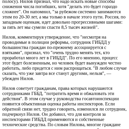
полосу). Нилов признал, что надо искать новые способы
снижения числа погибших, хотя "делать это будет гораздо
сложнее". Он напомнил, "за рубежом системно занимаются
этим по 20-30 лет, а мы только в начале этого пути. Россия, по
западным оценкам, идет довольно прогрессивными шагами:
за пять лет мы сумели спасти 8,5 тысяч жизней".
Нилов, комментируя утверждение, что "несмотря на
проводимые в полиции реформы, сотрудник ГИБДД у
большинства граждан по-прежнему ассоциируется с
взятками", признал, что "очень трудно менять тех, кто
проработал много лет в ГИБДД". По его мнению, процесс
этот будет болезненным, но человек будет вынужден честно
работать, либо придется с ним распрощаться. "В любом случае
сказать, что уже завтра все станут другими, нельзя", —
убежден Нилов.
Нилов советует гражданам, права которых нарушаются
сотрудниками ГББД, "потратить время и обжаловать эти
действия". В этом случае у руководства госавтоинспекции
появится объективная оценка работы инспекторов. Если
обратной связи нет, трудно говорить, изменился ли сотрудник,
подчеркнул Нилов. Он добавил, что для контроля за
инспекторами ГИБДД применяются и собственные
технические средства. По словам Нилова, многие граждане