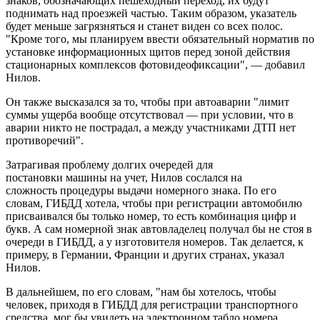
знаков, обозначающих пешеходный переход, их будут
поднимать над проезжей частью. Таким образом, указатель
будет меньше загрязняться и станет виден со всех полос.
"Кроме того, мы планируем ввести обязательный норматив по
установке информационных щитов перед зоной действия
стационарных комплексов фотовидеофиксации", — добавил
Нилов.
Он также высказался за то, чтобы при автоаварии "лимит
суммы ущерба вообще отсутствовал — при условии, что в
аварии никто не пострадал, а между участниками ДТП нет
противоречий".
Затрагивая проблему долгих очередей для
постановки машины на учет, Нилов сослался на
сложность процедуры выдачи номерного знака. По его
словам, ГИБДД хотела, чтобы при регистрации автомобилю
присваивался бы только номер, то есть комбинация цифр и
букв. А сам номерной знак автовладелец получал бы не стоя в
очереди в ГИБДД, а у изготовителя номеров. Так делается, к
примеру, в Германии, Франции и других странах, указал
Нилов.
В дальнейшем, по его словам, "нам бы хотелось, чтобы
человек, приходя в ГИБДД для регистрации транспортного
средства, мог бы увидеть на электронном табло номера,