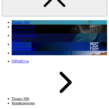
Право-300
Юррынок РФ:
35 лет спустя
Экологическое
право
Best Law
Firm Marketing
ПМЮФ 2026
ПРАВО.ru
Право-300
Конференции