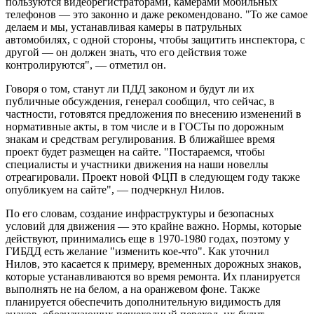
пользуются видеорегистраторами, камерами мобильных
телефонов — это законно и даже рекомендовано. "То же самое
делаем и мы, устанавливая камеры в патрульных
автомобилях, с одной стороны, чтобы защитить инспектора, с
другой — он должен знать, что его действия тоже
контролируются", — отметил он.
Говоря о том, станут ли ПДД законом и будут ли их
публичные обсуждения, генерал сообщил, что сейчас, в
частности, готовятся предложения по внесению изменений в
нормативные акты, в том числе и в ГОСТы по дорожным
знакам и средствам регулирования. В ближайшее время
проект будет размещен на сайте. "Постараемся, чтобы
специалисты и участники движения на наши новеллы
отреагировали. Проект новой ФЦП в следующем году также
опубликуем на сайте", — подчеркнул Нилов.
По его словам, создание инфраструктуры и безопасных
условий для движения — это крайне важно. Нормы, которые
действуют, принимались еще в 1970-1980 годах, поэтому у
ГИБДД есть желание "изменить кое-что". Как уточнил
Нилов, это касается к примеру, временных дорожных знаков,
которые устанавливаются во время ремонта. Их планируется
выполнять не на белом, а на оранжевом фоне. Также
планируется обеспечить дополнительную видимость для