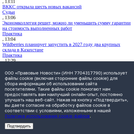
, 13:11
ВККС открыла шесть новых вакансий
Судьи
, 13:06
Экономколлегия решит, можно ли уменьшить сумму гарантии
на стоимость выполненных работ
Практика
, 13:04
Wildberries планирует запустить в 2027 году два крупных
склада в Казахстане
Практика
, 12:29
ВС разъяснил, как считать срок для взыскания судебных
расходов
ООО «Правовые Новости» (ИНН 7704317790) использует
Практика
файлы cookie (включая сторонние файлы cookie) для
, 11:12
сбора информации об использовании сайта
Утренний обзор за 4 августа: усиление контроля за сделкам
посетителями. Такие файлы cookie помогают нам
бизнеса и ограничение доступа к банкам через иностранные
предоставлять вам наилучший онлайн-опыт, постоянно
браузеры
улучшать наш веб-сайт. Нажав на кнопку «Подтвердить»,
Обзор СМИ
вы даете согласие на обработку файлов cookie в
, 10:12
соответствии с условиями, изложенными в нашей
«Промомеду» отказали в принудительной лицензии на
Политике использования cookie-файлов
.
препарат для терапии ВИЧ
Практика
Подтвердить
, 19:21
Реклама
Адвокатское бюро Санкт-Петербурга «Вертикаль» ИНН 7841290773
Реклама
АО"Право.ру" ИНН: 7708095468