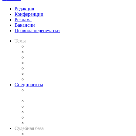
Редакция
Конференции
Реклама
Вакансии
Правила перепечатки
Темы
Практика
Законодательство
Процесс
Исследования
Рынок юридических услуг
Юридическое сообщество
Важнейшие правовые темы в прессе
Спецпроекты
Подкаст «В здравом уме
и твёрдой памяти»
Legal Design
Банкротная панорама
Советы для литигаторов
Сговоры на торгах
Авто
Судебная база
Картотека арбитражных дел