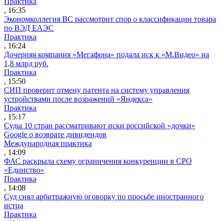
Практика
, 16:35
Экономколлегия ВС рассмотрит спор о классификации товара
по ВЭД ЕАЭС
Практика
, 16:24
Дочерняя компания «Мегафона» подала иск к «М.Видео» на
1,8 млрд руб.
Практика
, 15:50
СИП проверит отмену патента на систему управления
устройствами после возражений «Яндекса»
Практика
, 15:17
Суды 10 стран рассматривают иски российской «дочки»
Google о возврате дивидендов
Международная практика
, 14:09
ФАС раскрыла схему ограничения конкуренции в СРО
«Единство»
Практика
, 14:08
Суд снял арбитражную оговорку по просьбе иностранного
истца
Практика