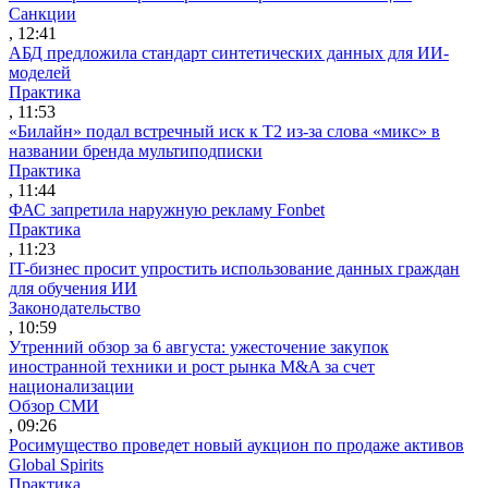
Санкции
, 12:41
АБД предложила стандарт синтетических данных для ИИ-
моделей
Практика
, 11:53
«Билайн» подал встречный иск к Т2 из-за слова «микс» в
названии бренда мультиподписки
Практика
, 11:44
ФАС запретила наружную рекламу Fonbet
Практика
, 11:23
IT-бизнес просит упростить использование данных граждан
для обучения ИИ
Законодательство
, 10:59
Утренний обзор за 6 августа: ужесточение закупок
иностранной техники и рост рынка M&A за счет
национализации
Обзор СМИ
, 09:26
Росимущество проведет новый аукцион по продаже активов
Global Spirits
Практика