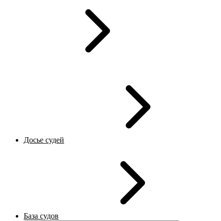
Досье судей
База судов