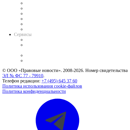
Решения арбитражных судов
Календарь рассмотрения арбитражных дел
Досье судей
Информация о судах
RSS лента новостей
Вакансии для юристов
Сервисы
Справочно-правовая система
Casebook: мониторинг дел
и компаний
Caselook: поиск и анализ практики
CASE.ONE: управление юридической службой
© ООО «Правовые новости». 2008-2026.
Номер свидетельства
ЭЛ № ФС 77 - 79910
.
Телефон редакции:
+7 (495) 645 37 60
Политика использования cookie-файлов
Политика конфиденциальности