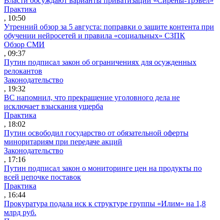
Власти обсуждают варианты приватизации «Сирены-Трэвел»
Практика
, 10:50
Утренний обзор за 5 августа: поправки о защите контента при
обучении нейросетей и правила «социальных» СЗПК
Обзор СМИ
, 09:37
Путин подписал закон об ограничениях для осужденных
релокантов
Законодательство
, 19:32
ВС напомнил, что прекращение уголовного дела не
исключает взыскания ущерба
Практика
, 18:02
Путин освободил государство от обязательной оферты
миноритариям при передаче акций
Законодательство
, 17:16
Путин подписал закон о мониторинге цен на продукты по
всей цепочке поставок
Практика
, 16:44
Прокуратура подала иск к структуре группы «Илим» на 1,8
млрд руб.