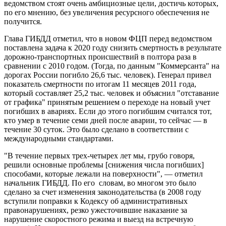
ведомством стоят очень амбициозные цели, достичь которых,
по его мнению, без увеличения ресурсного обеспечения не
получится.
Глава ГИБДД отметил, что в новом ФЦП перед ведомством
поставлена задача к 2020 году снизить смертность в результате
дорожно-транспортных происшествий в полтора раза в
сравнении с 2010 годом. (Тогда, по данным "Коммерсанта" на
дорогах России погибло 26,6 тыс. человек). Генерал привел
показатель смертности по итогам 11 месяцев 2011 года,
который составляет 25,2 тыс. человек и объяснил "отставание
от графика" принятым решением о переходе на новый учет
погибших в авариях. Если до этого погибшим считался тот,
кто умер в течение семи дней после аварии, то сейчас — в
течение 30 суток. Это было сделано в соответствии с
международными стандартами.
"В течение первых трех-четырех лет мы, грубо говоря,
решили основные проблемы [снижения числа погибших]
способами, которые лежали на поверхности", — отметил
начальник ГИБДД. По его словам, во многом это было
сделано за счет изменения законодательства (в 2008 году
вступили поправки к Кодексу об административных
правонарушениях, резко ужесточившие наказание за
нарушение скоростного режима и выезд на встречную