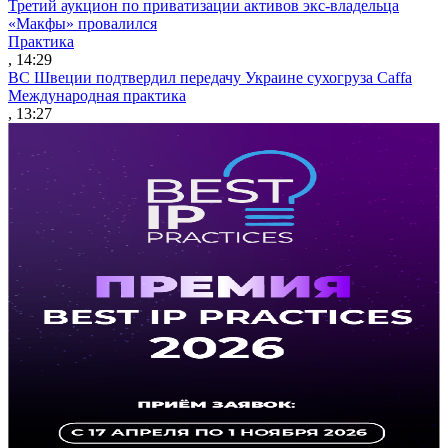
Третий аукцион по приватизации активов экс-владельца
«Макфы» провалился
Практика
, 14:29
ВС Швеции подтвердил передачу Украине сухогруза Caffa
Международная практика
, 13:27