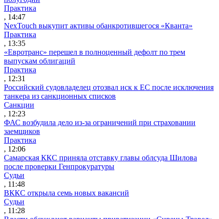
Практика
, 14:47
NexTouch выкупит активы обанкротившегося «Кванта»
Практика
, 13:35
«Евротранс» перешел в полноценный дефолт по трем
выпускам облигаций
Практика
, 12:31
Российский судовладелец отозвал иск к ЕС после исключения
танкера из санкционных списков
Санкции
, 12:23
ФАС возбудила дело из-за ограничений при страховании
заемщиков
Практика
, 12:06
Самарская ККС приняла отставку главы облсуда Шилова
после проверки Генпрокуратуры
Судьи
, 11:48
ВККС открыла семь новых вакансий
Судьи
, 11:28