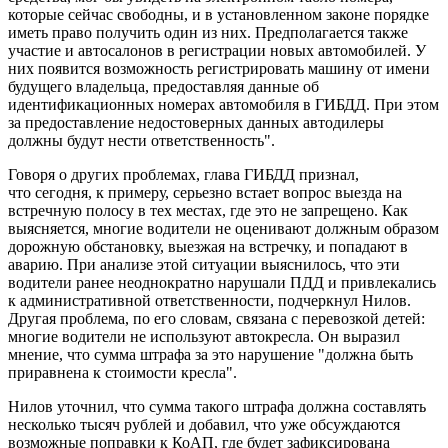
которые сейчас свободны, и в установленном законе порядке
иметь право получить один из них. Предполагается также
участие и автосалонов в регистрации новых автомобилей. У
них появится возможность регистрировать машину от имени
будущего владельца, предоставляя данные об
идентификационных номерах автомобиля в ГИБДД. При этом
за предоставление недостоверных данных автодилеры
должны будут нести ответственность".
Говоря о других проблемах, глава ГИБДД признал,
что сегодня, к примеру, серьезно встает вопрос выезда на
встречную полосу в тех местах, где это не запрещено. Как
выясняется, многие водители не оценивают должным образом
дорожную обстановку, выезжая на встречку, и попадают в
аварию. При анализе этой ситуации выяснилось, что эти
водители ранее неоднократно нарушали ПДД и привлекались
к административной ответственности, подчеркнул Нилов.
Другая проблема, по его словам, связана с перевозкой детей:
многие водители не используют автокресла. Он выразил
мнение, что сумма штрафа за это нарушение "должна быть
приравнена к стоимости кресла".
Нилов уточнил, что сумма такого штрафа должна составлять
несколько тысяч рублей и добавил, что уже обсуждаются
возможные поправки к КоАП, где будет зафиксирована