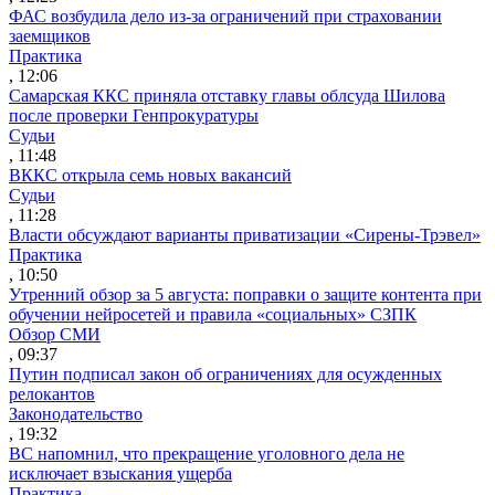
ФАС возбудила дело из-за ограничений при страховании
заемщиков
Практика
, 12:06
Самарская ККС приняла отставку главы облсуда Шилова
после проверки Генпрокуратуры
Судьи
, 11:48
ВККС открыла семь новых вакансий
Судьи
, 11:28
Власти обсуждают варианты приватизации «Сирены-Трэвел»
Практика
, 10:50
Утренний обзор за 5 августа: поправки о защите контента при
обучении нейросетей и правила «социальных» СЗПК
Обзор СМИ
, 09:37
Путин подписал закон об ограничениях для осужденных
релокантов
Законодательство
, 19:32
ВС напомнил, что прекращение уголовного дела не
исключает взыскания ущерба
Практика