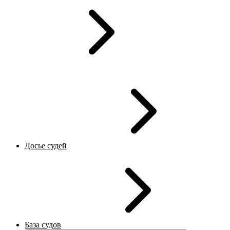
Досье судей
База судов