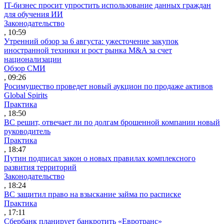
IT-бизнес просит упростить использование данных граждан
для обучения ИИ
Законодательство
, 10:59
Утренний обзор за 6 августа: ужесточение закупок
иностранной техники и рост рынка M&A за счет
национализации
Обзор СМИ
, 09:26
Росимущество проведет новый аукцион по продаже активов
Global Spirits
Практика
, 18:50
ВС решит, отвечает ли по долгам брошенной компании новый
руководитель
Практика
, 18:47
Путин подписал закон о новых правилах комплексного
развития территорий
Законодательство
, 18:24
ВС защитил право на взыскание займа по расписке
Практика
, 17:11
Сбербанк планирует банкротить «Евротранс»