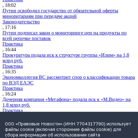
, 18:02
Путин освободил государство от обязательной оферты
миноритариям при передаче акций
Законодательство
, 17:16
Путин подписал закон о мониторинге цен на продукты по
всей цепочке поставок
Практика
, 16:44
Прокуратура подала иск к структуре группы «Илим» на 1,8
млрд руб.
Практика
, 16:35
Экономколлегия ВС рассмотрит спор о классификации товара
по ВЭД ЕАЭС
Практика
, 16:24
Дочерняя компания «Мегафона» подала иск к «М.Видео» на
1,8 млрд руб.
Практика
, 15:50
СИП проверит отмену патента на систему управления
ООО «Правовые Новости» (ИНН 7704317790) использует
устройствами после возражений «Яндекса»
файлы cookie (включая сторонние файлы cookie) для
Практика
сбора информации об использовании сайта