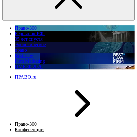
Право-300
Юррынок РФ:
35 лет спустя
Экологическое
право
Best Law
Firm Marketing
ПМЮФ 2026
ПРАВО.ru
Право-300
Конференции