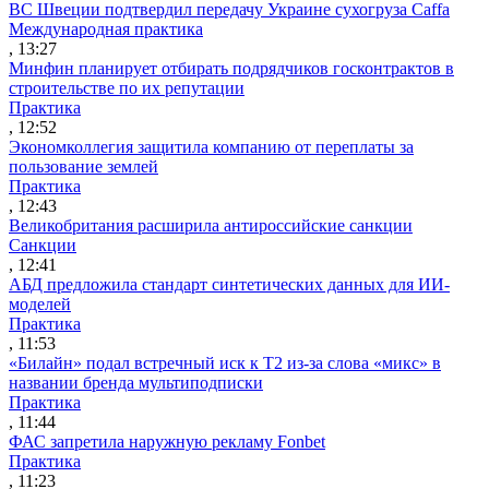
ВС Швеции подтвердил передачу Украине сухогруза Caffa
Международная практика
, 13:27
Минфин планирует отбирать подрядчиков госконтрактов в
строительстве по их репутации
Практика
, 12:52
Экономколлегия защитила компанию от переплаты за
пользование землей
Практика
, 12:43
Великобритания расширила антироссийские санкции
Санкции
, 12:41
АБД предложила стандарт синтетических данных для ИИ-
моделей
Практика
, 11:53
«Билайн» подал встречный иск к Т2 из-за слова «микс» в
названии бренда мультиподписки
Практика
, 11:44
ФАС запретила наружную рекламу Fonbet
Практика
, 11:23