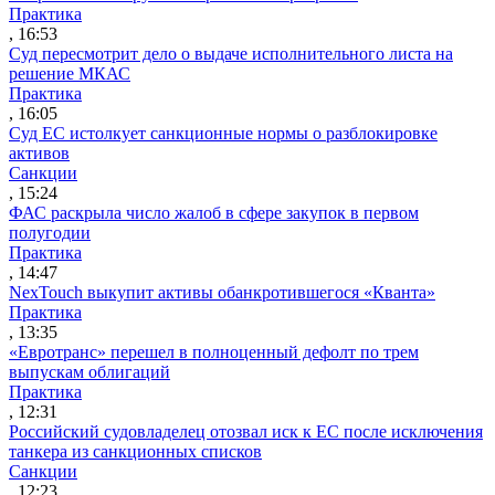
Практика
, 16:53
Суд пересмотрит дело о выдаче исполнительного листа на
решение МКАС
Практика
, 16:05
Суд ЕС истолкует санкционные нормы о разблокировке
активов
Санкции
, 15:24
ФАС раскрыла число жалоб в сфере закупок в первом
полугодии
Практика
, 14:47
NexTouch выкупит активы обанкротившегося «Кванта»
Практика
, 13:35
«Евротранс» перешел в полноценный дефолт по трем
выпускам облигаций
Практика
, 12:31
Российский судовладелец отозвал иск к ЕС после исключения
танкера из санкционных списков
Санкции
, 12:23