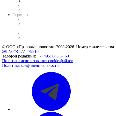
Информация о судах
RSS лента новостей
Вакансии для юристов
Сервисы
Справочно-правовая система
Casebook: мониторинг дел
и компаний
Caselook: поиск и анализ практики
CASE.ONE: управление юридической службой
© ООО «Правовые новости». 2008-2026.
Номер свидетельства
ЭЛ № ФС 77 - 79910
.
Телефон редакции:
+7 (495) 645 37 60
Политика использования cookie-файлов
Политика конфиденциальности