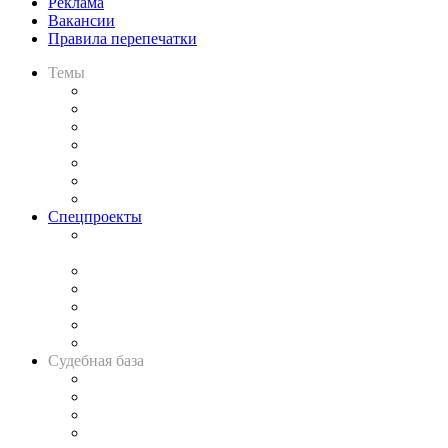
Реклама
Вакансии
Правила перепечатки
Темы
Практика
Законодательство
Процесс
Исследования
Рынок юридических услуг
Юридическое сообщество
Важнейшие правовые темы в прессе
Спецпроекты
Подкаст «В здравом уме
и твёрдой памяти»
Legal Design
Банкротная панорама
Советы для литигаторов
Сговоры на торгах
Авто
Судебная база
Картотека арбитражных дел
Решения арбитражных судов
Календарь рассмотрения арбитражных дел
Досье судей