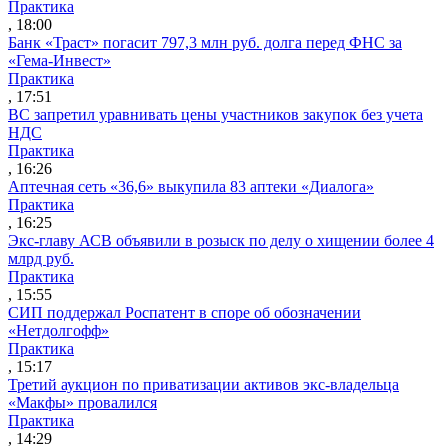
Практика
, 18:00
Банк «Траст» погасит 797,3 млн руб. долга перед ФНС за
«Гема-Инвест»
Практика
, 17:51
ВС запретил уравнивать цены участников закупок без учета
НДС
Практика
, 16:26
Аптечная сеть «36,6» выкупила 83 аптеки «Диалога»
Практика
, 16:25
Экс-главу АСВ объявили в розыск по делу о хищении более 4
млрд руб.
Практика
, 15:55
СИП поддержал Роспатент в споре об обозначении
«Нетдолгофф»
Практика
, 15:17
Третий аукцион по приватизации активов экс-владельца
«Макфы» провалился
Практика
, 14:29