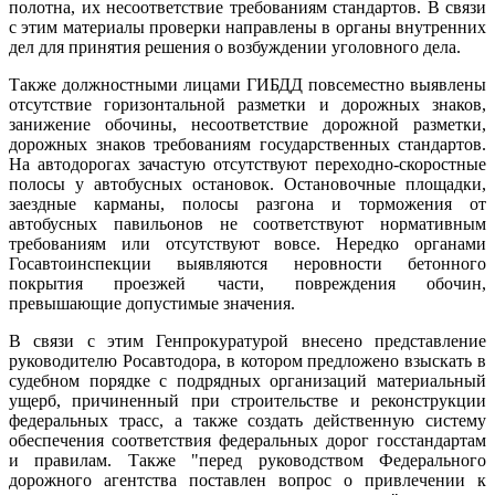
полотна, их несоответствие требованиям стандартов. В связи
с этим материалы проверки направлены в органы внутренних
дел для принятия решения о возбуждении уголовного дела.
Также должностными лицами ГИБДД повсеместно выявлены
отсутствие горизонтальной разметки и дорожных знаков,
занижение обочины, несоответствие дорожной разметки,
дорожных знаков требованиям государственных стандартов.
На автодорогах зачастую отсутствуют переходно-скоростные
полосы у автобусных остановок. Остановочные площадки,
заездные карманы, полосы разгона и торможения от
автобусных павильонов не соответствуют нормативным
требованиям или отсутствуют вовсе. Нередко органами
Госавтоинспекции выявляются неровности бетонного
покрытия проезжей части, повреждения обочин,
превышающие допустимые значения.
В связи с этим Генпрокуратурой внесено представление
руководителю Росавтодора, в котором предложено взыскать в
судебном порядке с подрядных организаций материальный
ущерб, причиненный при строительстве и реконструкции
федеральных трасс, а также создать действенную систему
обеспечения соответствия федеральных дорог госстандартам
и правилам. Также "перед руководством Федерального
дорожного агентства поставлен вопрос о привлечении к