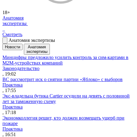
18+
Анатомия
экспертизы
Смотреть
Анатомия экспертизы
Новости
Анатомия
экспертизы
Минцифры предложило усилить контроль за сим-картами в
M2M-устройствах компаний
Законодательство
, 19:02
ВС рассмотрит иск о снятии партии «Яблоко» с выборов
Практика
, 17:55
Экс-владельца бутика Cartier осудили на девять с половиной
лет за таможенную схему
Практика
, 17:18
Экономколлегия решит, кто должен возмещать ущерб при
пожаре
Практика
, 16:51