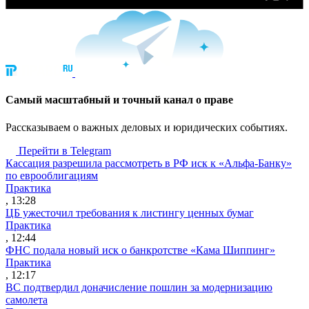
Cамый масштабный и точный канал о праве
Рассказываем о важных деловых и юридических событиях.
Перейти в Telegram
Кассация разрешила рассмотреть в РФ иск к «Альфа-Банку»
по еврооблигациям
Практика
, 13:28
ЦБ ужесточил требования к листингу ценных бумаг
Практика
, 12:44
ФНС подала новый иск о банкротстве «Кама Шиппинг»
Практика
, 12:17
ВС подтвердил доначисление пошлин за модернизацию
самолета