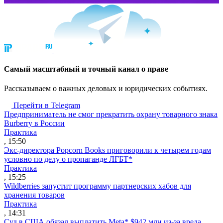
Cамый масштабный и точный канал о праве
Рассказываем о важных деловых и юридических событиях.
Перейти в Telegram
Предприниматель не смог прекратить охрану товарного знака
Burberry в России
Практика
, 15:50
Экс-директора Popcorn Books приговорили к четырем годам
условно по делу о пропаганде ЛГБТ*
Практика
, 15:25
Wildberries запустит программу партнерских хабов для
хранения товаров
Практика
, 14:31
Суд в США обязал выплатить Meta* $942 млн из-за вреда