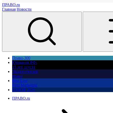
ПРАВО.ru
Главная
Новости
Право-300
Юррынок РФ:
35 лет спустя
Экологическое
право
Best Law
Firm Marketing
ПМЮФ 2026
ПРАВО.ru