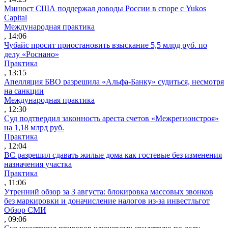
Минюст США поддержал доводы России в споре с Yukos
Capital
Международная практика
, 14:06
Чубайс просит приостановить взыскание 5,5 млрд руб. по
делу «Роснано»
Практика
, 13:15
Апелляция БВО разрешила «Альфа-Банку» судиться, несмотря
на санкции
Международная практика
, 12:30
Суд подтвердил законность ареста счетов «Межрегионстроя»
на 1,18 млрд руб.
Практика
, 12:04
ВС разрешил сдавать жилые дома как гостевые без изменения
назначения участка
Практика
, 11:06
Утренний обзор за 3 августа: блокировка массовых звонков
без маркировки и доначисление налогов из-за инвестльгот
Обзор СМИ
, 09:06