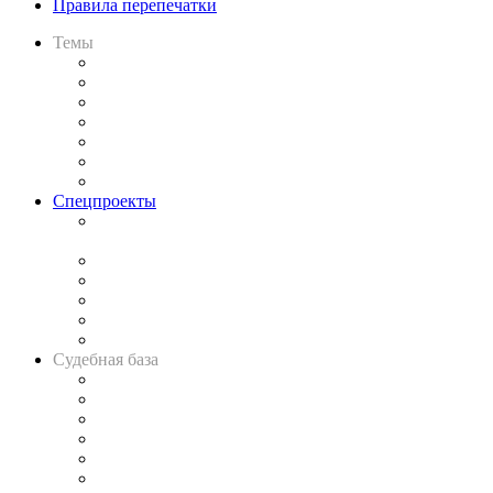
Правила перепечатки
Темы
Практика
Законодательство
Процесс
Исследования
Рынок юридических услуг
Юридическое сообщество
Важнейшие правовые темы в прессе
Спецпроекты
Подкаст «В здравом уме
и твёрдой памяти»
Legal Design
Банкротная панорама
Советы для литигаторов
Сговоры на торгах
Авто
Судебная база
Картотека арбитражных дел
Решения арбитражных судов
Календарь рассмотрения арбитражных дел
Досье судей
Информация о судах
RSS лента новостей