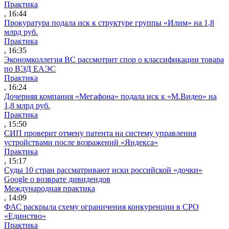
Практика
, 16:44
Прокуратура подала иск к структуре группы «Илим» на 1,8
млрд руб.
Практика
, 16:35
Экономколлегия ВС рассмотрит спор о классификации товара
по ВЭД ЕАЭС
Практика
, 16:24
Дочерняя компания «Мегафона» подала иск к «М.Видео» на
1,8 млрд руб.
Практика
, 15:50
СИП проверит отмену патента на систему управления
устройствами после возражений «Яндекса»
Практика
, 15:17
Суды 10 стран рассматривают иски российской «дочки»
Google о возврате дивидендов
Международная практика
, 14:09
ФАС раскрыла схему ограничения конкуренции в СРО
«Единство»
Практика