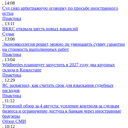
, 14:08
Суд снял арбитражную оговорку по просьбе иностранного
истца
Практика
, 13:11
ВККС открыла шесть новых вакансий
Судьи
, 13:06
Экономколлегия решит, можно ли уменьшить сумму гарантии
на стоимость выполненных работ
Практика
, 13:04
Wildberries планирует запустить в 2027 году два крупных
склада в Казахстане
Практика
, 12:29
ВС разъяснил, как считать срок для взыскания судебных
расходов
Практика
, 11:12
Утренний обзор за 4 августа: усиление контроля за сделкам
бизнеса и ограничение доступа к банкам через иностранные
браузеры
Обзор СМИ
, 10:12