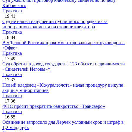
Суд ужесточил приговор ключевому свидетелю по делу
Кибовского
Практика
, 19:41
Суд не нашел нарушений публичного порядка из-за
иностранного элемента на стороне кредитора
Практика
, 18:34
В «Деловой России» прокомментировали арест руководства
«Эфко»
Практика
, 17:49
Суд обратил в доход государства 123 объекта недвижимости
«Свидетелей Иеговы»*
Практика
, 17:37
Новый владелец «Южуралзолота» начал процедуру выкупа
акций у миноритариев
Практика
, 17:36
ФНС просит прекратить банкротство «Трансаэро»
Практика
, 16:55
Обвинение запросило для Лерчек условный срок и штраф в
1,2 млрд руб.