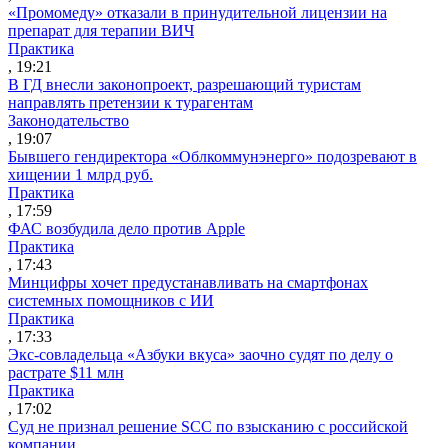
«Промомеду» отказали в принудительной лицензии на
препарат для терапии ВИЧ
Практика
, 19:21
В ГД внесли законопроект, разрешающий туристам
направлять претензии к турагентам
Законодательство
, 19:07
Бывшего гендиректора «Облкоммунэнерго» подозревают в
хищении 1 млрд руб.
Практика
, 17:59
ФАС возбудила дело против Apple
Практика
, 17:43
Минцифры хочет предустанавливать на смартфонах
системных помощников с ИИ
Практика
, 17:33
Экс-совладельца «Азбуки вкуса» заочно судят по делу о
растрате $11 млн
Практика
, 17:02
Суд не признал решение SCC по взысканию с российской
компании