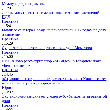
Международная практика
, 17:01
Дроны могут начать применять для фиксации нарушений
ПДД
Практика
, 15:41
Бывшего сенатора Сабадаша приговорили к 12 годам по делу
о хищении
Практика
, 15:29
Суд начал банкротство партнера экс-судьи Момотова
Практика
, 15:00
СИП заново рассмотрит спор «М.Видео» о товарном знаке
«Белая пятница»
Практика
, 14:45
«Страшно — и страшно интересно»: космонавт Кикина о том,
что роднит ее работу с юридической
Юрист
, 14:32
Экс-акционер взыскивает 2 млрд руб. убытков из-за размытой
доли
Практика
, 14:23