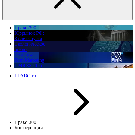
Право-300
Юррынок РФ:
35 лет спустя
Экологическое
право
Best Law
Firm Marketing
ПМЮФ 2026
ПРАВО.ru
Право-300
Конференции