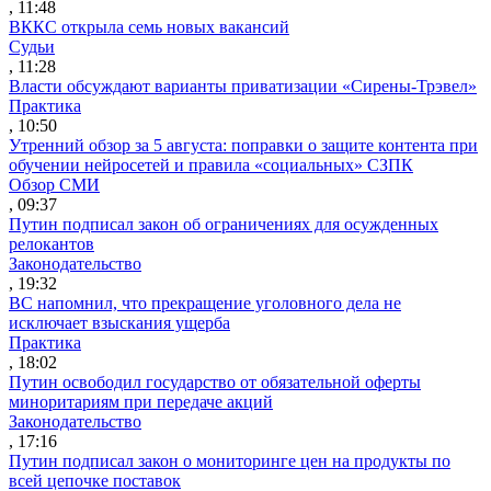
, 11:48
ВККС открыла семь новых вакансий
Судьи
, 11:28
Власти обсуждают варианты приватизации «Сирены-Трэвел»
Практика
, 10:50
Утренний обзор за 5 августа: поправки о защите контента при
обучении нейросетей и правила «социальных» СЗПК
Обзор СМИ
, 09:37
Путин подписал закон об ограничениях для осужденных
релокантов
Законодательство
, 19:32
ВС напомнил, что прекращение уголовного дела не
исключает взыскания ущерба
Практика
, 18:02
Путин освободил государство от обязательной оферты
миноритариям при передаче акций
Законодательство
, 17:16
Путин подписал закон о мониторинге цен на продукты по
всей цепочке поставок