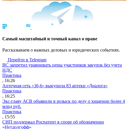
Cамый масштабный и точный канал о праве
Рассказываем о важных деловых и юридических событиях.
Перейти в Telegram
ВС запретил уравнивать цены участников закупок без учета
НДС
Практика
, 16:26
Аптечная сеть «36,6» выкупила 83 аптеки «Диалога»
Практика
, 16:25
Экс-главу АСВ объявили в розыск по делу о хищении более 4
млрд руб.
Практика
, 15:55
СИП поддержал Роспатент в споре об обозначении
«Нетдолгофф»