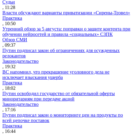
Судьи
, 11:28
Власти обсуждают варианты приватизации «Сирены-Трэвел»
Практика
, 10:50
Утренний обзор за 5 августа: поправки о защите контента при
обучении нейросетей и правила «социальных» СЗПК
Обзор СМИ
, 09:37
Путин подписал закон об ограничениях для осужденных
релокантов
Законодательство
, 19:32
ВС напомнил, что прекращение уголовного дела не
исключает взыскания ущерба
Практика
, 18:02
Путин освободил государство от обязательной оферты
миноритариям при передаче акций
Законодательство
, 17:16
Путин подписал закон о мониторинге цен на продукты по
всей цепочке поставок
Практика
, 16:44