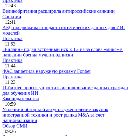
Практика
, 12:43
Великобритания расширила антироссийские санкции
Санкции
, 12:41
АБД предложила стандарт синтетических данных для ИИ-
моделей
Практика
, 11:53
«Билайн» подал встречный иск к Т2 из-за слова «микс» в
названии бренда мультиподписки
Практика
, 11:44
ФАС запретила наружную рекламу Fonbet
Практика
, 11:23
IT-бизнес просит упростить использование данных граждан
для обучения ИИ
Законодательство
, 10:59
Утренний обзор за 6 августа: ужесточение закупок
иностранной техники и рост рынка M&A за счет
национализации
Обзор СМИ
, 09:26