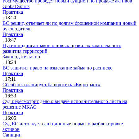
Росимущество проведет новый аукцион по продаже активов
Global Spirits
Практика
, 18:50
ВС решит, отвечает ли по долгам брошенной компании новый
руководитель
Практика
, 18:47
Путин подписал закон о новых правилах комплексного
развития территорий
Законодательство
, 18:24
ВС защитил право на взыскание займа по расписке
Практика
, 17:11
Сбербанк планирует банкротить «Евротранс»
Практика
, 16:53
Суд пересмотрит дело о выдаче исполнительного листа на
решение МКАС
Практика
, 16:05
Суд ЕС истолкует санкционные нормы о разблокировке
активов
Санкции