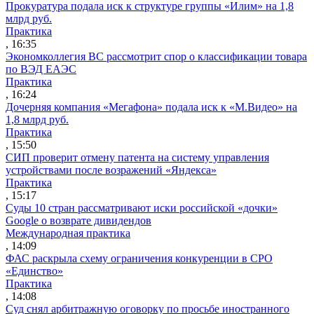
Прокуратура подала иск к структуре группы «Илим» на 1,8
млрд руб.
Практика
, 16:35
Экономколлегия ВС рассмотрит спор о классификации товара
по ВЭД ЕАЭС
Практика
, 16:24
Дочерняя компания «Мегафона» подала иск к «М.Видео» на
1,8 млрд руб.
Практика
, 15:50
СИП проверит отмену патента на систему управления
устройствами после возражений «Яндекса»
Практика
, 15:17
Суды 10 стран рассматривают иски российской «дочки»
Google о возврате дивидендов
Международная практика
, 14:09
ФАС раскрыла схему ограничения конкуренции в СРО
«Единство»
Практика
, 14:08
Суд снял арбитражную оговорку по просьбе иностранного