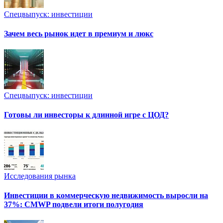
Спецвыпуск: инвестиции
Зачем весь рынок идет в премиум и люкс
Спецвыпуск: инвестиции
Готовы ли инвесторы к длинной игре с ЦОД?
Исследования рынка
Инвестиции в коммерческую недвижимость выросли на
37%: CMWP подвели итоги полугодия