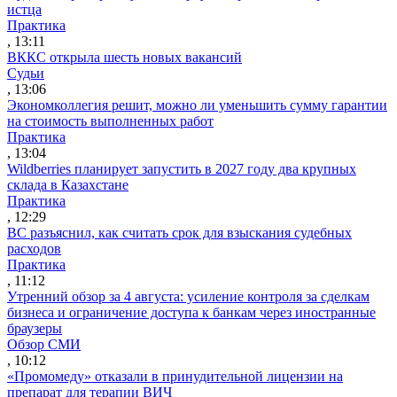
истца
Практика
, 13:11
ВККС открыла шесть новых вакансий
Судьи
, 13:06
Экономколлегия решит, можно ли уменьшить сумму гарантии
на стоимость выполненных работ
Практика
, 13:04
Wildberries планирует запустить в 2027 году два крупных
склада в Казахстане
Практика
, 12:29
ВС разъяснил, как считать срок для взыскания судебных
расходов
Практика
, 11:12
Утренний обзор за 4 августа: усиление контроля за сделкам
бизнеса и ограничение доступа к банкам через иностранные
браузеры
Обзор СМИ
, 10:12
«Промомеду» отказали в принудительной лицензии на
препарат для терапии ВИЧ