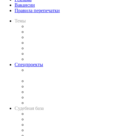
Вакансии
Правила перепечатки
Темы
Практика
Законодательство
Процесс
Исследования
Рынок юридических услуг
Юридическое сообщество
Важнейшие правовые темы в прессе
Спецпроекты
Подкаст «В здравом уме
и твёрдой памяти»
Legal Design
Банкротная панорама
Советы для литигаторов
Сговоры на торгах
Авто
Судебная база
Картотека арбитражных дел
Решения арбитражных судов
Календарь рассмотрения арбитражных дел
Досье судей
Информация о судах