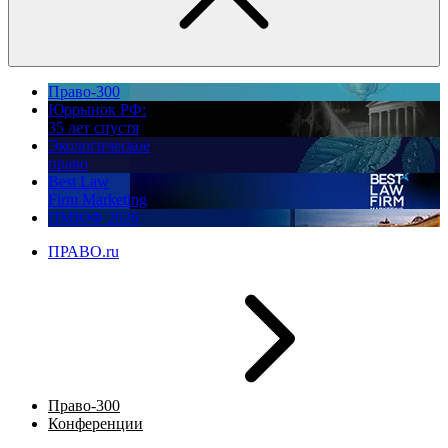
Право-300
Юррынок РФ:
35 лет спустя
Экологическое
право
Best Law
Firm Marketing
ПМЮФ 2026
ПРАВО.ru
Право-300
Конференции