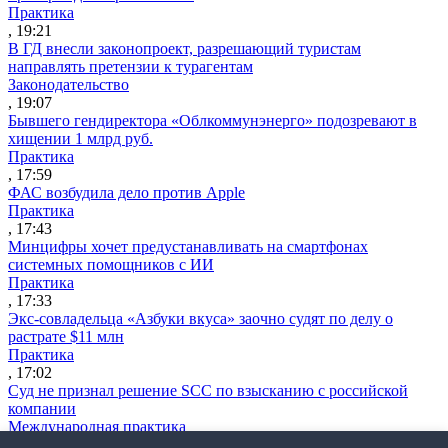
Практика
, 19:21
В ГД внесли законопроект, разрешающий туристам
направлять претензии к турагентам
Законодательство
, 19:07
Бывшего гендиректора «Облкоммунэнерго» подозревают в
хищении 1 млрд руб.
Практика
, 17:59
ФАС возбудила дело против Apple
Практика
, 17:43
Минцифры хочет предустанавливать на смартфонах
системных помощников с ИИ
Практика
, 17:33
Экс-совладельца «Азбуки вкуса» заочно судят по делу о
растрате $11 млн
Практика
, 17:02
Суд не признал решение SCC по взысканию с российской
компании
Международная практика
, 17:01