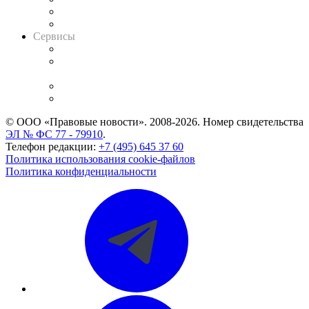
RSS лента новостей
Вакансии для юристов
Сервисы
Справочно-правовая система
Casebook: мониторинг дел
и компаний
Caselook: поиск и анализ практики
CASE.ONE: управление юридической службой
© ООО «Правовые новости». 2008-2026.
Номер свидетельства
ЭЛ № ФС 77 - 79910
.
Телефон редакции:
+7 (495) 645 37 60
Политика использования cookie-файлов
Политика конфиденциальности