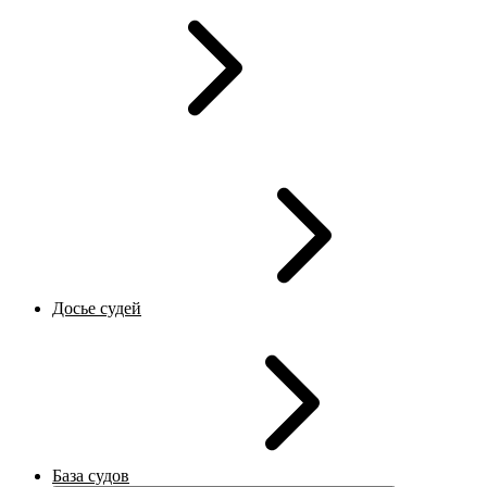
Досье судей
База судов