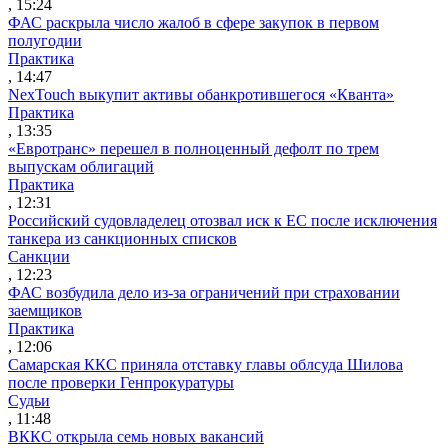
, 15:24
ФАС раскрыла число жалоб в сфере закупок в первом
полугодии
Практика
, 14:47
NexTouch выкупит активы обанкротившегося «Кванта»
Практика
, 13:35
«Евротранс» перешел в полноценный дефолт по трем
выпускам облигаций
Практика
, 12:31
Российский судовладелец отозвал иск к ЕС после исключения
танкера из санкционных списков
Санкции
, 12:23
ФАС возбудила дело из-за ограничений при страховании
заемщиков
Практика
, 12:06
Самарская ККС приняла отставку главы облсуда Шилова
после проверки Генпрокуратуры
Судьи
, 11:48
ВККС открыла семь новых вакансий