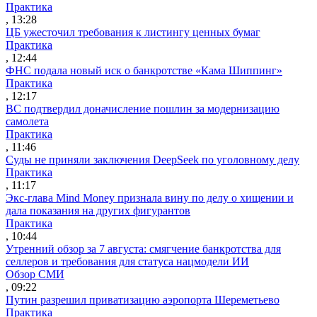
Практика
, 13:28
ЦБ ужесточил требования к листингу ценных бумаг
Практика
, 12:44
ФНС подала новый иск о банкротстве «Кама Шиппинг»
Практика
, 12:17
ВС подтвердил доначисление пошлин за модернизацию
самолета
Практика
, 11:46
Суды не приняли заключения DeepSeek по уголовному делу
Практика
, 11:17
Экс-глава Mind Money признала вину по делу о хищении и
дала показания на других фигурантов
Практика
, 10:44
Утренний обзор за 7 августа: смягчение банкротства для
селлеров и требования для статуса нацмодели ИИ
Обзор СМИ
, 09:22
Путин разрешил приватизацию аэропорта Шереметьево
Практика