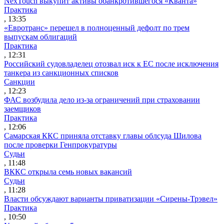
NexTouch выкупит активы обанкротившегося «Кванта»
Практика
, 13:35
«Евротранс» перешел в полноценный дефолт по трем
выпускам облигаций
Практика
, 12:31
Российский судовладелец отозвал иск к ЕС после исключения
танкера из санкционных списков
Санкции
, 12:23
ФАС возбудила дело из-за ограничений при страховании
заемщиков
Практика
, 12:06
Самарская ККС приняла отставку главы облсуда Шилова
после проверки Генпрокуратуры
Судьи
, 11:48
ВККС открыла семь новых вакансий
Судьи
, 11:28
Власти обсуждают варианты приватизации «Сирены-Трэвел»
Практика
, 10:50