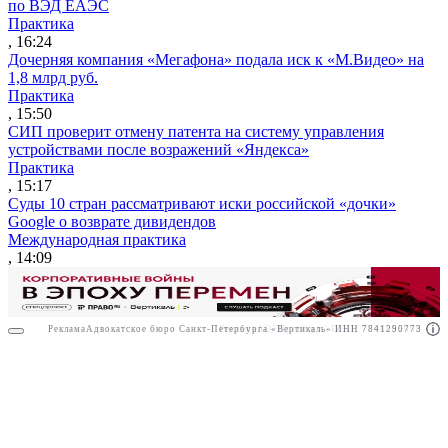
по ВЭД ЕАЭС
Практика
, 16:24
Дочерняя компания «Мегафона» подала иск к «М.Видео» на
1,8 млрд руб.
Практика
, 15:50
СИП проверит отмену патента на систему управления
устройствами после возражений «Яндекса»
Практика
, 15:17
Суды 10 стран рассматривают иски российской «дочки»
Google о возврате дивидендов
Международная практика
, 14:09
Реклама
Адвокатское бюро Санкт-Петербурга «Вертикаль» ИНН 7841290773
Реклама
АО"Право.ру" ИНН: 7708095468