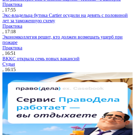
Практика
, 17:55
Экс-владельца бутика Cartier осудили на девять с половиной
лет за таможенную схему
Практика
, 17:18
Экономколлегия решит, кто должен возмещать ущерб при
пожаре
Практика
, 16:51
ВККС открыла семь новых вакансий
Судьи
, 16:15