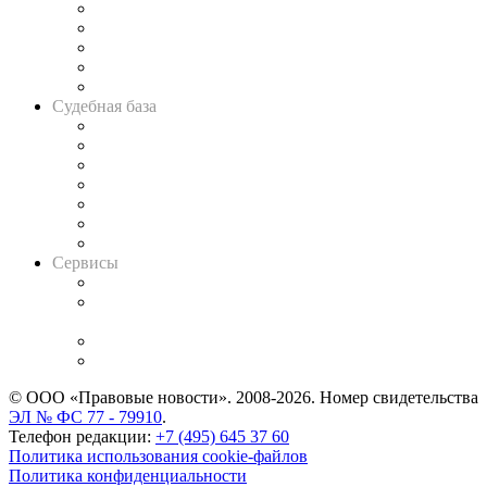
Legal Design
Банкротная панорама
Советы для литигаторов
Сговоры на торгах
Авто
Судебная база
Картотека арбитражных дел
Решения арбитражных судов
Календарь рассмотрения арбитражных дел
Досье судей
Информация о судах
RSS лента новостей
Вакансии для юристов
Сервисы
Справочно-правовая система
Casebook: мониторинг дел
и компаний
Caselook: поиск и анализ практики
CASE.ONE: управление юридической службой
© ООО «Правовые новости». 2008-2026.
Номер свидетельства
ЭЛ № ФС 77 - 79910
.
Телефон редакции:
+7 (495) 645 37 60
Политика использования cookie-файлов
Политика конфиденциальности