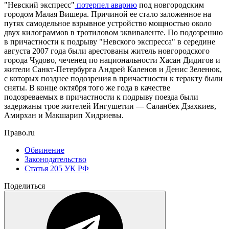
"Невский экспресс"
потерпел аварию
под новгородским
городом Малая Вишера. Причиной ее стало заложенное на
путях самодельное взрывное устройство мощностью около
двух килограммов в тротиловом эквиваленте. По подозрению
в причастности к подрыву "Невского экспресса" в середине
августа 2007 года были арестованы житель новгородского
города Чудово, чеченец по национальности Хасан Дидигов и
жители Санкт-Петербурга Андрей Каленов и Денис Зеленюк,
с которых позднее подозрения в причастности к теракту были
сняты. В конце октября того же года в качестве
подозреваемых в причастности к подрыву поезда были
задержаны трое жителей Ингушетии — Саланбек Дзахкиев,
Амирхан и Макшарип Хидриевы.
Право.ru
Обвинение
Законодательство
Статья 205 УК РФ
Поделиться