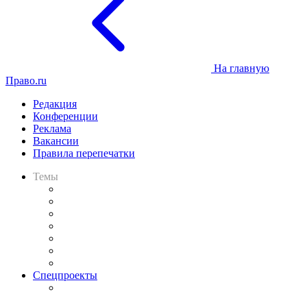
На главную
Право.ru
Редакция
Конференции
Реклама
Вакансии
Правила перепечатки
Темы
Практика
Законодательство
Процесс
Исследования
Рынок юридических услуг
Юридическое сообщество
Важнейшие правовые темы в прессе
Спецпроекты
Подкаст «В здравом уме
и твёрдой памяти»