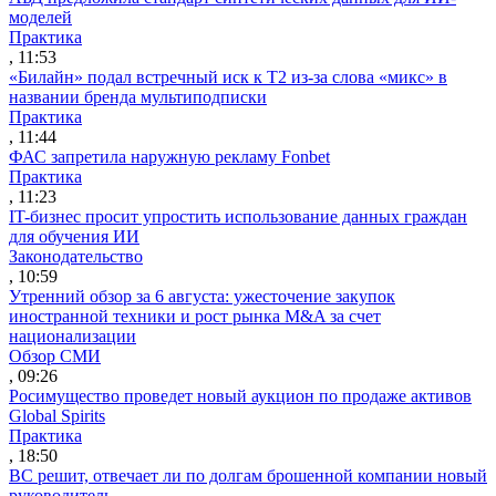
моделей
Практика
, 11:53
«Билайн» подал встречный иск к Т2 из-за слова «микс» в
названии бренда мультиподписки
Практика
, 11:44
ФАС запретила наружную рекламу Fonbet
Практика
, 11:23
IT-бизнес просит упростить использование данных граждан
для обучения ИИ
Законодательство
, 10:59
Утренний обзор за 6 августа: ужесточение закупок
иностранной техники и рост рынка M&A за счет
национализации
Обзор СМИ
, 09:26
Росимущество проведет новый аукцион по продаже активов
Global Spirits
Практика
, 18:50
ВС решит, отвечает ли по долгам брошенной компании новый
руководитель