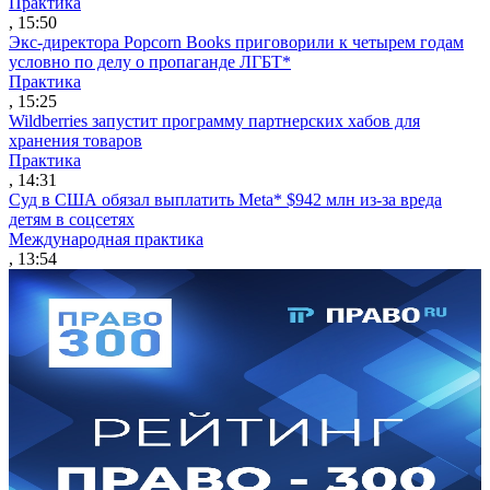
Практика
, 15:50
Экс-директора Popcorn Books приговорили к четырем годам
условно по делу о пропаганде ЛГБТ*
Практика
, 15:25
Wildberries запустит программу партнерских хабов для
хранения товаров
Практика
, 14:31
Суд в США обязал выплатить Meta* $942 млн из-за вреда
детям в соцсетях
Международная практика
, 13:54