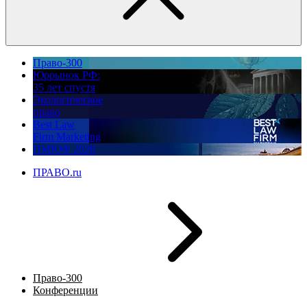
Право-300
Юррынок РФ:
35 лет спустя
Экологическое
право
Best Law
Firm Marketing
ПМЮФ 2026
ПРАВО.ru
Право-300
Конференции