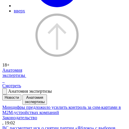
вверх
18+
Анатомия
экспертизы
Смотреть
Анатомия экспертизы
Новости
Анатомия
экспертизы
Минцифры предложило усилить контроль за сим-картами в
M2M-устройствах компаний
Законодательство
, 19:02
ВС рассмотрит иск о снятии партии «Яблоко» с выборов