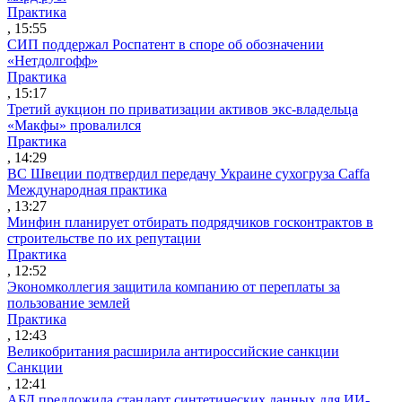
Практика
, 15:55
СИП поддержал Роспатент в споре об обозначении
«Нетдолгофф»
Практика
, 15:17
Третий аукцион по приватизации активов экс-владельца
«Макфы» провалился
Практика
, 14:29
ВС Швеции подтвердил передачу Украине сухогруза Caffa
Международная практика
, 13:27
Минфин планирует отбирать подрядчиков госконтрактов в
строительстве по их репутации
Практика
, 12:52
Экономколлегия защитила компанию от переплаты за
пользование землей
Практика
, 12:43
Великобритания расширила антироссийские санкции
Санкции
, 12:41
АБД предложила стандарт синтетических данных для ИИ-