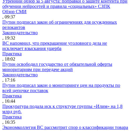
Утренний обзор за 5 августа: поправки о защите контента при
обучении нейросетей и правила «социальных» СЗПК
Обзор СМИ
, 09:37
Путин подписал закон об ограничениях для осужденных
релокантов
Законодательство
, 19:32
ВС напомнил, что прекращение уголовного дела не
исключает взыскания ущерба
Практика
, 18:02
Путин освободил государство от обязательной оферты
миноритариям при передаче акций
Законодательство
, 17:16
Путин подписал закон о мониторинге цен на продукты по
всей цепочке поставок
Практика
, 16:44
Прокуратура подала иск к структуре группы «Илим» на 1,8
млрд руб.
Практика
, 16:35
Экономколлегия ВС рассмотрит спор о классификации товара