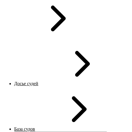
Досье судей
База судов