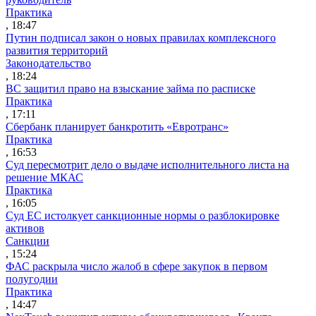
Практика
, 18:47
Путин подписал закон о новых правилах комплексного
развития территорий
Законодательство
, 18:24
ВС защитил право на взыскание займа по расписке
Практика
, 17:11
Сбербанк планирует банкротить «Евротранс»
Практика
, 16:53
Суд пересмотрит дело о выдаче исполнительного листа на
решение МКАС
Практика
, 16:05
Суд ЕС истолкует санкционные нормы о разблокировке
активов
Санкции
, 15:24
ФАС раскрыла число жалоб в сфере закупок в первом
полугодии
Практика
, 14:47