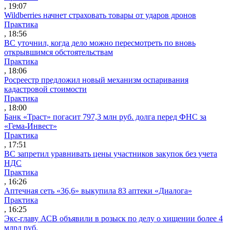
, 19:07
Wildberries начнет страховать товары от ударов дронов
Практика
, 18:56
ВС уточнил, когда дело можно пересмотреть по вновь
открывшимся обстоятельствам
Практика
, 18:06
Росреестр предложил новый механизм оспаривания
кадастровой стоимости
Практика
, 18:00
Банк «Траст» погасит 797,3 млн руб. долга перед ФНС за
«Гема-Инвест»
Практика
, 17:51
ВС запретил уравнивать цены участников закупок без учета
НДС
Практика
, 16:26
Аптечная сеть «36,6» выкупила 83 аптеки «Диалога»
Практика
, 16:25
Экс-главу АСВ объявили в розыск по делу о хищении более 4
млрд руб.