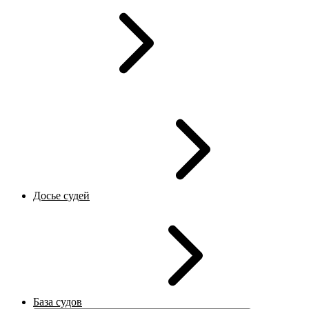
Досье судей
База судов