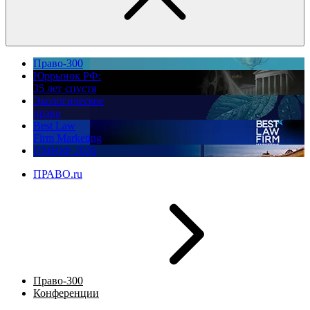
Право-300
Юррынок РФ:
35 лет спустя
Экологическое
право
Best Law
Firm Marketing
ПМЮФ 2026
ПРАВО.ru
Право-300
Конференции