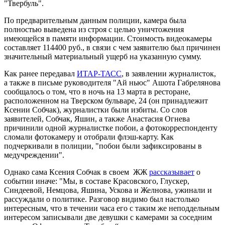
"Твербуль".
По предварительным данным полиции, камера была
полностью выведена из строя с целью уничтожения
имеющейся в памяти информации. Стоимость видеокамеры
составляет 114400 руб., в связи с чем заявителю был причинен
значительный материальный ущерб на указанную сумму.
Как ранее передавал
ИТАР-ТАСС
, в заявлении журналисток,
а также в письме руководителя "Ай ньюc" Ашота Габрелянова
сообщалось о том, что в ночь на 13 марта в ресторане,
расположенном на Тверском бульваре, 24 (он принадлежит
Ксении Собчак), журналистки были избиты. Со слов
заявителей, Собчак, Яшин, а также Анастасия Огнева
причинили одной журналистке побои, а фотокорреспонденту
сломали фотокамеру и отобрали флэш-карту. Как
подчеркивали в полиции, "побои были зафиксированы в
медучреждении".
Однако сама Ксения Собчак в своем ЖЖ
рассказывает
о
событии иначе: "Мы, в составе Красовского, Глускер,
Синдеевой, Немцова, Яшина, Ускова и Желнова, ужинали и
рассуждали о политике. Разговор видимо был настолько
интересным, что в течении часа его с таким же неподдельным
интересом записывали две девушки с камерами за соседним