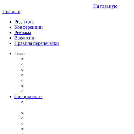
На главную
Право.ru
Редакция
Конференции
Реклама
Вакансии
Правила перепечатки
Темы
Практика
Законодательство
Процесс
Исследования
Рынок юридических услуг
Юридическое сообщество
Важнейшие правовые темы в прессе
Спецпроекты
Подкаст «В здравом уме
и твёрдой памяти»
Legal Design
Банкротная панорама
Советы для литигаторов
Сговоры на торгах