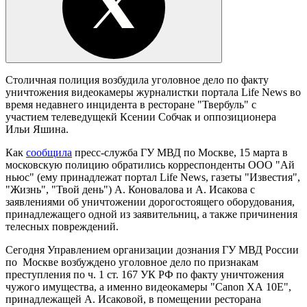
Столичная полиция возбудила уголовное дело по факту
уничтожения видеокамеры журналистки портала Life News во
время недавнего инцидента в ресторане "Твербуль" с
участием телеведущекй Ксении Собчак и оппозиционера
Ильи Яшина.
Как
сообщила
пресс-служба ГУ МВД по Москве, 15 марта в
московскую полицию обратились корреспонденты ООО "Ай
ньюc" (ему принадлежат портал Life News, газеты "Известия",
"Жизнь", "Твой день") А. Коновалова и А. Исакова с
заявлениями об уничтожении дорогостоящего оборудования,
принадлежащего одной из заявительниц, а также причинения
телесных повреждений.
Сегодня Управлением организации дознания ГУ МВД России
по Москве возбуждено уголовное дело по признакам
преступления по ч. 1 ст. 167 УК РФ по факту уничтожения
чужого имущества, а именно видеокамеры "Canon ХА 10Е",
принадлежащей А. Исаковой, в помещении ресторана