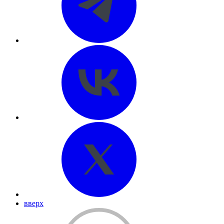
вверх