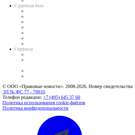
Авто
Судебная база
Картотека арбитражных дел
Решения арбитражных судов
Календарь рассмотрения арбитражных дел
Досье судей
Информация о судах
RSS лента новостей
Вакансии для юристов
Сервисы
Справочно-правовая система
Casebook: мониторинг дел
и компаний
Caselook: поиск и анализ практики
CASE.ONE: управление юридической службой
© ООО «Правовые новости». 2008-2026.
Номер свидетельства
ЭЛ № ФС 77 - 79910
.
Телефон редакции:
+7 (495) 645 37 60
Политика использования cookie-файлов
Политика конфиденциальности