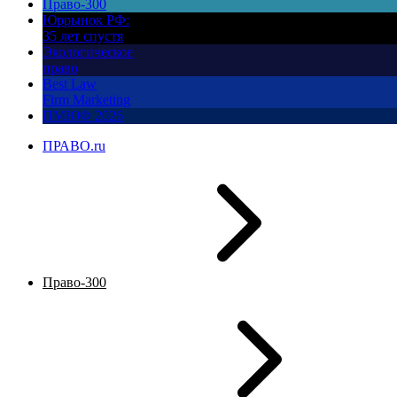
Право-300
Юррынок РФ:
35 лет спустя
Экологическое
право
Best Law
Firm Marketing
ПМЮФ 2026
ПРАВО.ru
Право-300