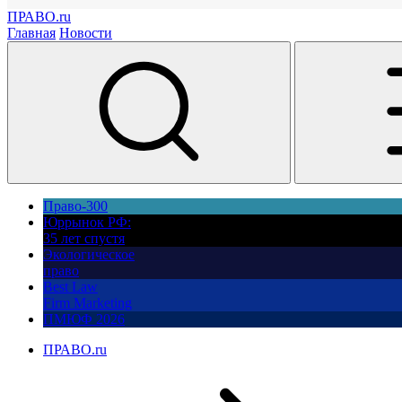
ПРАВО.ru
Главная
Новости
Право-300
Юррынок РФ:
35 лет спустя
Экологическое
право
Best Law
Firm Marketing
ПМЮФ 2026
ПРАВО.ru