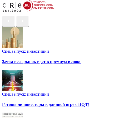
Спецвыпуск: инвестиции
Зачем весь рынок идет в премиум и люкс
Спецвыпуск: инвестиции
Готовы ли инвесторы к длинной игре с ЦОД?