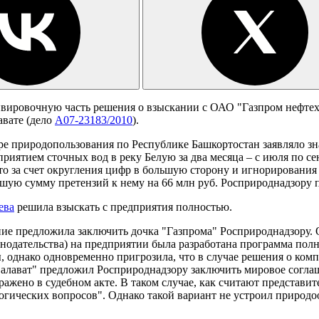
вировочную часть решения о взыскании с ОАО "Газпром нефтехи
авате (дело
А07-23183/2010
).
е природопользования по Республике Башкортостан заявляло зн
иятием сточных вод в реку Белую за два месяца – с июля по сен
что за счет округления цифр в большую сторону и игнорирования
шую сумму претензий к нему на 66 млн руб. Росприроднадзору п
ева
решила взыскать с предприятия полностью.
ение предложила заключить дочка "Газпрома" Росприроднадзору. 
нодательства) на предприятии была разработана программа по
 однако одновременно пригрозила, что в случае решения о комп
 Салават" предложил Росприроднадзору заключить мировое согл
ражено в судебном акте. В таком случае, как считают представи
огических вопросов". Однако такой вариант не устроил природо