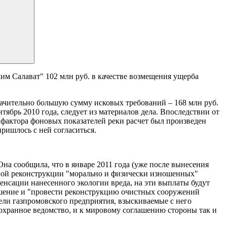
м Салават" 102 млн руб. в качестве возмещения ущерба
ачительно большую сумму исковых требований – 168 млн руб.
тябрь 2010 года, следует из материалов дела. Впоследствии от
 фактора фоновых показателей реки расчет был произведен
ришлось с ней согласиться.
Она сообщила, что в январе 2011 года (уже после вынесения
лной реконструкции "морально и физически изношенных"
енсации нанесенного экологии вреда, на эти выплаты будут
ашение и "провести реконструкцию очистных сооружений
тели газпромовского предприятия, взыскиваемые с него
охранное ведомство, и к мировому соглашению стороны так и