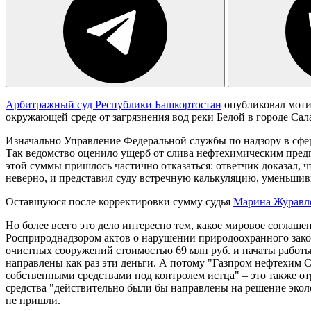
Арбитражный суд Республики Башкортостан
опубликовал моти
окружающей среде от загрязнения вод реки Белой в городе Сал
Изначально Управление Федеральной службы по надзору в сфер
Так ведомство оценило ущерб от слива нефтехимическим предпр
этой суммы пришлось частично отказаться: ответчик доказал, 
неверно, и представил суду встречную калькуляцию, уменьшив
Оставшуюся после корректировки сумму судья
Марина Журавл
Но более всего это дело интересно тем, какое мировое соглаш
Росприроднадзором актов о нарушении природоохранного зако
очистных сооружений стоимостью 69 млн руб. и начаты работы,
направлены как раз эти деньги. А потому "Газпром нефтехим
собственными средствами под контролем истца" – это также от
средства "действительно были бы направлены на решение экол
не пришли.