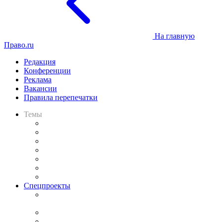
На главную
Право.ru
Редакция
Конференции
Реклама
Вакансии
Правила перепечатки
Темы
Практика
Законодательство
Процесс
Исследования
Рынок юридических услуг
Юридическое сообщество
Важнейшие правовые темы в прессе
Спецпроекты
Подкаст «В здравом уме
и твёрдой памяти»
Legal Design
Банкротная панорама