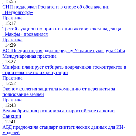
, 15:55
СИП поддержал Роспатент в споре об обозначении
«Нетдолгофф»
Практика
, 15:17
Третий аукцион по приватизации активов экс-владельца
«Макфы» провалился
Практика
, 14:29
ВС Швеции подтвердил передачу Украине сухогруза Caffa
Международная практика
, 13:27
Минфин планирует отбирать подрядчиков госконтрактов в
строительстве по их репутации
Практика
, 12:52
Экономколлегия защитила компанию от переплаты за
пользование землей
Практика
, 12:43
Великобритания расширила антироссийские санкции
Санкции
, 12:41
АБД предложила стандарт синтетических данных для ИИ-
моделей