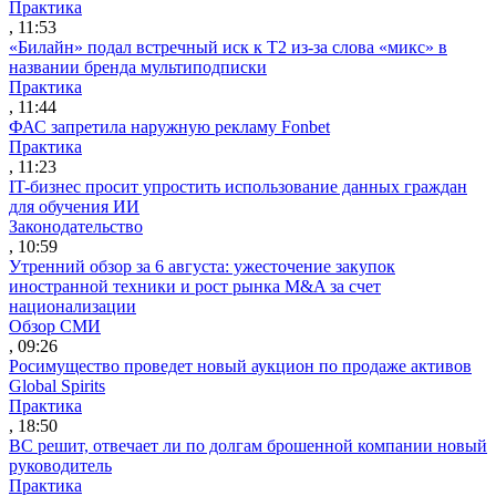
Практика
, 11:53
«Билайн» подал встречный иск к Т2 из-за слова «микс» в
названии бренда мультиподписки
Практика
, 11:44
ФАС запретила наружную рекламу Fonbet
Практика
, 11:23
IT-бизнес просит упростить использование данных граждан
для обучения ИИ
Законодательство
, 10:59
Утренний обзор за 6 августа: ужесточение закупок
иностранной техники и рост рынка M&A за счет
национализации
Обзор СМИ
, 09:26
Росимущество проведет новый аукцион по продаже активов
Global Spirits
Практика
, 18:50
ВС решит, отвечает ли по долгам брошенной компании новый
руководитель
Практика