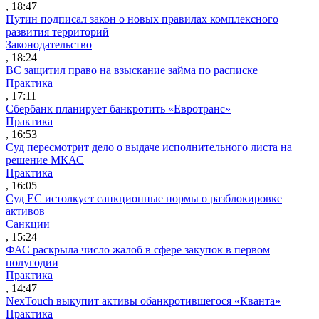
, 18:47
Путин подписал закон о новых правилах комплексного
развития территорий
Законодательство
, 18:24
ВС защитил право на взыскание займа по расписке
Практика
, 17:11
Сбербанк планирует банкротить «Евротранс»
Практика
, 16:53
Суд пересмотрит дело о выдаче исполнительного листа на
решение МКАС
Практика
, 16:05
Суд ЕС истолкует санкционные нормы о разблокировке
активов
Санкции
, 15:24
ФАС раскрыла число жалоб в сфере закупок в первом
полугодии
Практика
, 14:47
NexTouch выкупит активы обанкротившегося «Кванта»
Практика