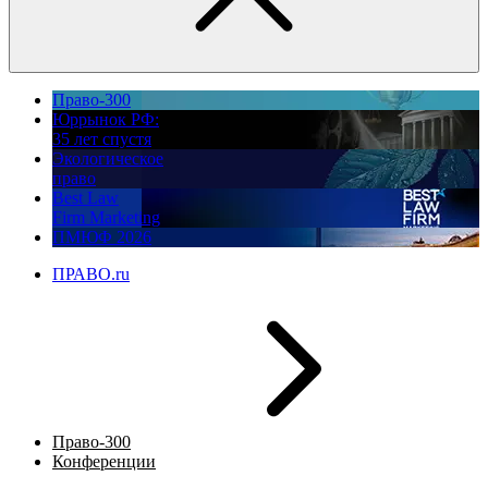
Право-300
Юррынок РФ:
35 лет спустя
Экологическое
право
Best Law
Firm Marketing
ПМЮФ 2026
ПРАВО.ru
Право-300
Конференции