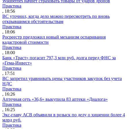
Wildberries начнет страховать товары от ударов дронов
Практика
, 18:56
ВС уточнил, когда дело можно пересмотреть по вновь
открывшимся обстоятельствам
Практика
, 18:06
Росреестр предложил новый механизм оспаривания
кадастровой стоимости
Практика
, 18:00
Банк «Траст» погасит 797,3 млн руб. долга перед ФНС за
«Гема-Инвест»
Практика
, 17:51
ВС запретил уравнивать цены участников закупок без учета
НДС
Практика
, 16:26
Аптечная сеть «36,6» выкупила 83 аптеки «Диалога»
Практика
, 16:25
Экс-главу АСВ объявили в розыск по делу о хищении более 4
млрд руб.
Практика