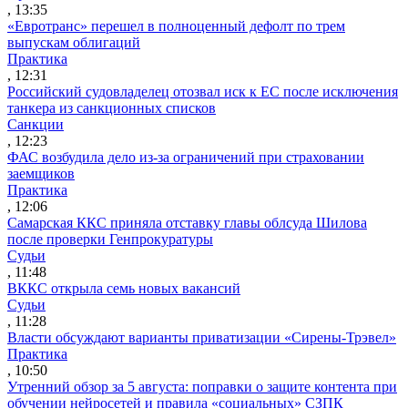
, 13:35
«Евротранс» перешел в полноценный дефолт по трем
выпускам облигаций
Практика
, 12:31
Российский судовладелец отозвал иск к ЕС после исключения
танкера из санкционных списков
Санкции
, 12:23
ФАС возбудила дело из-за ограничений при страховании
заемщиков
Практика
, 12:06
Самарская ККС приняла отставку главы облсуда Шилова
после проверки Генпрокуратуры
Судьи
, 11:48
ВККС открыла семь новых вакансий
Судьи
, 11:28
Власти обсуждают варианты приватизации «Сирены-Трэвел»
Практика
, 10:50
Утренний обзор за 5 августа: поправки о защите контента при
обучении нейросетей и правила «социальных» СЗПК