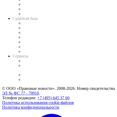
Советы для литигаторов
Сговоры на торгах
Авто
Судебная база
Картотека арбитражных дел
Решения арбитражных судов
Календарь рассмотрения арбитражных дел
Досье судей
Информация о судах
RSS лента новостей
Вакансии для юристов
Сервисы
Справочно-правовая система
Casebook: мониторинг дел
и компаний
Caselook: поиск и анализ практики
CASE.ONE: управление юридической службой
© ООО «Правовые новости». 2008-2026.
Номер свидетельства
ЭЛ № ФС 77 - 79910
.
Телефон редакции:
+7 (495) 645 37 60
Политика использования cookie-файлов
Политика конфиденциальности