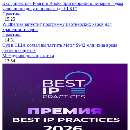
Экс-директора Popcorn Books приговорили к четырем годам
условно по делу о пропаганде ЛГБТ*
Практика
, 15:25
Wildberries запустит программу партнерских хабов для
хранения товаров
Практика
, 14:31
Суд в США обязал выплатить Meta* $942 млн из-за вреда
детям в соцсетях
Международная практика
, 13:54