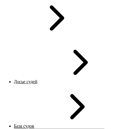
Досье судей
База судов