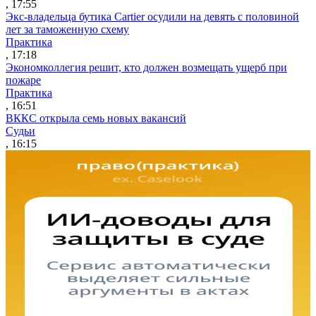
, 17:55
Экс-владельца бутика Cartier осудили на девять с половиной
лет за таможенную схему
Практика
, 17:18
Экономколлегия решит, кто должен возмещать ущерб при
пожаре
Практика
, 16:51
ВККС открыла семь новых вакансий
Судьи
, 16:15