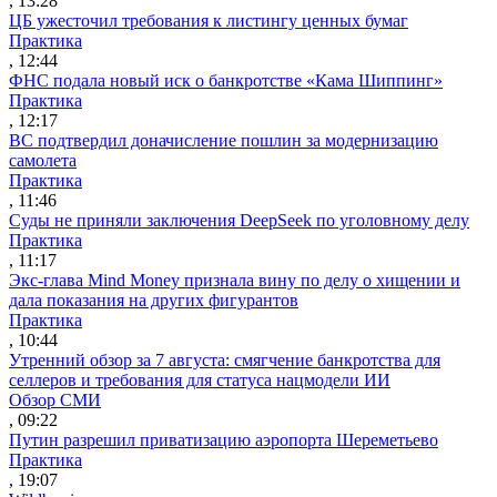
, 13:28
ЦБ ужесточил требования к листингу ценных бумаг
Практика
, 12:44
ФНС подала новый иск о банкротстве «Кама Шиппинг»
Практика
, 12:17
ВС подтвердил доначисление пошлин за модернизацию
самолета
Практика
, 11:46
Суды не приняли заключения DeepSeek по уголовному делу
Практика
, 11:17
Экс-глава Mind Money признала вину по делу о хищении и
дала показания на других фигурантов
Практика
, 10:44
Утренний обзор за 7 августа: смягчение банкротства для
селлеров и требования для статуса нацмодели ИИ
Обзор СМИ
, 09:22
Путин разрешил приватизацию аэропорта Шереметьево
Практика
, 19:07