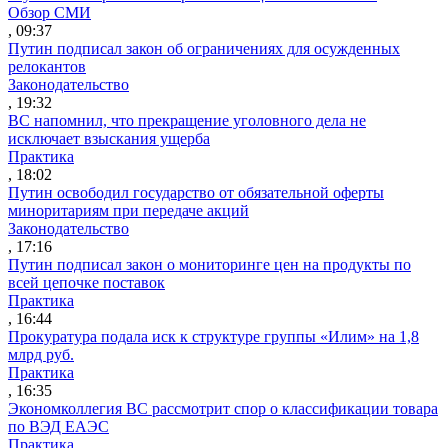
Обзор СМИ
, 09:37
Путин подписал закон об ограничениях для осужденных
релокантов
Законодательство
, 19:32
ВС напомнил, что прекращение уголовного дела не
исключает взыскания ущерба
Практика
, 18:02
Путин освободил государство от обязательной оферты
миноритариям при передаче акций
Законодательство
, 17:16
Путин подписал закон о мониторинге цен на продукты по
всей цепочке поставок
Практика
, 16:44
Прокуратура подала иск к структуре группы «Илим» на 1,8
млрд руб.
Практика
, 16:35
Экономколлегия ВС рассмотрит спор о классификации товара
по ВЭД ЕАЭС
Практика