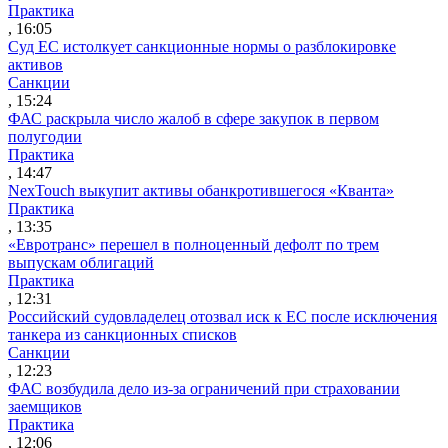
Практика
, 16:05
Суд ЕС истолкует санкционные нормы о разблокировке
активов
Санкции
, 15:24
ФАС раскрыла число жалоб в сфере закупок в первом
полугодии
Практика
, 14:47
NexTouch выкупит активы обанкротившегося «Кванта»
Практика
, 13:35
«Евротранс» перешел в полноценный дефолт по трем
выпускам облигаций
Практика
, 12:31
Российский судовладелец отозвал иск к ЕС после исключения
танкера из санкционных списков
Санкции
, 12:23
ФАС возбудила дело из-за ограничений при страховании
заемщиков
Практика
, 12:06