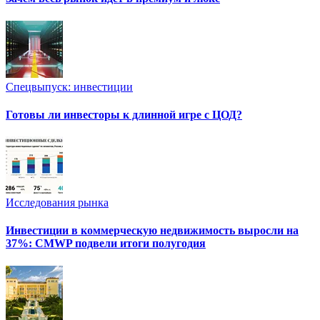
Спецвыпуск: инвестиции
Готовы ли инвесторы к длинной игре с ЦОД?
Исследования рынка
Инвестиции в коммерческую недвижимость выросли на
37%: CMWP подвели итоги полугодия