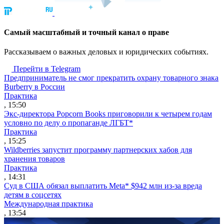
Cамый масштабный и точный канал о праве
Рассказываем о важных деловых и юридических событиях.
Перейти в Telegram
Предприниматель не смог прекратить охрану товарного знака
Burberry в России
Практика
, 15:50
Экс-директора Popcorn Books приговорили к четырем годам
условно по делу о пропаганде ЛГБТ*
Практика
, 15:25
Wildberries запустит программу партнерских хабов для
хранения товаров
Практика
, 14:31
Суд в США обязал выплатить Meta* $942 млн из-за вреда
детям в соцсетях
Международная практика
, 13:54