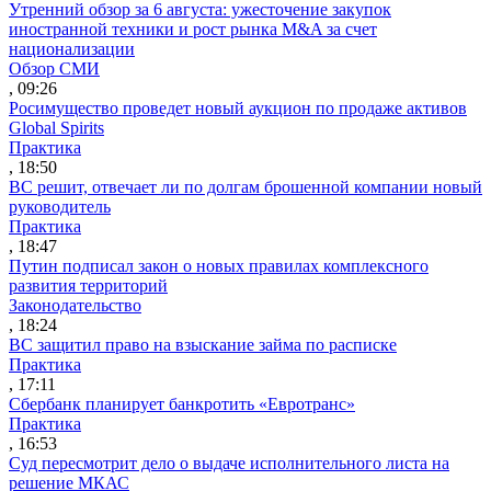
Утренний обзор за 6 августа: ужесточение закупок
иностранной техники и рост рынка M&A за счет
национализации
Обзор СМИ
, 09:26
Росимущество проведет новый аукцион по продаже активов
Global Spirits
Практика
, 18:50
ВС решит, отвечает ли по долгам брошенной компании новый
руководитель
Практика
, 18:47
Путин подписал закон о новых правилах комплексного
развития территорий
Законодательство
, 18:24
ВС защитил право на взыскание займа по расписке
Практика
, 17:11
Сбербанк планирует банкротить «Евротранс»
Практика
, 16:53
Суд пересмотрит дело о выдаче исполнительного листа на
решение МКАС