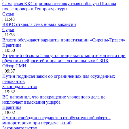
Самарская ККС приняла отставку главы облсуда Шилова
после проверки Генпрокуратуры
Судьи
, 11:48
ВККС открыла семь новых вакансий
Судьи
, 11:28
Власти обсуждают варианты приватизации «Сирены-Трэвел»
Практика
, 10:50
Утренний обзор за 5 августа: поправки о защите контента при
обучении нейросетей и правила «социальных» СЗПК
Обзор СМИ
, 09:37
Путин подписал закон об ограничениях для осужденных
релокантов
Законодательство
, 19:32
ВС напомнил, что прекращение уголовного дела не
исключает взыскания ущерба
Практика
, 18:02
Путин освободил государство от обязательной оферты
миноритариям при передаче акций
Законодательство