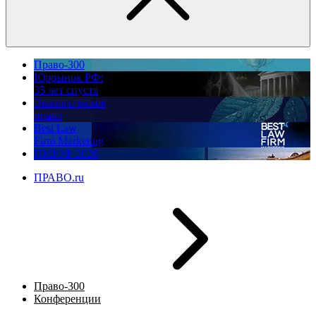
Право-300
Юррынок РФ:
35 лет спустя
Экологическое
право
Best Law
Firm Marketing
ПМЮФ 2026
ПРАВО.ru
Право-300
Конференции