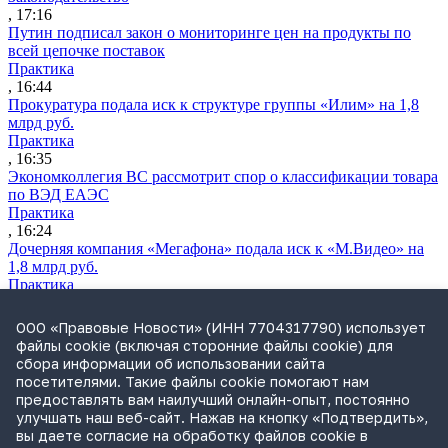
, 17:16
Путин подписал закон о мониторинге цен на продукты по
всей цепочке поставок
Практика
, 16:44
Прокуратура подала иск к структуре группы «Илим» на 1,8
млрд руб.
Практика
, 16:35
Экономколлегия ВС рассмотрит спор о классификации товара
по ВЭД ЕАЭС
Практика
, 16:24
Дочерняя компания «Мегафона» подала иск к «М.Видео» на
1,8 млрд руб.
Практика
, 15:50
СИП проверит отмену патента на систему управления
ООО «Правовые Новости» (ИНН 7704317790) использует
устройствами после возражений «Яндекса»
файлы cookie (включая сторонние файлы cookie) для
Практика
сбора информации об использовании сайта
, 15:17
посетителями. Такие файлы cookie помогают нам
Суды 10 стран рассматривают иски российской «дочки»
предоставлять вам наилучший онлайн-опыт, постоянно
Google о возврате дивидендов
улучшать наш веб-сайт. Нажав на кнопку «Подтвердить»,
Международная практика
вы даете согласие на обработку файлов cookie в
, 14:09