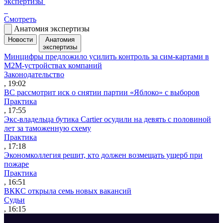
экспертизы
Смотреть
Анатомия экспертизы
Новости
Анатомия
экспертизы
Минцифры предложило усилить контроль за сим-картами в
M2M-устройствах компаний
Законодательство
, 19:02
ВС рассмотрит иск о снятии партии «Яблоко» с выборов
Практика
, 17:55
Экс-владельца бутика Cartier осудили на девять с половиной
лет за таможенную схему
Практика
, 17:18
Экономколлегия решит, кто должен возмещать ущерб при
пожаре
Практика
, 16:51
ВККС открыла семь новых вакансий
Судьи
, 16:15