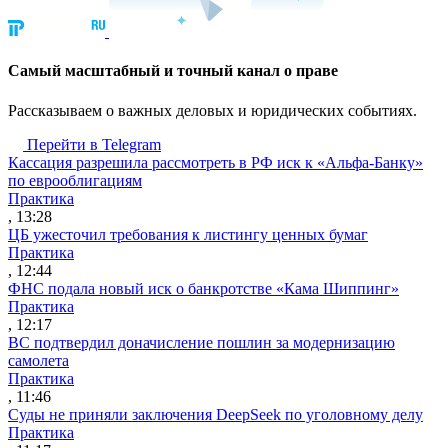
Cамый масштабный и точный канал о праве
Рассказываем о важных деловых и юридических событиях.
Перейти в Telegram
Кассация разрешила рассмотреть в РФ иск к «Альфа-Банку»
по еврооблигациям
Практика
, 13:28
ЦБ ужесточил требования к листингу ценных бумаг
Практика
, 12:44
ФНС подала новый иск о банкротстве «Кама Шиппинг»
Практика
, 12:17
ВС подтвердил доначисление пошлин за модернизацию
самолета
Практика
, 11:46
Суды не приняли заключения DeepSeek по уголовному делу
Практика