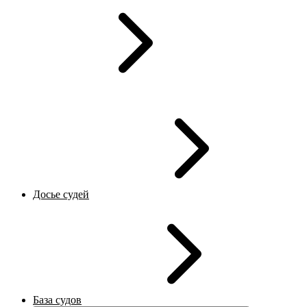
Досье судей
База судов