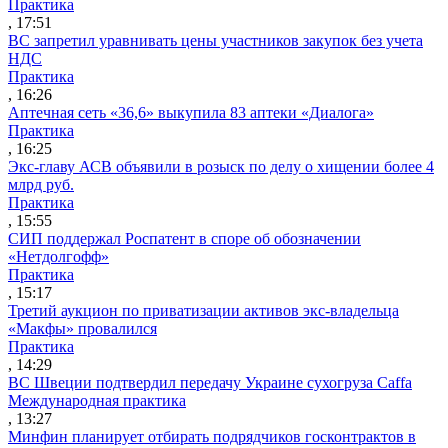
Практика
, 17:51
ВС запретил уравнивать цены участников закупок без учета
НДС
Практика
, 16:26
Аптечная сеть «36,6» выкупила 83 аптеки «Диалога»
Практика
, 16:25
Экс-главу АСВ объявили в розыск по делу о хищении более 4
млрд руб.
Практика
, 15:55
СИП поддержал Роспатент в споре об обозначении
«Нетдолгофф»
Практика
, 15:17
Третий аукцион по приватизации активов экс-владельца
«Макфы» провалился
Практика
, 14:29
ВС Швеции подтвердил передачу Украине сухогруза Caffa
Международная практика
, 13:27
Минфин планирует отбирать подрядчиков госконтрактов в