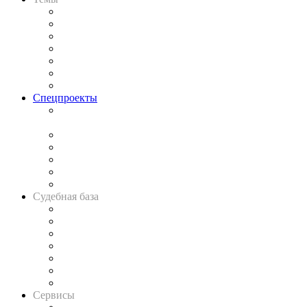
Практика
Законодательство
Процесс
Исследования
Рынок юридических услуг
Юридическое сообщество
Важнейшие правовые темы в прессе
Спецпроекты
Подкаст «В здравом уме
и твёрдой памяти»
Legal Design
Банкротная панорама
Советы для литигаторов
Сговоры на торгах
Авто
Судебная база
Картотека арбитражных дел
Решения арбитражных судов
Календарь рассмотрения арбитражных дел
Досье судей
Информация о судах
RSS лента новостей
Вакансии для юристов
Сервисы