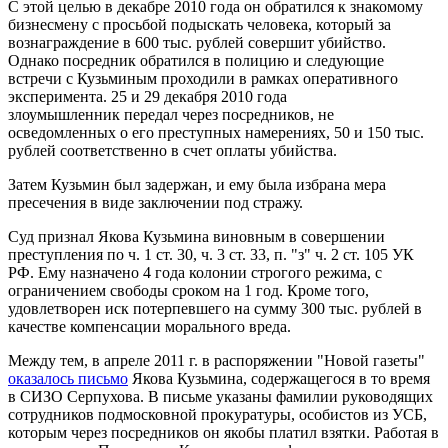
С этой целью в декабре 2010 года он обратился к знакомому
бизнесмену с просьбой подыскать человека, который за
вознаграждение в 600 тыс. рублей совершит убийство.
Однако посредник обратился в полицию и следующие
встречи с Кузьминым проходили в рамках оперативного
эксперимента. 25 и 29 декабря 2010 года
злоумышленник передал через посредников, не
осведомленных о его преступных намерениях, 50 и 150 тыс.
рублей соответственно в счет оплаты убийства.
Затем Кузьмин был задержан, и ему была избрана мера
пресечения в виде заключении под стражу.
Суд признал Якова Кузьмина виновным в совершении
преступления по ч. 1 ст. 30, ч. 3 ст. 33, п. "з" ч. 2 ст. 105 УК
РФ. Ему назначено 4 года колонии строгого режима, с
ограничением свободы сроком на 1 год. Кроме того,
удовлетворен иск потерпевшего на сумму 300 тыс. рублей в
качестве компенсации морального вреда.
Между тем, в апреле 2011 г. в распоряжении "Новой газеты"
оказалось письмо
Якова Кузьмина, содержащегося в то время
в СИЗО Серпухова. В письме указаны фамилии руководящих
сотрудников подмосковной прокуратуры, особистов из УСБ,
которым через посредников он якобы платил взятки. Работая в