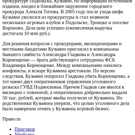
прокуратуре Подольска, Кузьмин, по информации источников
издания, входил в ближайшее окружение городского
прокурора Алексея Титова. В 2005 году после ухода шефа
Кузьмин уволился из прокуратуры и стал хозяином
нескольких игровых клубов в Подольске, Троицке и поселке
Вороново. Дела шли успешно (ежемесячная выручка
достигала 10 млн руб.).
Для решения вопросов с прокурорами, милиционерами и
местными бандитами Кузьмин пригласил в компаньоны
бывшего самбиста Александра Гладкова и Александра
Корнющенко — брата действующего сотрудника ФСБ
Владимира Корнющенко. Между компаньонами начались
конфликты, и вскоре Кузьмина арестовали. По версии
следствия, Кузьмин попросил Гладкова убить Корнющенко, а
тот нанял двух оперативников управления уголовного
розыска ГУВД Подмосковья. Причем Гладков сам явился в
милицию с повинной, а оперативники добровольно выдали
50 тыс. рублей, которые якобы получили от Кузьмина. Но
родственники Кузьмина уверяли, что целью уголовного дела
было намерение отнять у Кузьмина игровой бизнес.
Право.ru
Приговор
Убийство