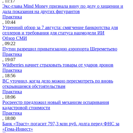
, 11:17
Экс-глава Mind Money признала вину по делу о хищении и
дала показания на других фигурантов
Практика
, 10:44
Утренний обзор за 7 августа: смягчение банкротства для
селлеров и требования для статуса нацмодели ИИ
Обзор СМИ
, 09:22
Путин разрешил приватизацию аэропорта Шереметьево
Практика
, 19:07
Wildberries начнет страховать товары от ударов дронов
Практика
, 18:56
ВС уточнил, когда дело можно пересмотреть по вновь
открывшимся обстоятельствам
Практика
, 18:06
Росреестр предложил новый механизм оспаривания
кадастровой стоимости
Практика
, 18:00
Банк «Траст» погасит 797,3 млн руб. долга перед ФНС за
«Гема-Инвест»