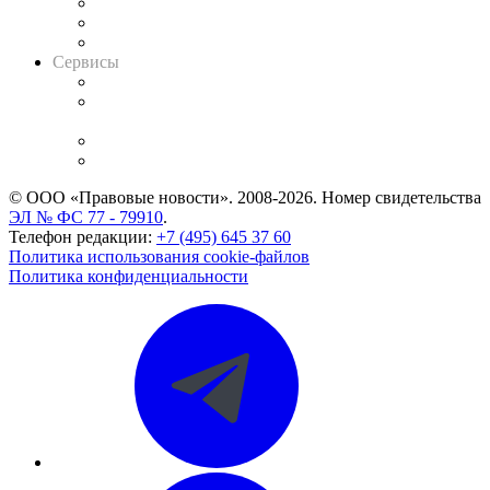
Информация о судах
RSS лента новостей
Вакансии для юристов
Сервисы
Справочно-правовая система
Casebook: мониторинг дел
и компаний
Caselook: поиск и анализ практики
CASE.ONE: управление юридической службой
© ООО «Правовые новости». 2008-2026.
Номер свидетельства
ЭЛ № ФС 77 - 79910
.
Телефон редакции:
+7 (495) 645 37 60
Политика использования cookie-файлов
Политика конфиденциальности