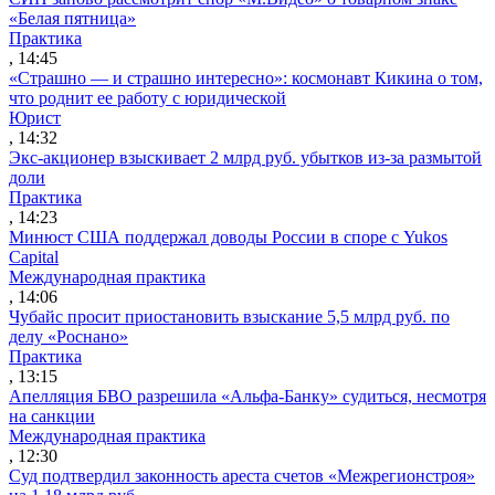
«Белая пятница»
Практика
, 14:45
«Страшно — и страшно интересно»: космонавт Кикина о том,
что роднит ее работу с юридической
Юрист
, 14:32
Экс-акционер взыскивает 2 млрд руб. убытков из-за размытой
доли
Практика
, 14:23
Минюст США поддержал доводы России в споре с Yukos
Capital
Международная практика
, 14:06
Чубайс просит приостановить взыскание 5,5 млрд руб. по
делу «Роснано»
Практика
, 13:15
Апелляция БВО разрешила «Альфа-Банку» судиться, несмотря
на санкции
Международная практика
, 12:30
Суд подтвердил законность ареста счетов «Межрегионстроя»