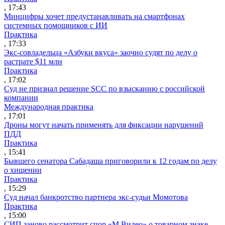
, 17:43
Минцифры хочет предустанавливать на смартфонах
системных помощников с ИИ
Практика
, 17:33
Экс-совладельца «Азбуки вкуса» заочно судят по делу о
растрате $11 млн
Практика
, 17:02
Суд не признал решение SCC по взысканию с российской
компании
Международная практика
, 17:01
Дроны могут начать применять для фиксации нарушений
ПДД
Практика
, 15:41
Бывшего сенатора Сабадаша приговорили к 12 годам по делу
о хищении
Практика
, 15:29
Суд начал банкротство партнера экс-судьи Момотова
Практика
, 15:00
СИП заново рассмотрит спор «М.Видео» о товарном знаке