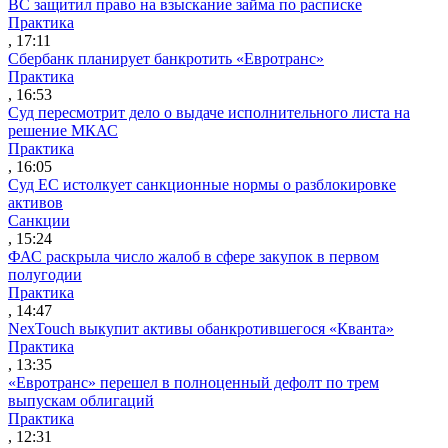
ВС защитил право на взыскание займа по расписке
Практика
, 17:11
Сбербанк планирует банкротить «Евротранс»
Практика
, 16:53
Суд пересмотрит дело о выдаче исполнительного листа на
решение МКАС
Практика
, 16:05
Суд ЕС истолкует санкционные нормы о разблокировке
активов
Санкции
, 15:24
ФАС раскрыла число жалоб в сфере закупок в первом
полугодии
Практика
, 14:47
NexTouch выкупит активы обанкротившегося «Кванта»
Практика
, 13:35
«Евротранс» перешел в полноценный дефолт по трем
выпускам облигаций
Практика
, 12:31