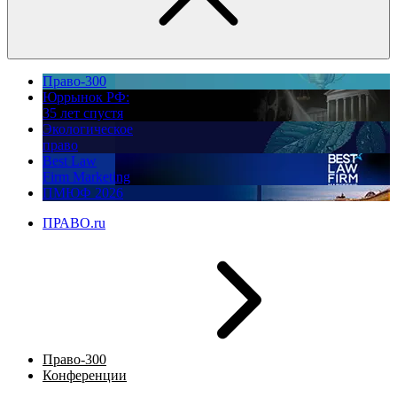
Право-300
Юррынок РФ:
35 лет спустя
Экологическое
право
Best Law
Firm Marketing
ПМЮФ 2026
ПРАВО.ru
Право-300
Конференции