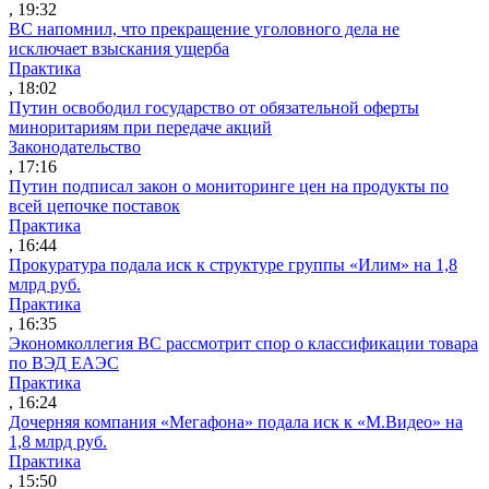
, 19:32
ВС напомнил, что прекращение уголовного дела не
исключает взыскания ущерба
Практика
, 18:02
Путин освободил государство от обязательной оферты
миноритариям при передаче акций
Законодательство
, 17:16
Путин подписал закон о мониторинге цен на продукты по
всей цепочке поставок
Практика
, 16:44
Прокуратура подала иск к структуре группы «Илим» на 1,8
млрд руб.
Практика
, 16:35
Экономколлегия ВС рассмотрит спор о классификации товара
по ВЭД ЕАЭС
Практика
, 16:24
Дочерняя компания «Мегафона» подала иск к «М.Видео» на
1,8 млрд руб.
Практика
, 15:50