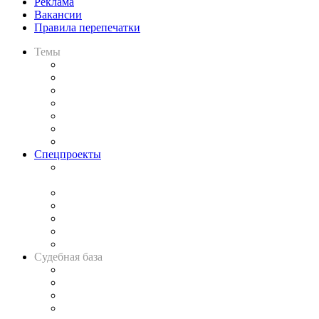
Реклама
Вакансии
Правила перепечатки
Темы
Практика
Законодательство
Процесс
Исследования
Рынок юридических услуг
Юридическое сообщество
Важнейшие правовые темы в прессе
Спецпроекты
Подкаст «В здравом уме
и твёрдой памяти»
Legal Design
Банкротная панорама
Советы для литигаторов
Сговоры на торгах
Авто
Судебная база
Картотека арбитражных дел
Решения арбитражных судов
Календарь рассмотрения арбитражных дел
Досье судей