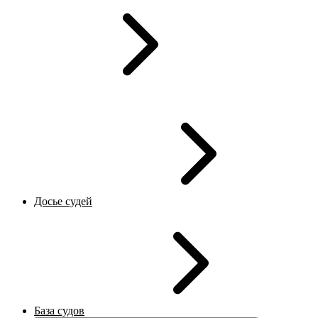
Досье судей
База судов