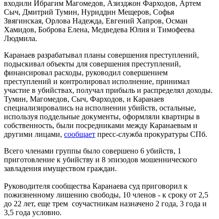
входили Ибрагим Магомедов, Азизджон Фарходов, Артем
Сыч, Дмитрий Тумин, Нуриддин Мещеров, Софья
Звягинская, Орлова Надежда, Евгений Хапров, Осман
Хамидов, Боброва Елена, Медведева Юлия и Тимофеева
Людмила.
Каранаев разрабатывал планы совершения преступлений,
подыскивал объекты для совершения преступлений,
финансировал расходы, руководил совершением
преступлений и контролировал исполнение, принимал
участие в убийствах, получал прибыль и распределял доходы.
Тумин, Магомедов, Сыч, Фарходов, и Каранаев
специализировались на исполнении убийств, остальные,
используя поддельные документы, оформляли квартиры в
собственность, были посредниками между Каранаевым и
другими лицами,
сообщает
пресс-служба прокуратуры СПб.
Всего членами группы было совершено 6 убийств, 1
приготовление к убийству и 8 эпизодов мошеннического
завладения имуществом граждан.
Руководителя сообщества Каранаева суд приговорил к
пожизненному лишению свободы, 10 членов - к сроку от 2,5
до 22 лет, еще трем соучастникам назначено 2 года, 3 года и
3,5 года условно.