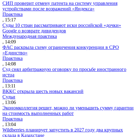
СИП проверит отмену патента на систему управления
устройствами после возражений «Яндекса»
Практика
, 15:17
Суды 10 стран рассматривают иски российской «дочки»
Google о возврате дивидендов
Международная практика
, 14:09
ФАС раскрыла схему ограничения конкуренции в СРО
«Единство»
Практика
, 14:08
Суд снял арбитражную оговорку по просьбе иностранного
истца
Практика
, 13:11
ВККС открыла шесть новых вакансий
Судьи
, 13:06
Экономколлегия решит, можно ли уменьшить сумму гарантии
на стоимость выполненных работ
Практика
, 13:04
Wildberries планирует запустить в 2027 году два крупных
склада в Казахстане