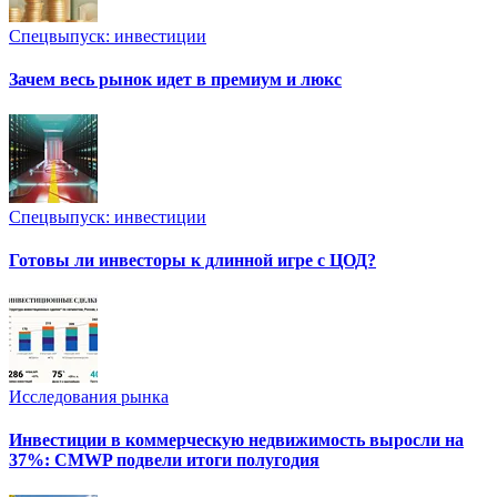
Спецвыпуск: инвестиции
Зачем весь рынок идет в премиум и люкс
Спецвыпуск: инвестиции
Готовы ли инвесторы к длинной игре с ЦОД?
Исследования рынка
Инвестиции в коммерческую недвижимость выросли на
37%: CMWP подвели итоги полугодия