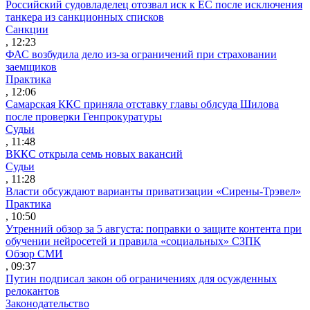
Российский судовладелец отозвал иск к ЕС после исключения
танкера из санкционных списков
Санкции
, 12:23
ФАС возбудила дело из-за ограничений при страховании
заемщиков
Практика
, 12:06
Самарская ККС приняла отставку главы облсуда Шилова
после проверки Генпрокуратуры
Судьи
, 11:48
ВККС открыла семь новых вакансий
Судьи
, 11:28
Власти обсуждают варианты приватизации «Сирены-Трэвел»
Практика
, 10:50
Утренний обзор за 5 августа: поправки о защите контента при
обучении нейросетей и правила «социальных» СЗПК
Обзор СМИ
, 09:37
Путин подписал закон об ограничениях для осужденных
релокантов
Законодательство