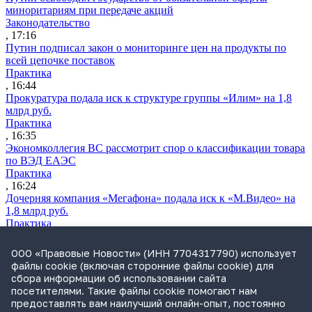
миноритариям при передаче акций
Законодательство
, 17:16
Путин подписал закон о мониторинге цен на продукты по
всей цепочке поставок
Практика
, 16:44
Прокуратура подала иск к структуре группы «Илим» на 1,8
млрд руб.
Практика
, 16:35
Экономколлегия ВС рассмотрит спор о классификации товара
по ВЭД ЕАЭС
Практика
, 16:24
Дочерняя компания «Мегафона» подала иск к «М.Видео» на
1,8 млрд руб.
Практика
, 15:50
СИП проверит отмену патента на систему управления
ООО «Правовые Новости» (ИНН 7704317790) использует
устройствами после возражений «Яндекса»
файлы cookie (включая сторонние файлы cookie) для
Практика
сбора информации об использовании сайта
, 15:17
посетителями. Такие файлы cookie помогают нам
Суды 10 стран рассматривают иски российской «дочки»
предоставлять вам наилучший онлайн-опыт, постоянно
Google о возврате дивидендов