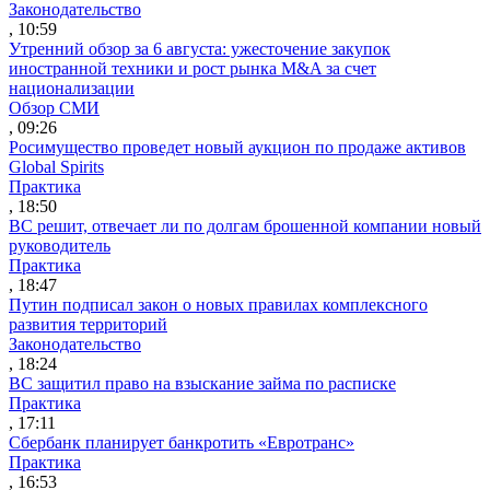
Законодательство
, 10:59
Утренний обзор за 6 августа: ужесточение закупок
иностранной техники и рост рынка M&A за счет
национализации
Обзор СМИ
, 09:26
Росимущество проведет новый аукцион по продаже активов
Global Spirits
Практика
, 18:50
ВС решит, отвечает ли по долгам брошенной компании новый
руководитель
Практика
, 18:47
Путин подписал закон о новых правилах комплексного
развития территорий
Законодательство
, 18:24
ВС защитил право на взыскание займа по расписке
Практика
, 17:11
Сбербанк планирует банкротить «Евротранс»
Практика
, 16:53