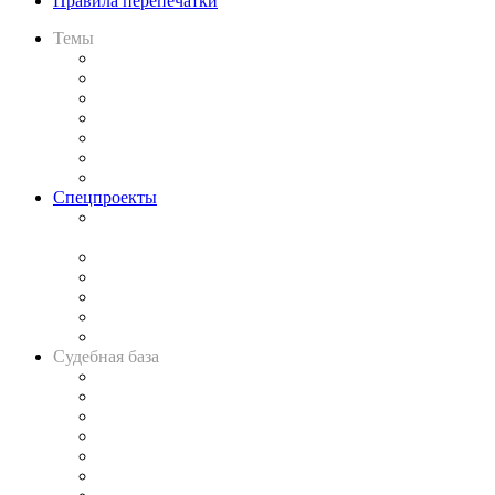
Правила перепечатки
Темы
Практика
Законодательство
Процесс
Исследования
Рынок юридических услуг
Юридическое сообщество
Важнейшие правовые темы в прессе
Спецпроекты
Подкаст «В здравом уме
и твёрдой памяти»
Legal Design
Банкротная панорама
Советы для литигаторов
Сговоры на торгах
Авто
Судебная база
Картотека арбитражных дел
Решения арбитражных судов
Календарь рассмотрения арбитражных дел
Досье судей
Информация о судах
RSS лента новостей