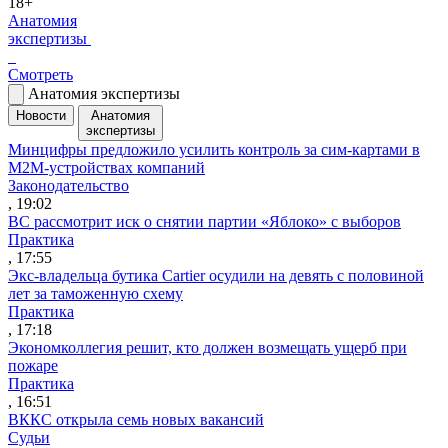
18+
Анатомия
экспертизы
Смотреть
Анатомия экспертизы
Новости
Анатомия
экспертизы
Минцифры предложило усилить контроль за сим-картами в
M2M-устройствах компаний
Законодательство
, 19:02
ВС рассмотрит иск о снятии партии «Яблоко» с выборов
Практика
, 17:55
Экс-владельца бутика Cartier осудили на девять с половиной
лет за таможенную схему
Практика
, 17:18
Экономколлегия решит, кто должен возмещать ущерб при
пожаре
Практика
, 16:51
ВККС открыла семь новых вакансий
Судьи