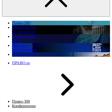
Право-300
Юррынок РФ:
35 лет спустя
Экологическое
право
Best Law
Firm Marketing
ПМЮФ 2026
ПРАВО.ru
Право-300
Конференции