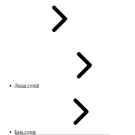
Досье судей
База судов