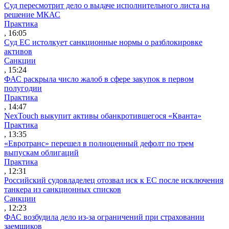
Суд пересмотрит дело о выдаче исполнительного листа на
решение МКАС
Практика
, 16:05
Суд ЕС истолкует санкционные нормы о разблокировке
активов
Санкции
, 15:24
ФАС раскрыла число жалоб в сфере закупок в первом
полугодии
Практика
, 14:47
NexTouch выкупит активы обанкротившегося «Кванта»
Практика
, 13:35
«Евротранс» перешел в полноценный дефолт по трем
выпускам облигаций
Практика
, 12:31
Российский судовладелец отозвал иск к ЕС после исключения
танкера из санкционных списков
Санкции
, 12:23
ФАС возбудила дело из-за ограничений при страховании
заемщиков