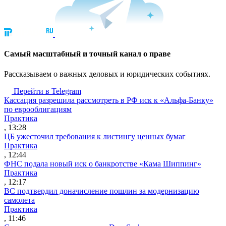
Cамый масштабный и точный канал о праве
Рассказываем о важных деловых и юридических событиях.
Перейти в Telegram
Кассация разрешила рассмотреть в РФ иск к «Альфа-Банку»
по еврооблигациям
Практика
, 13:28
ЦБ ужесточил требования к листингу ценных бумаг
Практика
, 12:44
ФНС подала новый иск о банкротстве «Кама Шиппинг»
Практика
, 12:17
ВС подтвердил доначисление пошлин за модернизацию
самолета
Практика
, 11:46