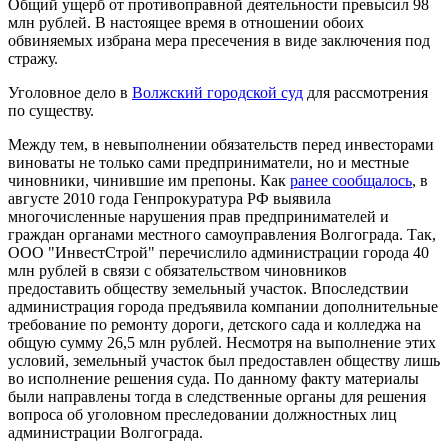
Общий ущерб от противоправной деятельности превысил 98
млн рублей. В настоящее время в отношении обоих
обвиняемых избрана мера пресечения в виде заключения под
стражу.
Уголовное дело в
Волжский городской суд
для рассмотрения
по существу.
Между тем, в невыполнении обязательств перед инвесторами
виноваты не только сами предприниматели, но и местные
чиновники, чинившие им препоны. Как
ранее сообщалось
, в
августе 2010 года Генпрокуратура РФ выявила
многочисленные нарушения прав предпринимателей и
граждан органами местного самоуправления Волгограда. Так,
ООО "ИнвестСтрой" перечислило администрации города 40
млн рублей в связи с обязательством чиновников
предоставить обществу земельный участок. Впоследствии
администрация города предъявила компании дополнительные
требование по ремонту дороги, детского сада и колледжа на
общую сумму 26,5 млн рублей. Несмотря на выполнение этих
условий, земельный участок был предоставлен обществу лишь
во исполнение решения суда. По данному факту материалы
были направлены тогда в следственные органы для решения
вопроса об уголовном преследовании должностных лиц
администрации Волгограда.