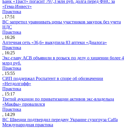
Банк «Траст» погасит 797,3 млн руб. долга перед ФНС за
«Гема-Инвест»
Практика
, 17:51
ВС запретил уравнивать цены участников закупок без учета
НДС
Практика
, 16:26
Аптечная сеть «36,6» выкупила 83 аптеки «Диалога»
Практика
, 16:25
Экс-главу АСВ объявили в розыск по делу о хищении более 4
млрд руб.
Практика
, 15:55
СИП поддержал Роспатент в споре об обозначении
«Нетдолгофф»
Практика
, 15:17
Третий аукцион по приватизации активов экс-владельца
«Макфы» провалился
Практика
, 14:29
ВС Швеции подтвердил передачу Украине сухогруза Caffa
Международная практика