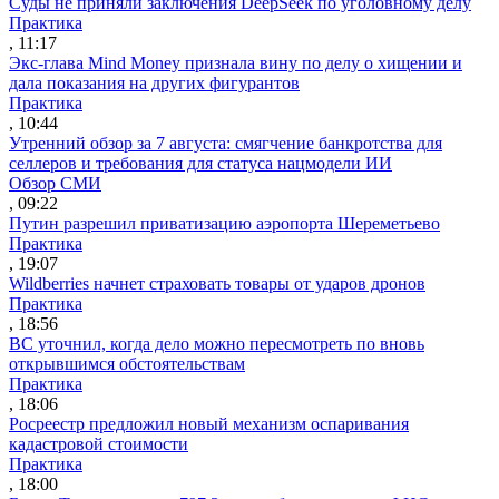
Суды не приняли заключения DeepSeek по уголовному делу
Практика
, 11:17
Экс-глава Mind Money признала вину по делу о хищении и
дала показания на других фигурантов
Практика
, 10:44
Утренний обзор за 7 августа: смягчение банкротства для
селлеров и требования для статуса нацмодели ИИ
Обзор СМИ
, 09:22
Путин разрешил приватизацию аэропорта Шереметьево
Практика
, 19:07
Wildberries начнет страховать товары от ударов дронов
Практика
, 18:56
ВС уточнил, когда дело можно пересмотреть по вновь
открывшимся обстоятельствам
Практика
, 18:06
Росреестр предложил новый механизм оспаривания
кадастровой стоимости
Практика
, 18:00