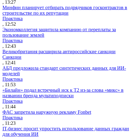
, 13:27
Минфин планирует отбирать подрядчиков госконтрактов в
строительстве по их репутации
Практика
, 12:52
Экономколлегия защитила компанию от переплаты за
пользование землей
Практика
, 12:43
Великобритания расширила антироссийские санкции
Санкции
, 12:41
АБД предложила стандарт синтетических данных для ИИ-
моделей
Практика
, 11:53
«Билайн» подал встречный иск к Т2 из-за слова «микс» в
названии бренда мультиподписки
Практика
, 11:44
ФАС запретила наружную рекламу Fonbet
Практика
, 11:23
IT-бизнес просит упростить использование данных граждан
для обучения ИИ