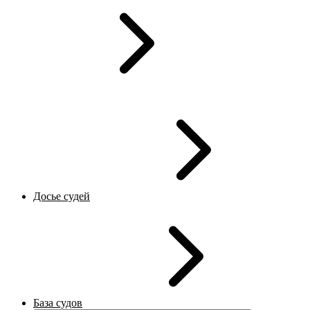
Досье судей
База судов