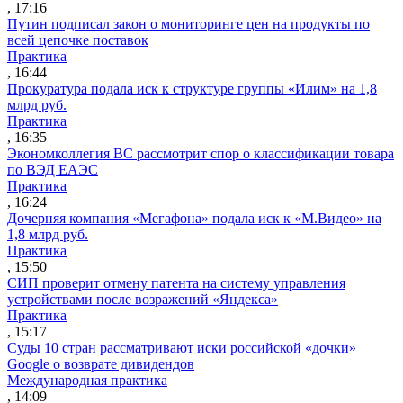
, 17:16
Путин подписал закон о мониторинге цен на продукты по
всей цепочке поставок
Практика
, 16:44
Прокуратура подала иск к структуре группы «Илим» на 1,8
млрд руб.
Практика
, 16:35
Экономколлегия ВС рассмотрит спор о классификации товара
по ВЭД ЕАЭС
Практика
, 16:24
Дочерняя компания «Мегафона» подала иск к «М.Видео» на
1,8 млрд руб.
Практика
, 15:50
СИП проверит отмену патента на систему управления
устройствами после возражений «Яндекса»
Практика
, 15:17
Суды 10 стран рассматривают иски российской «дочки»
Google о возврате дивидендов
Международная практика
, 14:09