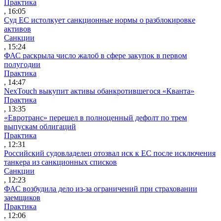
Практика
, 16:05
Суд ЕС истолкует санкционные нормы о разблокировке
активов
Санкции
, 15:24
ФАС раскрыла число жалоб в сфере закупок в первом
полугодии
Практика
, 14:47
NexTouch выкупит активы обанкротившегося «Кванта»
Практика
, 13:35
«Евротранс» перешел в полноценный дефолт по трем
выпускам облигаций
Практика
, 12:31
Российский судовладелец отозвал иск к ЕС после исключения
танкера из санкционных списков
Санкции
, 12:23
ФАС возбудила дело из-за ограничений при страховании
заемщиков
Практика
, 12:06