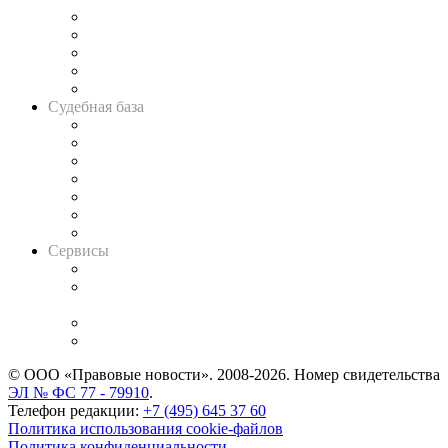
Legal Design
Банкротная панорама
Советы для литигаторов
Сговоры на торгах
Авто
Судебная база
Картотека арбитражных дел
Решения арбитражных судов
Календарь рассмотрения арбитражных дел
Досье судей
Информация о судах
RSS лента новостей
Вакансии для юристов
Сервисы
Справочно-правовая система
Casebook: мониторинг дел
и компаний
Caselook: поиск и анализ практики
CASE.ONE: управление юридической службой
© ООО «Правовые новости». 2008-2026.
Номер свидетельства
ЭЛ № ФС 77 - 79910
.
Телефон редакции:
+7 (495) 645 37 60
Политика использования cookie-файлов
Политика конфиденциальности