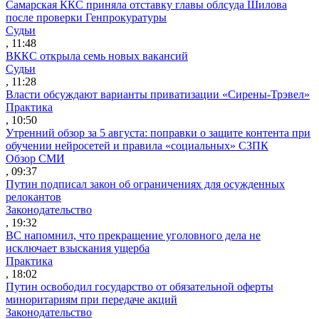
Самарская ККС приняла отставку главы облсуда Шилова
после проверки Генпрокуратуры
Судьи
, 11:48
ВККС открыла семь новых вакансий
Судьи
, 11:28
Власти обсуждают варианты приватизации «Сирены-Трэвел»
Практика
, 10:50
Утренний обзор за 5 августа: поправки о защите контента при
обучении нейросетей и правила «социальных» СЗПК
Обзор СМИ
, 09:37
Путин подписал закон об ограничениях для осужденных
релокантов
Законодательство
, 19:32
ВС напомнил, что прекращение уголовного дела не
исключает взыскания ущерба
Практика
, 18:02
Путин освободил государство от обязательной оферты
миноритариям при передаче акций
Законодательство