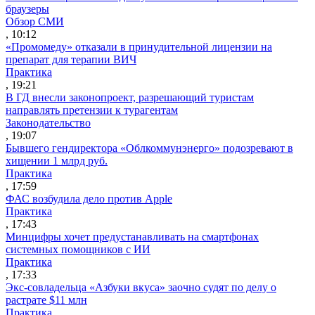
браузеры
Обзор СМИ
, 10:12
«Промомеду» отказали в принудительной лицензии на
препарат для терапии ВИЧ
Практика
, 19:21
В ГД внесли законопроект, разрешающий туристам
направлять претензии к турагентам
Законодательство
, 19:07
Бывшего гендиректора «Облкоммунэнерго» подозревают в
хищении 1 млрд руб.
Практика
, 17:59
ФАС возбудила дело против Apple
Практика
, 17:43
Минцифры хочет предустанавливать на смартфонах
системных помощников с ИИ
Практика
, 17:33
Экс-совладельца «Азбуки вкуса» заочно судят по делу о
растрате $11 млн
Практика