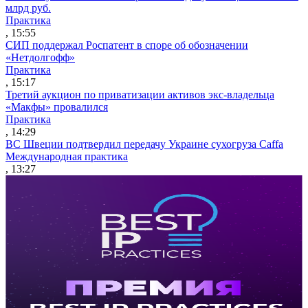
млрд руб.
Практика
, 15:55
СИП поддержал Роспатент в споре об обозначении
«Нетдолгофф»
Практика
, 15:17
Третий аукцион по приватизации активов экс-владельца
«Макфы» провалился
Практика
, 14:29
ВС Швеции подтвердил передачу Украине сухогруза Caffa
Международная практика
, 13:27