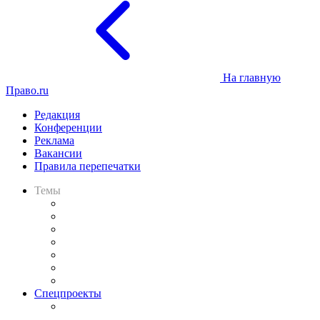
На главную
Право.ru
Редакция
Конференции
Реклама
Вакансии
Правила перепечатки
Темы
Практика
Законодательство
Процесс
Исследования
Рынок юридических услуг
Юридическое сообщество
Важнейшие правовые темы в прессе
Спецпроекты
Подкаст «В здравом уме
и твёрдой памяти»