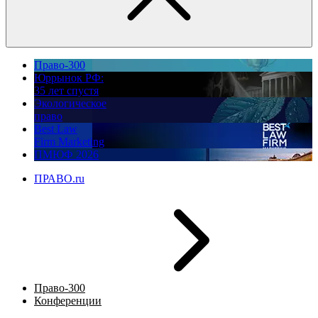
Право-300
Юррынок РФ:
35 лет спустя
Экологическое
право
Best Law
Firm Marketing
ПМЮФ 2026
ПРАВО.ru
Право-300
Конференции