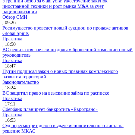
Утренний обзор за 6 августа: ужесточение закупок
иностранной техники и рост рынка M&A за счет
национализации
Обзор СМИ
, 09:26
Росимущество проведет новый аукцион по продаже активов
Global Spirits
Практика
, 18:50
ВС решит, отвечает ли по долгам брошенной компании новый
руководитель
Практика
, 18:47
Путин подписал закон о новых правилах комплексного
развития территорий
Законодательство
, 18:24
ВС защитил право на взыскание займа по расписке
Практика
, 17:11
Сбербанк планирует банкротить «Евротранс»
Практика
, 16:53
Суд пересмотрит дело о выдаче исполнительного листа на
решение МКАС