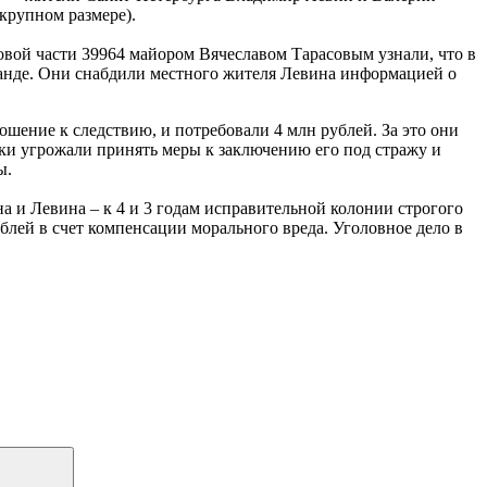
 крупном размере).
вой части 39964 майором Вячеславом Тарасовым узнали, что в
анде. Они снабдили местного жителя Левина информацией о
ение к следствию, и потребовали 4 млн рублей. За это они
ки угрожали принять меры к заключению его под стражу и
ы.
а и Левина – к 4 и 3 годам исправительной колонии строгого
лей в счет компенсации морального вреда. Уголовное дело в