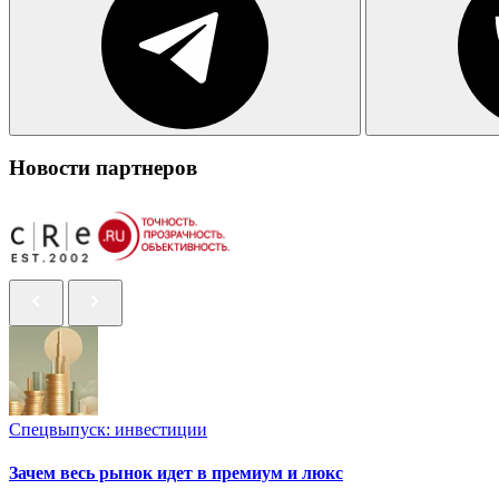
Новости партнеров
Спецвыпуск: инвестиции
Зачем весь рынок идет в премиум и люкс