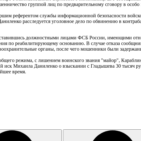
мошенничество группой лиц по предварительному сговору в особо
таршим референтом службы информационной безопасности войско
ниленко расследуется уголовное дело по обвинению в контраб
едставившись должностными лицами ФСБ России, имеющими отнош
ния по реабилитирующему основанию. В случае отказа сообщни
равоохранительные органы, после чего мошенники были задержан
общего режима, с лишением воинского звания "майор", Караблин
й иск Михаила Даниленко о взыскании с Гладышева 30 тысяч руб
йшее время.