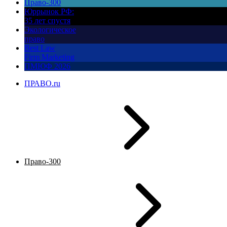
Право-300
Юррынок РФ:
35 лет спустя
Экологическое
право
Best Law
Firm Marketing
ПМЮФ 2026
ПРАВО.ru
Право-300