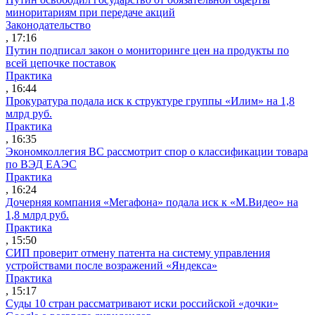
миноритариям при передаче акций
Законодательство
, 17:16
Путин подписал закон о мониторинге цен на продукты по
всей цепочке поставок
Практика
, 16:44
Прокуратура подала иск к структуре группы «Илим» на 1,8
млрд руб.
Практика
, 16:35
Экономколлегия ВС рассмотрит спор о классификации товара
по ВЭД ЕАЭС
Практика
, 16:24
Дочерняя компания «Мегафона» подала иск к «М.Видео» на
1,8 млрд руб.
Практика
, 15:50
СИП проверит отмену патента на систему управления
устройствами после возражений «Яндекса»
Практика
, 15:17
Суды 10 стран рассматривают иски российской «дочки»