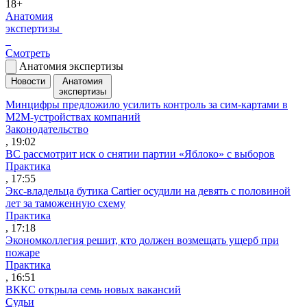
18+
Анатомия
экспертизы
Смотреть
Анатомия экспертизы
Новости
Анатомия
экспертизы
Минцифры предложило усилить контроль за сим-картами в
M2M-устройствах компаний
Законодательство
, 19:02
ВС рассмотрит иск о снятии партии «Яблоко» с выборов
Практика
, 17:55
Экс-владельца бутика Cartier осудили на девять с половиной
лет за таможенную схему
Практика
, 17:18
Экономколлегия решит, кто должен возмещать ущерб при
пожаре
Практика
, 16:51
ВККС открыла семь новых вакансий
Судьи