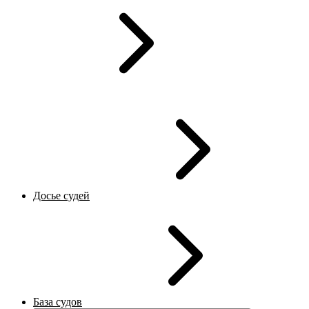
Досье судей
База судов