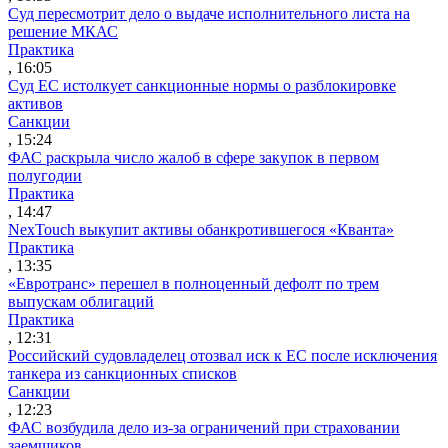
Суд пересмотрит дело о выдаче исполнительного листа на
решение МКАС
Практика
, 16:05
Суд ЕС истолкует санкционные нормы о разблокировке
активов
Санкции
, 15:24
ФАС раскрыла число жалоб в сфере закупок в первом
полугодии
Практика
, 14:47
NexTouch выкупит активы обанкротившегося «Кванта»
Практика
, 13:35
«Евротранс» перешел в полноценный дефолт по трем
выпускам облигаций
Практика
, 12:31
Российский судовладелец отозвал иск к ЕС после исключения
танкера из санкционных списков
Санкции
, 12:23
ФАС возбудила дело из-за ограничений при страховании
заемщиков