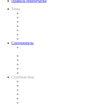
Правила перепечатки
Темы
Практика
Законодательство
Процесс
Исследования
Рынок юридических услуг
Юридическое сообщество
Важнейшие правовые темы в прессе
Спецпроекты
Подкаст «В здравом уме
и твёрдой памяти»
Legal Design
Банкротная панорама
Советы для литигаторов
Сговоры на торгах
Авто
Судебная база
Картотека арбитражных дел
Решения арбитражных судов
Календарь рассмотрения арбитражных дел
Досье судей
Информация о судах
RSS лента новостей