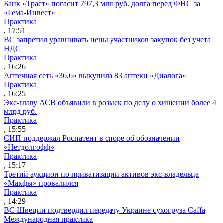
Банк «Траст» погасит 797,3 млн руб. долга перед ФНС за
«Гема-Инвест»
Практика
, 17:51
ВС запретил уравнивать цены участников закупок без учета
НДС
Практика
, 16:26
Аптечная сеть «36,6» выкупила 83 аптеки «Диалога»
Практика
, 16:25
Экс-главу АСВ объявили в розыск по делу о хищении более 4
млрд руб.
Практика
, 15:55
СИП поддержал Роспатент в споре об обозначении
«Нетдолгофф»
Практика
, 15:17
Третий аукцион по приватизации активов экс-владельца
«Макфы» провалился
Практика
, 14:29
ВС Швеции подтвердил передачу Украине сухогруза Caffa
Международная практика