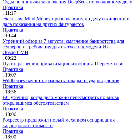
Суды не приняли заключения DeepSeek по уголовному делу
Практика
, 11:17
Экс-глава Mind Money признала вину по делу о хищении и
дала показания на других фигурантов
Практика
, 10:44
Утренний обзор за 7 августа: смягчение банкротства для
селлеров и требования для статуса нацмодели ИИ
Обзор СМИ
, 09:22
Путин разрешил приватизацию аэропорта Шереметьево
Практика
, 19:07
Wildberries начнет страховать товары от ударов дронов
Практика
, 18:56
ВС уточнил, когда дело можно пересмотреть по вновь
открывшимся обстоятельствам
Практика
, 18:06
Росреестр предложил новый механизм оспаривания
кадастровой стоимости
Практика
, 18:00