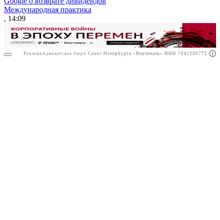
Google о возврате дивидендов
Международная практика
, 14:09
Реклама
Адвокатское бюро Санкт-Петербурга «Вертикаль» ИНН 7841290773
Реклама
ООО "Право.ру" ИНН: 7704835288