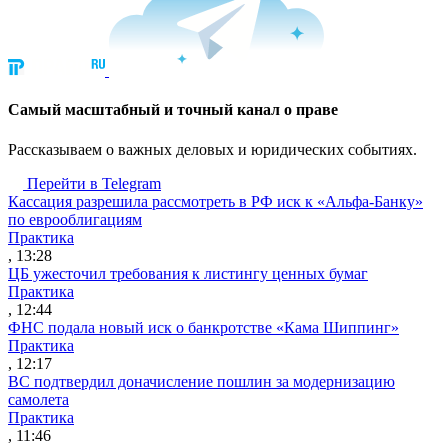
Cамый масштабный и точный канал о праве
Рассказываем о важных деловых и юридических событиях.
Перейти в Telegram
Кассация разрешила рассмотреть в РФ иск к «Альфа-Банку»
по еврооблигациям
Практика
, 13:28
ЦБ ужесточил требования к листингу ценных бумаг
Практика
, 12:44
ФНС подала новый иск о банкротстве «Кама Шиппинг»
Практика
, 12:17
ВС подтвердил доначисление пошлин за модернизацию
самолета
Практика
, 11:46