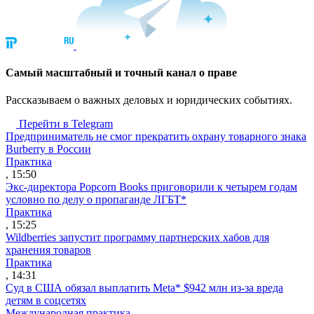
Cамый масштабный и точный канал о праве
Рассказываем о важных деловых и юридических событиях.
Перейти в Telegram
Предприниматель не смог прекратить охрану товарного знака
Burberry в России
Практика
, 15:50
Экс-директора Popcorn Books приговорили к четырем годам
условно по делу о пропаганде ЛГБТ*
Практика
, 15:25
Wildberries запустит программу партнерских хабов для
хранения товаров
Практика
, 14:31
Суд в США обязал выплатить Meta* $942 млн из-за вреда
детям в соцсетях
Международная практика