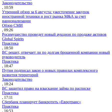
Законодательство
, 10:59
Утренний обзор за 6 августа: ужесточение закупок
иностранной техники и рост рынка M&A за счет
национализации
Обзор СМИ
, 09:26
Росимущество проведет новый аукцион по продаже активов
Global Spirits
Практика
, 18:50
ВС решит, отвечает ли по долгам брошенной компании новый
руководитель
Практика
, 18:47
Путин подписал закон о новых правилах комплексного
развития территорий
Законодательство
, 18:24
ВС защитил право на взыскание займа по расписке
Практика
, 17:11
Сбербанк планирует банкротить «Евротранс»
Практика
, 16:53