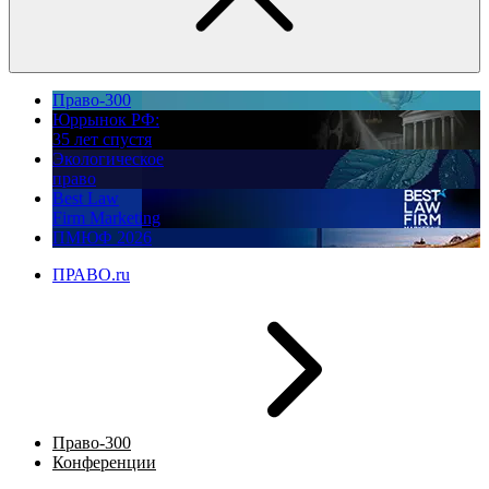
Право-300
Юррынок РФ:
35 лет спустя
Экологическое
право
Best Law
Firm Marketing
ПМЮФ 2026
ПРАВО.ru
Право-300
Конференции