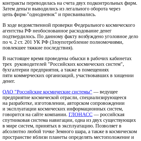
контракты переводилась на счета двух подконтрольных фирм.
Затем деньги выводились из легального оборота через
цепь фирм-"однодневок" и присваивались.
В ходе ведомственной проверки Федерального космического
агентства РФ необоснованное расходование денег
подтвердилось. По данному факту возбуждено уголовное дело
по ч. 2 ст. 201 УК РФ (Злоупотребление полномочиями,
повлекшее тяжкие последствия).
В настоящее время проведены обыски в рабочих кабинетах
трех руководителей "Российских космических систем",
бухгалтерии предприятия, а также в помещениях
пяти коммерческих организаций, участвовавших в хищении
денег.
ОАО "Российские космические системы"
— ведущее
предприятие космической отрасли, специализирующееся
на разработке, изготовлении, авторском сопровождении
и эксплуатации космических информационных систем,
говорится на сайте компании.
ГЛОНАСС
— российская
спутниковая система навигации, одна из двух существующих
в мире систем, принятых в эксплуатацию. Позволяет в
абсолютно любой точке Земного шара, а также в космическом
пространстве вблизи планеты определять местоположение и