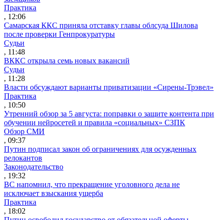
Практика
, 12:06
Самарская ККС приняла отставку главы облсуда Шилова
после проверки Генпрокуратуры
Судьи
, 11:48
ВККС открыла семь новых вакансий
Судьи
, 11:28
Власти обсуждают варианты приватизации «Сирены-Трэвел»
Практика
, 10:50
Утренний обзор за 5 августа: поправки о защите контента при
обучении нейросетей и правила «социальных» СЗПК
Обзор СМИ
, 09:37
Путин подписал закон об ограничениях для осужденных
релокантов
Законодательство
, 19:32
ВС напомнил, что прекращение уголовного дела не
исключает взыскания ущерба
Практика
, 18:02
Путин освободил государство от обязательной оферты