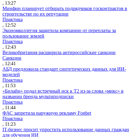
, 13:27
Минфин планирует отбирать подрядчиков госконтрактов в
строительстве по их репутации
Практика
, 12:52
Экономколлегия защитила компанию от переплаты за
пользование землей
Практика
, 12:43
Великобритания расширила антироссийские санкции
Санкции
, 12:41
АБД предложила стандарт синтетических данных для ИИ-
моделей
Практика
, 11:53
«Билайн» подал встречный иск к Т2 из-за слова «микс» в
названии бренда мультиподписки
Практика
, 11:44
ФАС запретила наружную рекламу Fonbet
Практика
, 11:23
IT-бизнес просит упростить использование данных граждан
для обучения ИИ