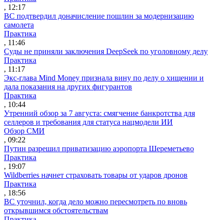
, 12:17
ВС подтвердил доначисление пошлин за модернизацию
самолета
Практика
, 11:46
Суды не приняли заключения DeepSeek по уголовному делу
Практика
, 11:17
Экс-глава Mind Money признала вину по делу о хищении и
дала показания на других фигурантов
Практика
, 10:44
Утренний обзор за 7 августа: смягчение банкротства для
селлеров и требования для статуса нацмодели ИИ
Обзор СМИ
, 09:22
Путин разрешил приватизацию аэропорта Шереметьево
Практика
, 19:07
Wildberries начнет страховать товары от ударов дронов
Практика
, 18:56
ВС уточнил, когда дело можно пересмотреть по вновь
открывшимся обстоятельствам
Практика