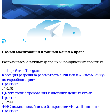
Cамый масштабный и точный канал о праве
Рассказываем о важных деловых и юридических событиях.
Перейти в Telegram
Кассация разрешила рассмотреть в РФ иск к «Альфа-Банку»
по еврооблигациям
Практика
, 13:28
ЦБ ужесточил требования к листингу ценных бумаг
Практика
, 12:44
ФНС подала новый иск о банкротстве «Кама Шиппинг»
Практика