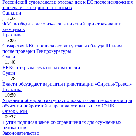
Российский судовладелец отозвал иск к ЕС после исключения
танкера из санкционных списков
Санкции
, 12:23
ФАС возбудила дело из-за ограничений при страховании
заемщиков
Практика
, 12:06
Самарская ККС приняла отставку главы облсуда Шилова
после проверки Генпрокуратуры
Судьи
, 11:48
ВККС открыла семь новых вакансий
Судьи
, 11:28
Власти обсуждают варианты приватизации «Сирены-Трэвел»
Практика
, 10:50
Утренний обзор за 5 августа: поправки о защите контента при
обучении нейросетей и правила «социальных» СЗПК
Обзор СМИ
, 09:37
Путин подписал закон об ограничениях для осужденных
релокантов
Законодательство