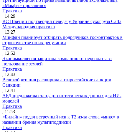
Третий аукцион по приватизации активов экс-владельца
«Макфы» провалился
Практика
, 14:29
ВС Швеции подтвердил передачу Украине сухогруза Caffa
Международная практика
, 13:27
Минфин планирует отбирать подрядчиков госконтрактов в
строительстве по их репутации
Практика
, 12:52
Экономколлегия защитила компанию от переплаты за
пользование землей
Практика
, 12:43
Великобритания расширила антироссийские санкции
Санкции
, 12:41
АБД предложила стандарт синтетических данных для ИИ-
моделей
Практика
, 11:53
«Билайн» подал встречный иск к Т2 из-за слова «микс» в
названии бренда мультиподписки
Практика