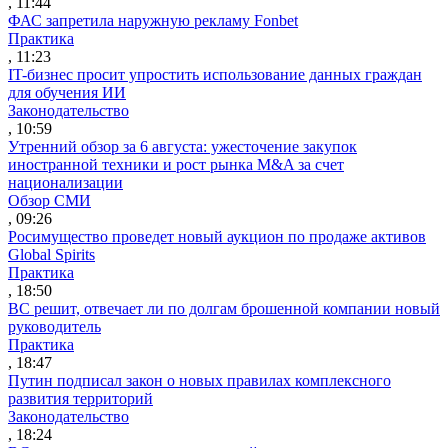
, 11:44
ФАС запретила наружную рекламу Fonbet
Практика
, 11:23
IT-бизнес просит упростить использование данных граждан
для обучения ИИ
Законодательство
, 10:59
Утренний обзор за 6 августа: ужесточение закупок
иностранной техники и рост рынка M&A за счет
национализации
Обзор СМИ
, 09:26
Росимущество проведет новый аукцион по продаже активов
Global Spirits
Практика
, 18:50
ВС решит, отвечает ли по долгам брошенной компании новый
руководитель
Практика
, 18:47
Путин подписал закон о новых правилах комплексного
развития территорий
Законодательство
, 18:24