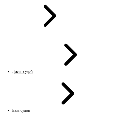
Досье судей
База судов