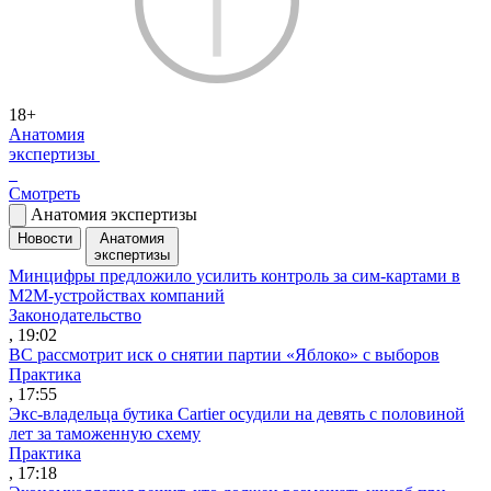
18+
Анатомия
экспертизы
Смотреть
Анатомия экспертизы
Новости
Анатомия
экспертизы
Минцифры предложило усилить контроль за сим-картами в
M2M-устройствах компаний
Законодательство
, 19:02
ВС рассмотрит иск о снятии партии «Яблоко» с выборов
Практика
, 17:55
Экс-владельца бутика Cartier осудили на девять с половиной
лет за таможенную схему
Практика
, 17:18