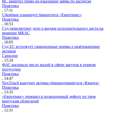
ВС защитил право на взыскание займа по расписке
Практика
, 17:11
Сбербанк планирует банкротить «Евротранс»
Практика
, 16:53
Суд пересмотрит дело о выдаче исполнительного листа на
решение МКАС
Практика
, 16:05
Суд ЕС истолкует санкционные нормы о разблокировке
активов
Санкции
, 15:24
ФАС раскрыла число жалоб в сфере закупок в первом
полугодии
Практика
, 14:47
NexTouch выкупит активы обанкротившегося «Кванта»
Практика
, 13:35
«Евротранс» перешел в полноценный дефолт по трем
выпускам облигаций
Практика
, 12:31