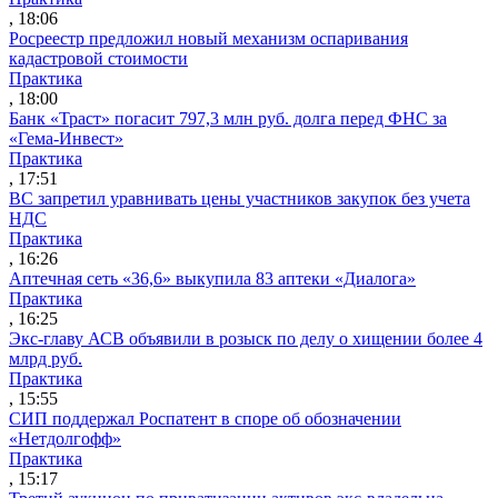
, 18:06
Росреестр предложил новый механизм оспаривания
кадастровой стоимости
Практика
, 18:00
Банк «Траст» погасит 797,3 млн руб. долга перед ФНС за
«Гема-Инвест»
Практика
, 17:51
ВС запретил уравнивать цены участников закупок без учета
НДС
Практика
, 16:26
Аптечная сеть «36,6» выкупила 83 аптеки «Диалога»
Практика
, 16:25
Экс-главу АСВ объявили в розыск по делу о хищении более 4
млрд руб.
Практика
, 15:55
СИП поддержал Роспатент в споре об обозначении
«Нетдолгофф»
Практика
, 15:17