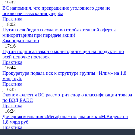
, 19:32
ВС напомнил, что прекращение уголовного дела не
исключает взыскания ущерба
Практика
, 18:02
Путин освободил государство от обязательной оферты
миноритариям при передаче акций
Законодательство
, 17:16
Путин подписал закон о мониторинге цен на продукты по
всей цепочке поставок
Практика
, 16:44
Прокуратура подала иск к структуре группы «Илим» на 1,8
млрд руб.
Практика
, 16:35
Экономколлегия ВС рассмотрит спор о классификации товара
по ВЭД ЕАЭС
Практика
, 16:24
Дочерняя компания «Мегафона» подала иск к «М.Видео» на
1,8 млрд руб.
Практика
, 15:50