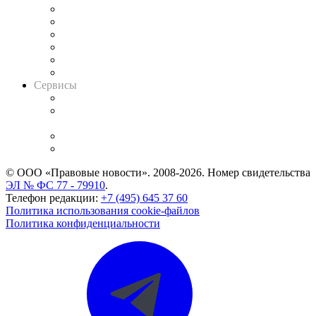
Решения арбитражных судов
Календарь рассмотрения арбитражных дел
Досье судей
Информация о судах
RSS лента новостей
Вакансии для юристов
Сервисы
Справочно-правовая система
Casebook: мониторинг дел
и компаний
Caselook: поиск и анализ практики
CASE.ONE: управление юридической службой
© ООО «Правовые новости». 2008-2026.
Номер свидетельства
ЭЛ № ФС 77 - 79910
.
Телефон редакции:
+7 (495) 645 37 60
Политика использования cookie-файлов
Политика конфиденциальности