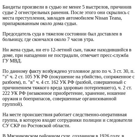
Бандиты произвели в судью не менее 5 выстрелов, причинив
судье 2 огнестрельных ранения. После этого они скрылись с
места преступления, завладев автомобилем Nissan Teana,
припаркованным около дома судьи.
Председатель суда в тяжелом состоянии был доставлен в
больницу, где скончался около 7 часов утра.
Ни жена судьи, ни его 12-летний сын, также находившийся в
доме, при нападении не пострадали, отмечает пресс-служба
ГУ МВД.
По данному факту возбуждено уголовное дело по ч. 3 ст. 30, п.
"з" ч. 2 ст. 105 УК РФ (покушение на убийство, сопряженное с
разбоем), п. "в" ч. 4 ст. 162 УК РФ (разбой, совершенный с
причинением тяжкого вреда здоровью потерпевшего), ч. 2 ст.
222 УК РФ (незаконное приобретение, хранение, ношение
оружия и боеприпасов, совершенные организованной
группой).
На месте происшествия работает следственно-оперативная
группа, в которую входят сотрудники полиции и следователи
СУ СКР по Ростовской области.
В Мясниковском районном суде, созданном в 1926 году, в