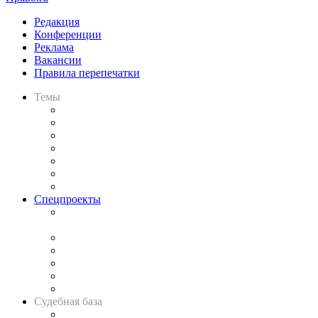
Редакция
Конференции
Реклама
Вакансии
Правила перепечатки
Темы
Практика
Законодательство
Процесс
Исследования
Рынок юридических услуг
Юридическое сообщество
Важнейшие правовые темы в прессе
Спецпроекты
Подкаст «В здравом уме
и твёрдой памяти»
Legal Design
Банкротная панорама
Советы для литигаторов
Сговоры на торгах
Авто
Судебная база
Картотека арбитражных дел