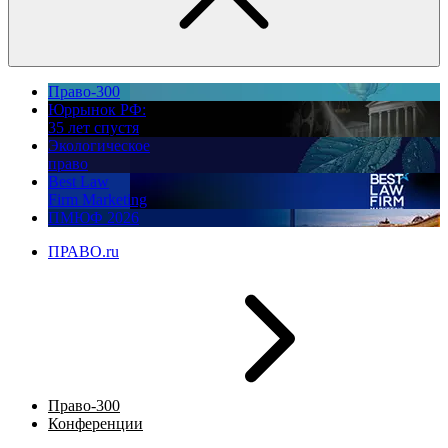
Право-300
Юррынок РФ:
35 лет спустя
Экологическое
право
Best Law
Firm Marketing
ПМЮФ 2026
ПРАВО.ru
Право-300
Конференции