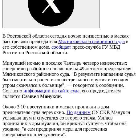
В Ростовской области сегодня ночью неизвестные в масках
расстреляли председателя
Мясниковского районного суда
в
его собственном доме,
сообщает
пресс-служба ГУ МВД
России по Ростовской области.
Минувшей ночью в поселке Чалтырь четверо неизвестных
совершили разбойное нападение на 49-летнего председателя
Мясниковского районного суда. "В результате нападения судья
был смертельно ранен из огнестрельного оружия и сегодня
утром скончался в больнице", — говорится в сообщении.
Согласно
информации на сайте суда
, его председателем
является
Самвел Манукян
.
Около 3.10 преступники в масках проникли в дом
председателя суда через окно.
По данным
СУ СКР, Манукян
услышал шум и спустился со второго этажа. Увидев
проникших в дом мужчин, он крикнул супруге, чтобы она
уходила, "а сам предпринял меры для пресечения
совершаемого преступления".