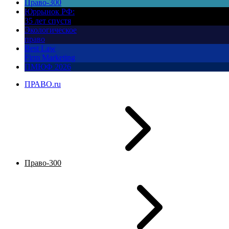
Право-300
Юррынок РФ:
35 лет спустя
Экологическое
право
Best Law
Firm Marketing
ПМЮФ 2026
ПРАВО.ru
Право-300