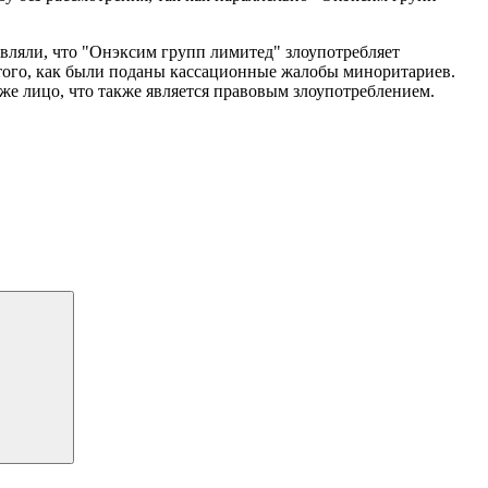
являли, что "Онэксим групп лимитед" злоупотребляет
е того, как были поданы кассационные жалобы миноритариев.
же лицо, что также является правовым злоупотреблением.