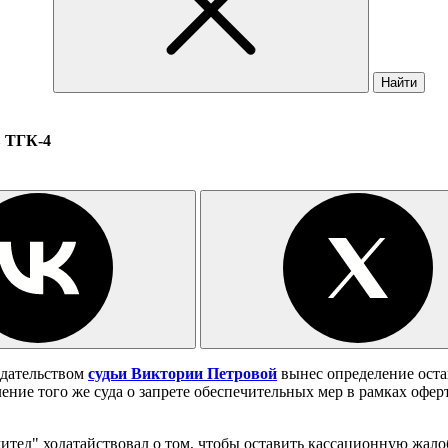
Найти
в ТГК-4
едательством
судьи Виктории Петровой
вынес определение оста
ление того же суда о запрете обеспечительных мер в рамках офе
итед" ходатайствовал о том, чтобы оставить кассационную жало