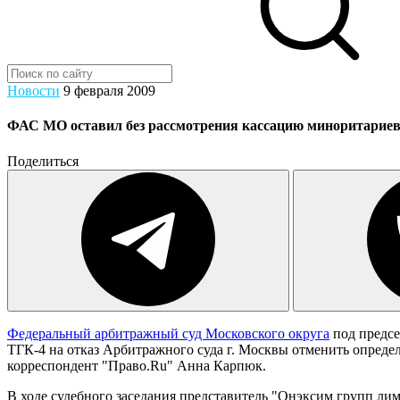
Новости
9 февраля 2009
ФАС МО оставил без рассмотрения кассацию миноритарие
Поделиться
Федеральный арбитражный суд Московского округа
под предс
ТГК-4 на отказ Арбитражного суда г. Москвы отменить опреде
корреспондент "Право.Ru" Анна Карпюк.
В ходе судебного заседания представитель "Онэксим групп лим