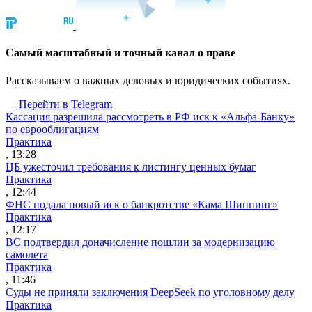
Cамый масштабный и точный канал о праве
Рассказываем о важных деловых и юридических событиях.
Перейти в Telegram
Кассация разрешила рассмотреть в РФ иск к «Альфа-Банку»
по еврооблигациям
Практика
, 13:28
ЦБ ужесточил требования к листингу ценных бумаг
Практика
, 12:44
ФНС подала новый иск о банкротстве «Кама Шиппинг»
Практика
, 12:17
ВС подтвердил доначисление пошлин за модернизацию
самолета
Практика
, 11:46
Суды не приняли заключения DeepSeek по уголовному делу
Практика