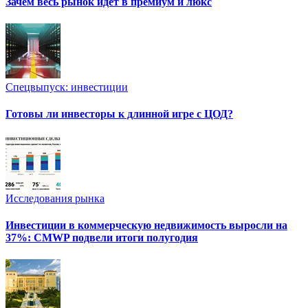
Зачем весь рынок идет в премиум и люкс
Спецвыпуск: инвестиции
Готовы ли инвесторы к длинной игре с ЦОД?
Исследования рынка
Инвестиции в коммерческую недвижимость выросли на
37%: CMWP подвели итоги полугодия