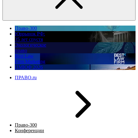
Право-300
Юррынок РФ:
35 лет спустя
Экологическое
право
Best Law
Firm Marketing
ПМЮФ 2026
ПРАВО.ru
Право-300
Конференции