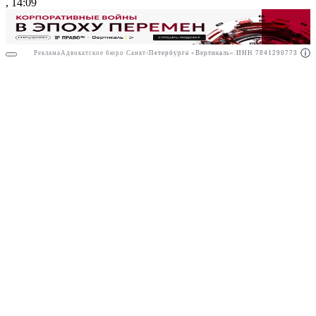
, 14:09
Реклама
Адвокатское бюро Санкт-Петербурга «Вертикаль» ИНН 7841290773
Реклама
ООО "Право.ру" ИНН: 7704835288