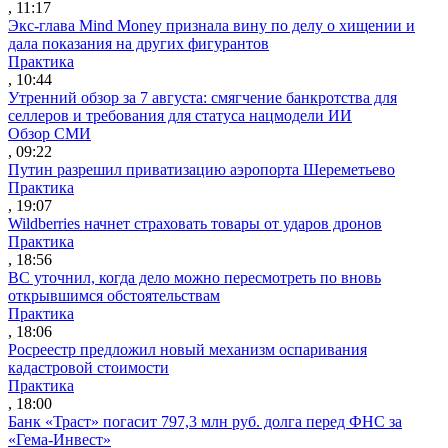
, 11:17
Экс-глава Mind Money признала вину по делу о хищении и
дала показания на других фигурантов
Практика
, 10:44
Утренний обзор за 7 августа: смягчение банкротства для
селлеров и требования для статуса нацмодели ИИ
Обзор СМИ
, 09:22
Путин разрешил приватизацию аэропорта Шереметьево
Практика
, 19:07
Wildberries начнет страховать товары от ударов дронов
Практика
, 18:56
ВС уточнил, когда дело можно пересмотреть по вновь
открывшимся обстоятельствам
Практика
, 18:06
Росреестр предложил новый механизм оспаривания
кадастровой стоимости
Практика
, 18:00
Банк «Траст» погасит 797,3 млн руб. долга перед ФНС за
«Гема-Инвест»