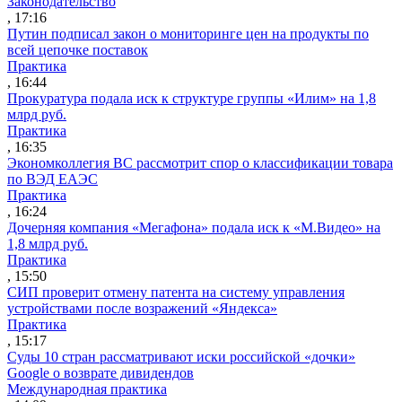
Законодательство
, 17:16
Путин подписал закон о мониторинге цен на продукты по
всей цепочке поставок
Практика
, 16:44
Прокуратура подала иск к структуре группы «Илим» на 1,8
млрд руб.
Практика
, 16:35
Экономколлегия ВС рассмотрит спор о классификации товара
по ВЭД ЕАЭС
Практика
, 16:24
Дочерняя компания «Мегафона» подала иск к «М.Видео» на
1,8 млрд руб.
Практика
, 15:50
СИП проверит отмену патента на систему управления
устройствами после возражений «Яндекса»
Практика
, 15:17
Суды 10 стран рассматривают иски российской «дочки»
Google о возврате дивидендов
Международная практика