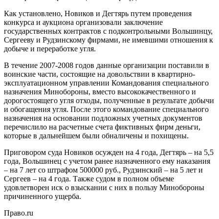
Как установлено, Новиков и Дегтярь путем проведения
конкурса и аукциона организовали заключение
государственных контрактов с подконтрольными Вольшинцу,
Сергееву и Рудзинскому фирмами, не имевшими отношения к
добыче и переработке угля.
В течение 2007-2008 годов данные организации поставили в
воинские части, состоящие на довольствии в квартирно-
эксплуатационном управлении Командования специального
назначения Минобороны, вместо высококачественного и
дорогостоящего угля отходы, полученные в результате добычи
и обогащения угля. После этого командование специального
назначения на основании подложных учетных документов
перечислило на расчетные счета фиктивных фирм деньги,
которые в дальнейшем были обналичены и похищены.
Приговором суда Новиков осужден на 4 года, Дегтярь – на 5,5
года, Вольшинец с учетом ранее назначенного ему наказания
– на 7 лет со штрафом 500000 руб., Рудзинский – на 5 лет и
Сергеев – на 4 года. Также судом в полном объеме
удовлетворен иск о взыскании с них в пользу Минобороны
причиненного ущерба.
Право.ru