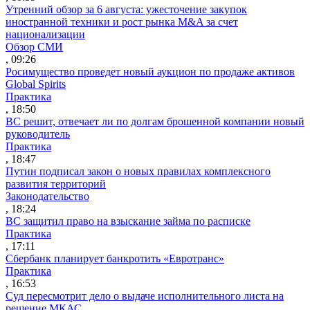
Утренний обзор за 6 августа: ужесточение закупок
иностранной техники и рост рынка M&A за счет
национализации
Обзор СМИ
, 09:26
Росимущество проведет новый аукцион по продаже активов
Global Spirits
Практика
, 18:50
ВС решит, отвечает ли по долгам брошенной компании новый
руководитель
Практика
, 18:47
Путин подписал закон о новых правилах комплексного
развития территорий
Законодательство
, 18:24
ВС защитил право на взыскание займа по расписке
Практика
, 17:11
Сбербанк планирует банкротить «Евротранс»
Практика
, 16:53
Суд пересмотрит дело о выдаче исполнительного листа на
решение МКАС