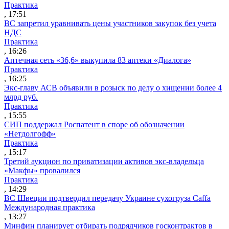
Практика
, 17:51
ВС запретил уравнивать цены участников закупок без учета
НДС
Практика
, 16:26
Аптечная сеть «36,6» выкупила 83 аптеки «Диалога»
Практика
, 16:25
Экс-главу АСВ объявили в розыск по делу о хищении более 4
млрд руб.
Практика
, 15:55
СИП поддержал Роспатент в споре об обозначении
«Нетдолгофф»
Практика
, 15:17
Третий аукцион по приватизации активов экс-владельца
«Макфы» провалился
Практика
, 14:29
ВС Швеции подтвердил передачу Украине сухогруза Caffa
Международная практика
, 13:27
Минфин планирует отбирать подрядчиков госконтрактов в