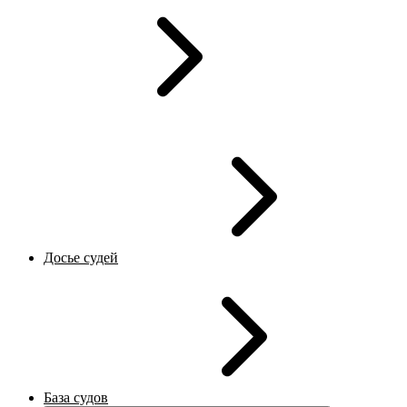
Досье судей
База судов