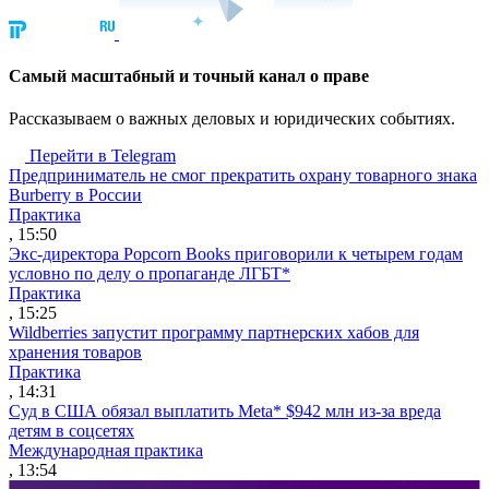
Cамый масштабный и точный канал о праве
Рассказываем о важных деловых и юридических событиях.
Перейти в Telegram
Предприниматель не смог прекратить охрану товарного знака
Burberry в России
Практика
, 15:50
Экс-директора Popcorn Books приговорили к четырем годам
условно по делу о пропаганде ЛГБТ*
Практика
, 15:25
Wildberries запустит программу партнерских хабов для
хранения товаров
Практика
, 14:31
Суд в США обязал выплатить Meta* $942 млн из-за вреда
детям в соцсетях
Международная практика
, 13:54