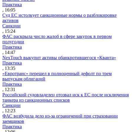
Практика
, 16:05
Суд ЕС истолкует санкционные нормы о разблокировке
активов
Санкции
, 15:24
ФАС раскрыла число жалоб в сфере закупок в первом
полугодии
Практика
, 14:47
NexTouch выкупит активы обанкротившегося «Кванта»
Практика
, 13:35
«Евротранс» перешел в полноценный дефолт по трем
выпускам облигаций
Практика
, 12:31
Российский судовладелец отозвал иск к ЕС после исключения
танкера из санкционных списков
Санкции
, 12:23
ФАС возбудила дело из-за ограничений при страховании
заемщиков
Практика
, 12:06