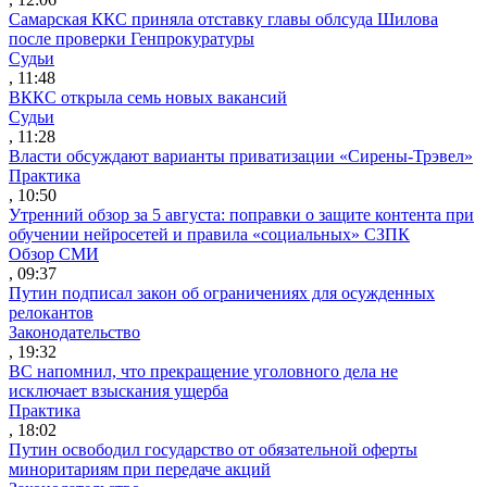
Самарская ККС приняла отставку главы облсуда Шилова
после проверки Генпрокуратуры
Судьи
, 11:48
ВККС открыла семь новых вакансий
Судьи
, 11:28
Власти обсуждают варианты приватизации «Сирены-Трэвел»
Практика
, 10:50
Утренний обзор за 5 августа: поправки о защите контента при
обучении нейросетей и правила «социальных» СЗПК
Обзор СМИ
, 09:37
Путин подписал закон об ограничениях для осужденных
релокантов
Законодательство
, 19:32
ВС напомнил, что прекращение уголовного дела не
исключает взыскания ущерба
Практика
, 18:02
Путин освободил государство от обязательной оферты
миноритариям при передаче акций