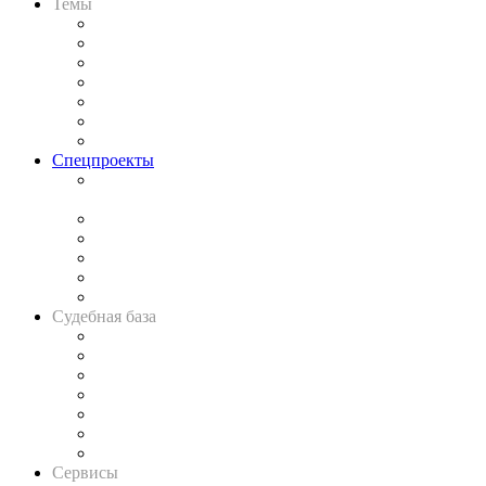
Темы
Практика
Законодательство
Процесс
Исследования
Рынок юридических услуг
Юридическое сообщество
Важнейшие правовые темы в прессе
Спецпроекты
Подкаст «В здравом уме
и твёрдой памяти»
Legal Design
Банкротная панорама
Советы для литигаторов
Сговоры на торгах
Авто
Судебная база
Картотека арбитражных дел
Решения арбитражных судов
Календарь рассмотрения арбитражных дел
Досье судей
Информация о судах
RSS лента новостей
Вакансии для юристов
Сервисы