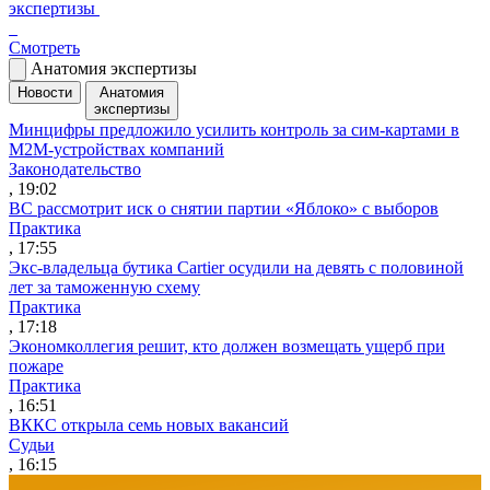
экспертизы
Смотреть
Анатомия экспертизы
Новости
Анатомия
экспертизы
Минцифры предложило усилить контроль за сим-картами в
M2M-устройствах компаний
Законодательство
, 19:02
ВС рассмотрит иск о снятии партии «Яблоко» с выборов
Практика
, 17:55
Экс-владельца бутика Cartier осудили на девять с половиной
лет за таможенную схему
Практика
, 17:18
Экономколлегия решит, кто должен возмещать ущерб при
пожаре
Практика
, 16:51
ВККС открыла семь новых вакансий
Судьи
, 16:15