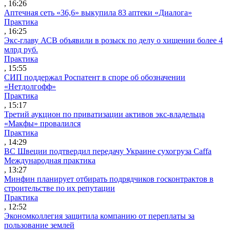
, 16:26
Аптечная сеть «36,6» выкупила 83 аптеки «Диалога»
Практика
, 16:25
Экс-главу АСВ объявили в розыск по делу о хищении более 4
млрд руб.
Практика
, 15:55
СИП поддержал Роспатент в споре об обозначении
«Нетдолгофф»
Практика
, 15:17
Третий аукцион по приватизации активов экс-владельца
«Макфы» провалился
Практика
, 14:29
ВС Швеции подтвердил передачу Украине сухогруза Caffa
Международная практика
, 13:27
Минфин планирует отбирать подрядчиков госконтрактов в
строительстве по их репутации
Практика
, 12:52
Экономколлегия защитила компанию от переплаты за
пользование землей