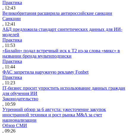
Практика
, 12:43
Великобритания расширила антироссийские санкции
Санкции
, 12:41
АБД предложила стандарт синтетических данных для ИИ-
моделей
Практика
, 11:53
«Билайн» подал встречный иск к Т2 из-за слова «микс» в
названии бренда мультиподписки
Практика
, 11:44
ФАС запретила наружную рекламу Fonbet
Практика
, 11:23
IT-бизнес просит упростить использование данных граждан
для обучения ИИ
Законодательство
, 10:59
Утренний обзор за 6 августа: ужесточение закупок
иностранной техники и рост рынка M&A за счет
национализации
Обзор СМИ
, 09:26