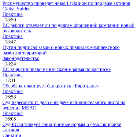
Росимущество проведет новый аукцион по продаже активов
Global Spirits
Практика
, 18:50
ВС решит, отвечает ли по долгам брошенной компании новый
руководитель
Практика
, 18:47
Путин подписал закон о новых правилах комплексного
развития территорий
Законодательство
, 18:24
ВС защитил право на взыскание займа по расписке
Практика
, 17:11
Сбербанк планирует банкротить «Евротранс»
Практика
, 16:53
Суд пересмотрит дело о выдаче исполнительного листа на
решение МКАС
Практика
, 16:05
Суд ЕС истолкует санкционные нормы о разблокировке
активов
Санкции