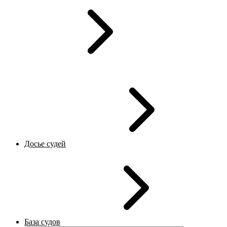
Досье судей
База судов