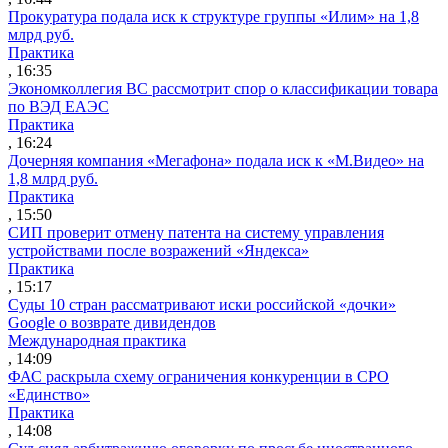
Прокуратура подала иск к структуре группы «Илим» на 1,8
млрд руб.
Практика
, 16:35
Экономколлегия ВС рассмотрит спор о классификации товара
по ВЭД ЕАЭС
Практика
, 16:24
Дочерняя компания «Мегафона» подала иск к «М.Видео» на
1,8 млрд руб.
Практика
, 15:50
СИП проверит отмену патента на систему управления
устройствами после возражений «Яндекса»
Практика
, 15:17
Суды 10 стран рассматривают иски российской «дочки»
Google о возврате дивидендов
Международная практика
, 14:09
ФАС раскрыла схему ограничения конкуренции в СРО
«Единство»
Практика
, 14:08