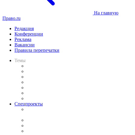
На главную
Право.ru
Редакция
Конференции
Реклама
Вакансии
Правила перепечатки
Темы
Практика
Законодательство
Процесс
Исследования
Рынок юридических услуг
Юридическое сообщество
Важнейшие правовые темы в прессе
Спецпроекты
Подкаст «В здравом уме
и твёрдой памяти»
Legal Design
Банкротная панорама
Советы для литигаторов