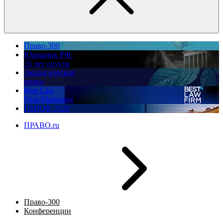
Право-300
Юррынок РФ:
35 лет спустя
Экологическое
право
Best Law
Firm Marketing
ПМЮФ 2026
ПРАВО.ru
Право-300
Конференции