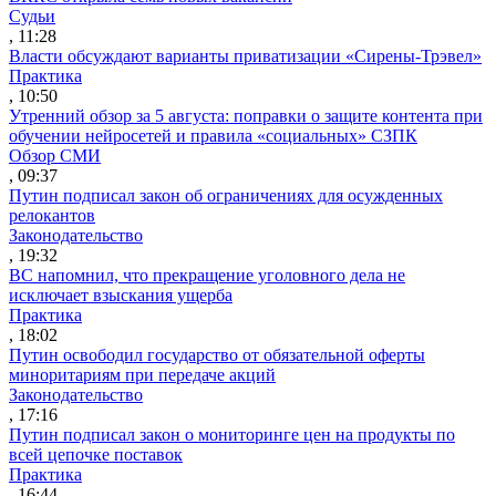
Судьи
, 11:28
Власти обсуждают варианты приватизации «Сирены-Трэвел»
Практика
, 10:50
Утренний обзор за 5 августа: поправки о защите контента при
обучении нейросетей и правила «социальных» СЗПК
Обзор СМИ
, 09:37
Путин подписал закон об ограничениях для осужденных
релокантов
Законодательство
, 19:32
ВС напомнил, что прекращение уголовного дела не
исключает взыскания ущерба
Практика
, 18:02
Путин освободил государство от обязательной оферты
миноритариям при передаче акций
Законодательство
, 17:16
Путин подписал закон о мониторинге цен на продукты по
всей цепочке поставок
Практика
, 16:44