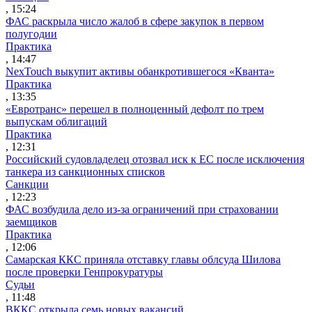
, 15:24
ФАС раскрыла число жалоб в сфере закупок в первом
полугодии
Практика
, 14:47
NexTouch выкупит активы обанкротившегося «Кванта»
Практика
, 13:35
«Евротранс» перешел в полноценный дефолт по трем
выпускам облигаций
Практика
, 12:31
Российский судовладелец отозвал иск к ЕС после исключения
танкера из санкционных списков
Санкции
, 12:23
ФАС возбудила дело из-за ограничений при страховании
заемщиков
Практика
, 12:06
Самарская ККС приняла отставку главы облсуда Шилова
после проверки Генпрокуратуры
Судьи
, 11:48
ВККС открыла семь новых вакансий