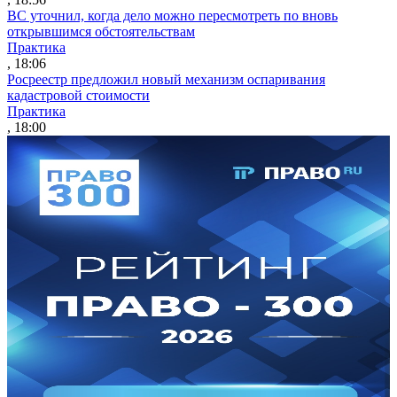
ВС уточнил, когда дело можно пересмотреть по вновь
открывшимся обстоятельствам
Практика
, 18:06
Росреестр предложил новый механизм оспаривания
кадастровой стоимости
Практика
, 18:00