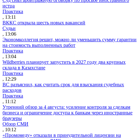
Суд снял арбитражную оговорку по просьбе иностранного
истца
Практика
, 13:11
ВККС открыла шесть новых вакансий
Судьи
, 13:06
Экономколлегия решит, можно ли уменьшить сумму гарантии
на стоимость выполненных работ
Практика
, 13:04
Wildberries планирует запустить в 2027 году два крупных
склада в Казахстане
Практика
, 12:29
ВС разъяснил, как считать срок для взыскания судебных
расходов
Практика
, 11:12
Утренний обзор за 4 августа: усиление контроля за сделкам
бизнеса и ограничение доступа к банкам через иностранные
браузеры
Обзор СМИ
, 10:12
«Промомеду» отказали в принудительной лицензии на