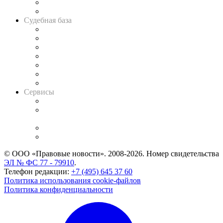
Сговоры на торгах
Авто
Судебная база
Картотека арбитражных дел
Решения арбитражных судов
Календарь рассмотрения арбитражных дел
Досье судей
Информация о судах
RSS лента новостей
Вакансии для юристов
Сервисы
Справочно-правовая система
Casebook: мониторинг дел
и компаний
Caselook: поиск и анализ практики
CASE.ONE: управление юридической службой
© ООО «Правовые новости». 2008-2026.
Номер свидетельства
ЭЛ № ФС 77 - 79910
.
Телефон редакции:
+7 (495) 645 37 60
Политика использования cookie-файлов
Политика конфиденциальности