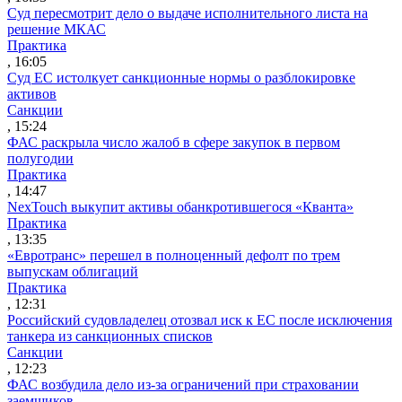
Суд пересмотрит дело о выдаче исполнительного листа на
решение МКАС
Практика
, 16:05
Суд ЕС истолкует санкционные нормы о разблокировке
активов
Санкции
, 15:24
ФАС раскрыла число жалоб в сфере закупок в первом
полугодии
Практика
, 14:47
NexTouch выкупит активы обанкротившегося «Кванта»
Практика
, 13:35
«Евротранс» перешел в полноценный дефолт по трем
выпускам облигаций
Практика
, 12:31
Российский судовладелец отозвал иск к ЕС после исключения
танкера из санкционных списков
Санкции
, 12:23
ФАС возбудила дело из-за ограничений при страховании
заемщиков