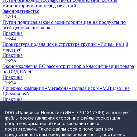
Путин освободил государство от обязательной оферты
миноритариям при передаче акций
Законодательство
, 17:16
Путин подписал закон о мониторинге цен на продукты по
всей цепочке поставок
Практика
, 16:44
Прокуратура подала иск к структуре группы «Илим» на 1,8
млрд руб.
Практика
, 16:35
Экономколлегия ВС рассмотрит спор о классификации товара
по ВЭД ЕАЭС
Практика
, 16:24
Дочерняя компания «Мегафона» подала иск к «М.Видео» на
1,8 млрд руб.
Практика
, 15:50
СИП проверит отмену патента на систему управления
ООО «Правовые Новости» (ИНН 7704317790) использует
устройствами после возражений «Яндекса»
файлы cookie (включая сторонние файлы cookie) для
Практика
сбора информации об использовании сайта
, 15:17
посетителями. Такие файлы cookie помогают нам
Суды 10 стран рассматривают иски российской «дочки»
предоставлять вам наилучший онлайн-опыт, постоянно