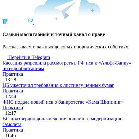
Cамый масштабный и точный канал о праве
Рассказываем о важных деловых и юридических событиях.
Перейти в Telegram
Кассация разрешила рассмотреть в РФ иск к «Альфа-Банку»
по еврооблигациям
Практика
, 13:28
ЦБ ужесточил требования к листингу ценных бумаг
Практика
, 12:44
ФНС подала новый иск о банкротстве «Кама Шиппинг»
Практика
, 12:17
ВС подтвердил доначисление пошлин за модернизацию
самолета
Практика
, 11:46