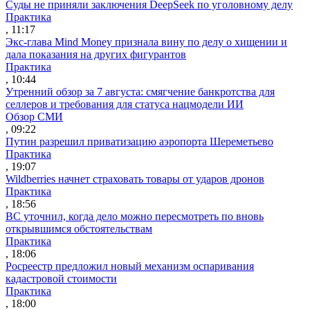
Суды не приняли заключения DeepSeek по уголовному делу
Практика
, 11:17
Экс-глава Mind Money признала вину по делу о хищении и
дала показания на других фигурантов
Практика
, 10:44
Утренний обзор за 7 августа: смягчение банкротства для
селлеров и требования для статуса нацмодели ИИ
Обзор СМИ
, 09:22
Путин разрешил приватизацию аэропорта Шереметьево
Практика
, 19:07
Wildberries начнет страховать товары от ударов дронов
Практика
, 18:56
ВС уточнил, когда дело можно пересмотреть по вновь
открывшимся обстоятельствам
Практика
, 18:06
Росреестр предложил новый механизм оспаривания
кадастровой стоимости
Практика
, 18:00