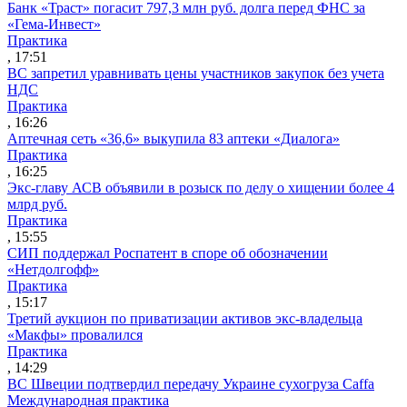
Банк «Траст» погасит 797,3 млн руб. долга перед ФНС за
«Гема-Инвест»
Практика
, 17:51
ВС запретил уравнивать цены участников закупок без учета
НДС
Практика
, 16:26
Аптечная сеть «36,6» выкупила 83 аптеки «Диалога»
Практика
, 16:25
Экс-главу АСВ объявили в розыск по делу о хищении более 4
млрд руб.
Практика
, 15:55
СИП поддержал Роспатент в споре об обозначении
«Нетдолгофф»
Практика
, 15:17
Третий аукцион по приватизации активов экс-владельца
«Макфы» провалился
Практика
, 14:29
ВС Швеции подтвердил передачу Украине сухогруза Caffa
Международная практика