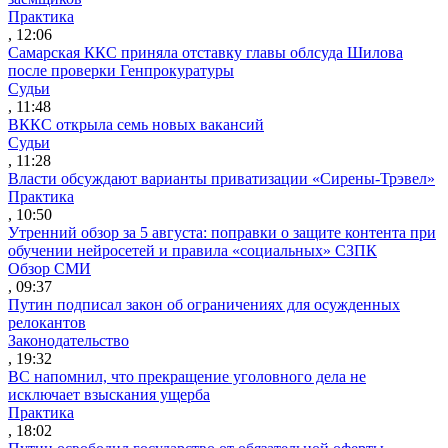
Практика
, 12:06
Самарская ККС приняла отставку главы облсуда Шилова
после проверки Генпрокуратуры
Судьи
, 11:48
ВККС открыла семь новых вакансий
Судьи
, 11:28
Власти обсуждают варианты приватизации «Сирены-Трэвел»
Практика
, 10:50
Утренний обзор за 5 августа: поправки о защите контента при
обучении нейросетей и правила «социальных» СЗПК
Обзор СМИ
, 09:37
Путин подписал закон об ограничениях для осужденных
релокантов
Законодательство
, 19:32
ВС напомнил, что прекращение уголовного дела не
исключает взыскания ущерба
Практика
, 18:02