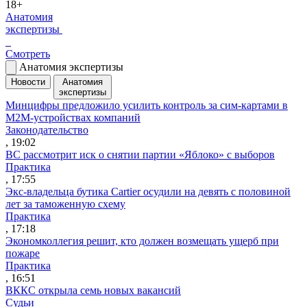
18+
Анатомия
экспертизы
Смотреть
Анатомия экспертизы
Новости
Анатомия
экспертизы
Минцифры предложило усилить контроль за сим-картами в
M2M-устройствах компаний
Законодательство
, 19:02
ВС рассмотрит иск о снятии партии «Яблоко» с выборов
Практика
, 17:55
Экс-владельца бутика Cartier осудили на девять с половиной
лет за таможенную схему
Практика
, 17:18
Экономколлегия решит, кто должен возмещать ущерб при
пожаре
Практика
, 16:51
ВККС открыла семь новых вакансий
Судьи