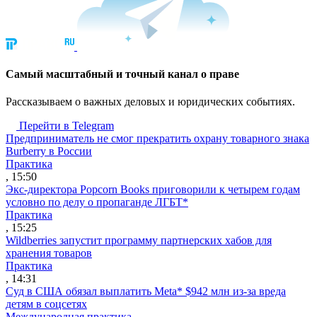
Cамый масштабный и точный канал о праве
Рассказываем о важных деловых и юридических событиях.
Перейти в Telegram
Предприниматель не смог прекратить охрану товарного знака
Burberry в России
Практика
, 15:50
Экс-директора Popcorn Books приговорили к четырем годам
условно по делу о пропаганде ЛГБТ*
Практика
, 15:25
Wildberries запустит программу партнерских хабов для
хранения товаров
Практика
, 14:31
Суд в США обязал выплатить Meta* $942 млн из-за вреда
детям в соцсетях
Международная практика