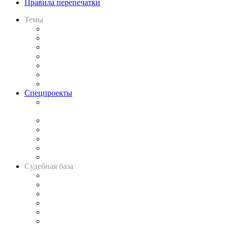
Правила перепечатки
Темы
Практика
Законодательство
Процесс
Исследования
Рынок юридических услуг
Юридическое сообщество
Важнейшие правовые темы в прессе
Спецпроекты
Подкаст «В здравом уме
и твёрдой памяти»
Legal Design
Банкротная панорама
Советы для литигаторов
Сговоры на торгах
Авто
Судебная база
Картотека арбитражных дел
Решения арбитражных судов
Календарь рассмотрения арбитражных дел
Досье судей
Информация о судах
RSS лента новостей