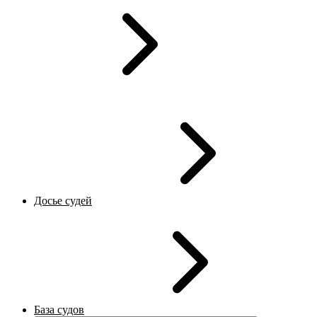
Досье судей
База судов