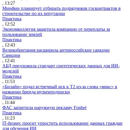
, 13:27
Минфин планирует отбирать подрядчиков госконтрактов в
строительстве по их репутации
Практика
, 12:52
Экономколлегия защитила компанию от переплаты за
пользование землей
Практика
, 12:43
Великобритания расширила антироссийские санкции
Санкции
, 12:41
АБД предложила стандарт синтетических данных для ИИ-
моделей
Практика
, 11:53
«Билайн» подал встречный иск к Т2 из-за слова «микс» в
названии бренда мультиподписки
Практика
, 11:44
ФАС запретила наружную рекламу Fonbet
Практика
, 11:23
IT-бизнес просит упростить использование данных граждан
для обучения ИИ