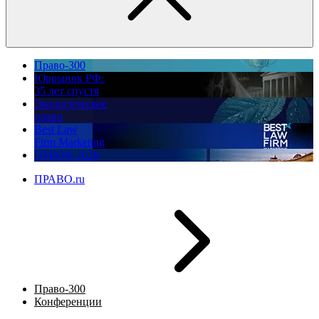
Право-300
Юррынок РФ:
35 лет спустя
Экологическое
право
Best Law
Firm Marketing
ПМЮФ 2026
ПРАВО.ru
Право-300
Конференции