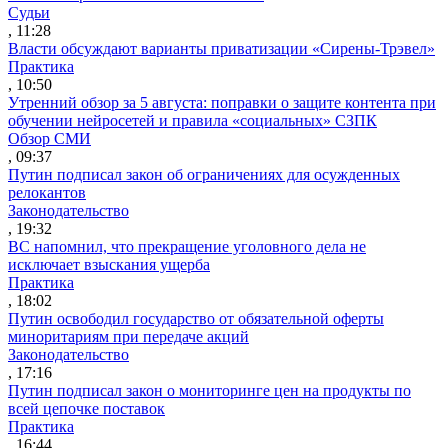
Судьи
, 11:28
Власти обсуждают варианты приватизации «Сирены-Трэвел»
Практика
, 10:50
Утренний обзор за 5 августа: поправки о защите контента при
обучении нейросетей и правила «социальных» СЗПК
Обзор СМИ
, 09:37
Путин подписал закон об ограничениях для осужденных
релокантов
Законодательство
, 19:32
ВС напомнил, что прекращение уголовного дела не
исключает взыскания ущерба
Практика
, 18:02
Путин освободил государство от обязательной оферты
миноритариям при передаче акций
Законодательство
, 17:16
Путин подписал закон о мониторинге цен на продукты по
всей цепочке поставок
Практика
, 16:44