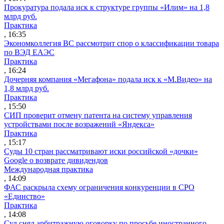
Прокуратура подала иск к структуре группы «Илим» на 1,8
млрд руб.
Практика
, 16:35
Экономколлегия ВС рассмотрит спор о классификации товара
по ВЭД ЕАЭС
Практика
, 16:24
Дочерняя компания «Мегафона» подала иск к «М.Видео» на
1,8 млрд руб.
Практика
, 15:50
СИП проверит отмену патента на систему управления
устройствами после возражений «Яндекса»
Практика
, 15:17
Суды 10 стран рассматривают иски российской «дочки»
Google о возврате дивидендов
Международная практика
, 14:09
ФАС раскрыла схему ограничения конкуренции в СРО
«Единство»
Практика
, 14:08
Суд снял арбитражную оговорку по просьбе иностранного