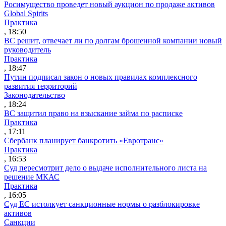
Росимущество проведет новый аукцион по продаже активов
Global Spirits
Практика
, 18:50
ВС решит, отвечает ли по долгам брошенной компании новый
руководитель
Практика
, 18:47
Путин подписал закон о новых правилах комплексного
развития территорий
Законодательство
, 18:24
ВС защитил право на взыскание займа по расписке
Практика
, 17:11
Сбербанк планирует банкротить «Евротранс»
Практика
, 16:53
Суд пересмотрит дело о выдаче исполнительного листа на
решение МКАС
Практика
, 16:05
Суд ЕС истолкует санкционные нормы о разблокировке
активов
Санкции