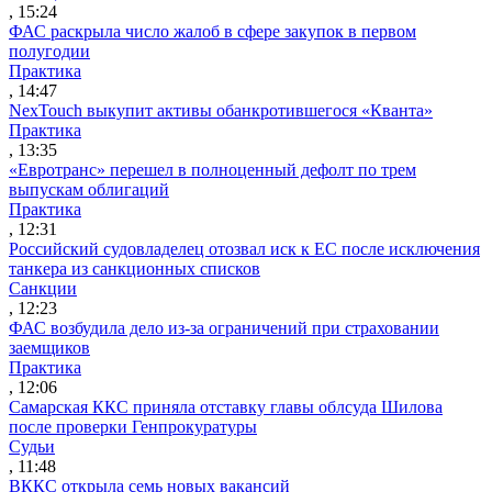
, 15:24
ФАС раскрыла число жалоб в сфере закупок в первом
полугодии
Практика
, 14:47
NexTouch выкупит активы обанкротившегося «Кванта»
Практика
, 13:35
«Евротранс» перешел в полноценный дефолт по трем
выпускам облигаций
Практика
, 12:31
Российский судовладелец отозвал иск к ЕС после исключения
танкера из санкционных списков
Санкции
, 12:23
ФАС возбудила дело из-за ограничений при страховании
заемщиков
Практика
, 12:06
Самарская ККС приняла отставку главы облсуда Шилова
после проверки Генпрокуратуры
Судьи
, 11:48
ВККС открыла семь новых вакансий