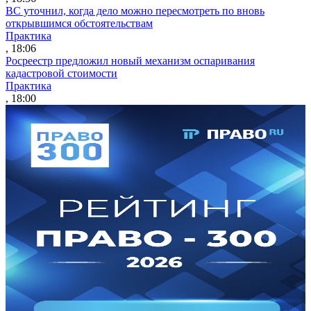
ВС уточнил, когда дело можно пересмотреть по вновь
открывшимся обстоятельствам
Практика
, 18:06
Росреестр предложил новый механизм оспаривания
кадастровой стоимости
Практика
, 18:00