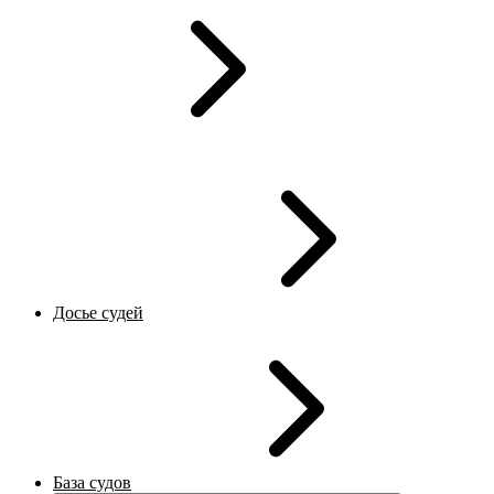
Досье судей
База судов