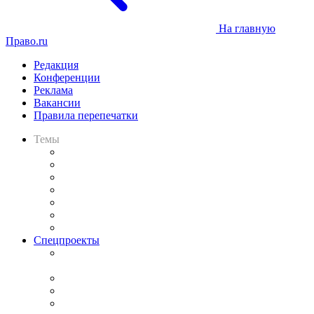
На главную
Право.ru
Редакция
Конференции
Реклама
Вакансии
Правила перепечатки
Темы
Практика
Законодательство
Процесс
Исследования
Рынок юридических услуг
Юридическое сообщество
Важнейшие правовые темы в прессе
Спецпроекты
Подкаст «В здравом уме
и твёрдой памяти»
Legal Design
Банкротная панорама
Советы для литигаторов