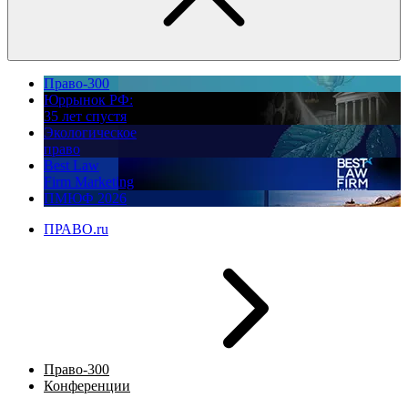
Право-300
Юррынок РФ:
35 лет спустя
Экологическое
право
Best Law
Firm Marketing
ПМЮФ 2026
ПРАВО.ru
Право-300
Конференции