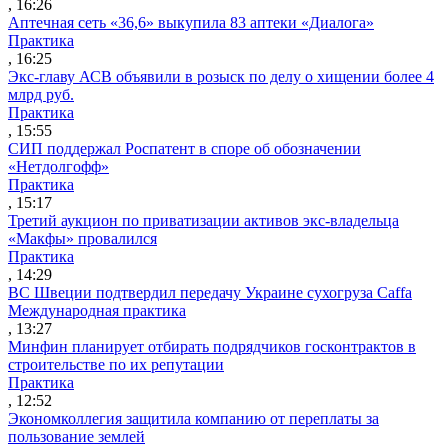
, 16:26
Аптечная сеть «36,6» выкупила 83 аптеки «Диалога»
Практика
, 16:25
Экс-главу АСВ объявили в розыск по делу о хищении более 4
млрд руб.
Практика
, 15:55
СИП поддержал Роспатент в споре об обозначении
«Нетдолгофф»
Практика
, 15:17
Третий аукцион по приватизации активов экс-владельца
«Макфы» провалился
Практика
, 14:29
ВС Швеции подтвердил передачу Украине сухогруза Caffa
Международная практика
, 13:27
Минфин планирует отбирать подрядчиков госконтрактов в
строительстве по их репутации
Практика
, 12:52
Экономколлегия защитила компанию от переплаты за
пользование землей