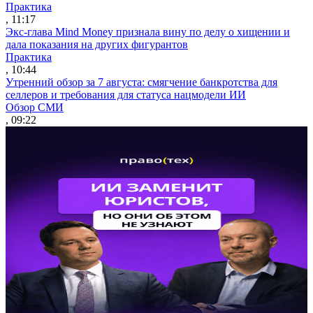
Практика
, 11:17
Экс-глава Mind Money признала вину по делу о хищении и
дала показания на других фигурантов
Практика
, 10:44
Утренний обзор за 7 августа: смягчение банкротства для
селлеров и требования для статуса нацмодели ИИ
Обзор СМИ
, 09:22