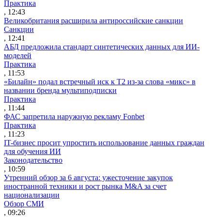
Практика
, 12:43
Великобритания расширила антироссийские санкции
Санкции
, 12:41
АБД предложила стандарт синтетических данных для ИИ-
моделей
Практика
, 11:53
«Билайн» подал встречный иск к Т2 из-за слова «микс» в
названии бренда мультиподписки
Практика
, 11:44
ФАС запретила наружную рекламу Fonbet
Практика
, 11:23
IT-бизнес просит упростить использование данных граждан
для обучения ИИ
Законодательство
, 10:59
Утренний обзор за 6 августа: ужесточение закупок
иностранной техники и рост рынка M&A за счет
национализации
Обзор СМИ
, 09:26