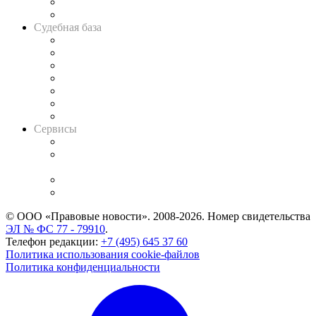
Сговоры на торгах
Авто
Судебная база
Картотека арбитражных дел
Решения арбитражных судов
Календарь рассмотрения арбитражных дел
Досье судей
Информация о судах
RSS лента новостей
Вакансии для юристов
Сервисы
Справочно-правовая система
Casebook: мониторинг дел
и компаний
Caselook: поиск и анализ практики
CASE.ONE: управление юридической службой
© ООО «Правовые новости». 2008-2026.
Номер свидетельства
ЭЛ № ФС 77 - 79910
.
Телефон редакции:
+7 (495) 645 37 60
Политика использования cookie-файлов
Политика конфиденциальности