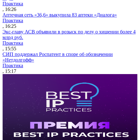
Практика
, 16:26
Аптечная сеть «36,6» выкупила 83 аптеки «Диалога»
Практика
, 16:25
Экс-главу АСВ объявили в розыск по делу о хищении более 4
млрд руб.
Практика
, 15:55
СИП поддержал Роспатент в споре об обозначении
«Нетдолгофф»
Практика
, 15:17