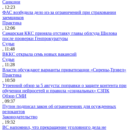
Санкции
, 12:23
ФАС возбудила дело из-за ограничений при страховании
заемщиков
Практика
, 12:06
Самарская ККС приняла отставку главы облсуда Шилова
после проверки Генпрокуратуры
Судьи
, 11:48
ВККС открыла семь новых вакансий
Судьи
, 11:28
Власти обсуждают варианты приватизации «Сирены-Трэвел»
Практика
, 10:50
Утренний обзор за 5 августа: поправки о защите контента при
обучении нейросетей и правила «социальных» СЗПК
Обзор СМИ
, 09:37
Путин подписал закон об ограничениях для осужденных
релокантов
Законодательство
, 19:32
ВС напомнил, что прекращение уголовного дела не