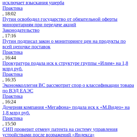
исключает взыскания ущерба
Практика
, 18:02
Путин освободил государство от обязательной оферты
миноритариям при передаче акций
Законодательство
, 17:16
Путин подписал закон о мониторинге цен на продукты по
всей цепочке поставок
Практика
, 16:44
Прокуратура подала иск к структуре группы «Илим» на 1,8
млрд руб.
Практика
, 16:35
Экономколлегия ВС рассмотрит спор о классификации товара
по ВЭД ЕАЭС
Практика
, 16:24
Дочерняя компания «Мегафона» подала иск к «М.Видео» на
1,8 млрд руб.
Практика
, 15:50
СИП проверит отмену патента на систему управления
устройствами после возражений «Яндекса»