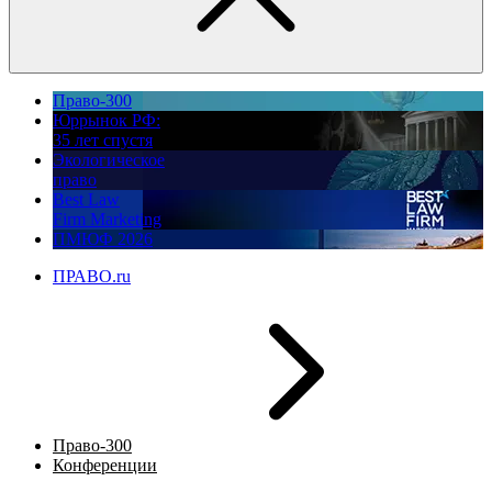
Право-300
Юррынок РФ:
35 лет спустя
Экологическое
право
Best Law
Firm Marketing
ПМЮФ 2026
ПРАВО.ru
Право-300
Конференции