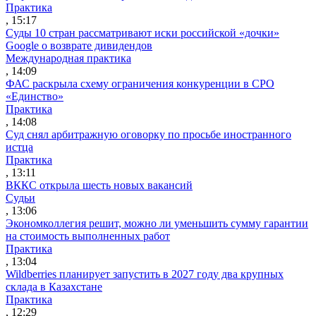
Практика
, 15:17
Суды 10 стран рассматривают иски российской «дочки»
Google о возврате дивидендов
Международная практика
, 14:09
ФАС раскрыла схему ограничения конкуренции в СРО
«Единство»
Практика
, 14:08
Суд снял арбитражную оговорку по просьбе иностранного
истца
Практика
, 13:11
ВККС открыла шесть новых вакансий
Судьи
, 13:06
Экономколлегия решит, можно ли уменьшить сумму гарантии
на стоимость выполненных работ
Практика
, 13:04
Wildberries планирует запустить в 2027 году два крупных
склада в Казахстане
Практика
, 12:29