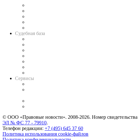
Legal Design
Банкротная панорама
Советы для литигаторов
Сговоры на торгах
Авто
Судебная база
Картотека арбитражных дел
Решения арбитражных судов
Календарь рассмотрения арбитражных дел
Досье судей
Информация о судах
RSS лента новостей
Вакансии для юристов
Сервисы
Справочно-правовая система
Casebook: мониторинг дел
и компаний
Caselook: поиск и анализ практики
CASE.ONE: управление юридической службой
© ООО «Правовые новости». 2008-2026.
Номер свидетельства
ЭЛ № ФС 77 - 79910
.
Телефон редакции:
+7 (495) 645 37 60
Политика использования cookie-файлов
Политика конфиденциальности