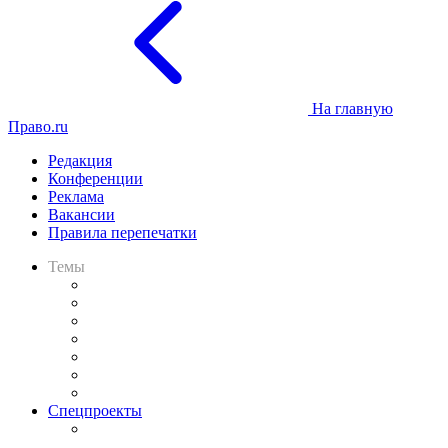
На главную
Право.ru
Редакция
Конференции
Реклама
Вакансии
Правила перепечатки
Темы
Практика
Законодательство
Процесс
Исследования
Рынок юридических услуг
Юридическое сообщество
Важнейшие правовые темы в прессе
Спецпроекты
Подкаст «В здравом уме
и твёрдой памяти»