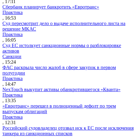
, 17:11
Сбербанк планирует банкротить «Евротранс»
Практика
, 16:53
Суд пересмотрит дело о выдаче исполнительного листа на
решение МКАС
Практика
, 16:05
Суд ЕС истолкует санкционные нормы о разблокировке
активов
Санкции
, 15:24
ФАС раскрыла число жалоб в сфере закупок в первом
полугодии
Практика
, 14:47
NexTouch выкупит активы обанкротившегося «Кванта»
Практика
, 13:35
«Евротранс» перешел в полноценный дефолт по трем
выпускам облигаций
Практика
, 12:31
Российский судовладелец отозвал иск к ЕС после исключения
танкера из санкционных списков