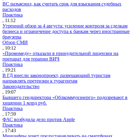
ВС разъяснил, как считать срок для взыскания судебных
расходов
Практика
, 11:12
Утренний обзор за 4 августа: усиление контроля за сделкам
бизнеса и ограничение доступа к банкам через иностранные
браузеры
Обзор СМИ
, 10:12
«Промомеду» отказали в принудительной лицензии на
препарат для терапии ВИЧ
Практика
, 19:21
В ГД внесли законопроект, разрешающий туристам
направлять претензии к турагентам
Законодательство
, 19:07
Бывшего гендиректора «Облкоммунэнерго» подозревают в
хищении 1 млрд руб.
Практика
, 17:59
ФАС возбудила дело против Apple
Практика
, 17:43
Минцифры хочет предустанавливать на смартфонах