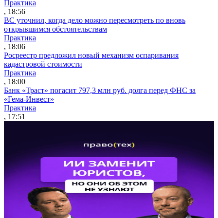
Практика
, 18:56
ВС уточнил, когда дело можно пересмотреть по вновь
открывшимся обстоятельствам
Практика
, 18:06
Росреестр предложил новый механизм оспаривания
кадастровой стоимости
Практика
, 18:00
Банк «Траст» погасит 797,3 млн руб. долга перед ФНС за
«Гема-Инвест»
Практика
, 17:51