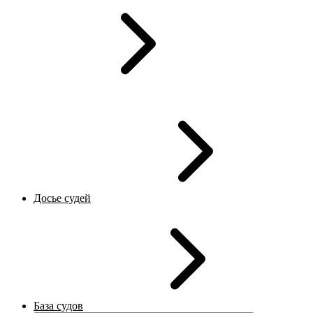
Досье судей
База судов