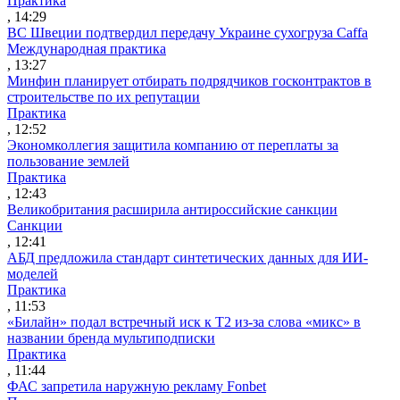
Практика
, 14:29
ВС Швеции подтвердил передачу Украине сухогруза Caffa
Международная практика
, 13:27
Минфин планирует отбирать подрядчиков госконтрактов в
строительстве по их репутации
Практика
, 12:52
Экономколлегия защитила компанию от переплаты за
пользование землей
Практика
, 12:43
Великобритания расширила антироссийские санкции
Санкции
, 12:41
АБД предложила стандарт синтетических данных для ИИ-
моделей
Практика
, 11:53
«Билайн» подал встречный иск к Т2 из-за слова «микс» в
названии бренда мультиподписки
Практика
, 11:44
ФАС запретила наружную рекламу Fonbet