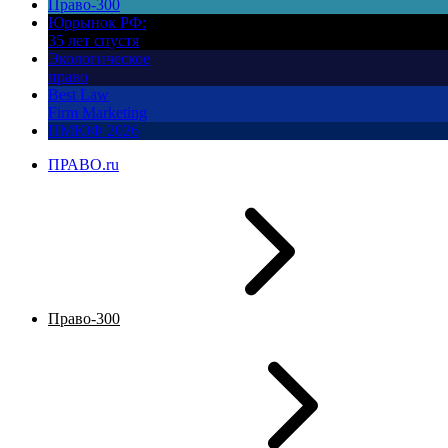
Право-300
Юррынок РФ:
35 лет спустя
Экологическое
право
Best Law
Firm Marketing
ПМЮФ 2026
ПРАВО.ru
Право-300