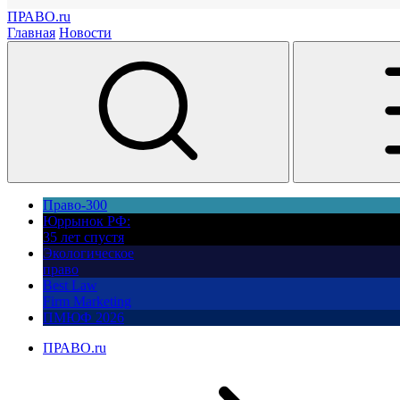
ПРАВО.ru
Главная
Новости
Право-300
Юррынок РФ:
35 лет спустя
Экологическое
право
Best Law
Firm Marketing
ПМЮФ 2026
ПРАВО.ru